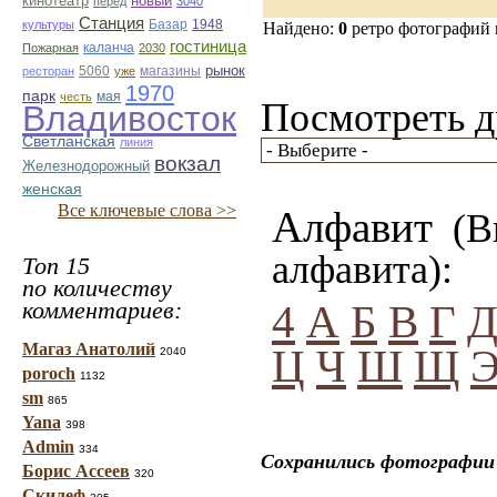
кинотеатр
новый
перед
3040
Станция
Базар
1948
культуры
Найдено:
0
ретро фотографий
гостиница
Пожарная
каланча
2030
рынок
5060
магазины
ресторан
уже
1970
парк
мая
честь
Посмотреть д
Владивосток
Светланская
линия
вокзал
Железнодорожный
женская
Все ключевые слова >>
Алфавит
(Вы
алфавита):
Топ 15
по количеству
комментариев:
4
А
Б
В
Г
Магаз Анатолий
Ц
Ч
Ш
Щ
2040
poroch
1132
sm
865
Yana
398
Admin
334
Сохранились фотографии 
Борис Ассеев
320
Скилеф