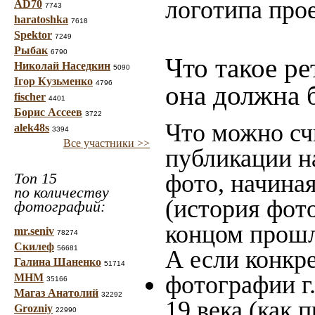
логотипа прое
AD70
7743
haratoshka
7618
Spektor
7249
Рыбак
6790
Что такое ре
Николай Наседкин
5090
Ігор Кузьменко
4796
она должна 
fischer
4401
Борис Ассеев
3722
Что можно сч
alek48s
3394
Все участники >>
публикации н
Топ 15
фото, начина
по количеству
(история фото
фотографий:
концом прошло
mr.seniv
78274
Скилеф
56681
А если конкре
Галина Шаненко
51714
фотографии г
МНМ
35166
Магаз Анатолий
32292
19 века (как 
Grozniy
22990