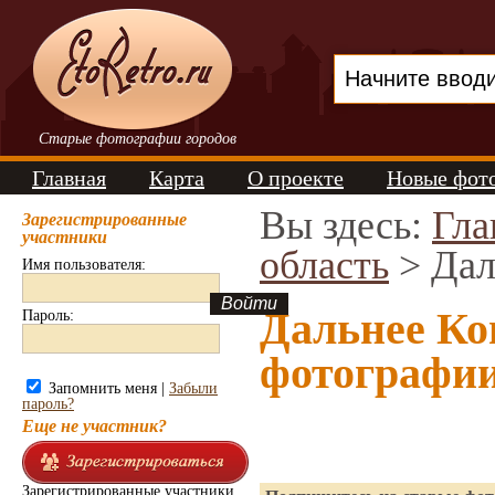
Старые фотографии городов
Главная
Карта
О проекте
Новые фот
Вы здесь:
Гла
Зарегистрированные
участники
область
> Дал
Имя пользователя:
Дальнее Ко
Пароль:
фотографи
Запомнить меня |
Забыли
пароль?
Еще не участник?
Зарегистрированные участники