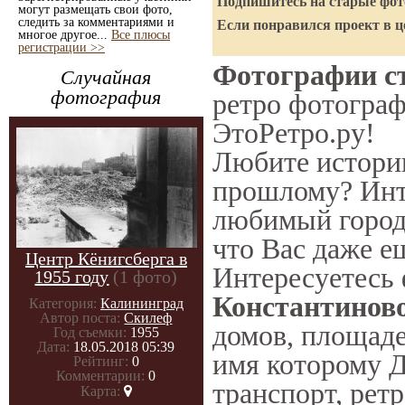
Подпишитесь на старые фото
могут размещать свои фото,
следить за комментариями и
Если понравился проект в ц
многое другое...
Все плюсы
регистрации >>
Фотографии ст
Случайная
фотография
ретро фотограф
ЭтоРетро.ру!
Любите историю
прошлому? Инт
любимый город 
что Вас даже е
Центр Кёнигсберга в
Интересуетесь
1955 году
(1 фото)
Константинов
Категория:
Калининград
Автор поста:
Скилеф
домов, площаде
Год съемки:
1955
Дата:
18.05.2018 05:39
имя которому Д
Рейтинг:
0
Комментарии:
0
транспорт, ретр
Карта: