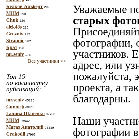
305
Уважаемые по
Белков Альберт
299
МНМ
298
старых фото
Chuk
220
alek48s
Присоединяйт
216
Grozniy
212
фотографии, 
Strannic
202
Брат
198
участников. 
mr.seniv
174
Все участники >>
адрес, или уз
пожалуйста, 
Топ 15
по количеству
проекта, а та
публикаций:
благодарны.
mr.seniv
45225
Скилеф
40848
Галина Шаненко
32703
Наши участни
МНМ
26542
Магаз Анатолий
25449
фотографии в
Crakodil
17967