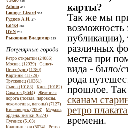
VSx86
446
карты?
Admin
411
Lounge_Lizard
364
Так же мы пр
Гудков А.И.
274
возможность 
Ed4x4
261
OVN
237
публикации),
Рыковкин Владимир
225
различных фот
Популярные города
места при по
Ретро открытки (24086)
Москва (12939)
Санкт-
вида - было/с
Петербург (11780)
Картины (11729)
рода путешес
Трускавец (10361)
прошлое. Так
Львов (10183)
Киев (10182)
Саратов (8644)
Железная
сканам стари
дорога (поезда, паровозы,
локомотивы, вагоны) (7127)
ретро плакат
Кисловодск (7008)
Медали,
ордена, значки (6274)
времени.
Луганск (5103)
Калининград (5074)
Ретро