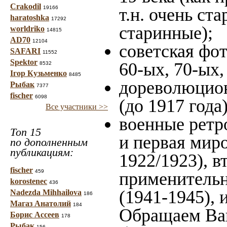
Crakodil
19166
т.н. очень ст
haratoshka
17292
старинные);
worldriko
14815
AD70
12104
советская фот
SAFARI
11552
Spektor
60-ых, 70-ых,
8532
Ігор Кузьменко
8485
дореволюцион
Рыбак
7377
fischer
6098
(до 1917 года)
Все участники >>
военные ретр
Топ 15
и первая миро
по дополненным
публикациям:
1922/1923), в
fischer
459
применительн
korostenec
436
(1941-1945),
Nadezda Mihhailova
186
Магаз Анатолий
184
Обращаем Ваш
Борис Ассеев
178
Рыбак
156