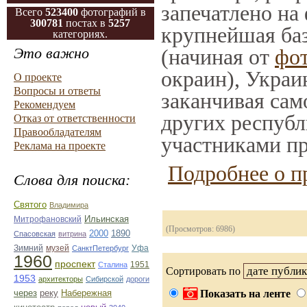
запечатлено на
Всего
523400
фотографий в
300781
постах в
5257
крупнейшая баз
категориях.
Это важно
(начиная от
фо
окраин), Украи
О проекте
Вопросы и ответы
заканчивая само
Рекомендуем
других республ
Отказ от ответственности
Правообладателям
участниками пр
Реклама на проекте
Подробнее о п
Слова для поиска:
Святого
Владимира
Ильинская
Митрофановский
(Просмотров: 6986)
2000
1890
Спасовская
витрина
музей
Зимний
СанктПетербург
Уфа
1960
проспект
Сталина
1951
Сортировать по
1953
архитекторы
Сибирской
дороги
через
реку
Набережная
Показать на ленте