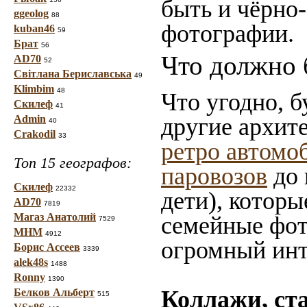
быть и чёрно-
ggeolog
88
фотографии.
kuban46
59
Брат
56
Что должно 
AD70
52
Світлана Бериславська
49
Klimbim
48
Что угодно, б
Скилеф
41
Admin
другие архит
40
Crakodil
33
ретро автомо
Топ 15 географов:
паровозов
до 
Скилеф
22332
дети), которы
AD70
7819
Магаз Анатолий
семейные фот
7529
МНМ
4912
огромный инт
Борис Ассеев
3339
alek48s
1488
Ronny
1390
Коллажи, ст
Белков Альберт
515