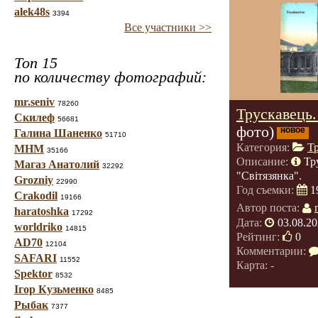
alek48s
3394
Все участники >>
Топ 15
по количеству фотографий:
mr.seniv
78260
Трускавець.
Скилеф
56681
фото)
новое
Галина Шаненко
51710
Категория:
Т
МНМ
35166
Описание:
Тр
Магаз Анатолий
32292
"Світязянка".
Grozniy
22990
Год съемки:
1
Crakodil
19166
Автор поста:
haratoshka
17292
Дата:
03.08.20
worldriko
14815
Рейтинг:
0
AD70
12104
Комментарии:
SAFARI
11552
Карта: -
Spektor
8532
Ігор Кузьменко
8485
Рыбак
7377