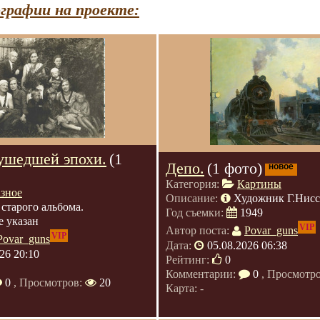
графии на проекте:
ушедшей эпохи.
(1
Депо.
(1 фото)
новое
Категория:
Картины
азное
Описание:
Художник Г.Нис
 старого альбома.
Год съемки:
1949
е указан
VIP
Автор поста:
Povar_guns
VIP
Povar_guns
Дата:
05.08.2026 06:38
26 20:10
Рейтинг:
0
Комментарии:
0
, Просмотр
0
, Просмотров:
20
Карта: -