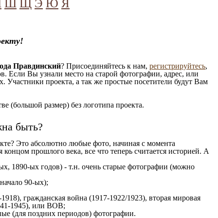
Ч
Ш
Щ
Э
Ю
Я
оекту!
рода Правдинский
? Присоединяйтесь к нам,
регистрируйтесь
,
. Если Вы узнали место на старой фотографии, адрес, или
. Участники проекта, а так же простые посетители будут Вам
е (большой размер) без логотипа проекта.
жна быть?
кте? Это абсолютно любые фото, начиная c момента
 концом прошлого века, все что теперь считается историей. А
х, 1890-ых годов) - т.н. очень старые фотографии (можно
 начало 90-ых);
1918), гражданская война (1917-1922/1923), вторая мировая
941-1945), или ВОВ;
ые (для поздних периодов) фотографии.