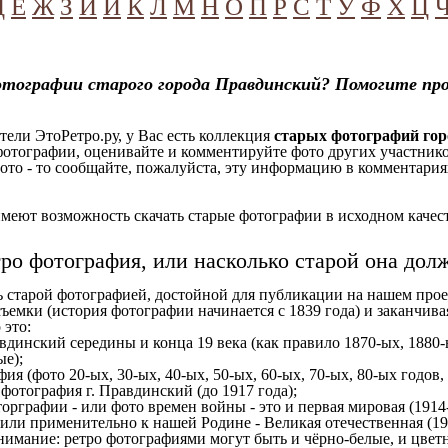
Д
Е
Ж
З
И
Й
К
Л
М
Н
О
П
Р
С
Т
У
Ф
Х
Ц
отографии старого города Правдинский? Помогите пр
ели ЭтоРетро.ру, у Вас есть коллекция
старых фотографий го
отографии, оценивайте и комментируйте фото других участников
ото - то сообщайте, пожалуйста, эту информацию в комментариях
еют возможность скачать старые фотографии в исходном качеств
тро фотография, или насколько старой она дол
ь старой фотографией, достойной для публикации на нашем прое
ъемки (история фотографии начинается с 1839 года) и заканчивая
 это:
вдинский середины и конца 19 века (как правило 1870-ых, 1880-ы
ые);
ия (фото 20-ых, 30-ых, 40-ых, 50-ых, 60-ых, 70-ых, 80-ых годов,
отография г. Правдинский (до 1917 года);
орграфии - или фото времен войны - это и первая мировая (1914-
 или применительно к нашей Родине - Великая отечественная (1
имание: ретро фотографиями могут быть и чёрно-белые, и цветн