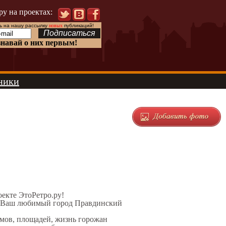
ру на проектах:
 на нашу рассылку
новых
публикаций!
знавай о них первым!
ники
оекте ЭтоРетро.ру!
ел Ваш любимый город Правдинский
омов, площадей, жизнь горожан