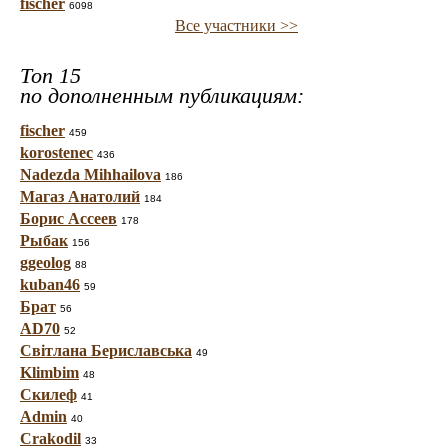
fischer
6098
Все участники >>
Топ 15
по дополненным публикациям:
fischer
459
korostenec
436
Nadezda Mihhailova
186
Магаз Анатолий
184
Борис Ассеев
178
Рыбак
156
ggeolog
88
kuban46
59
Брат
56
AD70
52
Світлана Бериславська
49
Klimbim
48
Скилеф
41
Admin
40
Crakodil
33