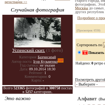
старого города, и
регистрации >>
фотографиях. ЭтоР
Москвы
до самых 
Случайная фотография
других республик 
Подробнее о про
(Просмотров: 6550)
Сортировать по
Успенский скит.
(1 фото)
Показать 
Категория:
Бахчисарай
VIP
Автор поста:
Ігор Кузьменко
Найдено:
0
ретро 
Год съемки:
не указан
Дата:
09.10.2014 18:30
Рейтинг:
1
Комментарии:
0
Посмотреть другой
Карта:
-
Всего
523365
фотографий в
300758
постах
в
5257
категориях.
Это важно
Алфавит
(Вы 