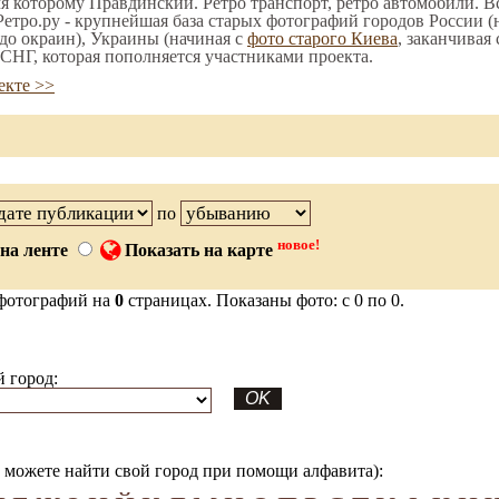
мя которому Правдинский. Ретро транспорт, ретро автомобили. Вс
етро.ру - крупнейшая база старых фотографий городов России (
до окраин), Украины (начиная с
фото старого Киева
, заканчивая
СНГ, которая пополняется участниками проекта.
екте >>
по
новое!
на ленте
Показать на карте
фотографий на
0
страницах. Показаны фото: с 0 по 0.
 город:
можете найти свой город при помощи алфавита):