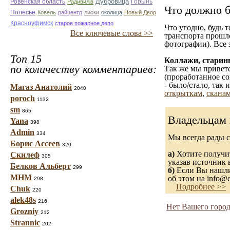
Дубровица
Ровенская область
Горынь
Радивилiв
Что должно б
Полесье
Ковель
райцентр
лиски
околица
Новый Двор
Красноуфимск
старое пожарное депо
Что угодно, будь 
Все ключевые слова >>
транспорта прошл
фотографии). Все 
Топ 15
Коллажи, старин
по количеству комментариев:
Так же мы приветс
(проработанное со
- было/стало, так
Магаз Анатолий
2040
открыткам
,
сканам
poroch
1132
sm
865
Владельцам 
Yana
398
Admin
334
Мы всегда рады 
Борис Ассеев
320
а)
Хотите получит
Скилеф
305
указав источник 
Белков Альберт
299
б)
Если Вы нашли 
МНМ
об этом на info@e
298
Подробнее >>
Chuk
220
alek48s
216
Нет Вашего город
Grozniy
212
Strannic
202