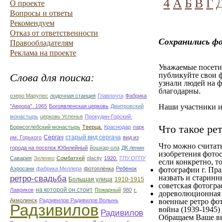
4
А
Б
В
Г
О проекте
Вопросы и ответы
Рекомендуем
Отказ от ответственности
Сохранились ф
Правообладателям
Реклама на проекте
Уважаемые посетит
публикуйте свои ф
Слова для поиска:
узнали людей на ф
благодарны.
озеро Марупес
лодочная станция
Главпочта
Фабрика
Наши участники им
"Аврора". 1965
Богоявленская церковь
Дмитровский
монастырь
церковь Успенья
Прокудин-Горский.
Что такое ре
Борисоглебский монастырь
Тверца.
Краснодар
парк
Сергач
старый вид сергача
им. Горького
вид из
Что можно считат
города на поселок Юбилейный
йошкар-ола
ДК ленин
изобретения фотос
Савария
Зеленко
Сомбатхей
olacity
1920.
ГПУ.ОГПУ
если конкретно, то
Аэросани
фабрика Меллера
фотоплёнка
Ребёнок
фотографии г. Пра
ретро-свадьба
назвать и старинн
Большая улица
1910-1915
советская фотограф
на которой он стоит
Лавриков
Пожарный
980
г.
дореволюционная ф
Акмолинск
Радзивилов Радивилов Волынь
военные ретро фот
Радзивилов
война (1939-1945)
Радивилов
Обращаем Ваше вн