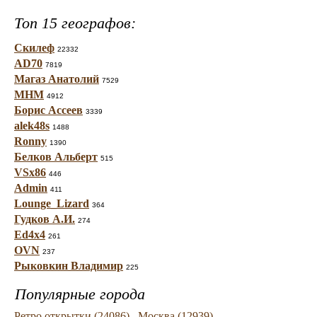
Топ 15 географов:
Скилеф
22332
AD70
7819
Магаз Анатолий
7529
МНМ
4912
Борис Ассеев
3339
alek48s
1488
Ronny
1390
Белков Альберт
515
VSx86
446
Admin
411
Lounge_Lizard
364
Гудков А.И.
274
Ed4x4
261
OVN
237
Рыковкин Владимир
225
Популярные города
Ретро открытки (24086)
Москва (12939)