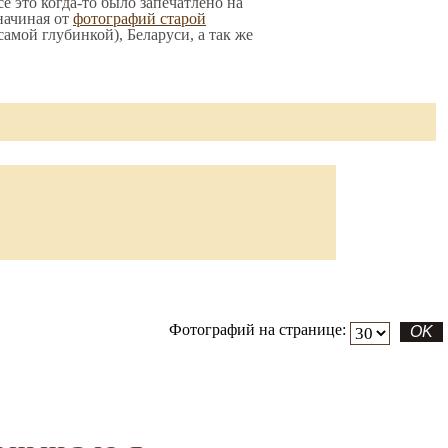
е это когда-то было запечатлено на
начиная от
фотографий старой
 самой глубинкой), Беларуси, а так же
Фотографий на странице: