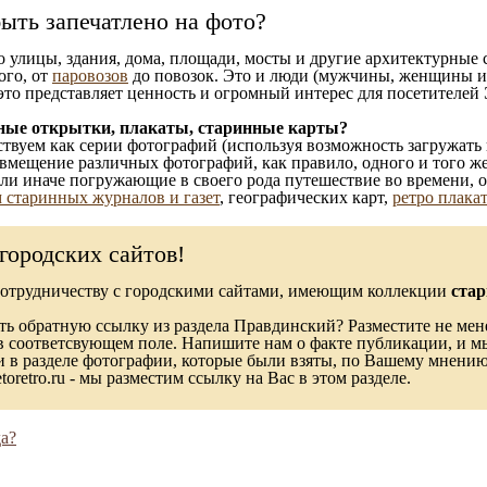
ыть запечатлено на фото?
то улицы, здания, дома, площади, мосты и другие архитектурные
ого, от
паровозов
до повозок. Это и люди (мужчины, женщины и д
это представляет ценность и огромный интерес для посетителей 
ные открытки, плакаты, старинные карты?
твуем как серии фотографий (используя возможность загружать 
вмещение различных фотографий, как правило, одного и того же
 или иначе погружающие в своего рода путешествие во времени, 
 старинных журналов и газет
, географических карт,
ретро плака
городских сайтов!
сотрудничеству с городскими сайтами, имеющим коллекции
стар
ь обратную ссылку из раздела Правдинский? Разместите не мене
в соответсвующем поле. Напишите нам о факте публикации, и м
в разделе фотографии, которые были взяты, по Вашему мнению, 
toretro.ru - мы разместим ссылку на Вас в этом разделе.
а?