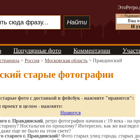
ЭтоРетро.
(!)
Подпишись
И у
о
Популярные фото
Комментарии
Участ
 страница
>
Россия
>
Московская область
> Правдинский
ский старые фотографии
старые фото с доставкой в фейсбук - нажмите "нравится":
 проект в целом - нажмите:
Нравится
ого г. Правдинский
, ретро фотографии начиная с 19 века - на пр
старину? Ностальгия по прошлому? Интересно, как же выгляд
 даже еще не было на этом свете?
о старого г. Правдинский
? Фото старых улиц города, старых д