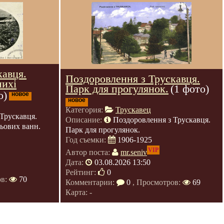
кавця.
Поздоровлення з Трускавця.
нихі
Парк для прогулянок.
(1 фото)
о)
новое
новое
Категория:
Трускавец
Трускавця.
Описание:
Поздоровлення з Трускавця.
зьових ванн.
Парк для прогулянок.
Год съемки:
1906-1925
VIP
Автор поста:
mr.seniv
Дата:
03.08.2026 13:50
Рейтинг:
0
ов:
70
Комментарии:
0
, Просмотров:
69
Карта: -