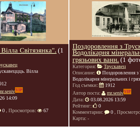
Поздоровлення з Трус
 Вілла Світязянка".
(1
Водолікарня мінераль
грязьових ванн.
(1 фот
рускавец
Категория:
Трускавец
ускавеццць. Вілла
Описание:
Поздоровлення з 
Водолікарня мінеральних і гря
912
Год съемки:
1912
VIP
mr.seniv
VIP
Автор поста:
mr.seniv
26 14:09
Дата:
03.08.2026 13:59
Рейтинг:
0
0
, Просмотров:
67
Комментарии:
0
, Просмотр
Карта: -