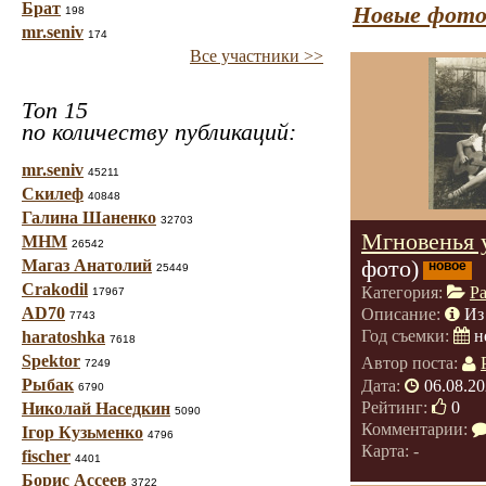
Брат
Новые фото
198
mr.seniv
174
Все участники >>
Топ 15
по количеству публикаций:
mr.seniv
45211
Скилеф
40848
Галина Шаненко
32703
Мгновенья 
МНМ
26542
фото)
Магаз Анатолий
новое
25449
Crakodil
Категория:
Р
17967
AD70
Описание:
Из
7743
Год съемки:
н
haratoshka
7618
Spektor
Автор поста:
7249
Рыбак
Дата:
06.08.20
6790
Рейтинг:
0
Николай Наседкин
5090
Комментарии:
Ігор Кузьменко
4796
Карта: -
fischer
4401
Борис Ассеев
3722