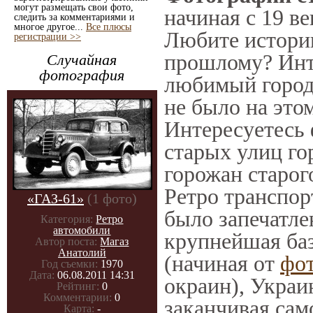
могут размещать свои фото,
начиная с 19 ве
следить за комментариями и
многое другое...
Все плюсы
Любите историю
регистрации >>
прошлому? Инт
Случайная
фотография
любимый город 
не было на этом
Интересуетесь
старых улиц го
горожан старог
Ретро транспорт
«ГАЗ-61»
(1 фото)
было запечатле
Категория:
Ретро
автомобили
крупнейшая баз
Автор поста:
Магаз
Анатолий
(начиная от
фо
Год съемки:
1970
Дата:
06.08.2011 14:31
окраин), Украи
Рейтинг:
0
Комментарии:
0
заканчивая само
Карта:
-