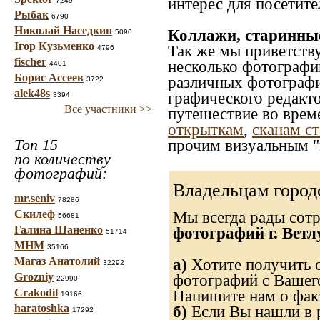
интерес для посетите
7249
Рыбак
6790
Николай Наседкин
Коллажи, старинны
5090
Ігор Кузьменко
Так же мы приветств
4796
fischer
несколько фотографи
4401
Борис Ассеев
различных фотографий
3722
alek48s
графического редакто
3394
Все участники >>
путешествие во врем
открыткам
,
сканам с
Топ 15
прочим визуальным "
по количеству
фотографий:
Владельцам город
mr.seniv
78286
Скилеф
Мы всегда рады сот
56681
Галина Шаненко
фотографий г. Ветл
51714
МНМ
35166
Магаз Анатолий
а)
Хотите получить о
32292
Grozniy
фотографий с Вашего
22990
Crakodil
Напишите нам о факт
19166
haratoshka
б)
Если Вы нашли в р
17292