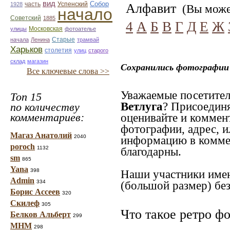
вид
Собор
Успенский
1928
часть
Алфавит
(Вы может
начало
Советский
1885
4
А
Б
В
Г
Д
Е
Ж
улицы
Московская
фотоателье
Старые
начала
Ленина
трамвай
Харьков
столетия
улиц
старого
склад
магазин
Сохранились фотографии 
Все ключевые слова >>
Уважаемые посетител
Топ 15
Ветлуга
? Присоединя
по количеству
комментариев:
оценивайте и коммен
фотографии, адрес, и
Магаз Анатолий
2040
информацию в коммен
poroch
1132
благодарны.
sm
865
Yana
398
Наши участники имею
Admin
334
(большой размер) без
Борис Ассеев
320
Скилеф
305
Что такое ретро ф
Белков Альберт
299
МНМ
298