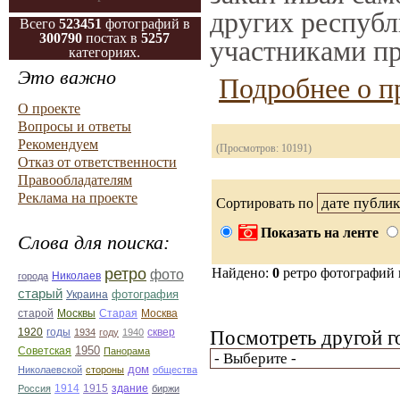
других республ
Всего
523451
фотографий в
300790
постах в
5257
участниками пр
категориях.
Это важно
Подробнее о п
О проекте
Вопросы и ответы
Рекомендуем
(Просмотров: 10191)
Отказ от ответственности
Правообладателям
Реклама на проекте
Сортировать по
Показать на ленте
Слова для поиска:
ретро
Найдено:
0
ретро фотографий
фото
Николаев
города
старый
фотография
Украина
Старая
Москва
старой
Москвы
1920
годы
сквер
1934
году
1940
Посмотреть другой г
1950
Советская
Панорама
дом
Николаевской
стороны
общества
1914
1915
здание
Россия
биржи