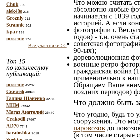
Что можно считать с
Chuk
220
абсолютно любые фот
alek48s
216
начинается с 1839 го
Grozniy
212
историей. А если конк
Strannic
202
фотографии г. Ветлуг
Брат
198
годов) - т.н. очень 
mr.seniv
174
советская фотография
Все участники >>
90-ых);
дореволюционная фото
Топ 15
военные ретро фоторг
по количеству
гражданская война (1
публикаций:
применительно к наше
Обращаем Ваше внима
mr.seniv
45237
поздних периодов) ф
Скилеф
40848
Галина Шаненко
32703
Что должно быть з
МНМ
26542
Магаз Анатолий
Что угодно, будь то 
25449
Crakodil
сооружения. Это мог
17967
AD70
паровозов
до повозок
7743
haratoshka
(в том числе старые 
7618
Spektor