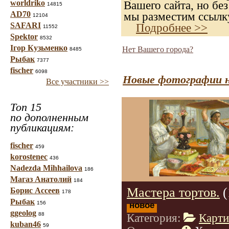
worldriko
Вашего сайта, но без
14815
AD70
мы разместим ссылку
12104
SAFARI
Подробнее >>
11552
Spektor
8532
Ігор Кузьменко
Нет Вашего города?
8485
Рыбак
7377
fischer
6098
Новые фотографии н
Все участники >>
Топ 15
по дополненным
публикациям:
fischer
459
korostenec
436
Nadezda Mihhailova
186
Магаз Анатолий
184
Мастера тортов.
(
Борис Ассеев
178
Рыбак
156
новое
ggeolog
88
Категория:
Карт
kuban46
59