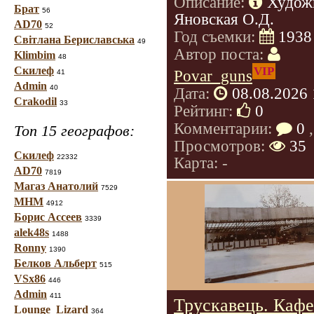
Описание:
Худож
Брат
56
Яновская О.Д.
AD70
52
Год съемки:
1938
Світлана Бериславська
49
Автор поста:
Klimbim
48
Скилеф
VIP
Povar_guns
41
Admin
40
Дата:
08.08.2026 
Crakodil
33
Рейтинг:
0
Комментарии:
0
,
Топ 15 географов:
Просмотров:
35
Скилеф
22332
Карта: -
AD70
7819
Магаз Анатолий
7529
МНМ
4912
Борис Ассеев
3339
alek48s
1488
Ronny
1390
Белков Альберт
515
VSx86
446
Admin
411
Трускавець. Кафе
Lounge_Lizard
364