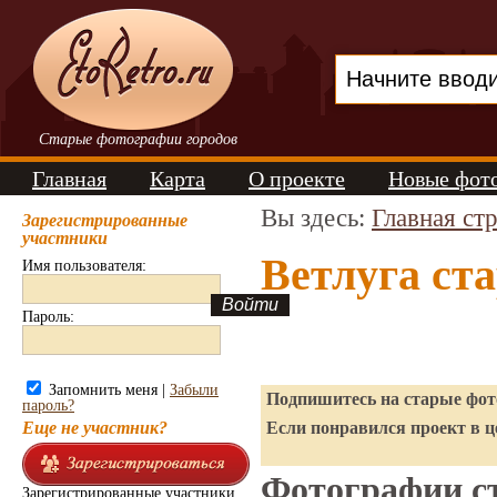
Старые фотографии городов
Главная
Карта
О проекте
Новые фот
Вы здесь:
Главная ст
Зарегистрированные
участники
Ветлуга ст
Имя пользователя:
Пароль:
Запомнить меня |
Забыли
Подпишитесь на старые фото
пароль?
Еще не участник?
Если понравился проект в ц
Фотографии ст
Зарегистрированные участники