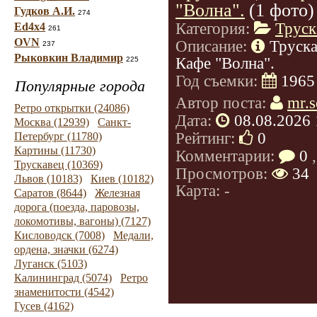
"Волна".
(1 фото)
Гудков А.И.
274
Категория:
Труск
Ed4x4
261
OVN
Описание:
Труска
237
Рыковкин Владимир
Кафе "Волна".
225
Год съемки:
1965
Популярные города
Автор поста:
mr.s
Ретро открытки (24086)
Дата:
08.08.2026 
Москва (12939)
Санкт-
Рейтинг:
0
Петербург (11780)
Картины (11730)
Комментарии:
0
,
Трускавец (10369)
Просмотров:
34
Львов (10183)
Киев (10182)
Карта: -
Саратов (8644)
Железная
дорога (поезда, паровозы,
локомотивы, вагоны) (7127)
Кисловодск (7008)
Медали,
ордена, значки (6274)
Луганск (5103)
Калининград (5074)
Ретро
знаменитости (4542)
Гусев (4162)