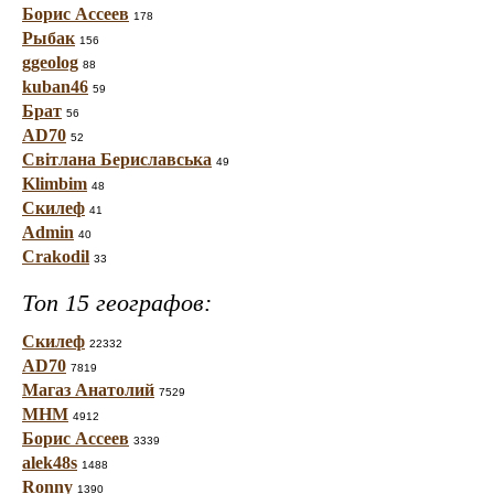
Борис Ассеев
178
Рыбак
156
ggeolog
88
kuban46
59
Брат
56
AD70
52
Світлана Бериславська
49
Klimbim
48
Скилеф
41
Admin
40
Crakodil
33
Топ 15 географов:
Скилеф
22332
AD70
7819
Магаз Анатолий
7529
МНМ
4912
Борис Ассеев
3339
alek48s
1488
Ronny
1390