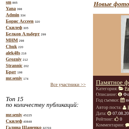
sm
Новые фото
865
Yana
398
Admin
334
Борис Ассеев
320
Скилеф
305
Белков Альберт
299
МНМ
298
Chuk
220
alek48s
216
Grozniy
212
Strannic
202
Брат
198
mr.seniv
174
Памятное ф
Все участники >>
Категория:
Р
Описание:
Фо
Топ 15
Год съемки:
н
по количеству публикаций:
Автор поста:
Дата:
07.08.20
mr.seniv
45225
Рейтинг:
0
Скилеф
40848
Комментарии:
Галина Шаненко
32703