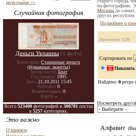
старого города, и
регистрации >>
на фотографиях. Э
Москвы
до самых 
Случайная фотография
других республик 
Подробнее о про
(Просмотров: 5228)
Деньги Украины
(1 фото)
Сортировать по
Категория:
Старинные деньги
(бумажные, монеты)
Показать 
Автор поста:
Брат
Год съемки:
1995
Дата:
21.10.2011 15:45
Найдено:
0
ретро 
Рейтинг:
0
Комментарии:
0
Карта:
-
Посмотреть другой
Всего
523400
фотографий в
300781
постах
в
5257
категориях.
Это важно
Алфавит
(Вы 
О проекте