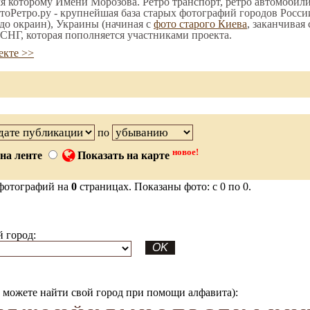
мя которому Имени Морозова. Ретро транспорт, ретро автомобили.
тоРетро.ру - крупнейшая база старых фотографий городов Росси
до окраин), Украины (начиная с
фото старого Киева
, заканчивая
СНГ, которая пополняется участниками проекта.
екте >>
по
новое!
на ленте
Показать на карте
фотографий на
0
страницах. Показаны фото: с 0 по 0.
 город:
можете найти свой город при помощи алфавита):