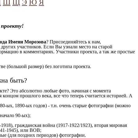
Ч
Ш
Щ
Э
Ю
Я
 проекту!
рода Имени Морозова
? Присоединяйтесь к нам,
 других участников. Если Вы узнали место на старой
формацию в комментариях. Участники проекта, а так же простые
е (большой размер) без логотипа проекта.
жна быть?
кте? Это абсолютно любые фото, начиная c момента
 концом прошлого века, все что теперь считается историей. А
80-ых, 1890-ых годов) - т.н. очень старые фотографии (можно
 начало 90-ых);
1918), гражданская война (1917-1922/1923), вторая мировая
941-1945), или ВОВ;
ые (для поздних периодов) фотографии.