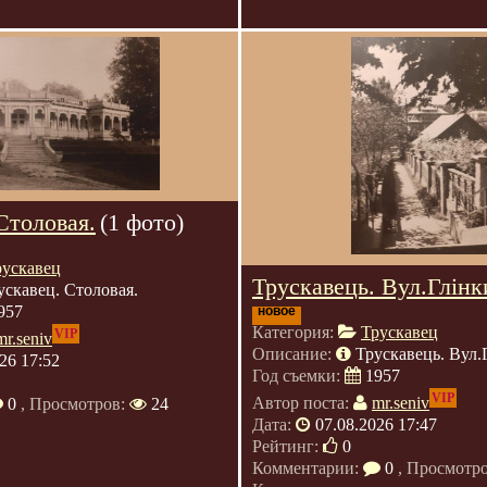
Столовая.
(1 фото)
рускавец
Трускавець. Вул.Глінк
ускавец. Столовая.
957
новое
Категория:
Трускавец
VIP
mr.seniv
Описание:
Трускавець. Вул.
26 17:52
Год съемки:
1957
VIP
Автор поста:
mr.seniv
0
, Просмотров:
24
Дата:
07.08.2026 17:47
Рейтинг:
0
Комментарии:
0
, Просмотр