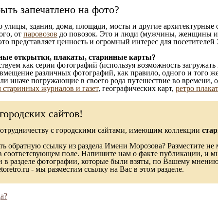
ыть запечатлено на фото?
то улицы, здания, дома, площади, мосты и другие архитектурные
ого, от
паровозов
до повозок. Это и люди (мужчины, женщины и д
это представляет ценность и огромный интерес для посетителей 
ные открытки, плакаты, старинные карты?
твуем как серии фотографий (используя возможность загружать 
вмещение различных фотографий, как правило, одного и того же
 или иначе погружающие в своего рода путешествие во времени, 
 старинных журналов и газет
, географических карт,
ретро плака
городских сайтов!
сотрудничеству с городскими сайтами, имеющим коллекции
стар
ь обратную ссылку из раздела Имени Морозова? Разместите не м
в соответсвующем поле. Напишите нам о факте публикации, и м
в разделе фотографии, которые были взяты, по Вашему мнению, 
toretro.ru - мы разместим ссылку на Вас в этом разделе.
а?