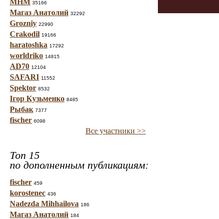
МНМ
35166
Магаз Анатолий
32292
Grozniy
22990
Crakodil
19166
haratoshka
17292
worldriko
14815
AD70
12104
SAFARI
11552
Spektor
8532
Ігор Кузьменко
8485
Рыбак
7377
fischer
6098
Все участники >>
Топ 15
по дополненным публикациям:
fischer
459
korostenec
436
Nadezda Mihhailova
186
Магаз Анатолий
184