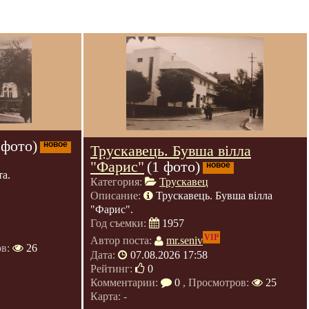
 фото)
новое
Трускавець. Бувша вілла
"Фарис"
(1 фото)
новое
а.
Категория:
Трускавец
Описание:
Трускавець. Бувша вілла
"Фарис".
Год съемки:
1957
VIP
Автор поста:
mr.seniv
ов:
26
Дата:
07.08.2026 17:58
Рейтинг:
0
Комментарии:
0
, Просмотров:
25
Карта: -