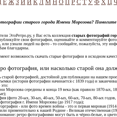
Д
Е
Ж
З
И
Й
К
Л
М
Н
О
П
Р
С
Т
У
Ф
Х
Ц
отографии старого города Имени Морозова? Помогите
ели ЭтоРетро.ру, у Вас есть коллекция
старых фотографий го
 публикуйте свои фотографии, оценивайте и комментируйте фото
, или узнали людей на фото - то сообщайте, пожалуйста, эту ин
Вам благодарны.
еют возможность скачать старые фотографии в исходном качеств
тро фотография, или насколько старой она дол
ь старой фотографией, достойной для публикации на нашем прое
ъемки (история фотографии начинается с 1839 года) и заканчивая
 это:
ни Морозова середины и конца 19 века (как правило 1870-ых, 18
ые);
ия (фото 20-ых, 30-ых, 40-ых, 50-ых, 60-ых, 70-ых, 80-ых годов,
отография г. Имени Морозова (до 1917 года);
орграфии - или фото времен войны - это и первая мировая (1914-
 или применительно к нашей Родине - Великая отечественная (1
имание: ретро фотографиями могут быть и чёрно-белые, и цветн