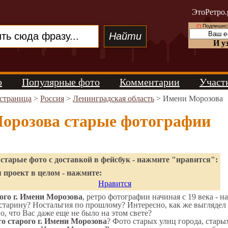
ЭтоРетро.
(!)
Подпишись
И у
о
Популярные фото
Комментарии
Участ
 страница
>
Россия
>
Ленинградская область
> Имени Морозова
орозова старые фотографии
старые фото с доставкой в фейсбук - нажмите "нравится":
 проект в целом - нажмите:
Нравится
ого г. Имени Морозова
, ретро фотографии начиная с 19 века - н
старину? Ностальгия по прошлому? Интересно, как же выгляд
о, что Вас даже еще не было на этом свете?
о старого г. Имени Морозова
? Фото старых улиц города, стары