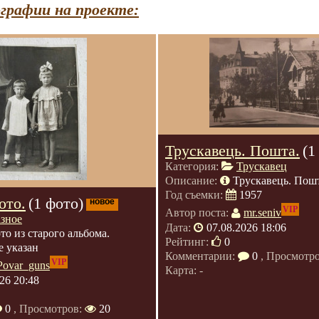
графии на проекте:
Трускавець. Пошта.
(1
Категория:
Трускавец
Описание:
Трускавець. Пошт
Год съемки:
1957
ото.
(1 фото)
новое
VIP
Автор поста:
mr.seniv
азное
Дата:
07.08.2026 18:06
то из старого альбома.
Рейтинг:
0
е указан
Комментарии:
0
, Просмотр
VIP
Povar_guns
Карта: -
26 20:48
0
, Просмотров:
20