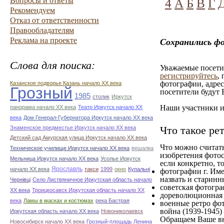
Вопросы и ответы
4
А
Б
В
Г
Рекомендуем
Отказ от ответственности
Правообладателям
Реклама на проекте
Сохранились ф
Слова для поиска:
Уважаемые посетит
регистрируйтесь
,
фотографии, адрес
Казанское подворье Казань начало ХХ века
Грозный
посетители будут 
1985
столик
Иркутск
Наши участники им
панорама начало ХХ века
Театр Иркутск начало ХХ
века
Дом Генерал-Губернатора Иркутск начало ХХ века
Что такое ре
Знаменское предместье Иркутск начало ХХ века
Детский сад Амурская улица Иркутск начало ХХ века
Что можно считат
Техническое училище Иркутск начало ХХ века
вешалка
изобретения фотос
Мельница Иркутск начало ХХ века
Усолье Иркутск
если конкретно, то
начало ХХ века
Ярославль
такси
1999
окно
Купальні
фотографии г. Име
назвать и старинн
Чернівці
Село Листвяничное Иркутская область начало
советская фотограф
ХХ века
Троицкосавск Иркутская область начало ХХ
дореволюционная ф
века
Ламы в масках и костюмах
река Бастрая
военные ретро фот
война (1939-1945)
Иркутская область начало ХХ века
Новониколаевск
Обращаем Ваше вн
Новосибирск начало ХХ века
Грозный-площадь Ленина