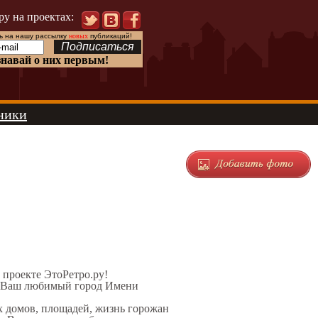
ру на проектах:
 на нашу рассылку
новых
публикаций!
знавай о них первым!
ники
а проекте ЭтоРетро.ру!
ел Ваш любимый город Имени
х домов, площадей, жизнь горожан