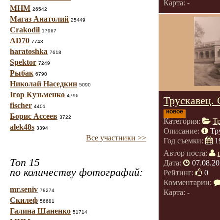
Карта: -
МНМ
26542
Магаз Анатолий
25449
Crakodil
17967
AD70
7743
haratoshka
7618
Spektor
7249
Рыбак
6790
Николай Наседкин
5090
Ігор Кузьменко
4796
Трускавец. 
fischer
4401
новое
Борис Ассеев
3722
Категория:
Т
alek48s
3394
Описание:
Тр
Все участники >>
Год съемки:
1
Автор поста:
Топ 15
Дата:
07.08.20
по количеству фотографий:
Рейтинг:
0
Комментарии:
mr.seniv
78274
Карта: -
Скилеф
56681
Галина Шаненко
51714