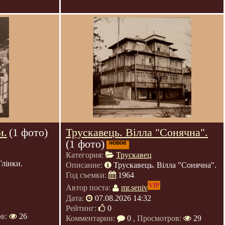
и.
(1 фото)
Трускавець. Вілла "Сонячна".
(1 фото)
новое
Категория:
Трускавец
Глінки.
Описание:
Трускавець. Вілла "Сонячна".
Год съемки:
1964
VIP
Автор поста:
mr.seniv
Дата:
07.08.2026 14:32
Рейтинг:
0
ов:
26
Комментарии:
0
, Просмотров:
29