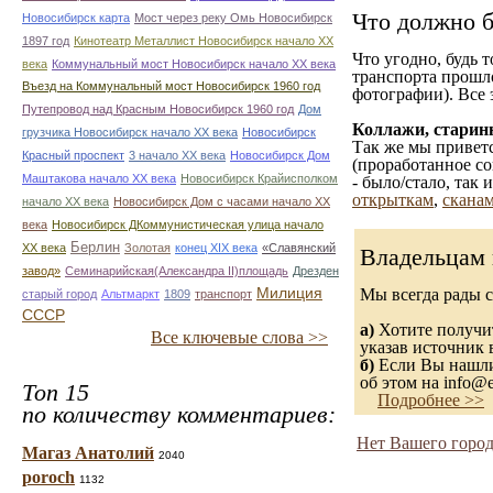
Что должно б
Новосибирск карта
Мост через реку Омь Новосибирск
1897 год
Кинотеатр Металлист Новосибирск начало ХХ
Что угодно, будь 
века
Коммунальный мост Новосибирск начало ХХ века
транспорта прошл
Въезд на Коммунальный мост Новосибирск 1960 год
фотографии). Все 
Путепровод над Красным Новосибирск 1960 год
Дом
Коллажи, старин
грузчика Новосибирск начало ХХ века
Новосибирск
Так же мы приветс
Красный проспект
3 начало ХХ века
Новосибирск Дом
(проработанное со
Маштакова начало ХХ века
Новосибирск Крайисполком
- было/стало, так
открыткам
,
сканам
начало ХХ века
Новосибирск Дом с часами начало ХХ
века
Новосибирск ДКоммунистическая улица начало
Берлин
ХХ века
Золотая
конец ХІХ века
«Славянский
Владельцам 
завод»
Семинарийская(Александра II)площадь
Дрезден
Милиция
Мы всегда рады 
старый город
Альтмаркт
1809
транспорт
СССР
а)
Хотите получит
Все ключевые слова >>
указав источник 
б)
Если Вы нашли 
об этом на info@e
Топ 15
Подробнее >>
по количеству комментариев:
Нет Вашего город
Магаз Анатолий
2040
poroch
1132