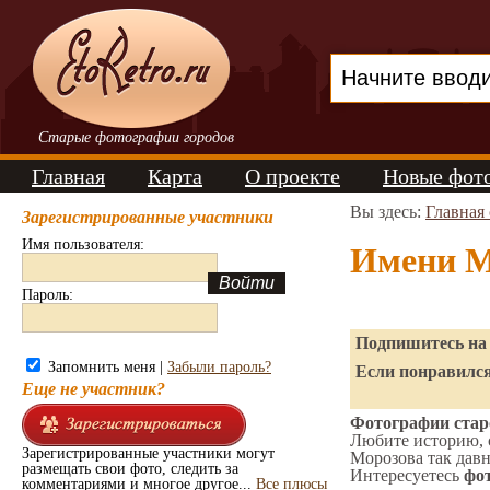
Старые фотографии городов
Главная
Карта
О проекте
Новые фот
Вы здесь:
Главная
Зарегистрированные участники
Имя пользователя:
Имени М
Пароль:
Подпишитесь на 
Запомнить меня |
Забыли пароль?
Если понравился
Еще не участник?
Фотографии стар
Любите историю, 
Зарегистрированные участники могут
Морозова так давн
размещать свои фото, следить за
Интересуетесь
фот
комментариями и многое другое...
Все плюсы