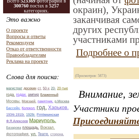
Всего
523369
фотографий в
300760
постах в
5257
окраин), Украи
категориях.
заканчивая само
Это важно
других республ
О проекте
Вопросы и ответы
участниками пр
Рекомендуем
Отказ от ответственности
Подробнее о п
Правообладателям
Реклама на проекте
Слова для поиска:
(Просмотров: 5873)
магистрат
досекин
ст.
50-х
20-
20-тые
Внимание, зе
ампир
года.
годах.
Блаженный
Москвы.
Мовзаей.
памятник.
р.Москва
Участники прое
год.
Харьков.
Бассейн.
Колокол.
1934г.1910г.
1928г.
Рлтёмкинская
Присоединяйте
Мариуполь.
Ф.Я.Алексеев
площадь.
Вокзал.
Базарова
ул.
фотография.
Театр.
сторона.