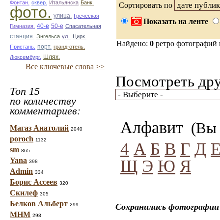
Фонтан.
сквер.
Итальянска
Банк.
Сортировать по
фото.
улица.
Греческая
Показать на ленте
50-е
Гимназия.
40-е
Спасательная
станция.
Энгельса
ул..
Цирк.
Найдено:
0
ретро фотографий
Пристань.
порт.
гранд-отель.
Люксембург.
Шлях.
Все ключевые слова >>
Посмотреть дру
Топ 15
по количеству
комментариев:
Алфавит
(Вы 
Магаз Анатолий
2040
poroch
1132
4
А
Б
В
Г
Д
sm
865
Yana
Щ
Э
Ю
Я
398
Admin
334
Борис Ассеев
320
Скилеф
305
Белков Альберт
299
Сохранились фотографии 
МНМ
298