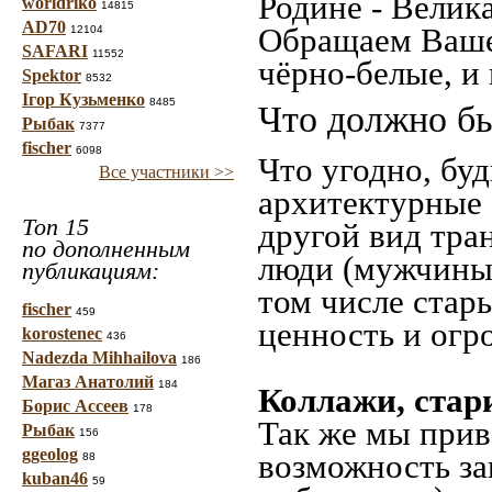
Родине - Велик
worldriko
14815
AD70
Обращаем Ваше
12104
SAFARI
11552
чёрно-белые, и
Spektor
8532
Ігор Кузьменко
8485
Что должно бы
Рыбак
7377
fischer
6098
Что угодно, буд
Все участники >>
архитектурные 
Топ 15
другой вид тра
по дополненным
люди (мужчины,
публикациям:
том числе стар
fischer
459
ценность и огр
korostenec
436
Nadezda Mihhailova
186
Магаз Анатолий
184
Коллажи, стар
Борис Ассеев
178
Так же мы прив
Рыбак
156
ggeolog
возможность за
88
kuban46
59