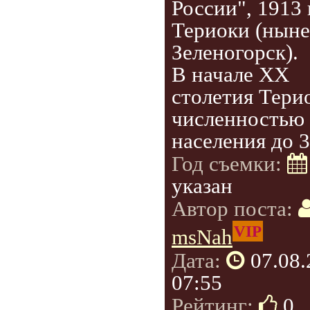
России", 1913 
Териоки (ныне
Зеленогорск).
В начале ХХ
столетия Тери
численностью
населения до 3
Год съемки:
указан
Автор поста:
VIP
msNah
Дата:
07.08
07:55
Рейтинг:
0