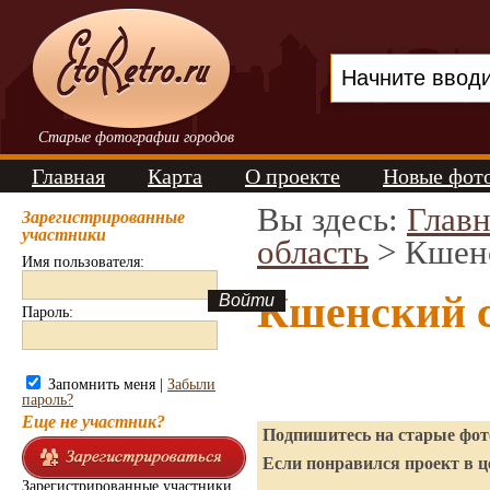
Старые фотографии городов
Главная
Карта
О проекте
Новые фот
Вы здесь:
Главн
Зарегистрированные
участники
область
> Кшен
Имя пользователя:
Кшенский 
Пароль:
Запомнить меня |
Забыли
пароль?
Еще не участник?
Подпишитесь на старые фото
Если понравился проект в ц
Зарегистрированные участники