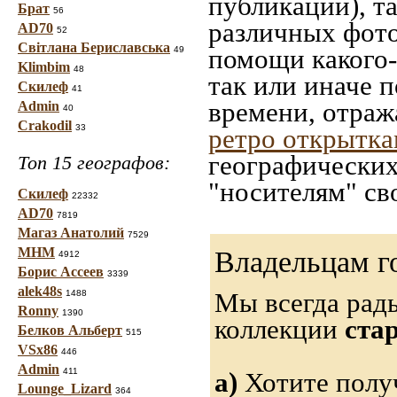
публикации), т
Брат
56
различных фото
AD70
52
Світлана Бериславська
помощи какого-л
49
Klimbim
48
так или иначе 
Скилеф
41
времени, отраж
Admin
40
Crakodil
33
ретро открытк
географических
Топ 15 географов:
"носителям" св
Скилеф
22332
AD70
7819
Магаз Анатолий
7529
МНМ
Владельцам г
4912
Борис Ассеев
3339
alek48s
Мы всегда рад
1488
Ronny
1390
коллекции
ста
Белков Альберт
515
VSx86
446
Admin
411
а)
Хотите полу
Lounge_Lizard
364