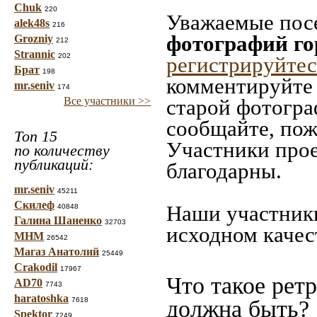
Chuk
220
Уважаемые посе
alek48s
216
фотографий г
Grozniy
212
Strannic
202
регистрируйтес
Брат
198
комментируйте 
mr.seniv
174
Все участники >>
старой фотограф
сообщайте, пож
Топ 15
Участники прое
по количеству
публикаций:
благодарны.
mr.seniv
45211
Скилеф
Наши участники
40848
Галина Шаненко
32703
исходном качес
МНМ
26542
Магаз Анатолий
25449
Crakodil
17967
Что такое рет
AD70
7743
haratoshka
7618
должна быть?
Spektor
7249