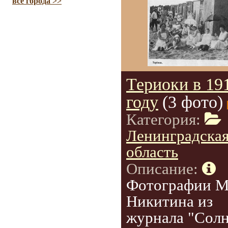
все города >>
Териоки в 19
году
(3 фото)
Категория:
Ленинградска
область
Описание:
Фотографии М
Никитина из
журнала "Сол