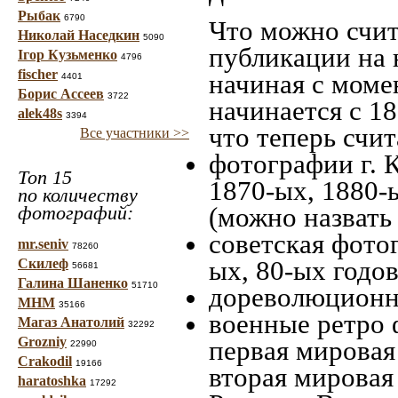
Рыбак
6790
Что можно счит
Николай Наседкин
5090
публикации на 
Ігор Кузьменко
4796
fischer
начиная c моме
4401
Борис Ассеев
3722
начинается с 18
alek48s
3394
что теперь счит
Все участники >>
фотографии г. 
Топ 15
1870-ых, 1880-ы
по количеству
фотографий:
(можно назвать
советская фотог
mr.seniv
78260
ых, 80-ых годов
Скилеф
56681
Галина Шаненко
51710
дореволюционна
МНМ
35166
военные ретро 
Магаз Анатолий
32292
Grozniy
первая мировая 
22990
Crakodil
19166
вторая мировая
haratoshka
17292