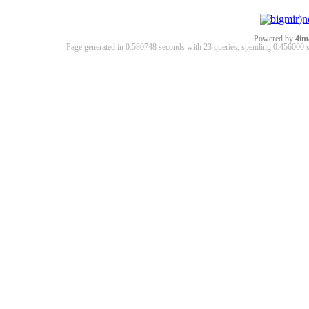
Powered by
4im
Page generated in 0.580748 seconds with 23 queries, spending 0.45600