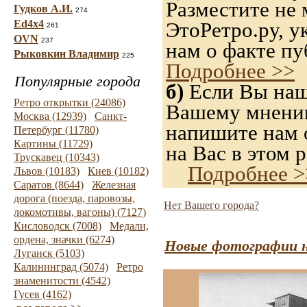
Разместите не 
Гудков А.И.
274
Ed4x4
ЭтоРетро.ру, 
261
OVN
237
нам о факте пу
Рыковкин Владимир
225
Подробнее >>
Популярные города
б)
Если Вы нашл
Ретро открытки (24086)
Вашему мнению,
Москва (12939)
Санкт-
напишите нам о
Петербург (11780)
Картины (11729)
на Вас в этом р
Трускавец (10343)
Подробнее >
Львов (10183)
Киев (10182)
Саратов (8644)
Железная
дорога (поезда, паровозы,
Нет Вашего города?
локомотивы, вагоны) (7127)
Кисловодск (7008)
Медали,
ордена, значки (6274)
Новые фотографии н
Луганск (5103)
Калининград (5074)
Ретро
знаменитости (4542)
Гусев (4162)