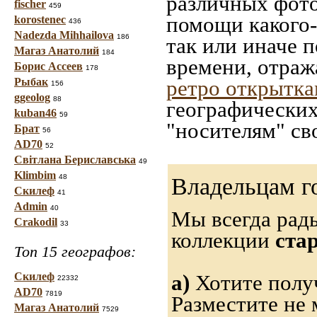
различных фото
fischer
459
помощи какого-л
korostenec
436
Nadezda Mihhailova
186
так или иначе 
Магаз Анатолий
184
времени, отраж
Борис Ассеев
178
Рыбак
ретро открытк
156
ggeolog
88
географических
kuban46
59
"носителям" св
Брат
56
AD70
52
Світлана Бериславська
49
Klimbim
48
Владельцам г
Скилеф
41
Admin
40
Мы всегда рад
Crakodil
33
коллекции
ста
Топ 15 географов:
Скилеф
а)
Хотите полу
22332
AD70
7819
Разместите не 
Магаз Анатолий
7529