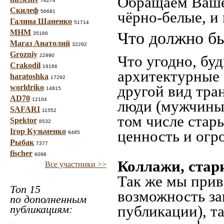
Обращаем Ваше
78274
Скилеф
56681
чёрно-белые, и
Галина Шаненко
51714
МНМ
Что должно бы
35166
Магаз Анатолий
32292
Grozniy
22990
Что угодно, буд
Crakodil
19166
архитектурные 
haratoshka
17292
другой вид тра
worldriko
14815
AD70
12104
люди (мужчины,
SAFARI
11552
том числе стар
Spektor
8532
Ігор Кузьменко
ценность и огр
8485
Рыбак
7377
fischer
6098
Коллажи, стар
Все участники >>
Так же мы прив
Топ 15
возможность за
по дополненным
публикации), т
публикациям: