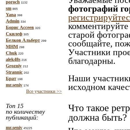
poroch
1132
фотографий г
sm
865
Yana
регистрируйтес
398
Admin
334
комментируйте 
Борис Ассеев
320
старой фотограф
Скилеф
305
Белков Альберт
сообщайте, пож
299
МНМ
298
Участники прое
Chuk
220
благодарны.
alek48s
216
Grozniy
212
Strannic
202
Наши участники
Брат
198
исходном качес
mr.seniv
174
Все участники >>
Топ 15
Что такое рет
по количеству
должна быть?
публикаций:
mr.seniv
45225