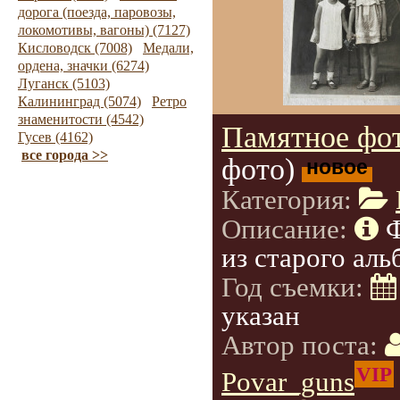
дорога (поезда, паровозы,
локомотивы, вагоны) (7127)
Кисловодск (7008)
Медали,
ордена, значки (6274)
Луганск (5103)
Калининград (5074)
Ретро
знаменитости (4542)
Памятное фот
Гусев (4162)
все города >>
фото)
новое
Категория:
Описание:
из старого аль
Год съемки:
указан
Автор поста:
VIP
Povar_guns