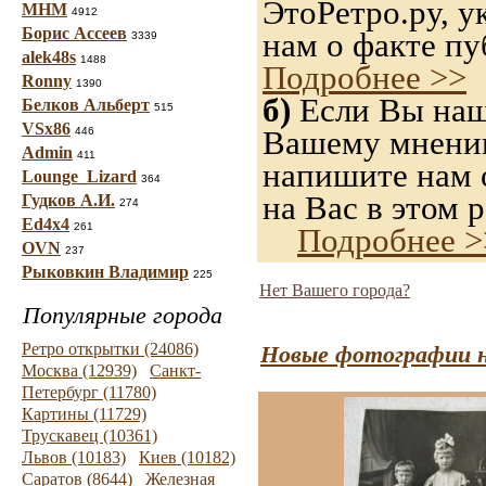
ЭтоРетро.ру, 
МНМ
4912
Борис Ассеев
нам о факте пу
3339
alek48s
1488
Подробнее >>
Ronny
1390
б)
Если Вы нашл
Белков Альберт
515
VSx86
Вашему мнению,
446
Admin
411
напишите нам о
Lounge_Lizard
364
на Вас в этом р
Гудков А.И.
274
Ed4x4
261
Подробнее >
OVN
237
Рыковкин Владимир
225
Нет Вашего города?
Популярные города
Ретро открытки (24086)
Новые фотографии н
Москва (12939)
Санкт-
Петербург (11780)
Картины (11729)
Трускавец (10361)
Львов (10183)
Киев (10182)
Саратов (8644)
Железная