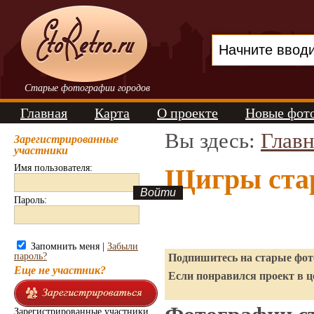
Старые фотографии городов
Главная
Карта
О проекте
Новые фот
Вы здесь:
Главн
Зарегистрированные
участники
Имя пользователя:
Щигры ста
Пароль:
Запомнить меня |
Забыли
пароль?
Подпишитесь на старые фото
Еще не участник?
Если понравился проект в ц
Зарегистрированные участники