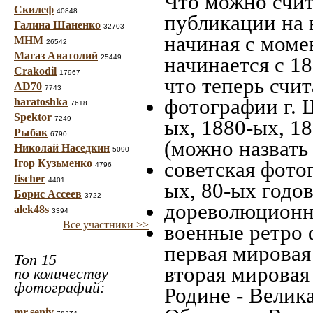
Что можно счит
Скилеф
40848
публикации на 
Галина Шаненко
32703
начиная c моме
МНМ
26542
Магаз Анатолий
начинается с 18
25449
Crakodil
17967
что теперь счит
AD70
7743
фотографии г. 
haratoshka
7618
Spektor
7249
ых, 1880-ых, 18
Рыбак
6790
(можно назвать
Николай Наседкин
5090
Ігор Кузьменко
советская фотог
4796
fischer
4401
ых, 80-ых годов
Борис Ассеев
3722
дореволюционна
alek48s
3394
Все участники >>
военные ретро 
первая мировая 
Топ 15
вторая мировая
по количеству
фотографий:
Родине - Велик
mr.seniv