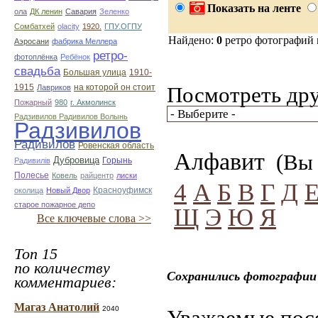
Показать на ленте
ола
ДК ленин
Савария
Зеленко
Сомбатхей
olacity
1920.
ГПУ.ОГПУ
Найдено:
0
ретро фотографий
Аэросани
фабрика Меллера
ретро-
фотоплёнка
Ребёнок
свадьба
Большая улица
1910-
1915
на которой он стоит
Посмотреть дру
Лавриков
Пожарный
980
г. Акмолинск
Радзивилов Радивилов Волынь
Радзивилов
Радивилов
Ровенская область
Алфавит
(Вы 
Дубровица
Горынь
Радивилiв
Полесье
Ковель
райцентр
лиски
4
А
Б
В
Г
Д
Красноуфимск
околица
Новый Двор
старое пожарное депо
Щ
Э
Ю
Я
Все ключевые слова >>
Топ 15
по количеству
Сохранились фотографии
комментариев:
Магаз Анатолий
2040
Уважаемые посе