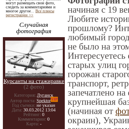
Фотографии с
могут размещать свои фото,
начиная с 19 ве
следить за комментариями и
многое другое...
Все плюсы
регистрации >>
Любите историю
Случайная
прошлому? Инт
фотография
любимый город 
не было на этом
Интересуетесь
старых улиц го
горожан старог
Курсанты на стажиравке
транспорт, ретр
(2 фото)
запечатлено на
Категория:
Луганск
крупнейшая баз
VIP
Автор поста:
Spektor
Год съемки:
не указан
(начиная от
фо
Дата:
30.03.2012 13:04
Рейтинг:
0
окраин), Украи
Комментарии:
0
Карта:
-