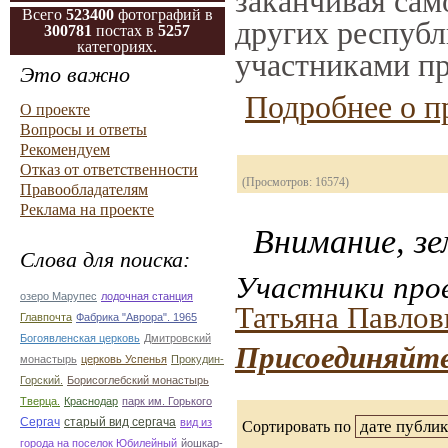
заканчивая само
Всего
523400
фотографий в
других республ
300781
постах в
5257
категориях.
участниками пр
Это важно
Подробнее о п
О проекте
Вопросы и ответы
Рекомендуем
Отказ от ответственности
(Просмотров: 16574)
Правообладателям
Реклама на проекте
Внимание, зе
Слова для поиска:
Участники прое
озеро Марупес
лодочная станция
Татьяна Павлов
Главпочта
Фабрика "Аврора". 1965
Богоявленская церковь
Дмитровский
Присоединяйте
монастырь
церковь Успенья
Прокудин-
Горский.
Борисоглебский монастырь
Тверца.
Краснодар
парк им. Горького
Сергач
старый вид сергача
вид из
Сортировать по
города на поселок Юбилейный
йошкар-