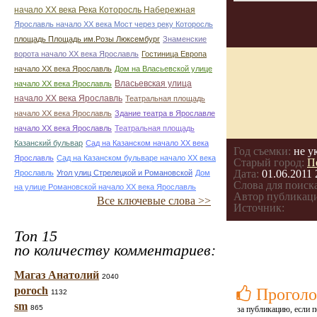
начало ХХ века Река Которосль Набережная
Ярославль начало ХХ века Мост через реку Которосль
площадь Площадь им.Розы Люксембург
Знаменские
ворота начало ХХ века Ярославль
Гостиница Европа
начало ХХ века Ярославль
Дом на Власьевской улице
Власьевская улица
начало ХХ века Ярославль
начало ХХ века Ярославль
Театральная площадь
начало ХХ века Ярославль
Здание театра в Ярославле
начало ХХ века Ярославль
Театральная площадь
Казанский бульвар
Сад на Казанском начало ХХ века
Год съемки:
не у
Ярославль
Сад на Казанском бульваре начало ХХ века
Старый город:
П
Дата:
01.06.2011 
Ярославль
Угол улиц Стрелецкой и Романовской
Дом
Слова для поиска
на улице Романовской начало ХХ века Ярославль
Автор публикац
Все ключевые слова >>
Источник:
Топ 15
по количеству комментариев:
Магаз Анатолий
2040
poroch
Проголо
1132
sm
865
за публикацию, если п