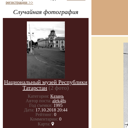
регистрации >>
Случайная фотография
Национальный музей Республики
Татарстан
(2 фото)
Категория:
Казань
Автор поста:
alek48s
Год съемки:
1995
Дата:
17.10.2018 20:44
Рейтинг:
0
Комментарии:
0
Карта: