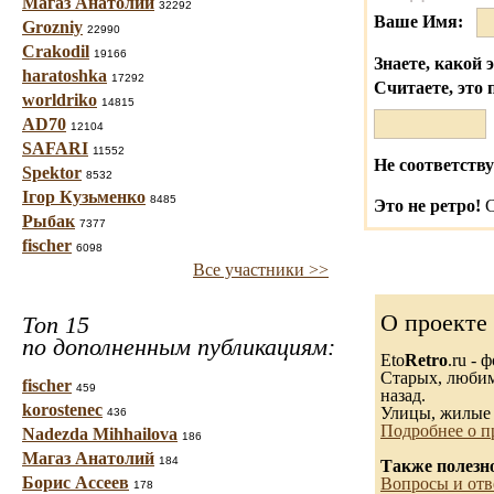
Магаз Анатолий
32292
Ваше Имя:
Grozniy
22990
Crakodil
19166
Знаете, какой 
haratoshka
17292
Считаете, это 
worldriko
14815
AD70
12104
SAFARI
11552
Не соответству
Spektor
8532
Ігор Кузьменко
8485
Это не ретро!
С
Рыбак
7377
fischer
6098
Все участники >>
О проекте
Топ 15
по дополненным публикациям:
Eto
Retro
.ru -
Старых, любимы
fischer
459
назад.
korostenec
Улицы, жилые 
436
Подробнее о п
Nadezda Mihhailova
186
Магаз Анатолий
184
Также полезн
Борис Ассеев
Вопросы и отв
178