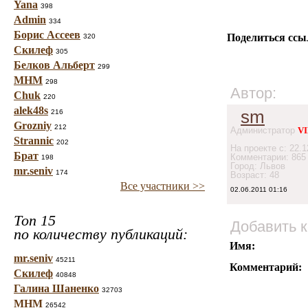
Yana
398
Admin
334
Борис Ассеев
Поделиться ссы
320
Скилеф
305
Белков Альберт
299
МНМ
298
Автор:
Chuk
220
alek48s
sm
216
Grozniy
212
Администратор
VI
Strannic
202
На проекте с: 22.1
Брат
Комментарии: 865
198
Город: Львов
mr.seniv
174
Возраст: 48
Все участники >>
02.06.2011 01:16
Топ 15
Добавить 
по количеству публикаций:
Имя:
mr.seniv
45211
Комментарий:
Скилеф
40848
Галина Шаненко
32703
МНМ
26542