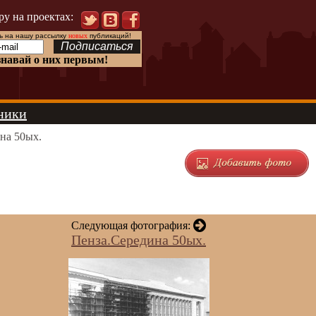
ру на проектах:
 на нашу рассылку
новых
публикаций!
знавай о них первым!
ники
на 50ых.
Следующая фотография:
Пенза.Середина 50ых.