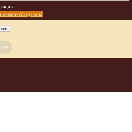
икации
 можете это сделать!
пост