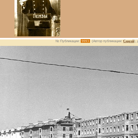
№ Публикации:
9993
(Автор публикации:
Сергей
),