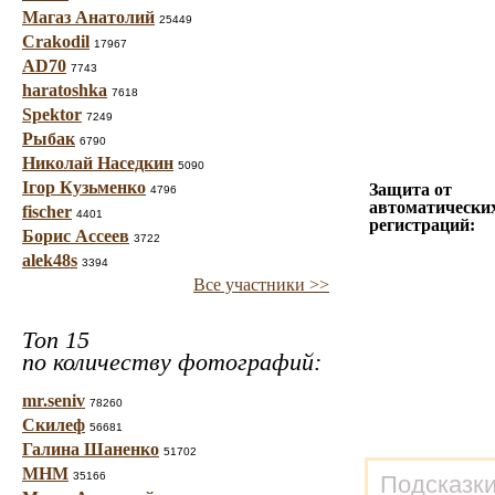
Магаз Анатолий
25449
Crakodil
17967
AD70
7743
haratoshka
7618
Spektor
7249
Рыбак
6790
Николай Наседкин
5090
Ігор Кузьменко
Защита от
4796
автоматически
fischer
4401
регистраций:
Борис Ассеев
3722
alek48s
3394
Все участники >>
Топ 15
по количеству фотографий:
mr.seniv
78260
Скилеф
56681
Галина Шаненко
51702
МНМ
35166
Подсказки