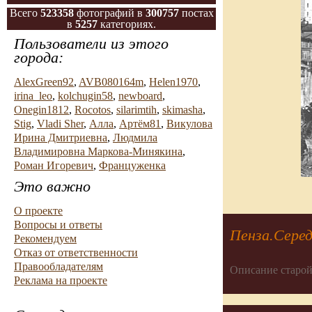
Всего
523358
фотографий в
300757
постах
в
5257
категориях.
Пользователи из этого
города:
AlexGreen92
,
AVB080164m
,
Helen1970
,
irina_leo
,
kolchugin58
,
newboard
,
Onegin1812
,
Rocotos
,
silarimtih
,
skimasha
,
Stig
,
Vladi Sher
,
Алла
,
Артём81
,
Викулова
Ирина Дмитриевна
,
Людмила
Владимировна Маркова-Минякина
,
Роман Игоревич
,
Француженка
Это важно
О проекте
Вопросы и ответы
Пенза.Серед
Рекомендуем
Отказ от ответственности
Правообладателям
Описание старой
Реклама на проекте