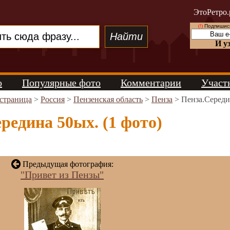
ЭтоРетро.
(!)
Подпишись
И у
о
Популярные фото
Комментарии
Участ
 страница
>
Россия
>
Пензенская область
>
Пенза
> Пенза.Середи
редина 50ых. (1 фото)
Предыдущая фотография:
"Привет из Пензы"