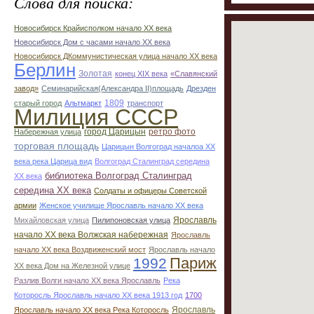
Слова для поиска:
Новосибирск Крайисполком начало ХХ века
Новосибирск Дом с часами начало ХХ века
Новосибирск ДКоммунистическая улица начало ХХ века
Берлин
Золотая
конец ХІХ века
«Славянский
завод»
Семинарийская(Александра II)площадь
Дрезден
1809
старый город
Альтмаркт
транспорт
Милиция СССР
город Царицын
ретро фото
Набережная улица
торговая площадь
Царицын Волгоград началоа ХХ
века река Царица вид
Волгоград Сталинград середина
библиотека Волгоград Сталинград
ХХ века
середина ХХ века
Солдаты и офицеры Советской
армии
Женское училище Ярославль начало ХХ века
Ярославль
Михайловская улица
Пилипоновская улица
начало ХХ века Волжская набережная
Ярославль
начало ХХ века Воздвиженский мост
Ярославль начало
Париж
1992
ХХ века Дом на Железной улице
Разлив Волги начало ХХ века Ярославль
Река
Которосль Ярославль начало ХХ века 1913 год
1700
Ярославль
Ярославль начало ХХ века Река Которосль