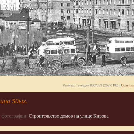
Размер: Текущий 800*553 (202.0 KB) |
Оригина
ина 50ых.
 фотографии:
Строительство домов на улице Кирова