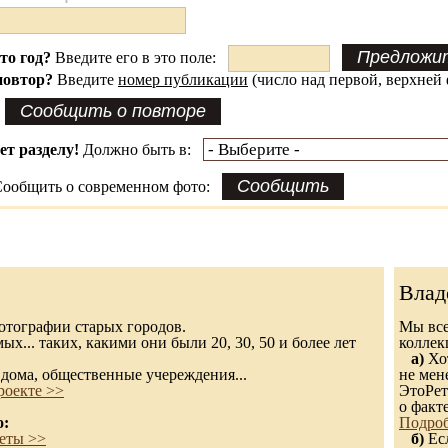
это год?
Введите его в это поле:
повтор?
Введите
номер публикации
(число над первой, верхней 
ет разделу!
Должно быть в:
ообщить о современном фото:
Влад
 фотографии старых городов.
Мы все
х... таких, какими они были 20, 30, 50 и более лет
колле
а)
Хот
дома, общественные учереждения...
не мен
роекте >>
ЭтоРет
о факт
о:
Подроб
еты >>
б)
Есл