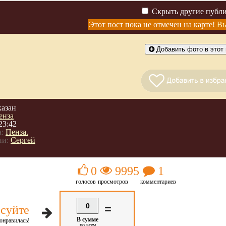
Скрыть другие публ
Этот пост пока не отмечен на карте!
Вы
Добавить фото в этот 
казан
енза
23:42
:
Пенза.
ии:
Сергей
0
9995
1
голосов
просмотров
комментариев
0
=
суйте
В сумме
онравилась!
по всем