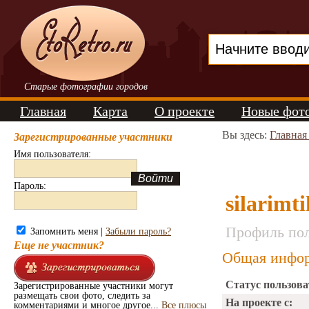
Старые фотографии городов
Главная
Карта
О проекте
Новые фот
Вы здесь:
Главная
Зарегистрированные участники
Имя пользователя:
Пароль:
silarimti
Профиль пол
Запомнить меня |
Забыли пароль?
Еще не участник?
Общая инфор
Статус пользова
Зарегистрированные участники могут
размещать свои фото, следить за
На проекте с:
комментариями и многое другое...
Все плюсы