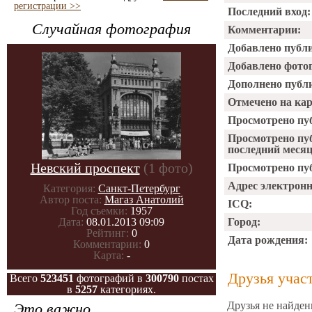
регистрации >>
Последний вход:
Случайная фотография
Комментарии:
Добавлено публ
Добавлено фото
Дополнено публ
Отмечено на ка
Просмотрено пу
Просмотрено пу
последний месяц
Невский проспект
(1 фото)
Просмотрено пуб
Адрес электрон
Категория:
Санкт-Петербург
Автор поста:
Магаз Анатолий
ICQ:
Год съемки:
1957
Дата:
08.01.2013 09:09
Город:
Рейтинг:
0
Дата рождения:
Комментарии:
0
Карта:
-
Друзья учас
Всего
523451
фотографий в
300790
постах
в
5257
категориях.
Друзья не найден
Это важно