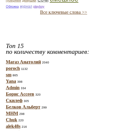
губерния
девушки
журнал
Обложка
playboy
Все ключевые слова >>
Топ 15
по количеству комментариев:
Магаз Анатолий
2040
poroch
1132
sm
865
Yana
398
Admin
334
Борис Ассеев
320
Скилеф
305
Белков Альберт
299
МНМ
298
Chuk
220
alek48s
216