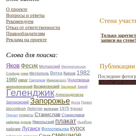
О проекте
Вопросы и ответы
Стена участ
Рекомендуем
Отказ от ответственности
Правообладателям
Только зарегис
Реклама на проекте
записи на стене!
Слова для поиска:
Яков
Фесик
Публикации 
Молчанский
Императорская
1982
Вятка
Киров
Метрополь
Слобода
пляж
Последние фотогр
1980
Чудотворца
овраг
Святителя
Маяковского
Сейчас нет новых
Воскресенский
археологический
Засорный
Зимой
Геленджик
Александровска
Запорожье
Запорожский
бухта
Привет
1975
Люботин
Шоссейная
железная
Курзал
Станислав
Станиславов
Причал
плакаты
плакат
Никольский
кафедра
куполе
НьюЙорк
курск
Луганск
Фотооткрытка
рабочие
смешное
Сочи