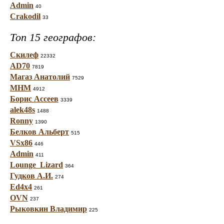
Admin
40
Crakodil
33
Топ 15 географов:
Скилеф
22332
AD70
7819
Магаз Анатолий
7529
МНМ
4912
Борис Ассеев
3339
alek48s
1488
Ronny
1390
Белков Альберт
515
VSx86
446
Admin
411
Lounge_Lizard
364
Гудков А.И.
274
Ed4x4
261
OVN
237
Рыковкин Владимир
225