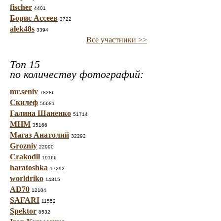
fischer
4401
Борис Ассеев
3722
alek48s
3394
Все участники >>
Топ 15
по количеству фотографий:
mr.seniv
78286
Скилеф
56681
Галина Шаненко
51714
МНМ
35166
Магаз Анатолий
32292
Grozniy
22990
Crakodil
19166
haratoshka
17292
worldriko
14815
AD70
12104
SAFARI
11552
Spektor
8532