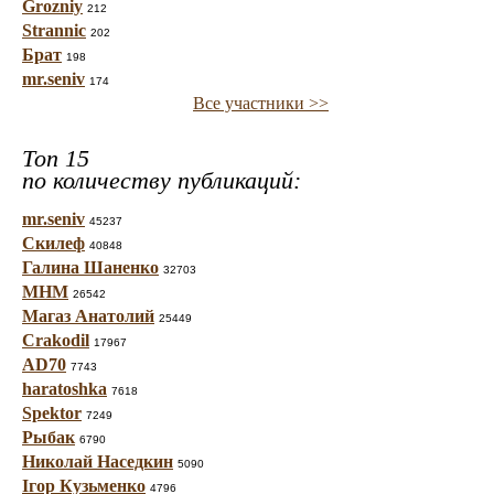
Grozniy
212
Strannic
202
Брат
198
mr.seniv
174
Все участники >>
Топ 15
по количеству публикаций:
mr.seniv
45237
Скилеф
40848
Галина Шаненко
32703
МНМ
26542
Магаз Анатолий
25449
Crakodil
17967
AD70
7743
haratoshka
7618
Spektor
7249
Рыбак
6790
Николай Наседкин
5090
Ігор Кузьменко
4796