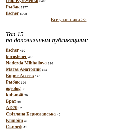
Ігор Кузьменко
8485
Рыбак
7377
fischer
6098
Все участники >>
Топ 15
по дополненным публикациям:
fischer
459
korostenec
436
Nadezda Mihhailova
186
Магаз Анатолий
184
Борис Ассеев
178
Рыбак
156
ggeolog
88
kuban46
59
Брат
56
AD70
52
Світлана Бериславська
49
Klimbim
48
Скилеф
41