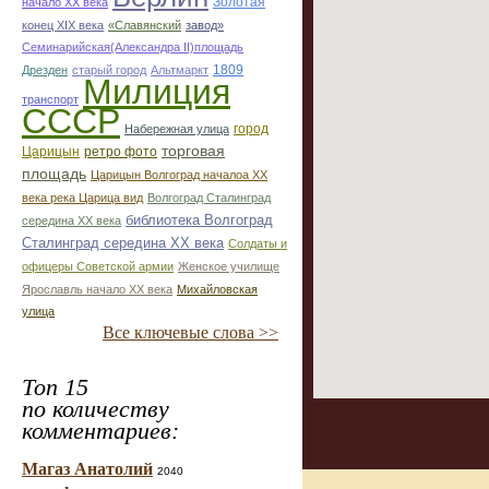
Золотая
начало ХХ века
конец ХІХ века
«Славянский
завод»
Семинарийская(Александра II)площадь
1809
Дрезден
старый город
Альтмаркт
Милиция
транспорт
СССР
город
Набережная улица
торговая
Царицын
ретро фото
площадь
Царицын Волгоград началоа ХХ
века река Царица вид
Волгоград Сталинград
библиотека Волгоград
середина ХХ века
Сталинград середина ХХ века
Солдаты и
офицеры Советской армии
Женское училище
Ярославль начало ХХ века
Михайловская
улица
Все ключевые слова >>
Топ 15
по количеству
комментариев:
Магаз Анатолий
2040