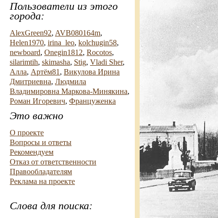
Пользователи из этого
города:
AlexGreen92
,
AVB080164m
,
Helen1970
,
irina_leo
,
kolchugin58
,
newboard
,
Onegin1812
,
Rocotos
,
silarimtih
,
skimasha
,
Stig
,
Vladi Sher
,
Алла
,
Артём81
,
Викулова Ирина
Дмитриевна
,
Людмила
Владимировна Маркова-Минякина
,
Роман Игоревич
,
Француженка
Это важно
О проекте
Вопросы и ответы
Рекомендуем
Отказ от ответственности
Правообладателям
Реклама на проекте
Слова для поиска: