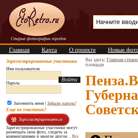
Старые фотографии городов
Главная
Карта
О проекте
Новые фот
Вы здесь:
Главная стран
Зарегистрированные участники
площади
Имя пользователя:
Пенза.В
Пароль:
Губерна
Запомнить меня |
Забыли пароль?
Советск
Еще не участник?
Зарегистрированные участники могут
размещать свои фото, следить за
комментариями и многое другое...
Все