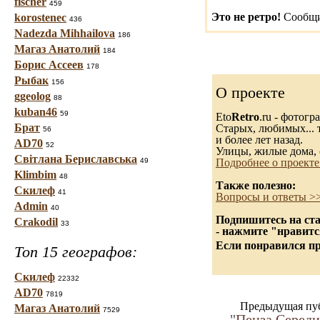
fischer
459
Это не ретро!
Сообщи
korostenec
436
Nadezda Mihhailova
186
Магаз Анатолий
184
Борис Ассеев
178
Рыбак
156
О проекте
ggeolog
88
kuban46
59
Eto
Retro
.ru - фотог
Брат
Старых, любимых... т
56
и более лет назад.
AD70
52
Улицы, жилые дома, 
Світлана Бериславська
49
Подробнее о проекте
Klimbim
48
Также полезно:
Скилеф
41
Вопросы и ответы >
Admin
40
Подпишитесь на ста
Crakodil
33
- нажмите "нравитс
Если понравился пр
Топ 15 географов:
Скилеф
22332
AD70
7819
Предыдущая пу
Магаз Анатолий
7529
"
Пенза.Середи