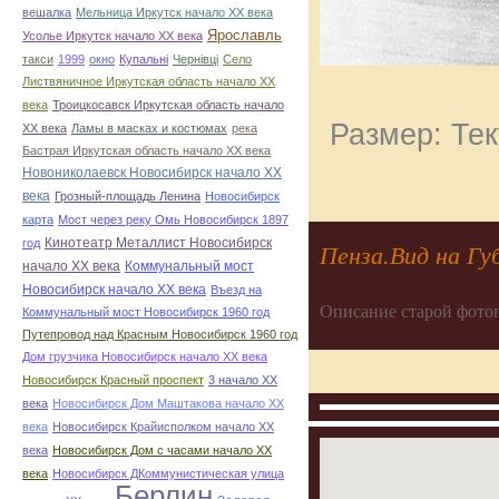
вешалка
Мельница Иркутск начало ХХ века
Ярославль
Усолье Иркутск начало ХХ века
такси
1999
окно
Купальні
Чернівці
Село
Листвяничное Иркутская область начало ХХ
века
Троицкосавск Иркутская область начало
Размер: Тек
ХХ века
Ламы в масках и костюмах
река
Бастрая Иркутская область начало ХХ века
Новониколаевск Новосибирск начало ХХ
века
Грозный-площадь Ленина
Новосибирск
карта
Мост через реку Омь Новосибирск 1897
Кинотеатр Металлист Новосибирск
год
Пенза.Вид на Гу
начало ХХ века
Коммунальный мост
Новосибирск начало ХХ века
Въезд на
Описание старой фото
Коммунальный мост Новосибирск 1960 год
Путепровод над Красным Новосибирск 1960 год
Дом грузчика Новосибирск начало ХХ века
Новосибирск Красный проспект
3 начало ХХ
века
Новосибирск Дом Маштакова начало ХХ
века
Новосибирск Крайисполком начало ХХ
века
Новосибирск Дом с часами начало ХХ
века
Новосибирск ДКоммунистическая улица
Берлин