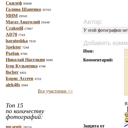
Скилеф
40848
Галина Шаненко
32703
МНМ
26542
Автор:
Магаз Анатолий
25449
Crakodil
17967
У этой фотографии не
AD70
7743
haratoshka
Добавить комм
7618
Spektor
7249
Имя:
Рыбак
6790
Николай Наседкин
Комментарий:
5090
Ігор Кузьменко
4796
fischer
4401
Борис Ассеев
3722
alek48s
3394
Все участники >>
B
Топ 15
по количеству
фотографий:
Защита от
mr.seniv
78274