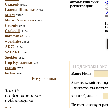
автоматических
Скилеф
56681
регистраций:
Галина Шаненко
51714
МНМ
35166
Магаз Анатолий
32292
П
Grozniy
22990
Е
Crakodil
к
19166
haratoshka
17292
worldriko
14815
AD70
12104
SAFARI
11552
Spektor
8532
Ігор Кузьменко
8485
Подсказки экс
Рыбак
7377
fischer
Ваше Имя:
6098
Все участники >>
Знаете, какой это го
Считаете, это повто
Топ 15
по дополненным
эти изображения:
публикациям:
Не соответствует раз