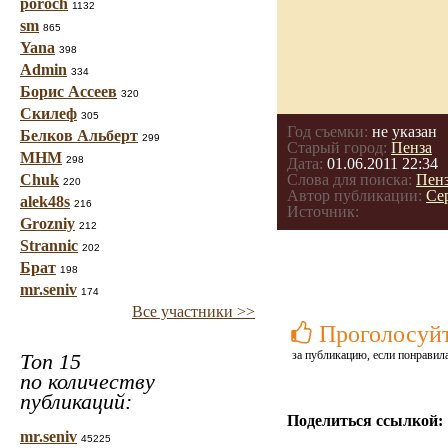
poroch
1132
sm
865
Yana
398
Admin
334
Борис Ассеев
320
Скилеф
305
Год съемки:
не указан
Белков Альберт
299
Старый город:
Пенза
МНМ
298
Дата:
01.06.2011 22:34
Chuk
Слова для поиска:
Пен
220
Автор публикации:
Се
alek48s
216
Источник:
Grozniy
212
Strannic
202
Брат
198
mr.seniv
174
Все участники >>
Проголосуй
за публикацию, если понравила
Топ 15
по количеству
публикаций:
Поделиться ссылкой:
mr.seniv
45225