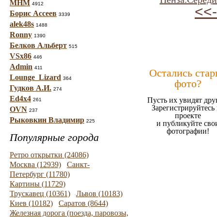
МНМ
4912
<<-
Борис Ассеев
3339
alek48s
1488
Ronny
1390
Белков Альберт
515
VSx86
446
Admin
411
Остались стар
Lounge_Lizard
364
фото?
Гудков А.И.
274
Ed4x4
Пусть их увидят дру
261
Зарегистрируйтесь 
OVN
237
проекте
Рыковкин Владимир
225
и публикуйте сво
фотографии!
Популярные города
Ретро открытки (24086)
Москва (12939)
Санкт-
Петербург (11780)
Картины (11729)
Трускавец (10361)
Львов (10183)
Киев (10182)
Саратов (8644)
Железная дорога (поезда, паровозы,