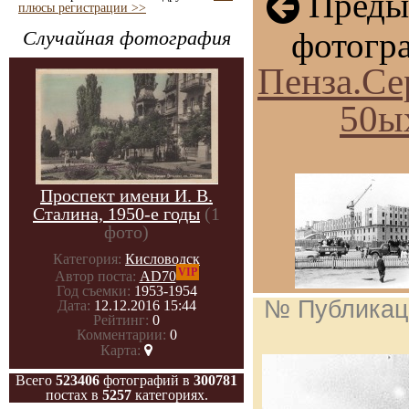
Преды
плюсы регистрации >>
фотогр
Случайная фотография
Пенза.Се
50ы
Проспект имени И. В.
Сталина, 1950-е годы
(1
фото)
Категория:
Кисловодск
VIP
Автор поста:
AD70
Год съемки:
1953-1954
№ Публикац
Дата:
12.12.2016 15:44
Рейтинг:
0
Комментарии:
0
Карта:
Всего
523406
фотографий в
300781
постах в
5257
категориях.