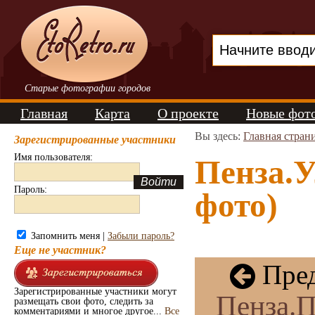
Старые фотографии городов
Главная
Карта
О проекте
Новые фот
Вы здесь:
Главная стран
Зарегистрированные участники
Имя пользователя:
Пенза.У
Пароль:
фото)
Запомнить меня |
Забыли пароль?
Еще не участник?
Пред
Зарегистрированные участники могут
Пенза.П
размещать свои фото, следить за
комментариями и многое другое...
Все