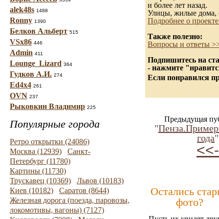
и более лет назад.
alek48s
1488
Улицы, жилые дома, 
Ronny
Подробнее о проекте
1390
Белков Альберт
515
Также полезно:
VSx86
446
Вопросы и ответы >
Admin
411
Подпишитесь на ста
Lounge_Lizard
364
- нажмите "нравитс
Гудков А.И.
274
Если понравился пр
Ed4x4
261
OVN
237
Рыковкин Владимир
225
Предыдущая пу
Популярные города
"
Пенза.Пример
года
"
Ретро открытки (24086)
<<-
Москва (12939)
Санкт-
Петербург (11780)
Картины (11730)
Трускавец (10369)
Львов (10183)
Остались стар
Киев (10182)
Саратов (8644)
Железная дорога (поезда, паровозы,
фото?
локомотивы, вагоны) (7127)
Пусть их увидят дру