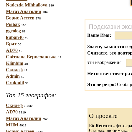
Nadezda Mihhailova
186
Магаз Анатолий
184
Борис Ассеев
178
Рыбак
Подсказки экс
156
ggeolog
88
Ваше Имя:
kuban46
59
Брат
56
Знаете, какой это го
AD70
52
Считаете, это повто
Світлана Бериславська
49
эти изображения:
Klimbim
48
Скилеф
41
Не соответствует раз
Admin
40
Crakodil
33
Это не ретро!
Сообщи
Топ 15 географов:
Скилеф
22332
AD70
7819
О проекте
Магаз Анатолий
7529
МНМ
Eto
Retro
.ru - фотог
4912
Старых, любимых... т
Борис Ассеев
3339