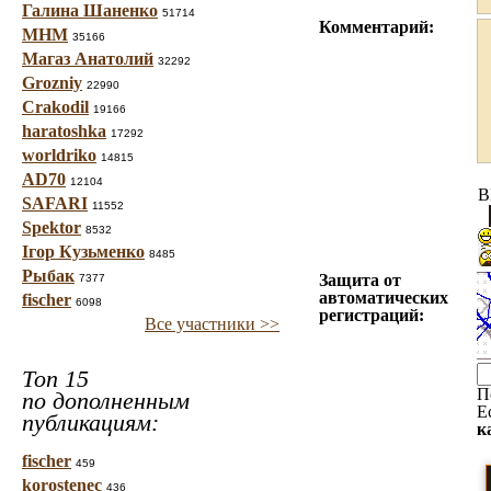
Галина Шаненко
51714
Комментарий:
МНМ
35166
Магаз Анатолий
32292
Grozniy
22990
Crakodil
19166
haratoshka
17292
worldriko
14815
AD70
12104
B
SAFARI
11552
Spektor
8532
Ігор Кузьменко
8485
Рыбак
Защита от
7377
автоматических
fischer
6098
регистраций:
Все участники >>
Топ 15
П
по дополненным
Е
публикациям:
к
fischer
459
korostenec
436