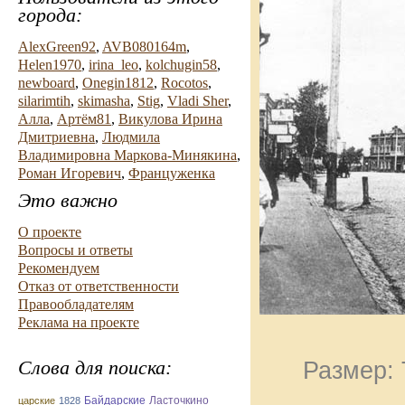
города:
AlexGreen92
,
AVB080164m
,
Helen1970
,
irina_leo
,
kolchugin58
,
newboard
,
Onegin1812
,
Rocotos
,
silarimtih
,
skimasha
,
Stig
,
Vladi Sher
,
Алла
,
Артём81
,
Викулова Ирина
Дмитриевна
,
Людмила
Владимировна Маркова-Минякина
,
Роман Игоревич
,
Француженка
Это важно
О проекте
Вопросы и ответы
Рекомендуем
Отказ от ответственности
Правообладателям
Реклама на проекте
Слова для поиска:
Размер: 
Байдарские
Ласточкино
царские
1828