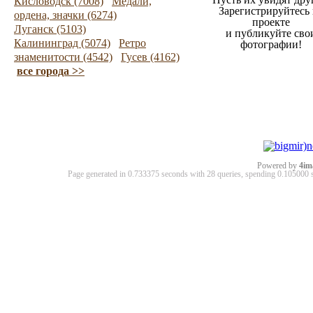
Кисловодск (7008)
Медали,
Зарегистрируйтесь 
ордена, значки (6274)
проекте
Луганск (5103)
и публикуйте сво
Калининград (5074)
Ретро
фотографии!
знаменитости (4542)
Гусев (4162)
все города >>
Powered by
4im
Page generated in 0.733375 seconds with 28 queries, spending 0.10500