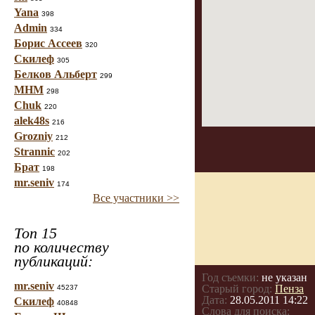
Yana
398
Admin
334
Борис Ассеев
320
Скилеф
305
Белков Альберт
299
МНМ
298
Chuk
220
alek48s
216
Grozniy
212
Strannic
202
Брат
198
mr.seniv
174
Все участники >>
Топ 15
по количеству
публикаций:
Год съемки:
не указан
mr.seniv
Старый город:
Пенза
45237
Дата:
28.05.2011 14:22
Скилеф
40848
Слова для поиска: