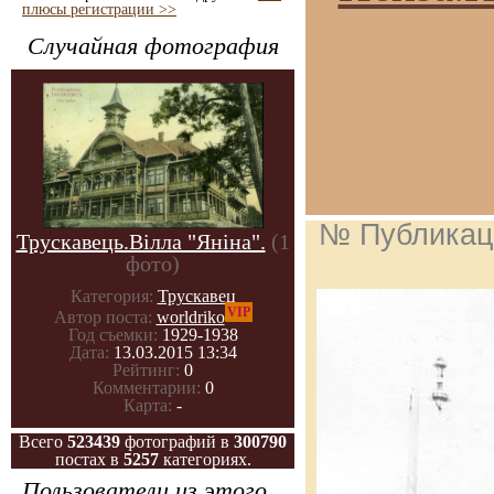
плюсы регистрации >>
Случайная фотография
№ Публикац
Трускавець.Вілла "Яніна".
(1
фото)
Категория:
Трускавец
VIP
Автор поста:
worldriko
Год съемки:
1929-1938
Дата:
13.03.2015 13:34
Рейтинг:
0
Комментарии:
0
Карта:
-
Всего
523439
фотографий в
300790
постах в
5257
категориях.
Пользователи из этого