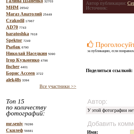
Галина Шаненко
32703
Автор публикации:
Се
МНМ
Источник:
26542
Магаз Анатолий
25449
Crakodil
17967
AD70
7743
haratoshka
7618
Spektor
7249
Проголосуй
Рыбак
6790
за публикацию, если понравила
Николай Наседкин
5090
Ігор Кузьменко
4796
fischer
4401
Поделиться ссылкой:
Борис Ассеев
3722
alek48s
3394
Все участники >>
Топ 15
Автор:
по количеству
У этой фотографии не
фотографий:
Добавить комм
mr.seniv
78286
Скилеф
56681
Имя: