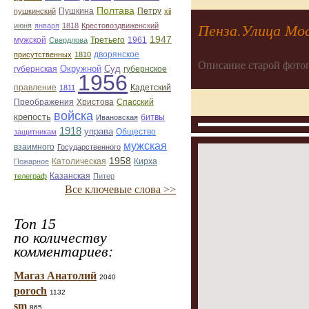
Полтава
Пушкина
Петру
пушкинский
xii
июня
января
1818
Крестовоздвиженский
Пенза.Улица Мос
1947
мужской
Третьего
1961
Свердлова
дворянское
присутственных
1810
Описание старой фото
Окружной
Суд
губернская
губернское
1956
правление
Кадетский
1811
Преображения
Христова
Спасский
войска
крепость
битвы
Ивановская
1918
управа
Общество
защитникам
мужская
взаимного
Государственного
1958
Католическая
Кирха
Пожарное
Казанская
телеграф
Питер
Все ключевые слова >>
Топ 15
по количеству
комментариев:
Магаз Анатолий
2040
poroch
1132
sm
865