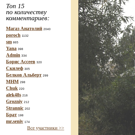
Топ 15
по количеству
комментариев:
Магаз Анатолий
2040
poroch
1132
sm
865
Yana
398
Admin
334
Борис Ассеев
320
Скилеф
305
Белков Альберт
299
МНМ
298
Chuk
220
alek48s
216
Grozniy
212
Strannic
202
Брат
198
mr.seniv
174
Все участники >>