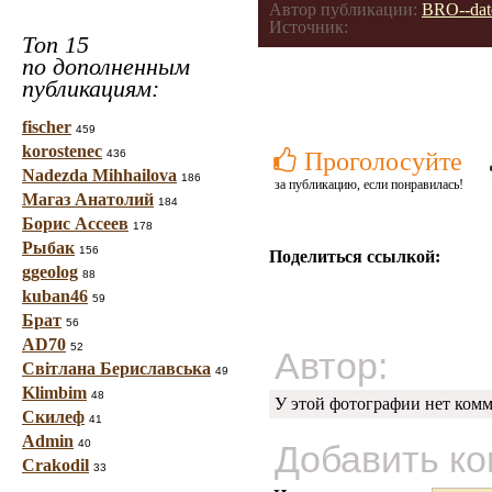
Автор публикации:
BRO--dat
Источник:
Топ 15
по дополненным
публикациям:
fischer
459
korostenec
436
Проголосуйте
Nadezda Mihhailova
186
за публикацию, если понравилась!
Магаз Анатолий
184
Борис Ассеев
178
Рыбак
156
Поделиться ссылкой:
ggeolog
88
kuban46
59
Брат
56
AD70
52
Автор:
Світлана Бериславська
49
Klimbim
48
У этой фотографии нет комм
Скилеф
41
Admin
40
Добавить к
Crakodil
33