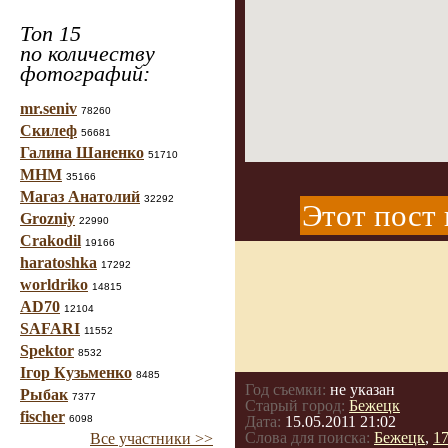
Топ 15
по количеству
фотографий:
mr.seniv
78260
Скилеф
56681
Галина Шаненко
51710
МНМ
35166
Магаз Анатолий
32292
Этот пост 
Grozniy
22990
Crakodil
19166
haratoshka
17292
worldriko
14815
AD70
12104
SAFARI
11552
Spektor
8532
Ігор Кузьменко
8485
Год съемки:
не указан
Рыбак
7377
Старый город:
Бежецк
fischer
6098
Дата:
15.05.2011 21:02
Слова для поиска:
Бежецк
,
1
Все участники >>