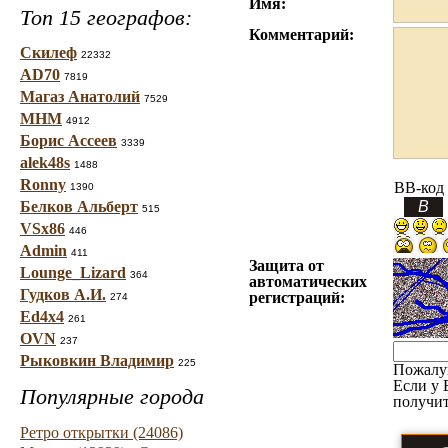
Имя:
Топ 15 географов:
Комментарий:
Скилеф
22332
AD70
7819
Магаз Анатолий
7529
МНМ
4912
Борис Ассеев
3339
alek48s
1488
Ronny
BB-код
1390
Белков Альберт
515
VSx86
446
Admin
411
Защита от
Lounge_Lizard
364
автоматических
Гудков А.И.
регистраций:
274
Ed4x4
261
OVN
237
Рыковкин Владимир
225
Пожалу
Если у 
Популярные города
получит
Ретро открытки (24086)