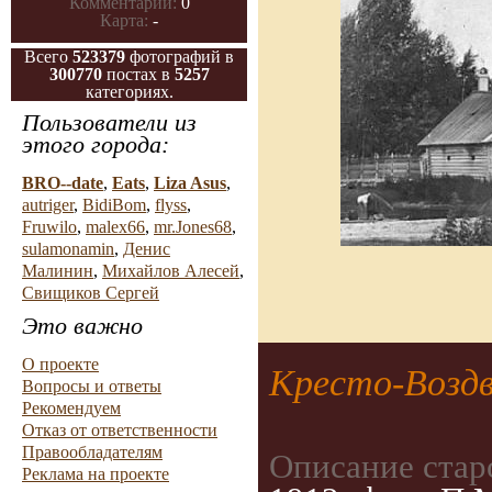
Комментарии:
0
Карта:
-
Всего
523379
фотографий в
300770
постах в
5257
категориях.
Пользователи из
этого города:
BRO--date
,
Eats
,
Liza Asus
,
autriger
,
BidiBom
,
flyss
,
Fruwilo
,
malex66
,
mr.Jones68
,
sulamonamin
,
Денис
Малинин
,
Михайлов Алесей
,
Свищиков Сергей
Это важно
О проекте
Кресто-Воздв
Вопросы и ответы
Рекомендуем
Отказ от ответственности
Правообладателям
Описание стар
Реклама на проекте