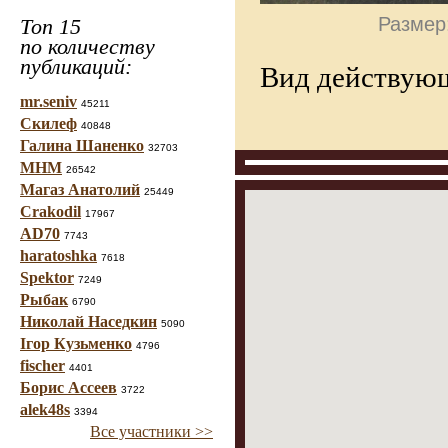
Размер:
Топ 15
по количеству
публикаций:
Вид действующ
mr.seniv
45211
Скилеф
40848
Галина Шаненко
32703
МНМ
26542
Магаз Анатолий
25449
Crakodil
17967
AD70
7743
haratoshka
7618
Spektor
7249
Рыбак
6790
Николай Наседкин
5090
Ігор Кузьменко
4796
fischer
4401
Борис Ассеев
3722
alek48s
3394
Все участники >>