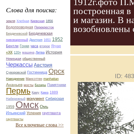
1912г.фото П.
построенная в 
Слова для поиска:
и магазин. В н
земля
Хлебная
Киевская
1856
возобновлены
Водопроводная
Перекресток
Бердичевская
Бердичевской
1952
пивоваренный
Дмитрия
1651
Бентли
Гонки
часа
Ягуар
второе
История
«ХК
120»
машина
Литва
Немецкая
общественный
Черкассы
Австрия
Орск
Гостинница
Суворовской
ID: 4
Наводнение
Манхэттен
manhattan
Ананьев
Памятники
мосты
Базары
Пермь
1889
Каму
Кама
монумент
Сибирская
Набережный
Омск
Омь
1959
Ильинский
Успения
гауптвахта
гауптвахты
Все ключевые слова >>