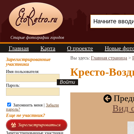
Старые фотографии городов
Главная
Карта
О проекте
Новые фот
Вы здесь:
Главная страница
>
Зарегистрированные
участники
Кресто-Возд
Имя пользователя:
Пароль:
Пред
Запомнить меня |
Забыли
Вид 
пароль?
Еще не участник?
Зарегистрированные участники