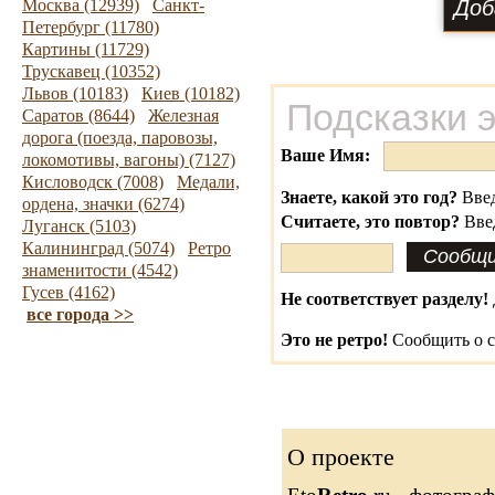
Москва (12939)
Санкт-
Петербург (11780)
Картины (11729)
Трускавец (10352)
Львов (10183)
Киев (10182)
Подсказки 
Саратов (8644)
Железная
дорога (поезда, паровозы,
Ваше Имя:
локомотивы, вагоны) (7127)
Кисловодск (7008)
Медали,
Знаете, какой это год?
Введ
ордена, значки (6274)
Считаете, это повтор?
Вве
Луганск (5103)
Калининград (5074)
Ретро
знаменитости (4542)
Гусев (4162)
Не соответствует разделу!
все города >>
Это не ретро!
Сообщить о с
О проекте