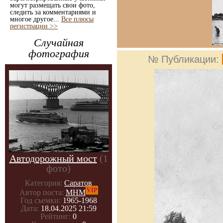
могут размещать свои фото,
следить за комментариями и
многое другое...
Все плюсы
регистрации >>
Случайная
фотография
№ Публикации:
Автодорожный мост
(1
фото)
Категория:
Саратов
VIP
Автор поста:
МНМ
Год съемки:
1965-1968
Дата:
18.04.2025 21:59
Рейтинг:
0