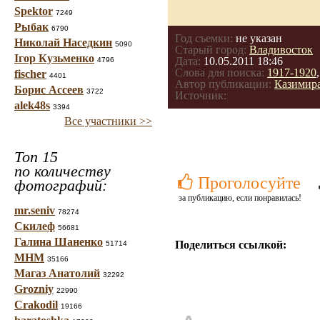
Spektor
7249
Рыбак
6790
Год съемки:
не указан
Николай Наседкин
5090
Старый город:
Владивосток
Ігор Кузьменко
Дата:
10.05.2011 18:46
4796
Слова для поиска:
1917-1920
fischer
4401
Автор публикации:
Казимир
Борис Ассеев
3722
Источник:
alek48s
3394
Все участники >>
Топ 15
по количеству
Проголосуйте
фотографий:
за публикацию, если понравилась!
mr.seniv
78274
Скилеф
56681
Галина Шаненко
Поделиться ссылкой:
51714
МНМ
35166
Магаз Анатолий
32292
Grozniy
22990
Crakodil
19166