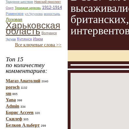
Траурное шествие
Невский проспект
высаживали
1912-1914
Оцуп
Троицкая церковь
Раменское
ул.Чугунова
моностырь
британских
Лозовая
Харьковская
интервентов
область
Волчанск
Купянск
Изюм
Чугуев
Все ключевые слова >>
Топ 15
по количеству
комментариев:
Магаз Анатолий
2040
poroch
1132
sm
865
Yana
398
Admin
334
Борис Ассеев
320
Скилеф
305
Белков Альберт
299