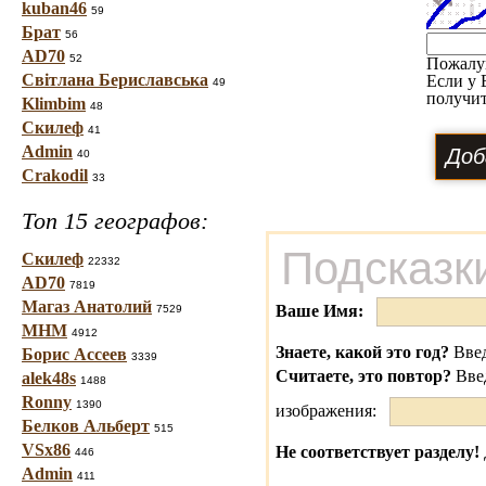
kuban46
59
Брат
56
AD70
52
Пожалу
Світлана Бериславська
Если у 
49
получит
Klimbim
48
Скилеф
41
Admin
40
Crakodil
33
Топ 15 географов:
Подсказк
Скилеф
22332
AD70
7819
Магаз Анатолий
Ваше Имя:
7529
МНМ
4912
Знаете, какой это год?
Введ
Борис Ассеев
3339
Считаете, это повтор?
Вве
alek48s
1488
Ronny
1390
изображения:
Белков Альберт
515
VSx86
Не соответствует разделу!
446
Admin
411