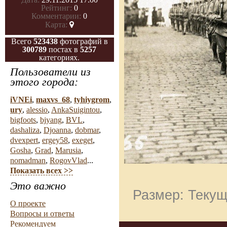
Рейтинг:
0
Комментарии:
0
Карта:
Всего
523438
фотографий в
300789
постах в
5257
категориях.
Пользователи из
этого города:
iVNEi
,
maxvs_68
,
tyhiygrom
,
ury
,
alessio
,
AnkaSuigintou
,
bigfoots
,
bjyang
,
BVL
,
dashaliza
,
Djoanna
,
dobmar
,
dvexpert
,
ergey58
,
exeget
,
Gosha
,
Grad
,
Marusia
,
nomadman
,
RogovVlad
...
Показать всех >>
Это важно
Размер: Текущ
О проекте
Вопросы и ответы
Рекомендуем