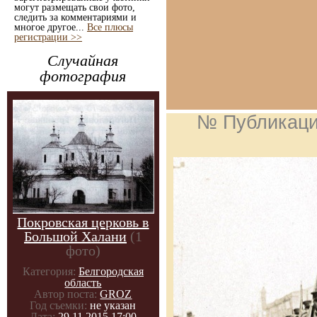
могут размещать свои фото,
следить за комментариями и
многое другое...
Все плюсы
регистрации >>
Случайная
фотография
№ Публикац
Покровская церковь в
Большой Халани
(1
фото)
Категория:
Белгородская
область
Автор поста:
GROZ
Год съемки:
не указан
Дата:
29.11.2015 17:00