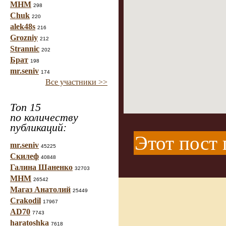
МНМ
298
Chuk
220
alek48s
216
Grozniy
212
Strannic
202
Брат
198
mr.seniv
174
Все участники >>
Топ 15
по количеству
публикаций:
Этот пост 
mr.seniv
45225
Скилеф
40848
Галина Шаненко
32703
МНМ
26542
Магаз Анатолий
25449
Crakodil
17967
AD70
7743
haratoshka
7618