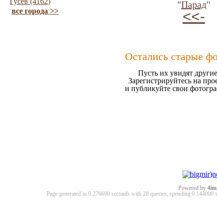
Гусев (4162)
"
Парад
"
все города >>
<<-
Остались старые ф
Пусть их увидят другие
Зарегистрируйтесь на про
и публикуйте свои фотогр
Powered by
4im
Page generated in 0.276690 seconds with 28 queries, spending 0.14400