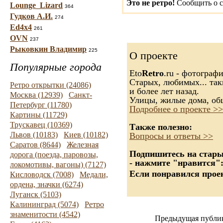
Это не ретро!
Сообщить о с
Lounge_Lizard
364
Гудков А.И.
274
Ed4x4
261
OVN
237
Рыковкин Владимир
225
О проекте
Популярные города
Eto
Retro
.ru - фотограф
Старых, любимых... так
Ретро открытки (24086)
и более лет назад.
Москва (12939)
Санкт-
Улицы, жилые дома, об
Петербург (11780)
Подробнее о проекте >>
Картины (11729)
Трускавец (10369)
Также полезно:
Львов (10183)
Киев (10182)
Вопросы и ответы >>
Саратов (8644)
Железная
Подпишитесь на старые
дорога (поезда, паровозы,
- нажмите "нравится"
локомотивы, вагоны) (7127)
Если понравился проек
Кисловодск (7008)
Медали,
ордена, значки (6274)
Луганск (5103)
Калининград (5074)
Ретро
знаменитости (4542)
Предыдущая публи