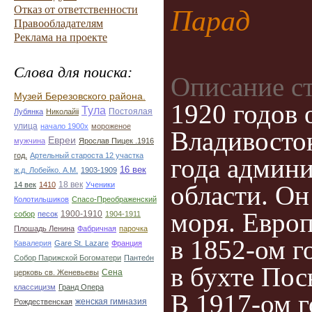
Отказ от ответственности
Парад
Правообладателям
Реклама на проекте
Слова для поиска:
Описание с
Музей Березовского района.
1920 годов 
Тула
Постоялая
Лубянка
Николайii
улица
начало 1900х
мороженое
Владивосток
Евреи
мужчина
Ярослав Пицек .1916
год.
Артельный староста 12 участка
года админ
16 век
ж.д. Лобейко. А.М.
1903-1909
18 век
14 век
1410
Ученики
области. Он
Колотильшиков
Спасо-Преображенский
моря. Европ
1900-1910
собор
песок
1904-1911
Плошадь Ленина
Фабричная
парочка
в 1852-ом г
Кавалерия
Gare St. Lazare
Франция
Собор Парижской Богоматери
Пантео́н
в бухте Пос
Сена
церковь св. Женевьевы
классицизм
Гранд Опера
В 1917-ом г
женская гимназия
Рождественская