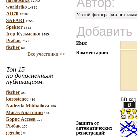
Автор:
haratoshka
17292
worldriko
14815
AD70
У этой фотографии нет комм
12104
SAFARI
11552
Добавить
Spektor
8532
Ігор Кузьменко
8485
Рыбак
7377
Имя:
fischer
6098
Комментарий:
Все участники >>
Топ 15
по дополненным
публикациям:
fischer
459
korostenec
BB-код
436
Nadezda Mihhailova
186
Магаз Анатолий
184
Борис Ассеев
178
Защита от
Рыбак
156
автоматических
ggeolog
регистраций:
88