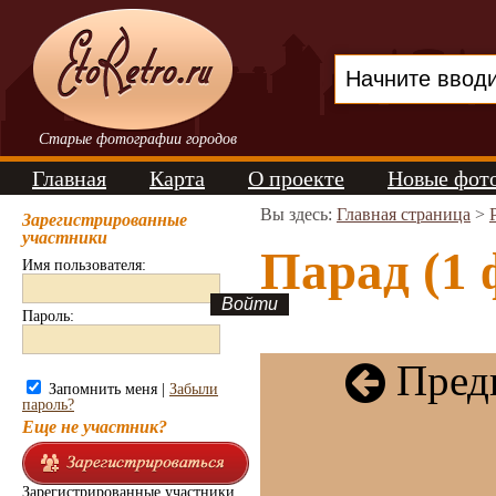
Старые фотографии городов
Главная
Карта
О проекте
Новые фот
Вы здесь:
Главная страница
>
Зарегистрированные
участники
Парад (1 
Имя пользователя:
Пароль:
Пред
Запомнить меня |
Забыли
пароль?
Еще не участник?
Зарегистрированные участники