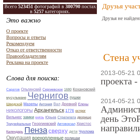
Друзья учас
Всего
523451
фотографий в
300790
постах
в
5257
категориях.
Друзья не найден
Это важно
О проекте
Вопросы и ответы
Рекомендуем
Отказ от ответственности
Стена у
Правообладателям
Реклама на проекте
2013-05-21 
Слова для поиска:
проекта -
Кохановский
Саратов
Ольгинский
Сергиевское
1680
Чернигов
мусульмане
пушки
2014-05-21 
Мазепы
Вал
Древний
Шведской
Антония
Елены
Админист
Архангельск
НИКОЛОГОРЫ
1776
острог
день ЭтоР
замки
Вильнюс
князь
Юрьев
Стратилата
дворище
Триумфальные
Георгиевский
Автовокзал
Христос
направили
Пенза
сверху
Календарь
дети
Чухлома
Оккупация
военопленные
полицаи