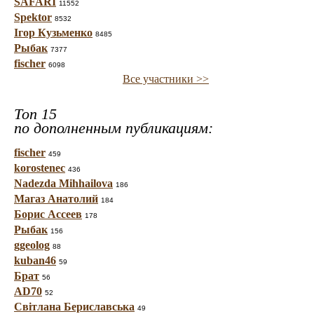
SAFARI
11552
Spektor
8532
Ігор Кузьменко
8485
Рыбак
7377
fischer
6098
Все участники >>
Топ 15
по дополненным публикациям:
fischer
459
korostenec
436
Nadezda Mihhailova
186
Магаз Анатолий
184
Борис Ассеев
178
Рыбак
156
ggeolog
88
kuban46
59
Брат
56
AD70
52
Світлана Бериславська
49