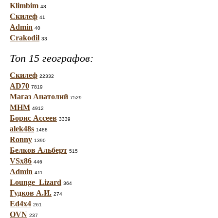
Klimbim
48
Скилеф
41
Admin
40
Crakodil
33
Топ 15 географов:
Скилеф
22332
AD70
7819
Магаз Анатолий
7529
МНМ
4912
Борис Ассеев
3339
alek48s
1488
Ronny
1390
Белков Альберт
515
VSx86
446
Admin
411
Lounge_Lizard
364
Гудков А.И.
274
Ed4x4
261
OVN
237