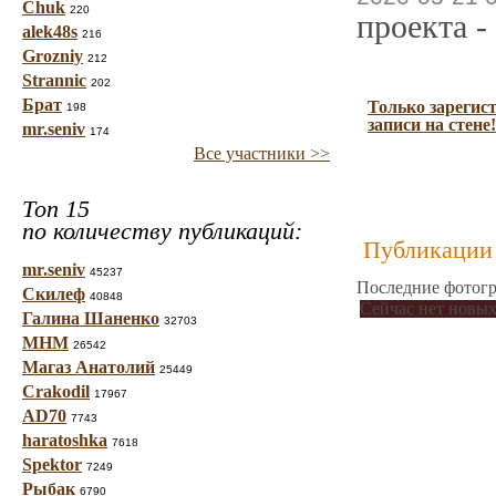
Chuk
220
проекта -
alek48s
216
Grozniy
212
Strannic
202
Брат
Только зарегис
198
записи на стене!
mr.seniv
174
Все участники >>
Топ 15
по количеству публикаций:
Публикации 
mr.seniv
45237
Последние фотогр
Скилеф
40848
Сейчас нет новых
Галина Шаненко
32703
МНМ
26542
Магаз Анатолий
25449
Crakodil
17967
AD70
7743
haratoshka
7618
Spektor
7249
Рыбак
6790