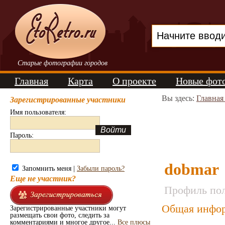
Старые фотографии городов
Главная
Карта
О проекте
Новые фот
Вы здесь:
Главная
Зарегистрированные участники
Имя пользователя:
Пароль:
dobmar
Запомнить меня |
Забыли пароль?
Еще не участник?
Профиль пол
Общая инфор
Зарегистрированные участники могут
размещать свои фото, следить за
комментариями и многое другое...
Все плюсы