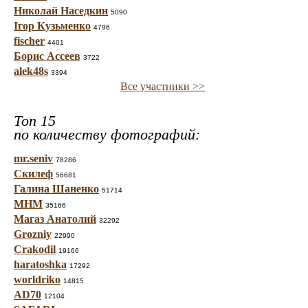
Николай Наседкин
5090
Ігор Кузьменко
4796
fischer
4401
Борис Ассеев
3722
alek48s
3394
Все участники >>
Топ 15
по количеству фотографий:
mr.seniv
78286
Скилеф
56681
Галина Шаненко
51714
МНМ
35166
Магаз Анатолий
32292
Grozniy
22990
Crakodil
19166
haratoshka
17292
worldriko
14815
AD70
12104