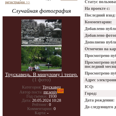
Статус пользова
регистрации >>
На проекте с:
Случайная фотография
Последний вход:
Комментарии:
Добавлено публ
Добавлено фото
Дополнено публ
Отмечено на ка
Просмотрено пу
Просмотрено пу
последний месяц
Просмотрено пуб
Трускавець. В минулому і тепер.
(1 фото)
Адрес электрон
ICQ:
Категория:
Трускавец
VIP
Автор поста:
mr.seniv
Город:
Год съемки:
1930
Дата рождения:
Дата:
20.05.2024 10:28
Рейтинг:
0
До следующего 
Комментарии:
0
Карта:
-