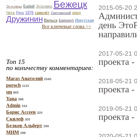
Бежецк
2015-05-20 
Бабий
Эсэсовец
Эсэсовцы
1976
орел
Админист
Чита
Рига
самолёт
Светланской
Дружинин
Вельск
Иркутская
Барнаул
день ЭтоР
Все ключевые слова >>
направили
2017-05-21 
проекта -
Топ 15
по количеству комментариев:
Магаз Анатолий
2040
2018-05-21 
poroch
1132
проекта -
sm
865
Yana
398
Admin
334
2019-05-21 
Борис Ассеев
320
проекта -
Скилеф
305
Белков Альберт
299
МНМ
298
2020-05-21 