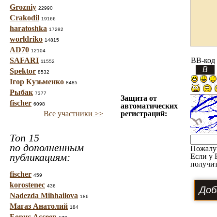
Grozniy
22990
Crakodil
19166
haratoshka
17292
worldriko
14815
AD70
12104
SAFARI
BB-код
11552
Spektor
8532
Ігор Кузьменко
8485
Рыбак
7377
Защита от
fischer
6098
автоматических
Все участники >>
регистраций:
Топ 15
по дополненным
Пожалу
публикациям:
Если у 
получит
fischer
459
korostenec
436
Nadezda Mihhailova
186
Магаз Анатолий
184
Борис Ассеев