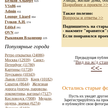
Улицы, жилые дома, об
Белков Альберт
515
Подробнее о проекте >>
VSx86
446
Admin
411
Также полезно:
Lounge_Lizard
Вопросы и ответы >>
364
Гудков А.И.
274
Подпишитесь на старые
Ed4x4
261
- нажмите "нравится"
OVN
237
Если понравился проек
Рыковкин Владимир
225
Популярные города
Ретро открытки (24086)
Предыдущая публи
Москва (12939)
Санкт-
"
Вид на ж/д ст
Петербург (11780)
<<-
Картины (11728)
Трускавец (10343)
Львов (10183)
Киев (10182)
Саратов (8644)
Железная
Остались старые ф
дорога (поезда, паровозы,
локомотивы, вагоны) (7127)
Пусть их увидят другие
Кисловодск (7008)
Медали,
Зарегистрируйтесь на про
ордена, значки (6274)
и публикуйте свои фотогр