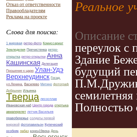
Реальное у
Отказ от ответственности
Правообладателям
Реклама на проекте
Слова для поиска:
Описание с
переулок с 
1 мировая
ретро-фото
Комиссариат
Земледелия
Пречистенка
ретро-
Анна
Здание Беже
открытка
ретро-открытки
Кашинская
Делегация
будущий пев
Улан-Удэ
Прошение к царю
Верхнеудинск
Госад.
П.М.Дружин
ул.Ленина.
Василево
Митино
фотограф
семилетняя 
Добрынин
Ильинка
Тверца
лесосплав
Полностью с
Ивановская наб
Центр города
откртыка
авиаперелет
летчик Васильев
правобережье
солдаты первой
мировой
фотопавильон
Купеческий
особняк
лабаз
конец19века
День
Весьегонск