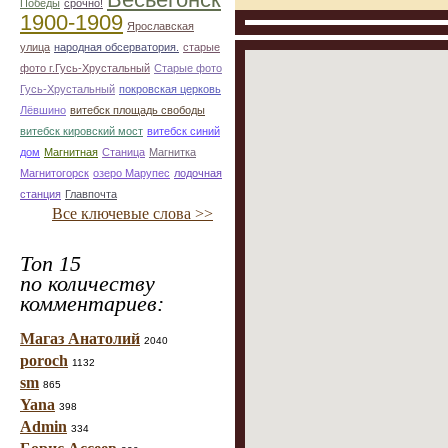
Победы
срочно!
1900-1909
Ярославская
улица
народная обсерватория.
старые
фото г.Гусь-Хрустальный
Старые фото
Гусь-Хрустальный
покровская церковь
Лёвшино
витебск площадь свободы
витебск кировский мост
витебск синий
дом
Магнитная
Станица
Магнитка
Магнитогорск
озеро Марупес
лодочная
станция
Главпочта
Все ключевые слова >>
Топ 15
по количеству
комментариев:
Магаз Анатолий
2040
poroch
1132
sm
865
Yana
398
Admin
334