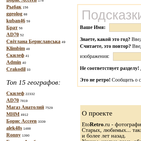
178
Рыбак
156
Подсказк
ggeolog
88
kuban46
59
Ваше Имя:
Брат
56
AD70
52
Знаете, какой это год?
Введ
Світлана Бериславська
49
Считаете, это повтор?
Вве
Klimbim
48
Скилеф
изображения:
41
Admin
40
Не соответствует разделу!
Crakodil
33
Это не ретро!
Сообщить о с
Топ 15 географов:
Скилеф
22332
AD70
7819
Магаз Анатолий
7529
О проекте
МНМ
4912
Борис Ассеев
3339
Eto
Retro
.ru - фотограф
alek48s
1488
Старых, любимых... так
Ronny
и более лет назад.
1390