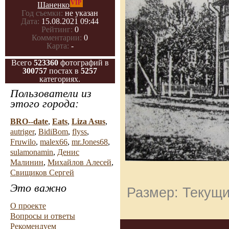
VIP
Шаненко
Год съемки:
не указан
Дата:
15.08.2021 09:44
Рейтинг:
0
Комментарии:
0
Карта:
-
Всего
523360
фотографий в
300757
постах в
5257
категориях.
Пользователи из
этого города:
BRO--date
,
Eats
,
Liza Asus
,
autriger
,
BidiBom
,
flyss
,
Fruwilo
,
malex66
,
mr.Jones68
,
sulamonamin
,
Денис
Малинин
,
Михайлов Алесей
,
Свищиков Сергей
Это важно
Размер: Текущи
О проекте
Вопросы и ответы
Рекомендуем