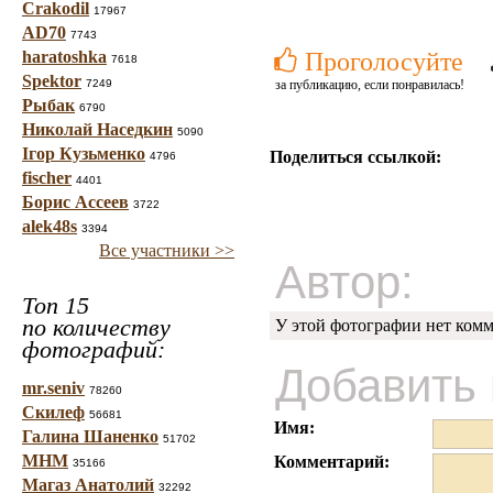
Crakodil
17967
AD70
7743
haratoshka
Проголосуйте
7618
Spektor
7249
за публикацию, если понравилась!
Рыбак
6790
Николай Наседкин
5090
Ігор Кузьменко
Поделиться ссылкой:
4796
fischer
4401
Борис Ассеев
3722
alek48s
3394
Все участники >>
Автор:
Топ 15
по количеству
У этой фотографии нет комм
фотографий:
Добавить
mr.seniv
78260
Скилеф
56681
Имя:
Галина Шаненко
51702
МНМ
Комментарий:
35166
Магаз Анатолий
32292