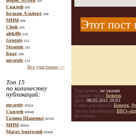
Борис Ассеев
320
Скилеф
305
Белков Альберт
299
МНМ
Этот пост 
298
Chuk
220
alek48s
216
Grozniy
212
Strannic
202
Брат
198
mr.seniv
174
Все участники >>
Топ 15
по количеству
Год съемки:
не указан
публикаций:
Старый город:
Бежецк
Дата:
08.05.2011 20:03
mr.seniv
Слова для поиска:
Бежецк
,
Р
45211
Автор публикации:
BRO--dat
Скилеф
40848
Источник:
Галина Шаненко
32703
МНМ
26542
Магаз Анатолий
25449