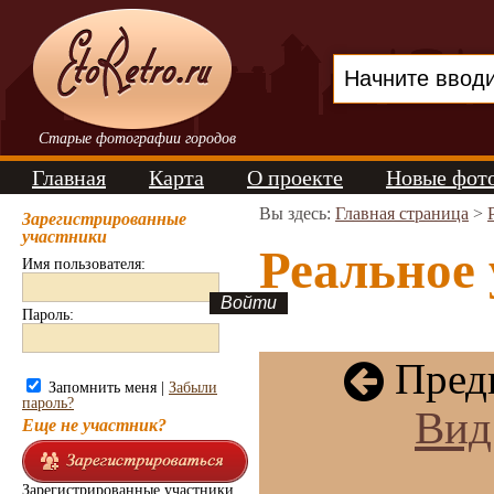
Старые фотографии городов
Главная
Карта
О проекте
Новые фот
Вы здесь:
Главная страница
>
Зарегистрированные
участники
Реальное 
Имя пользователя:
Пароль:
Пред
Запомнить меня |
Забыли
пароль?
Вид
Еще не участник?
Зарегистрированные участники