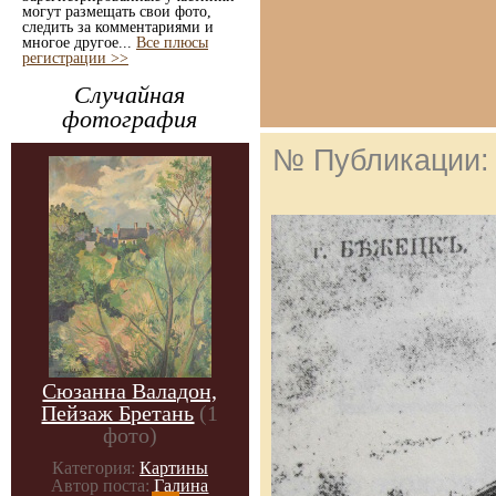
могут размещать свои фото,
следить за комментариями и
многое другое...
Все плюсы
регистрации >>
Случайная
фотография
№ Публикации
Сюзанна Валадон,
Пейзаж Бретань
(1
фото)
Категория:
Картины
Автор поста:
Галина