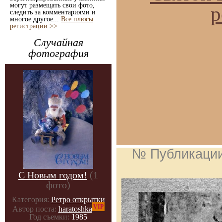
могут размещать свои фото,
р
следить за комментариями и
многое другое...
Все плюсы
регистрации >>
Случайная
фотография
№ Публикаци
С Новым годом!
(1
фото)
Категория:
Ретро открытки
VIP
Автор поста:
haratoshka
Год съемки:
1985