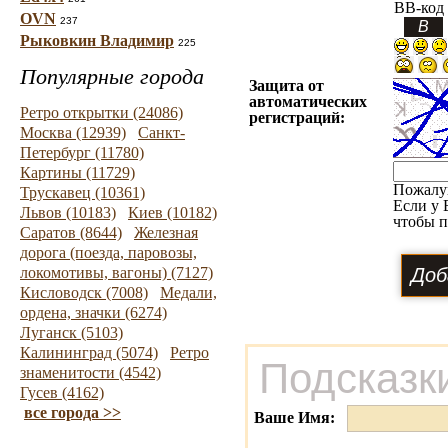
BB-код
OVN
237
Рыковкин Владимир
225
Популярные города
Защита от
автоматических
Ретро открытки (24086)
регистраций:
Москва (12939)
Санкт-
Петербург (11780)
Картины (11729)
Пожалу
Трускавец (10361)
Если у 
Львов (10183)
Киев (10182)
чтобы п
Саратов (8644)
Железная
дорога (поезда, паровозы,
локомотивы, вагоны) (7127)
Кисловодск (7008)
Медали,
ордена, значки (6274)
Луганск (5103)
Калининград (5074)
Ретро
Подсказк
знаменитости (4542)
Гусев (4162)
все города >>
Ваше Имя: