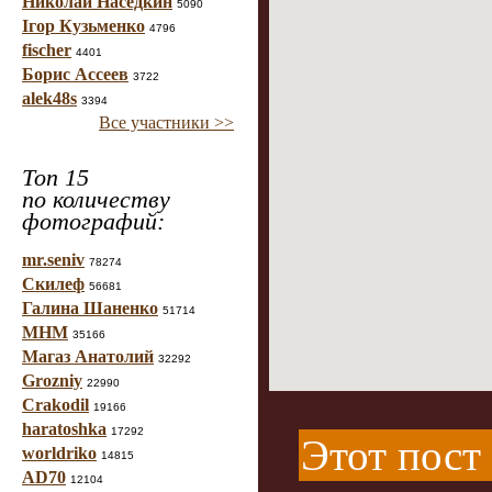
Николай Наседкин
5090
Ігор Кузьменко
4796
fischer
4401
Борис Ассеев
3722
alek48s
3394
Все участники >>
Топ 15
по количеству
фотографий:
mr.seniv
78274
Скилеф
56681
Галина Шаненко
51714
МНМ
35166
Магаз Анатолий
32292
Grozniy
22990
Crakodil
19166
haratoshka
17292
Этот пост
worldriko
14815
AD70
12104