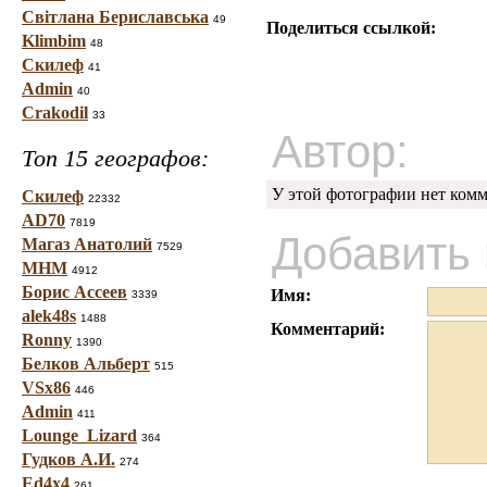
Світлана Бериславська
49
Поделиться ссылкой:
Klimbim
48
Скилеф
41
Admin
40
Crakodil
33
Автор:
Топ 15 географов:
У этой фотографии нет комм
Скилеф
22332
AD70
7819
Добавить
Магаз Анатолий
7529
МНМ
4912
Борис Ассеев
Имя:
3339
alek48s
1488
Комментарий:
Ronny
1390
Белков Альберт
515
VSx86
446
Admin
411
Lounge_Lizard
364
Гудков А.И.
274
Ed4x4
261