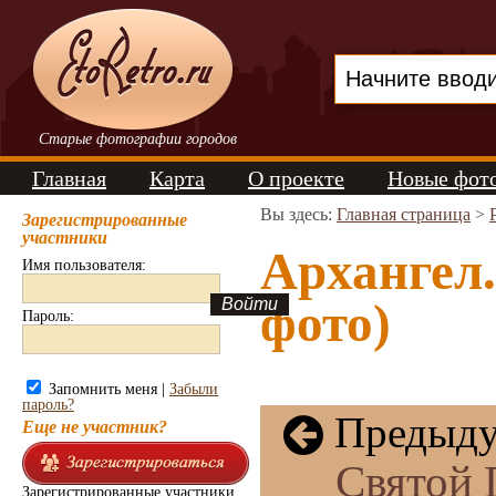
Старые фотографии городов
Главная
Карта
О проекте
Новые фот
Вы здесь:
Главная страница
>
Зарегистрированные
участники
Архангел.
Имя пользователя:
фото)
Пароль:
Запомнить меня |
Забыли
пароль?
Предыду
Еще не участник?
Святой 
Зарегистрированные участники