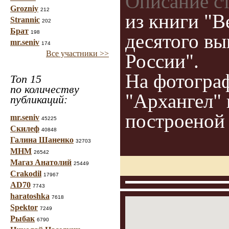
Описание с
Grozniy
212
из книги "
Strannic
202
Брат
198
десятого в
mr.seniv
174
Все участники >>
России".
На фотогра
Топ 15
по количеству
"Архангел" 
публикаций:
построеной 
mr.seniv
45225
Скилеф
40848
Галина Шаненко
32703
МНМ
26542
Магаз Анатолий
25449
Crakodil
17967
AD70
7743
haratoshka
7618
Spektor
7249
Рыбак
6790