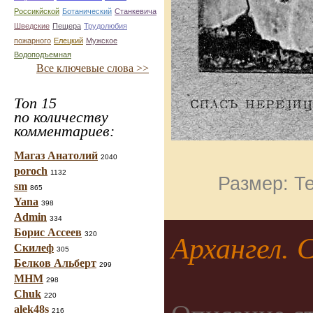
Россикйской
Ботанический
Станкевича
Шведские
Пещера
Трудолюбия
пожарного
Елецкий
Мужское
Водоподъемная
Все ключевые слова >>
Топ 15
по количеству
комментариев:
Магаз Анатолий
2040
poroch
1132
Размер: Те
sm
865
Yana
398
Admin
334
Борис Ассеев
320
Архангел. 
Скилеф
305
Белков Альберт
299
МНМ
298
Chuk
220
alek48s
216