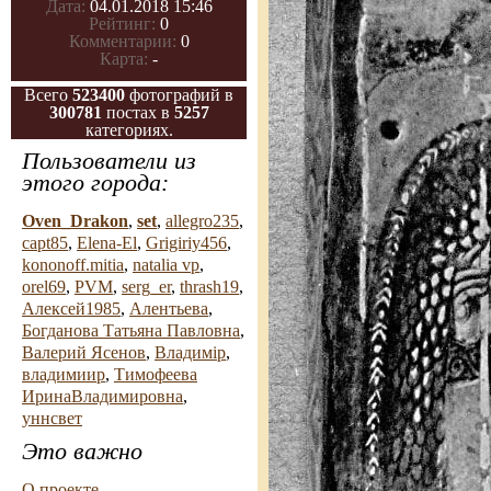
Дата:
04.01.2018 15:46
Рейтинг:
0
Комментарии:
0
Карта:
-
Всего
523400
фотографий в
300781
постах в
5257
категориях.
Пользователи из
этого города:
Oven_Drakon
,
set
,
allegro235
,
capt85
,
Elena-El
,
Grigiriy456
,
kononoff.mitia
,
natalia vp
,
orel69
,
PVM
,
serg_er
,
thrash19
,
Алексей1985
,
Алентьева
,
Богданова Татьяна Павловна
,
Валерий Ясенов
,
Владимiр
,
владимиир
,
Тимофеева
ИринаВладимировна
,
уннсвет
Это важно
О проекте