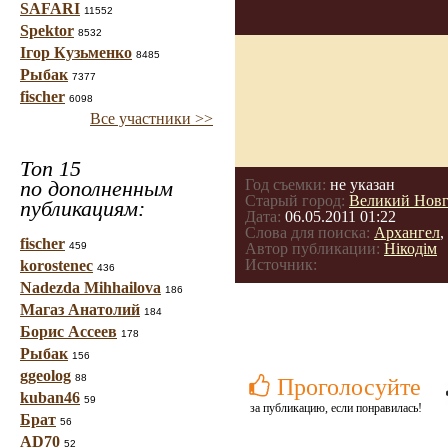
SAFARI
11552
Spektor
8532
Ігор Кузьменко
8485
Рыбак
7377
fischer
6098
Все участники >>
Топ 15
по дополненным
Год съемки:
не указан
Старый город:
Великий Новг
публикациям:
Дата:
06.05.2011 01:22
Слова для поиска:
Архангел
,
fischer
459
Автор публикации:
Нікодім
Источник:
korostenec
436
Nadezda Mihhailova
186
Магаз Анатолий
184
Борис Ассеев
178
Рыбак
156
ggeolog
88
Проголосуйте
kuban46
59
за публикацию, если понравилась!
Брат
56
AD70
52