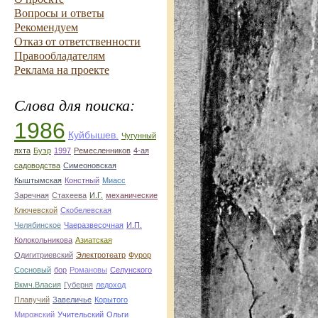
Вопросы и ответы
Рекомендуем
Отказ от ответственности
Правообладателям
Реклама на проекте
Слова для поиска:
1986
Куйбышев.
Чугунный
яхта
Буэр
1997
Ремесленников
4-ая
садоводства
Симеоновская
Кыштымская
Констный
Миасс
Заречная
Стахеева
И.Г.
механические
Ключевской
Скобелевская
Челябинское
Чаеразвесочная
И.П.
Колокольникова
Азиатская
Одигитриевский
Электротеатр
Фурор
Сосновый
бор
Романовы
Селунского
Вкмч.Власия
Губерня
ледоход
Плавучий
Завеличье
Корытого
Мирожский
Учительский
Ольги