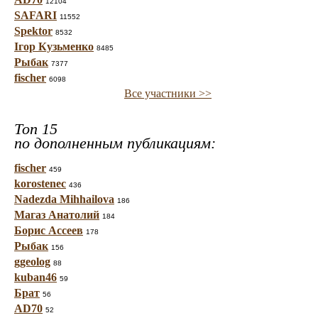
12104
SAFARI
11552
Spektor
8532
Ігор Кузьменко
8485
Рыбак
7377
fischer
6098
Все участники >>
Топ 15
по дополненным публикациям:
fischer
459
korostenec
436
Nadezda Mihhailova
186
Магаз Анатолий
184
Борис Ассеев
178
Рыбак
156
ggeolog
88
kuban46
59
Брат
56
AD70
52