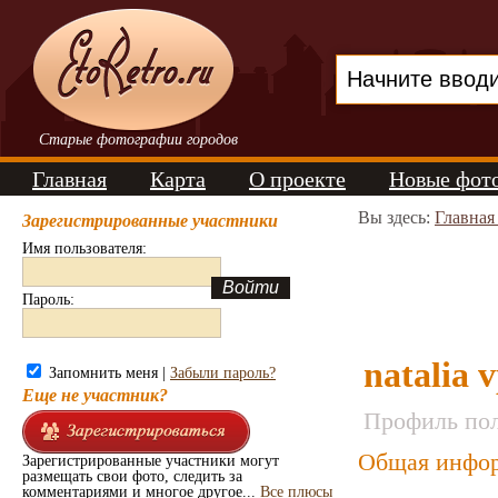
Старые фотографии городов
Главная
Карта
О проекте
Новые фот
Вы здесь:
Главная
Зарегистрированные участники
Имя пользователя:
Пароль:
natalia 
Запомнить меня |
Забыли пароль?
Еще не участник?
Профиль пол
Общая инфор
Зарегистрированные участники могут
размещать свои фото, следить за
комментариями и многое другое...
Все плюсы