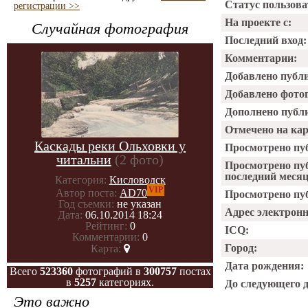
Статус пользова
регистрации >>
На проекте с:
Случайная фотография
Последний вход:
Комментарии:
Добавлено публ
Добавлено фото
Дополнено публ
Отмечено на ка
Каскады реки Ольховки у
Просмотрено пу
читальни
(2 фото)
Просмотрено пу
последний месяц
Категория:
Кисловодск
VIP
Автор поста:
AD70
Просмотрено пуб
Год съемки:
не указан
Адрес электрон
Дата:
06.10.2014 18:24
Рейтинг:
0
ICQ:
Комментарии:
0
Город:
Карта:
Дата рождения:
Всего
523360
фотографий в
300757
постах
в
5257
категориях.
До следующего 
Это важно