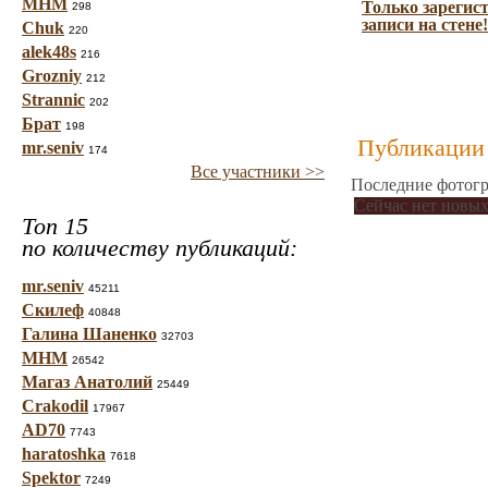
МНМ
Только зарегис
298
записи на стене!
Chuk
220
alek48s
216
Grozniy
212
Strannic
202
Брат
198
Публикации 
mr.seniv
174
Все участники >>
Последние фотогр
Сейчас нет новых
Топ 15
по количеству публикаций:
mr.seniv
45211
Скилеф
40848
Галина Шаненко
32703
МНМ
26542
Магаз Анатолий
25449
Crakodil
17967
AD70
7743
haratoshka
7618
Spektor
7249