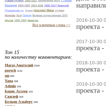
Старый
старый Луганск
1900-1912
оформление фото
направили
Кишинев
1900-1905
1914-1916
1900-1917 Уманский
проспект Мира
Пушкинская ул.
Чуюна
студент
Жеребак
Устя
Плятер
Великая отечественная 1970
2016-10-30 
Урусов
1890-1900
банкетка
проекта -
Все ключевые слова >>
2017-10-30 
проекта -
Топ 15
по количеству комментариев:
2018-10-30 
Магаз Анатолий
2040
проекта -
poroch
1132
sm
865
Yana
398
2019-10-30 
Admin
334
проекта -
Борис Ассеев
320
Скилеф
305
Белков Альберт
299