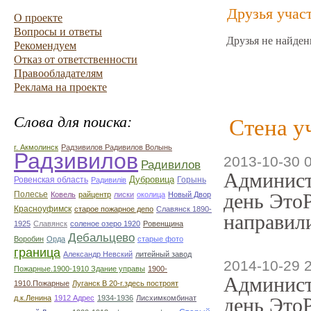
Друзья учас
О проекте
Вопросы и ответы
Друзья не найден
Рекомендуем
Отказ от ответственности
Правообладателям
Реклама на проекте
Слова для поиска:
Стена у
г. Акмолинск
Радзивилов Радивилов Волынь
Радзивилов
2013-10-30 
Радивилов
Админист
Дубровица
Ровенская область
Горынь
Радивилiв
Полесье
день ЭтоР
Ковель
райцентр
лиски
околица
Новый Двор
Красноуфимск
старое пожарное депо
Славянск 1890-
направили
1925
Славянск
соленое озеро 1920
Ровенщина
Дебальцево
Воробин
Орда
старые фото
граница
Александр Невский
литейный завод
2014-10-29 
Пожарные.1900-1910 Здание управы
1900-
Админист
1910.Пожарные
Луганск В 20-г.здесь построят
д.к.Ленина
1912 Адрес
1934-1936
Лисхимкомбинат
день ЭтоР