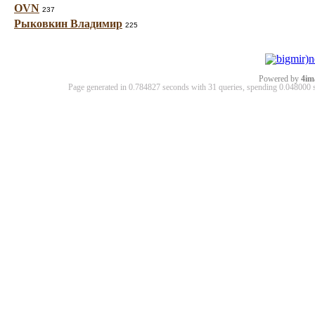
OVN
237
Рыковкин Владимир
225
Powered by
4im
Page generated in 0.784827 seconds with 31 queries, spending 0.04800