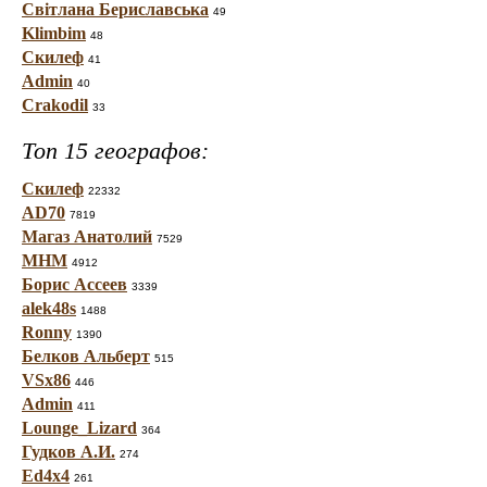
Світлана Бериславська
49
Klimbim
48
Скилеф
41
Admin
40
Crakodil
33
Топ 15 географов:
Скилеф
22332
AD70
7819
Магаз Анатолий
7529
МНМ
4912
Борис Ассеев
3339
alek48s
1488
Ronny
1390
Белков Альберт
515
VSx86
446
Admin
411
Lounge_Lizard
364
Гудков А.И.
274
Ed4x4
261