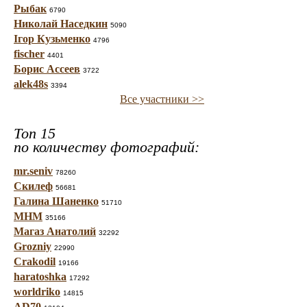
Рыбак
6790
Николай Наседкин
5090
Ігор Кузьменко
4796
fischer
4401
Борис Ассеев
3722
alek48s
3394
Все участники >>
Топ 15
по количеству фотографий:
mr.seniv
78260
Скилеф
56681
Галина Шаненко
51710
МНМ
35166
Магаз Анатолий
32292
Grozniy
22990
Crakodil
19166
haratoshka
17292
worldriko
14815
AD70