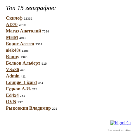
Топ 15 географов:
Скилеф
22332
AD70
7819
Магаз Анатолий
7529
МНМ
4912
Борис Ассеев
3339
alek48s
1488
Ronny
1390
Белков Альберт
515
VSx86
446
Admin
411
Lounge_Lizard
364
Гудков А.И.
274
Ed4x4
261
OVN
237
Рыковкин Владимир
225