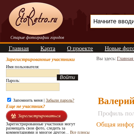
Старые фотографии городов
Главная
Карта
О проекте
Новые фот
Вы здесь:
Главная
Зарегистрированные участники
Имя пользователя:
Пароль:
Валерий
Запомнить меня |
Забыли пароль?
Еще не участник?
Профиль пол
Общая инфор
Зарегистрированные участники могут
размещать свои фото, следить за
комментариями и многое другое...
Все плюсы