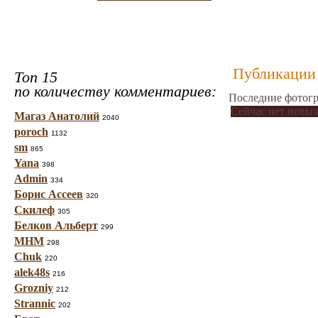
Публикации 
Топ 15
по количеству комментариев:
Последние фотогр
Сейчас нет новых
Магаз Анатолий
2040
poroch
1132
sm
865
Yana
398
Admin
334
Борис Ассеев
320
Скилеф
305
Белков Альберт
299
МНМ
298
Chuk
220
alek48s
216
Grozniy
212
Strannic
202