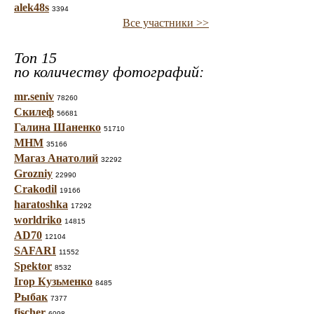
alek48s
3394
Все участники >>
Топ 15
по количеству фотографий:
mr.seniv
78260
Скилеф
56681
Галина Шаненко
51710
МНМ
35166
Магаз Анатолий
32292
Grozniy
22990
Crakodil
19166
haratoshka
17292
worldriko
14815
AD70
12104
SAFARI
11552
Spektor
8532
Ігор Кузьменко
8485
Рыбак
7377
fischer
6098