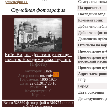
Статус пользова
регистрации >>
На проекте с:
Случайная фотография
Последний вход:
Комментарии:
Добавлено публ
Добавлено фото
Дополнено публ
Отмечено на ка
Просмотрено пу
Київ. Вид на Десятинну церкву і
Просмотрено пу
початок Володимирської вулиці.
последний месяц
(1 фото)
Просмотрено пуб
Категория:
Киев
Адрес электрон
VIP
Автор поста:
mr.seniv
Год съемки:
1900-1920
ICQ:
Дата:
22.03.2017 20:16
Город:
Рейтинг:
0
Комментарии:
0
Дата рождения:
Карта:
-
До следующего 
Всего
523360
фотографий в
300757
постах
в
5257
категориях.