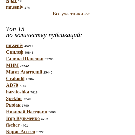
Брат
198
mr.seniv
174
Все участники >>
Топ 15
по количеству публикаций:
mr.seniv
45211
Скилеф
40848
Галина Шаненко
32703
МНМ
26542
Магаз Анатолий
25449
Crakodil
17967
AD70
7743
haratoshka
7618
Spektor
7249
Рыбак
6790
Николай Наседкин
5090
Ігор Кузьменко
4796
fischer
4401
Борис Ассеев
3722