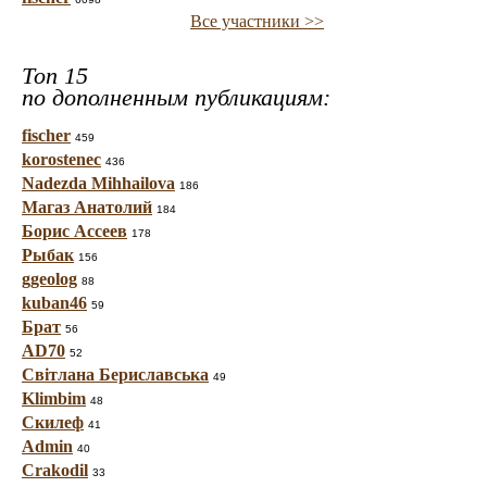
Все участники >>
Топ 15
по дополненным публикациям:
fischer
459
korostenec
436
Nadezda Mihhailova
186
Магаз Анатолий
184
Борис Ассеев
178
Рыбак
156
ggeolog
88
kuban46
59
Брат
56
AD70
52
Світлана Бериславська
49
Klimbim
48
Скилеф
41
Admin
40
Crakodil
33