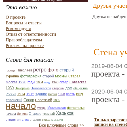
Друзья учас
Это важно
Друзья не найден
О проекте
Вопросы и ответы
Рекомендуем
Отказ от ответственности
Правообладателям
Реклама на проекте
Стена у
Слова для поиска:
2019-06-04 
ретро
фото
старый
Николаев
города
проекта -
фотография
Украина
Старая
старой
Москвы
Москва
1920
годы
сквер
1934
году
1940
Советская
1950
дом
Панорама
Николаевской
стороны
общества
2020-06-04 
вид
1914
1915
здание
Россия
биржи
1928
часть
проекта -
Собор
Успенский
Советский
1885
начало
улицы
Московская
фотоателье
Харьков
Старые
начала
Ленина
трамвай
Только зарегис
столетия
улиц
старого
склад
магазин
записи на стене!
Все ключевые слова >>