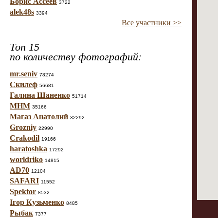
Борис Ассеев
3722
alek48s
3394
Все участники >>
Топ 15
по количеству фотографий:
mr.seniv
78274
Скилеф
56681
Галина Шаненко
51714
МНМ
35166
Магаз Анатолий
32292
Grozniy
22990
Crakodil
19166
haratoshka
17292
worldriko
14815
AD70
12104
SAFARI
11552
Spektor
8532
Ігор Кузьменко
8485
Рыбак
7377