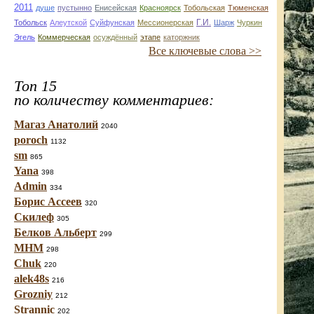
2011
душе
пустынно
Енисейская
Красноярск
Тобольская
Тюменская
Г.И.
Тобольск
Алеутской
Суйфунская
Мессионерская
Шарж
Чуркин
Эгель
Коммерческая
осуждённый
этапе
каторжник
Все ключевые слова >>
Топ 15
по количеству комментариев:
Магаз Анатолий
2040
poroch
1132
sm
865
Yana
398
Admin
334
Борис Ассеев
320
Скилеф
305
Белков Альберт
299
МНМ
298
Chuk
220
alek48s
216
Grozniy
212
Strannic
202