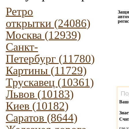
Ретро
Защи
авто
открытки (24086)
реги
Москва (12939)
Санкт-
Петербург (11780)
Картины (11729)
Трускавец (10361)
Львов (10183)
По
Ваш
Киев (10182)
Знае
Саратов (8644)
Счит
где 