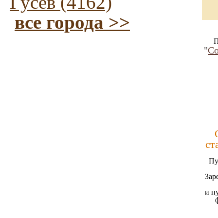
Гусев (4162)
все города >>
П
"
Со
ст
Пу
Зар
и п