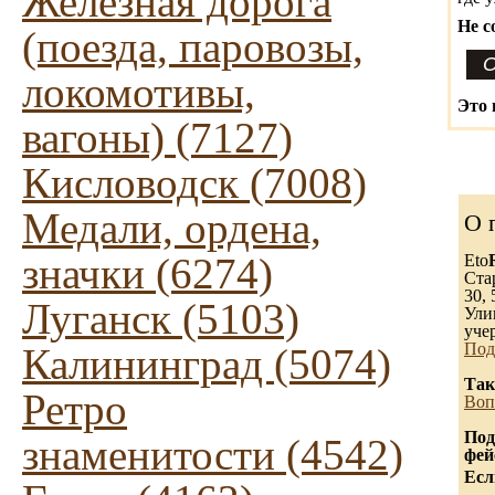
Железная дорога
Не с
(поезда, паровозы,
локомотивы,
Это 
вагоны) (7127)
Кисловодск (7008)
Медали, ордена,
О 
значки (6274)
Eto
Ста
30, 
Луганск (5103)
Ули
уче
Под
Калининград (5074)
Так
Ретро
Воп
Под
знаменитости (4542)
фей
Есл