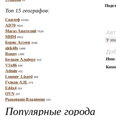
33
Подел
Топ 15 географов:
Скилеф
22332
AD70
7819
Магаз Анатолий
Авт
7529
МНМ
4912
У это
Борис Ассеев
3339
alek48s
1488
Доб
Ronny
1390
Имя:
Белков Альберт
515
VSx86
446
Комм
Admin
411
Lounge_Lizard
364
Гудков А.И.
274
Ed4x4
261
OVN
237
Рыковкин Владимир
225
Популярные города