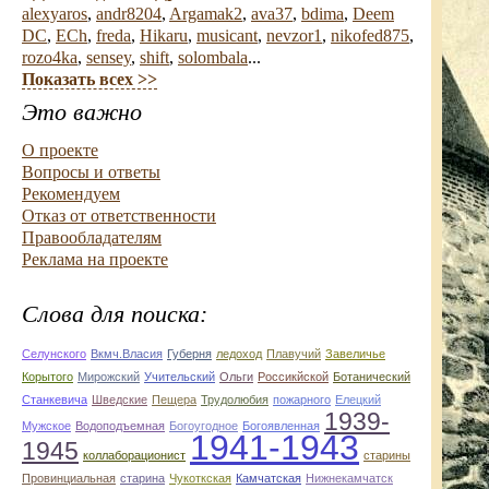
alexyaros
,
andr8204
,
Argamak2
,
ava37
,
bdima
,
Deem
DC
,
ECh
,
freda
,
Hikaru
,
musicant
,
nevzor1
,
nikofed875
,
rozo4ka
,
sensey
,
shift
,
solombala
...
Показать всех >>
Это важно
О проекте
Вопросы и ответы
Рекомендуем
Отказ от ответственности
Правообладателям
Реклама на проекте
Слова для поиска:
Селунского
Вкмч.Власия
Губерня
ледоход
Плавучий
Завеличье
Корытого
Мирожский
Учительский
Ольги
Россикйской
Ботанический
Станкевича
Шведские
Пещера
Трудолюбия
пожарного
Елецкий
1939-
Мужское
Водоподъемная
Богоугодное
Богоявленная
1941-1943
1945
коллаборационист
старины
Провинциальная
старина
Чукоткская
Камчатская
Нижнекамчатск