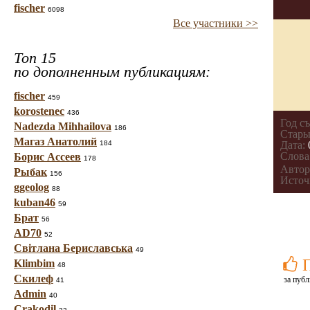
fischer
6098
Все участники >>
Топ 15
по дополненным публикациям:
fischer
459
korostenec
436
Год с
Nadezda Mihhailova
186
Стары
Магаз Анатолий
184
Дата:
Слова
Борис Ассеев
178
Автор
Рыбак
156
Источ
ggeolog
88
kuban46
59
Брат
56
AD70
52
Світлана Бериславська
49
Klimbim
48
Скилеф
за публ
41
Admin
40
Crakodil