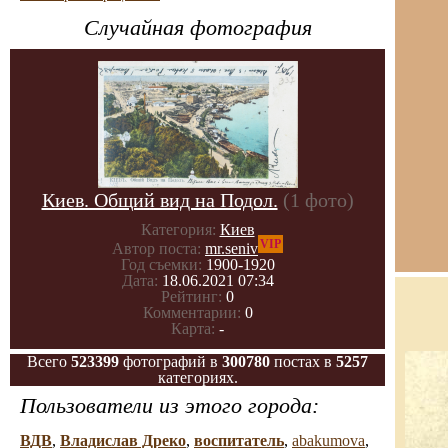
Случайная фотография
Киев. Общий вид на Подол.
(1 фото)
Категория:
Киев
VIP
Автор поста:
mr.seniv
Год съемки:
1900-1920
Дата:
18.06.2021 07:34
Рейтинг:
0
Комментарии:
0
Карта:
-
Всего
523399
фотографий в
300780
постах в
5257
категориях.
Пользователи из этого города:
ВДВ
,
Владислав Дреко
,
воспитатель
,
abakumova
,