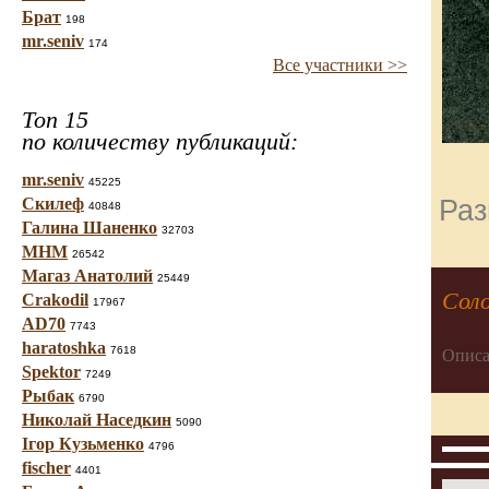
Брат
198
mr.seniv
174
Все участники >>
Топ 15
по количеству публикаций:
mr.seniv
45225
Раз
Скилеф
40848
Галина Шаненко
32703
МНМ
26542
Магаз Анатолий
25449
Сол
Crakodil
17967
AD70
7743
haratoshka
7618
Описа
Spektor
7249
Рыбак
6790
Николай Наседкин
5090
Ігор Кузьменко
4796
fischer
4401