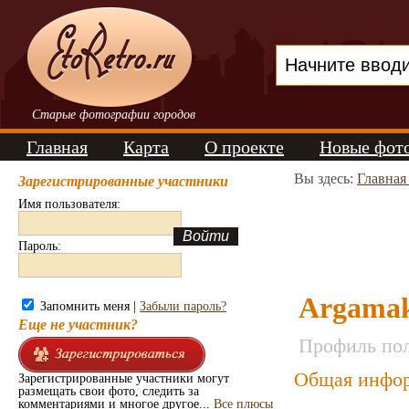
Старые фотографии городов
Главная
Карта
О проекте
Новые фот
Вы здесь:
Главная
Зарегистрированные участники
Имя пользователя:
Пароль:
Argama
Запомнить меня |
Забыли пароль?
Еще не участник?
Профиль пол
Общая инфор
Зарегистрированные участники могут
размещать свои фото, следить за
комментариями и многое другое...
Все плюсы