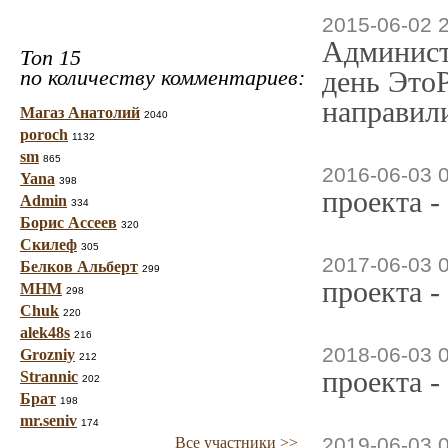
2015-06-02 
Админист
Топ 15
по количеству комментариев:
день ЭтоР
направили
Магаз Анатолий
2040
poroch
1132
sm
865
2016-06-03 
Yana
398
проекта -
Admin
334
Борис Ассеев
320
Скилеф
305
2017-06-03 
Белков Альберт
299
проекта -
МНМ
298
Chuk
220
alek48s
216
2018-06-03 
Grozniy
212
проекта -
Strannic
202
Брат
198
mr.seniv
174
2019-06-03 
Все участники >>