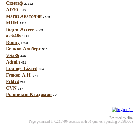
Скилеф
22332
AD70
7819
Магаз Анатолий
7529
МНМ
4912
Борис Ассеев
3339
alek48s
1488
Ronny
1390
Белков Альберт
515
VSx86
446
Admin
411
Lounge_Lizard
364
Гудков А.И.
274
Ed4x4
261
OVN
237
Рыковкин Владимир
225
Powered by
4im
Page generated in 0.215790 seconds with 31 queries, spending 0.09600