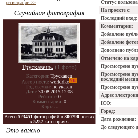
Статус пользова
регистрации >>
На проекте с:
Случайная фотография
Последний вход:
Комментарии:
Добавлено публ
Добавлено фото
Дополнено публ
Отмечено на ка
Трускавець.
(1 фото)
Просмотрено пу
Просмотрено пу
Категория:
Трускавец
последний месяц
VIP
Автор поста:
worldriko
Год съемки:
не указан
Просмотрено пуб
Дата:
30.08.2015 12:08
Адрес электрон
Рейтинг:
0
Комментарии:
0
ICQ:
Карта:
-
Город:
Всего
523451
фотографий в
300790
постах
Дата рождения:
в
5257
категориях.
До следующего 
Это важно