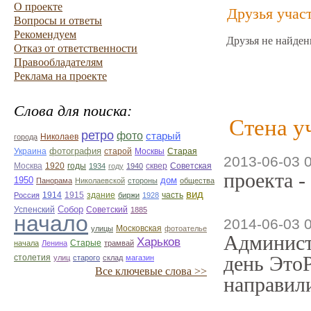
О проекте
Друзья учас
Вопросы и ответы
Рекомендуем
Друзья не найден
Отказ от ответственности
Правообладателям
Реклама на проекте
Слова для поиска:
Стена у
ретро
фото
старый
Николаев
города
фотография
Украина
Старая
старой
Москвы
2013-06-03 
Москва
1920
годы
сквер
1934
году
1940
Советская
проекта -
1950
дом
Панорама
Николаевской
стороны
общества
вид
1914
1915
здание
Россия
биржи
1928
часть
Собор
Успенский
Советский
1885
начало
2014-06-03 
улицы
Московская
фотоателье
Админист
Харьков
Старые
начала
Ленина
трамвай
день ЭтоР
столетия
улиц
старого
склад
магазин
Все ключевые слова >>
направили