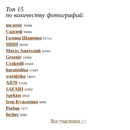
Топ 15
по количеству фотографий:
mr.seniv
78286
Скилеф
56681
Галина Шаненко
51714
МНМ
35166
Магаз Анатолий
32292
Grozniy
22990
Crakodil
19166
haratoshka
17292
worldriko
14815
AD70
12104
SAFARI
11552
Spektor
8532
Ігор Кузьменко
8485
Рыбак
7377
fischer
6098
Все участники >>