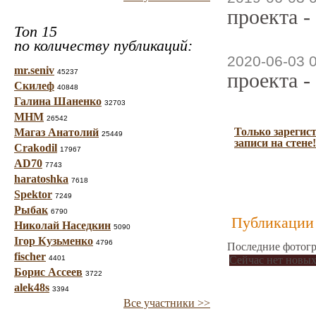
проекта -
Топ 15
по количеству публикаций:
2020-06-03 
mr.seniv
45237
проекта -
Скилеф
40848
Галина Шаненко
32703
МНМ
26542
Только зарегис
Магаз Анатолий
25449
записи на стене!
Crakodil
17967
AD70
7743
haratoshka
7618
Spektor
7249
Рыбак
6790
Публикации 
Николай Наседкин
5090
Ігор Кузьменко
4796
Последние фотогр
fischer
4401
Сейчас нет новых
Борис Ассеев
3722
alek48s
3394
Все участники >>