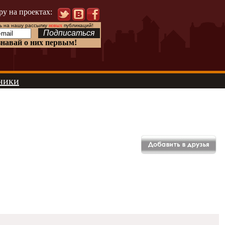
ру на проектах:
 на нашу рассылку
новых
публикаций!
знавай о них первым!
ники