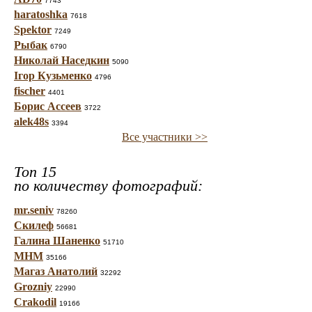
7743
haratoshka
7618
Spektor
7249
Рыбак
6790
Николай Наседкин
5090
Ігор Кузьменко
4796
fischer
4401
Борис Ассеев
3722
alek48s
3394
Все участники >>
Топ 15
по количеству фотографий:
mr.seniv
78260
Скилеф
56681
Галина Шаненко
51710
МНМ
35166
Магаз Анатолий
32292
Grozniy
22990
Crakodil
19166