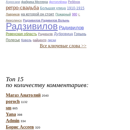
Аэросани
фабрика Меллера
фотоплёнка
Ребёнок
ретро-свадьба
Большая улица
1910-1915
на которой он стоит
Лавриков
Пожарный
980
г.
Акмолинск
Радзивилов Радивилов Волынь
Радзивилов
Радивилов
Дубровица
Ровенская область
Горынь
Радивилiв
Полесье
Ковель
райцентр
лиски
Все ключевые слова >>
Топ 15
по количеству комментариев:
Магаз Анатолий
2040
poroch
1132
sm
865
Yana
398
Admin
334
Борис Ассеев
320