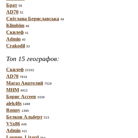
Брат
56
AD70
52
Світлана Бериславська
49
Klimbim
48
Скилеф
41
Admin
40
Crakodil
33
Топ 15 географов:
Скилеф
22332
AD70
7819
Магаз Анатолий
7529
МНМ
4912
Борис Ассеев
3339
alek48s
1488
Ronny
1390
Белков Альберт
515
VSx86
446
Admin
411
Lounge_Lizard
364