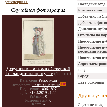
регистрации >>
Последний вход:
Случайная фотография
Комментарии:
Добавлено публ
Добавлено фото
Дополнено публ
Отмечено на ка
Просмотрено пу
Просмотрено пу
последний месяц
Просмотрено пуб
Адрес электрон
Девушки в костюмах Северной
ICQ:
Голландии на прогулке
(1 фото)
Город:
Категория:
Ретро мода
Дата рождения:
VIP
Автор поста:
Галина Шаненко
Год съемки:
1806-1807
Дата:
31.03.2019 21:55
Друзья учас
Рейтинг:
0
Комментарии:
0
Карта:
-
Друзья не найден