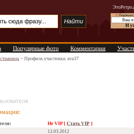
ЭтоРетро.
(!)
Подпишись
И у
о
Популярные фото
Комментарии
Участ
 страница
> Профиль участника: ava37
ьзователя
мация:
теля:
Не VIP [
Стать VIP
]
12.03.2012