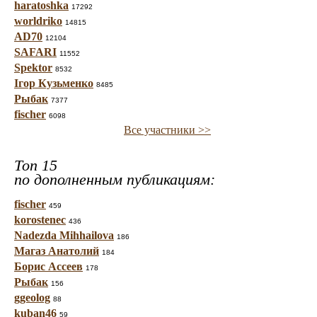
haratoshka
17292
worldriko
14815
AD70
12104
SAFARI
11552
Spektor
8532
Ігор Кузьменко
8485
Рыбак
7377
fischer
6098
Все участники >>
Топ 15
по дополненным публикациям:
fischer
459
korostenec
436
Nadezda Mihhailova
186
Магаз Анатолий
184
Борис Ассеев
178
Рыбак
156
ggeolog
88
kuban46
59