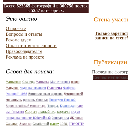
Всего
523365
фотографий в
300758
постах
в
5257
категориях.
Это важно
Стена участ
О проекте
Только зарегис
Вопросы и ответы
записи на стене!
Рекомендуем
Отказ от ответственности
Правообладателям
Реклама на проекте
Публикации 
Слова для поиска:
Последние фотогр
Сейчас нет новых
Магнитная
Станица
Магнитка
Магнитогорск
озеро
Марупес
лодочная станция
Главпочта
Фабрика
"Аврора". 1965
Богоявленская церковь
Дмитровский
монастырь
церковь Успенья
Прокудин-Горский.
Борисоглебский монастырь
Тверца.
Краснодар
парк
Сергач
старый вид сергача
им. Горького
вид из
города на поселок Юбилейный
йошкар-ола
ДК ленин
Савария
Зеленко
Сомбатхей
olacity
1920.
ГПУ.ОГПУ