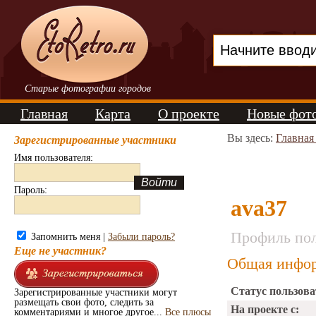
Старые фотографии городов
Главная
Карта
О проекте
Новые фот
Вы здесь:
Главная
Зарегистрированные участники
Имя пользователя:
Пароль:
ava37
Профиль пол
Запомнить меня |
Забыли пароль?
Еще не участник?
Общая инфор
Статус пользова
Зарегистрированные участники могут
размещать свои фото, следить за
На проекте с:
комментариями и многое другое...
Все плюсы