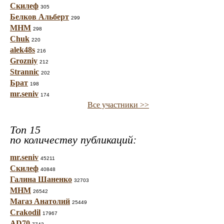
Скилеф
305
Белков Альберт
299
МНМ
298
Chuk
220
alek48s
216
Grozniy
212
Strannic
202
Брат
198
mr.seniv
174
Все участники >>
Топ 15
по количеству публикаций:
mr.seniv
45211
Скилеф
40848
Галина Шаненко
32703
МНМ
26542
Магаз Анатолий
25449
Crakodil
17967
AD70