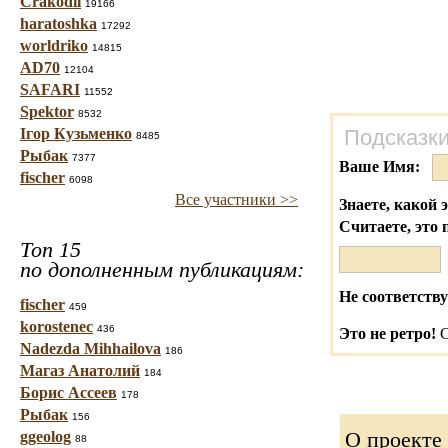
Crakodil
19166
haratoshka
17292
worldriko
14815
AD70
12104
SAFARI
11552
Spektor
8532
Ігор Кузьменко
Подсказки
8485
Рыбак
7377
Ваше Имя:
fischer
6098
Все участники >>
Знаете, какой 
Считаете, это 
Топ 15
по дополненным публикациям:
Не соответству
fischer
459
korostenec
436
Это не ретро!
С
Nadezda Mihhailova
186
Магаз Анатолий
184
Борис Ассеев
178
Рыбак
156
О проекте
ggeolog
88