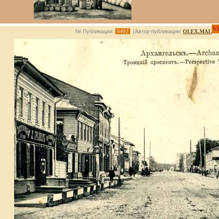
V
№ Публикации:
9492
(Автор публикации:
OLEX.MAL