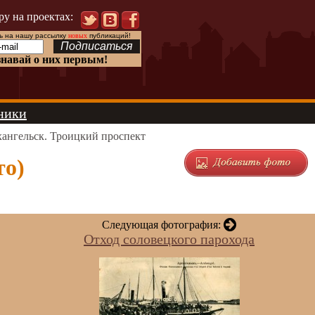
ру на проектах:
 на нашу рассылку
новых
публикаций!
знавай о них первым!
ники
ангельск. Троицкий проспект
то)
Следующая фотография:
Отход соловецкого парохода