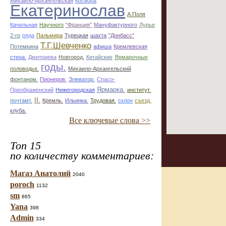
Михаило-Архангельская
Косиора
Екатеринослав
А.Поля
Качельная
Научного
"Франция"
Мануфактурного
Лурье
2-го
ряда
Пальмира
Турецкая
шахта
"Донбасс"
Т.Г.Шевченко
Потемкина
афиша
Кремлевская
стена.
Дмитриева
Новгород.
Китайские
Ярмарочные
годы.
половодье.
Михаило-Архангельский
фонтаном.
Пионеров.
Элеватор.
Спасо-
Ярмарка.
Преображенский
Нижегородская
институт.
II.
почтамт.
Кремль.
Ильинка.
Трудовая.
склон
съезд.
клуба.
Все ключевые слова >>
Топ 15
по количеству комментариев:
Магаз Анатолий
2040
poroch
1132
sm
865
Yana
398
Admin
334