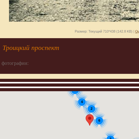
Размер: Текущий 710*438 (142.8 KB) |
Ор
. Троицкий проспект
 фотографии:
2
4
2
6