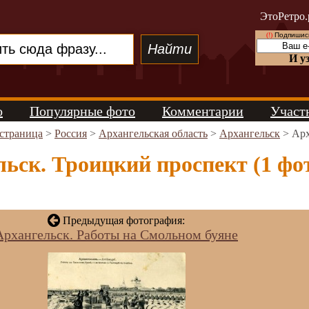
ЭтоРетро.
(!)
Подпишись
И у
о
Популярные фото
Комментарии
Участ
 страница
>
Россия
>
Архангельская область
>
Архангельск
> Арх
ьск. Троицкий проспект (1 фо
Предыдущая фотография:
Архангельск. Работы на Смольном буяне