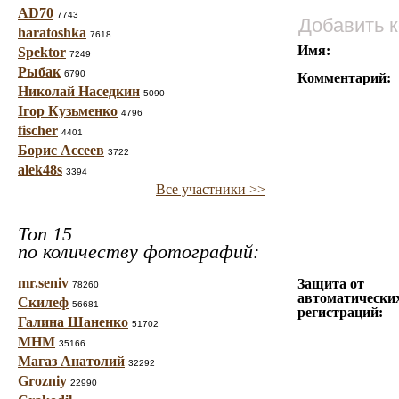
AD70
7743
Добавить 
haratoshka
7618
Имя:
Spektor
7249
Рыбак
6790
Комментарий:
Николай Наседкин
5090
Ігор Кузьменко
4796
fischer
4401
Борис Ассеев
3722
alek48s
3394
Все участники >>
Топ 15
по количеству фотографий:
mr.seniv
Защита от
78260
автоматически
Скилеф
56681
регистраций:
Галина Шаненко
51702
МНМ
35166
Магаз Анатолий
32292
Grozniy
22990