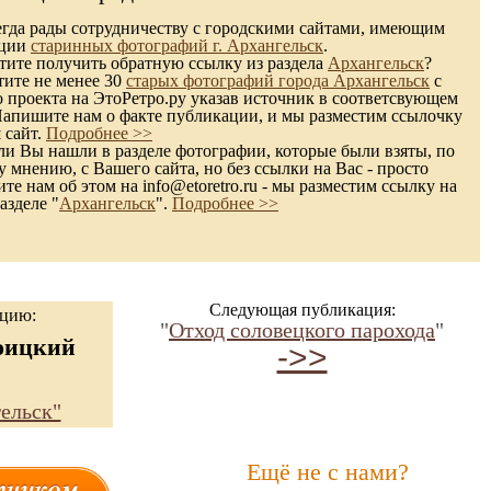
гда рады сотрудничеству с городскими сайтами, имеющим
кции
старинных фотографий г. Архангельск
.
ите получить обратную ссылку из раздела
Архангельск
?
тите не менее 30
старых фотографий города Архангельск
с
 проекта на ЭтоРетро.ру указав источник в соответсвующем
Напишите нам о факте публикации, и мы разместим ссылочку
 сайт.
Подробнее >>
и Вы нашли в разделе фотографии, которые были взяты, по
 мнению, с Вашего сайта, но без ссылки на Вас - просто
те нам об этом на info@etoretro.ru - мы разместим ссылку на
азделе "
Архангельск
".
Подробнее >>
Следующая публикация:
ацию:
"
Отход соловецкого парохода
"
оицкий
->>
ельск"
Ещё не с нами?