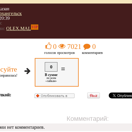
казан
рхангельск
20:39
:
VIP
ии:
OLEX.MAL
0
7021
0
голосов
просмотров
комментариев
0
=
суйте
В сумме
онравилась!
по всем
«лайкам»
лкой:
Комментарий:
фии нет комментариев.