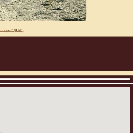
игинал * (0 KB)