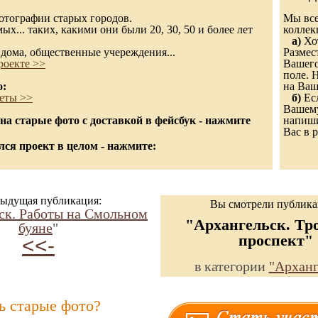
 фотографии старых городов.
Мы все
х... таких, какими они были 20, 30, 50 и более лет
колле
а)
Хот
дома, общественные учереждения...
Размес
роекте >>
Вашего
поле. 
о:
на Ваш
еты >>
б)
Есл
Вашему
а старые фото с доставкой в фейсбук - нажмите
напиши
Вас в р
ся проект в целом - нажмите:
ыдущая публикация:
Вы смотрели публик
ск. Работы на Смольном
"Архангельск. Тр
буяне
"
проспект"
<<-
в категории
"Арханг
ь старые фото?