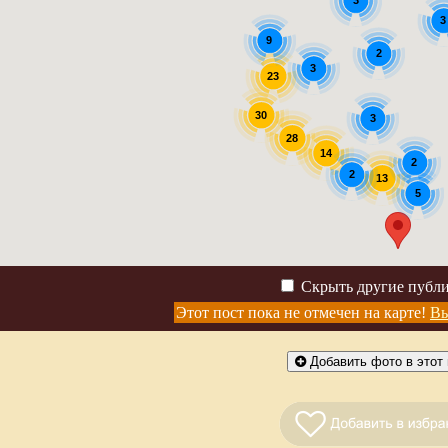
3
3
9
2
3
23
30
3
28
14
2
2
13
5
Скрыть другие публ
Этот пост пока не отмечен на карте!
Вы
Добавить фото в этот 