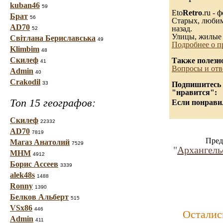
kuban46
59
Eto
Retro
.ru -
Брат
56
Старых, любимы
AD70
назад.
52
Улицы, жилые 
Світлана Бериславська
49
Подробнее о п
Klimbim
48
Скилеф
Также полезн
41
Вопросы и отв
Admin
40
Crakodil
33
Подпишитесь н
"нравится":
Топ 15 географов:
Если понравил
Скилеф
22332
AD70
7819
Пред
Магаз Анатолий
7529
"
Архангель
МНМ
4912
Борис Ассеев
3339
alek48s
1488
Ronny
1390
Белков Альберт
515
VSx86
446
Осталис
Admin
411