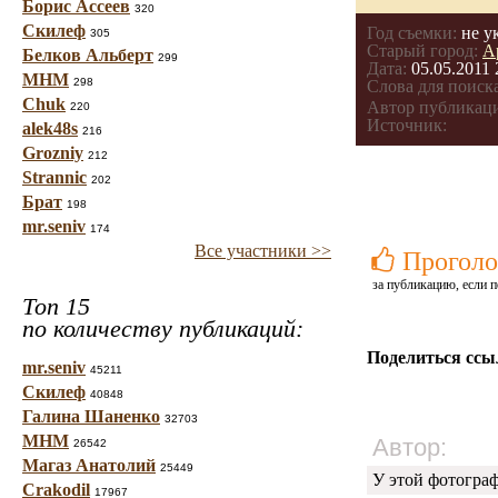
Борис Ассеев
320
Скилеф
Год съемки:
не у
305
Старый город:
А
Белков Альберт
299
Дата:
05.05.2011 
МНМ
298
Слова для поиска
Chuk
Автор публикац
220
Источник:
alek48s
216
Grozniy
212
Strannic
202
Брат
198
mr.seniv
174
Все участники >>
Проголо
за публикацию, если п
Топ 15
по количеству публикаций:
Поделиться ссы
mr.seniv
45211
Скилеф
40848
Галина Шаненко
32703
МНМ
Автор:
26542
Магаз Анатолий
25449
У этой фотогра
Crakodil
17967