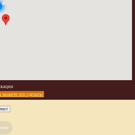
икации
 можете это сделать!
пост