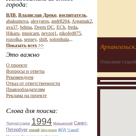
города:
ВДВ
,
Владислав Дреко
,
воспитатель
,
abakumova
,
alexyaros
,
andr8204
,
Argamak2
,
ava37
,
bdima
,
Deem DC
,
ECh
,
freda
,
Hikaru
,
musicant
,
nevzor1
,
nikofed875
,
rozo4ka
,
sensey
,
shift
,
solombala
...
Архангельск
Показать всех >>
Это важно
Описание старой
О проекте
Вопросы и ответы
Рекомендуем
Отказ от ответственности
Правообладателям
Реклама на проекте
Слова для поиска:
1994
Санкт-
"Коруна"старое
Мокшанский
ж/д
Петербург
птичий
Шехтмана
"Савой"