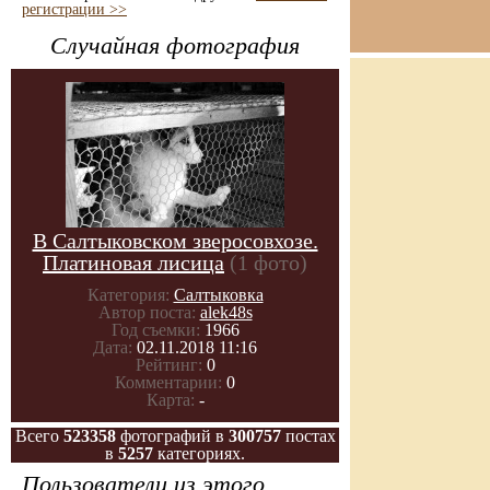
регистрации >>
Случайная фотография
В Салтыковском зверосовхозе.
Платиновая лисица
(1 фото)
Категория:
Салтыковка
Автор поста:
alek48s
Год съемки:
1966
Дата:
02.11.2018 11:16
Рейтинг:
0
Комментарии:
0
Карта:
-
Всего
523358
фотографий в
300757
постах
в
5257
категориях.
Пользователи из этого