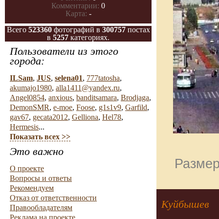
Комментарии:
0
Карта:
-
Всего
523360
фотографий в
300757
постах
в
5257
категориях.
Пользователи из этого
города:
ILSam
,
JUS
,
selena01
,
777tatosha
,
akumajo1980
,
alla1411@yandex.ru
,
Angel0854
,
anxious
,
banditsamara
,
Brodjaga
,
DemonSMR
,
e-moe
,
Foose
,
g1s1v9
,
Garfild
,
gav67
,
gecata2012
,
Gelliona
,
Hel78
,
Hermesis
...
Показать всех >>
Это важно
Размер
О проекте
Вопросы и ответы
Рекомендуем
Отказ от ответственности
Куйбышев
Правообладателям
Реклама на проекте