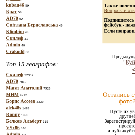
kuban46
Также полезн
59
Вопросы и отв
Брат
56
AD70
52
Подпишитесь 
Світлана Бериславська
фейсбук - на
49
Если понравил
Klimbim
48
Скилеф
41
Admin
40
Crakodil
33
Предыдуща
"
Ку
Топ 15 географов:
Скилеф
22332
AD70
7819
Магаз Анатолий
7529
Остались 
МНМ
4912
фото
Борис Ассеев
3339
alek48s
1488
Пусть их ув
Ronny
1390
другие!
Белков Альберт
Зарегистрируй
515
проект
VSx86
446
и публикуйт
Admin
411