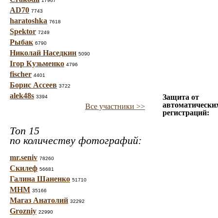
17967
AD70
7743
haratoshka
7618
Spektor
7249
Рыбак
6790
Николай Наседкин
5090
Ігор Кузьменко
4796
fischer
4401
Борис Ассеев
3722
alek48s
Защита от
3394
автоматически
Все участники >>
регистраций:
Топ 15
по количеству фотографий:
mr.seniv
78260
Скилеф
56681
Галина Шаненко
51710
МНМ
35166
Магаз Анатолий
32292
Grozniy
22990