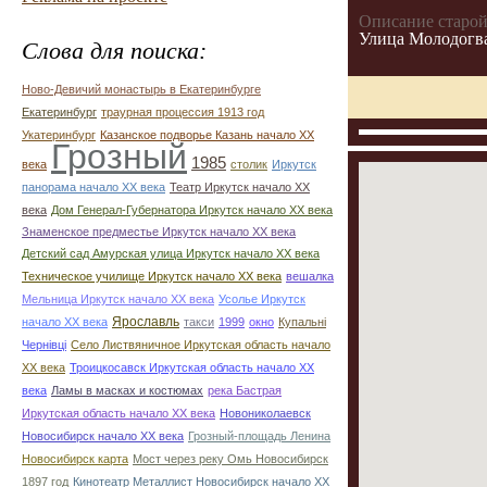
Описание старой
Улица Молодогв
Слова для поиска:
Ново-Девичий монастырь в Екатеринбурге
Екатеринбург
траурная процессия 1913 год
Укатеринбург
Казанское подворье Казань начало ХХ
Грозный
1985
века
столик
Иркутск
панорама начало ХХ века
Театр Иркутск начало ХХ
века
Дом Генерал-Губернатора Иркутск начало ХХ века
Знаменское предместье Иркутск начало ХХ века
Детский сад Амурская улица Иркутск начало ХХ века
Техническое училище Иркутск начало ХХ века
вешалка
Мельница Иркутск начало ХХ века
Усолье Иркутск
начало ХХ века
Ярославль
такси
1999
окно
Купальні
Чернівці
Село Листвяничное Иркутская область начало
ХХ века
Троицкосавск Иркутская область начало ХХ
века
Ламы в масках и костюмах
река Бастрая
Иркутская область начало ХХ века
Новониколаевск
Новосибирск начало ХХ века
Грозный-площадь Ленина
Новосибирск карта
Мост через реку Омь Новосибирск
1897 год
Кинотеатр Металлист Новосибирск начало ХХ