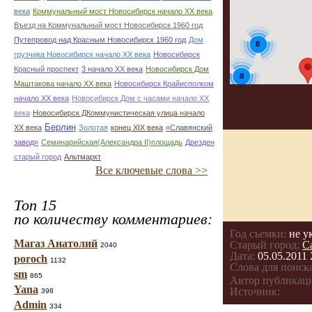
века
Коммунальный мост Новосибирск начало ХХ века
Въезд на Коммунальный мост Новосибирск 1960 год
Путепровод над Красным Новосибирск 1960 год
Дом
8
грузчика Новосибирск начало ХХ века
Новосибирск
Красный проспект
3 начало ХХ века
Новосибирск Дом
8
Маштакова начало ХХ века
Новосибирск Крайисполком
начало ХХ века
Новосибирск Дом с часами начало ХХ
века
Новосибирск ДКоммунистическая улица начало
Берлин
ХХ века
Золотая
конец ХІХ века
«Славянский
завод»
Семинарийская(Александра II)площадь
Дрезден
старый город
Альтмаркт
Все ключевые слова >>
Топ 15
по количеству комментариев:
Год съемки:
не у
Магаз Анатолий
Старый город:
С
2040
Дата:
05.05.2011 
poroch
1132
Слова для поиска
sm
865
Автор публикац
Yana
Источник:
398
Admin
334