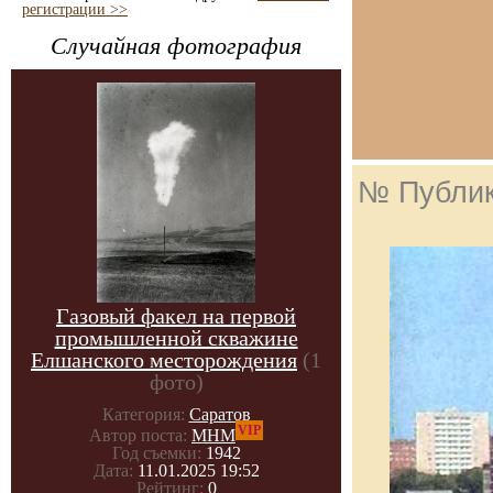
регистрации >>
Случайная фотография
№ Публи
Газовый факел на первой
промышленной скважине
Елшанского месторождения
(1
фото)
Категория:
Саратов
VIP
Автор поста:
МНМ
Год съемки:
1942
Дата:
11.01.2025 19:52
Рейтинг:
0