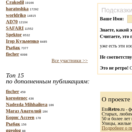
Crakodil
19166
haratoshka
Подсказки
17292
worldriko
14815
Ваше Имя:
AD70
12104
SAFARI
11552
Знаете, какой 
Spektor
8532
Считаете, это 
Ігор Кузьменко
8485
уже есть эти и
Рыбак
7377
fischer
6098
Не соответству
Все участники >>
Это не ретро!
С
Топ 15
по дополненным публикациям:
fischer
459
korostenec
О проекте
436
Nadezda Mihhailova
186
Eto
Retro
.ru -
Магаз Анатолий
184
Старых, любимы
Борис Ассеев
50 и более лет 
178
Улицы, жилые 
Рыбак
156
Подробнее о п
ggeolog
88