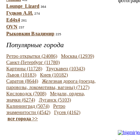
фотограф
Lounge_Lizard
364
Гудков А.И.
274
Ed4x4
261
OVN
237
Рыковкин Владимир
225
Популярные города
Ретро открытки (24086)
Москва (12939)
Санкт-Петербург (11780)
Картины (11728)
Трускавец (10343)
Львов (10183)
Киев (10182)
Саратов (8644)
Железная дорога (поезда,
паровозы, локомотивы, вагоны) (7127)
Кисловодск (7008)
Медали, ордена,
значки (6274)
Луганск (5103)
Калининград (5074)
Ретро
знаменитости (4542)
Гусев (4162)
все города >>