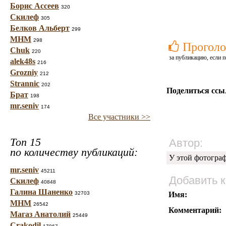
Борис Ассеев
320
Скилеф
305
Белков Альберт
299
МНМ
298
Проголо
Chuk
220
за публикацию, если п
alek48s
216
Grozniy
212
Strannic
202
Поделиться ссы
Брат
198
mr.seniv
174
Все участники >>
Топ 15
Автор:
по количеству публикаций:
У этой фотогра
mr.seniv
45211
Добавить 
Скилеф
40848
Галина Шаненко
32703
Имя:
МНМ
26542
Комментарий:
Магаз Анатолий
25449
Crakodil