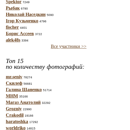
Spektor
7249
Рыбак
6790
Николай Наседкин
5090
Ігор Кузьменко
4796
fischer
4401
Борис Ассеев
3722
alek48s
3394
Все участники >>
Топ 15
по количеству фотографий:
mr.seniv
78274
Скилеф
56681
Галина Шаненко
51714
МНМ
35166
Магаз Анатолий
32292
Grozniy
22990
Crakodil
19166
haratoshka
17292
worldriko
14815