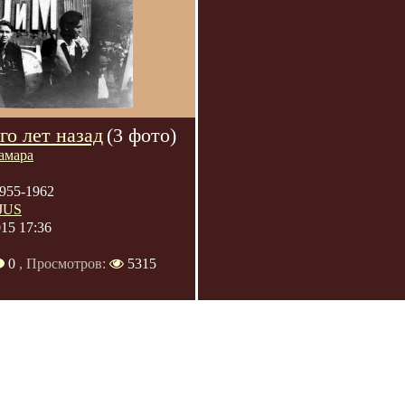
го лет назад
(3 фото)
амара
955-1962
JUS
015 17:36
0
, Просмотров:
5315