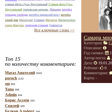
старые фото г.Гусь-Хрустальный
Старые фото Гусь-
Хрустальный
покровская церковь
Лёвшино
витебск
площадь свободы
витебск кировский мост
витебск
синий дом
Магнитная
Станица
Магнитка
Магнитогорск
озеро Марупес
лодочная станция
Главпочта
Все ключевые слова >>
Самара мно
Категория:
С
Описание:
Год съемки:
1
Топ 15
Автор поста:
по количеству комментариев:
Дата:
19.01.2
Рейтинг:
0
Магаз Анатолий
Комментарии:
2040
Карта: -
poroch
1132
sm
865
Yana
398
Admin
334
Борис Ассеев
320
Скилеф
305
Белков Альберт
299