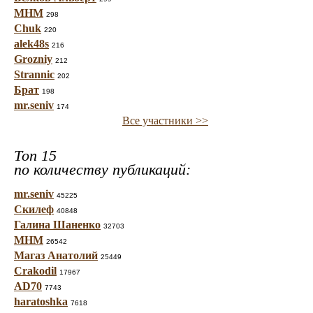
МНМ
298
Chuk
220
alek48s
216
Grozniy
212
Strannic
202
Брат
198
mr.seniv
174
Все участники >>
Топ 15
по количеству публикаций:
mr.seniv
45225
Скилеф
40848
Галина Шаненко
32703
МНМ
26542
Магаз Анатолий
25449
Crakodil
17967
AD70
7743
haratoshka
7618