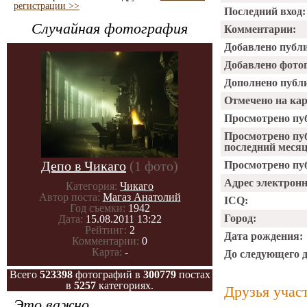
регистрации >>
Последний вход:
Случайная фотография
Комментарии:
Добавлено публ
Добавлено фото
Дополнено публ
Отмечено на ка
Просмотрено пу
Просмотрено пу
последний месяц
Депо в Чикаго
(1 фото)
Просмотрено пуб
Адрес электрон
Категория:
Чикаго
Автор поста:
Магаз Анатолий
ICQ:
Год съемки:
1942
Город:
Дата:
15.08.2011 13:22
Рейтинг:
2
Дата рождения:
Комментарии:
0
Карта:
-
До следующего 
Всего
523398
фотографий в
300779
постах
в
5257
категориях.
Друзья учас
Это важно