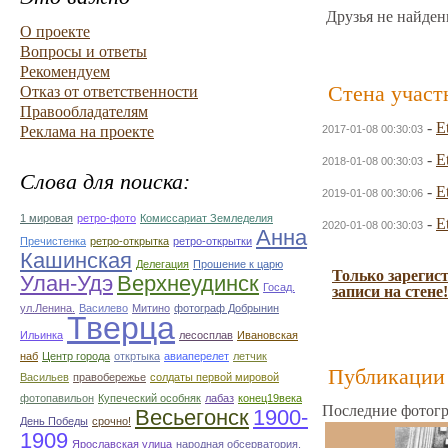
Друзья не найден
О проекте
Вопросы и ответы
Рекомендуем
Стена участ
Отказ от ответственности
Правообладателям
-
E
Реклама на проекте
2017-01-08 00:30:03
-
E
2018-01-08 00:30:03
Слова для поиска:
-
E
2019-01-08 00:30:06
1 мировая
ретро-фото
Комиссариат Земледелия
-
E
2020-01-08 00:30:03
Анна
Пречистенка
ретро-открытка
ретро-открытки
Кашинская
Делегация
Прошение к царю
Только зарегис
Улан-Удэ
Верхнеудинск
Госад.
записи на стене!
ул.Ленина.
Василево
Митино
фотограф Добрынин
Тверца
Ильинка
лесосплав
Ивановская
наб
Центр города
откртыка
авиаперелет
летчик
Публикации 
Васильев
правобережье
солдаты первой мировой
фотопавильон
Купеческий особняк
лабаз
конец19века
Последние фотогр
Весьегонск
1900-
День Победы
срочно!
1909
Ярославская улица
народная обсерватория.