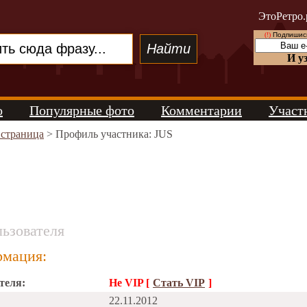
ЭтоРетро.
(!)
Подпишись
И у
о
Популярные фото
Комментарии
Участ
 страница
> Профиль участника: JUS
ьзователя
мация:
теля:
Не VIP [
Стать VIP
]
22.11.2012