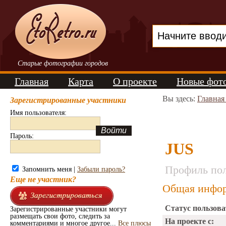
Старые фотографии городов
Главная
Карта
О проекте
Новые фот
Вы здесь:
Главная
Зарегистрированные участники
Имя пользователя:
Пароль:
JUS
Профиль пол
Запомнить меня |
Забыли пароль?
Еще не участник?
Общая инфор
Статус пользова
Зарегистрированные участники могут
размещать свои фото, следить за
На проекте с:
комментариями и многое другое...
Все плюсы