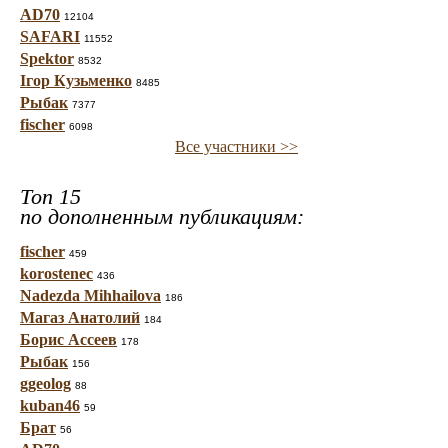
AD70
12104
SAFARI
11552
Spektor
8532
Ігор Кузьменко
8485
Рыбак
7377
fischer
6098
Все участники >>
Топ 15
по дополненным публикациям:
fischer
459
korostenec
436
Nadezda Mihhailova
186
Магаз Анатолий
184
Борис Ассеев
178
Рыбак
156
ggeolog
88
kuban46
59
Брат
56