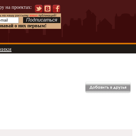
ру на проектах:
 на нашу рассылку
новых
публикаций!
знавай о них первым!
ники