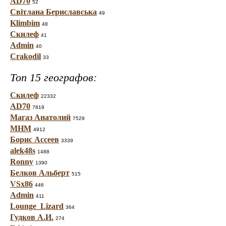
AD70
52
Світлана Бериславська
49
Klimbim
48
Скилеф
41
Admin
40
Crakodil
33
Топ 15 географов:
Скилеф
22332
AD70
7819
Магаз Анатолий
7529
МНМ
4912
Борис Ассеев
3339
alek48s
1488
Ronny
1390
Белков Альберт
515
VSx86
446
Admin
411
Lounge_Lizard
364
Гудков А.И.
274