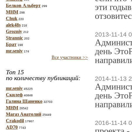
эти годыв
Белков Альберт
299
МНМ
298
отзовитес
Chuk
220
alek48s
216
Grozniy
212
2013-11-14 0
Strannic
202
Админист
Брат
198
день ЭтоР
mr.seniv
174
Все участники >>
направили
Топ 15
по количеству публикаций:
2014-11-13 2
Админист
mr.seniv
45225
день ЭтоР
Скилеф
40848
Галина Шаненко
направили
32703
МНМ
26542
Магаз Анатолий
25449
Crakodil
2016-11-14 0
17967
AD70
проекта -
7743