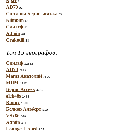
Брат
56
AD70
52
Світлана Бериславська
49
Klimbim
48
Скилеф
41
Admin
40
Crakodil
33
Топ 15 географов:
Скилеф
22332
AD70
7819
Магаз Анатолий
7529
МНМ
4912
Борис Ассеев
3339
alek48s
1488
Ronny
1390
Белков Альберт
515
VSx86
446
Admin
411
Lounge_Lizard
364