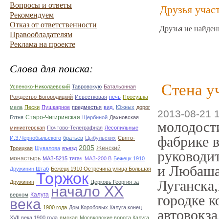
Вопросы и ответы
Друзья учас
Рекомендуем
Отказ от ответственности
Друзья не найден
Правообладателям
Реклама на проекте
Слова для поиска:
Стена у
Успенско-Николаевский
Тавровскую
Батальонная
Рождество-Богородицкий
Исвестковая
печь
Просушка
мела
Пески
Пушкарное
предместья
вид.
Южных
дорог
2013-08-21 
Старо-Чигиринская
Готня
Щербиной
Дахновская
молодост
министерская
Почтово-Телеграфная
Лесопильные
фабрике в
И.З.Чернобыльского
братьев
Цыбульских
Свято-
2005
Женский
Троицкая
Шувалова
въезд
руководи
монастырь
МАЗ-5215
тягач
МАЗ-200 В
Бежецк 1910
и Любаша 
Дружинин Штаб
Бежецк 1910 Остречина улица Большая
Торжок
Луганска
Дружинин
Церковь Георгия за
начало ХХ
Калуга
верхом
городке к
века
1900 года
Дом Коробовых Калуга конец
автовокза
ХVII века 1900 года
ямская
Мосвковские ворота Калуга