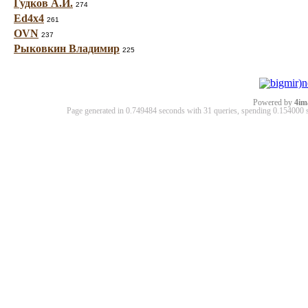
Гудков А.И.
274
Ed4x4
261
OVN
237
Рыковкин Владимир
225
Powered by
4im
Page generated in 0.749484 seconds with 31 queries, spending 0.15400