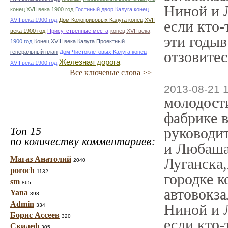
Ниной и 
конец ХVII века 1900 год
Гостиный двор Калуга конец
ХVII века 1900 год
Дом Кологривовых Калуга конец ХVII
если кто-
века 1900 год
Присутственные места
конец ХVII века
эти годыв
1900 год
Конец XVIII века Калуга Проектный
отзовитес
генеральный план
Дом Чистоклетовых Калуга конец
Железная дорога
ХVII века 1900 год
Все ключевые слова >>
2013-08-21 
молодост
фабрике в
Топ 15
руководи
по количеству комментариев:
и Любаша 
Магаз Анатолий
Луганска
2040
poroch
1132
городке к
sm
865
автовокза
Yana
398
Admin
Ниной и 
334
Борис Ассеев
320
если кто-
Скилеф
305