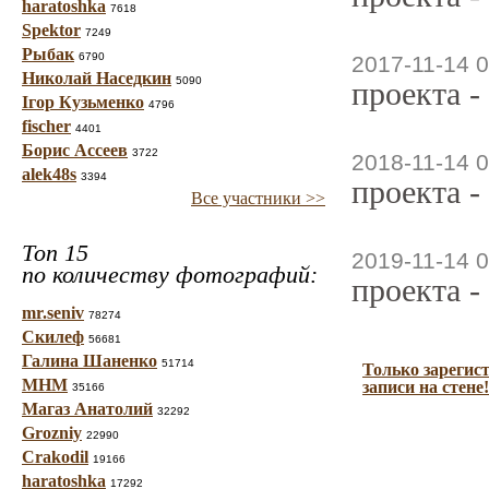
haratoshka
7618
Spektor
7249
Рыбак
6790
2017-11-14 0
Николай Наседкин
5090
проекта -
Ігор Кузьменко
4796
fischer
4401
Борис Ассеев
3722
2018-11-14 0
alek48s
3394
проекта -
Все участники >>
Топ 15
2019-11-14 0
по количеству фотографий:
проекта -
mr.seniv
78274
Скилеф
56681
Галина Шаненко
51714
Только зарегис
МНМ
записи на стене!
35166
Магаз Анатолий
32292
Grozniy
22990
Crakodil
19166
haratoshka
17292