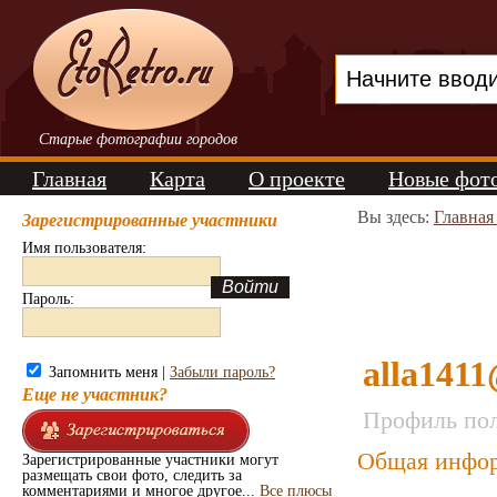
Старые фотографии городов
Главная
Карта
О проекте
Новые фот
Вы здесь:
Главная
Зарегистрированные участники
Имя пользователя:
Пароль:
alla141
Запомнить меня |
Забыли пароль?
Еще не участник?
Профиль пол
Общая инфор
Зарегистрированные участники могут
размещать свои фото, следить за
комментариями и многое другое...
Все плюсы