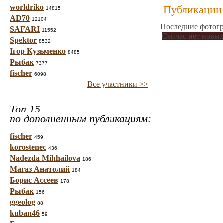
worldriko
Публикации 
14815
AD70
12104
Последние фотогр
SAFARI
11552
Сейчас нет новых
Spektor
8532
Ігор Кузьменко
8485
Рыбак
7377
fischer
6098
Все участники >>
Топ 15
по дополненным публикациям:
fischer
459
korostenec
436
Nadezda Mihhailova
186
Магаз Анатолий
184
Борис Ассеев
178
Рыбак
156
ggeolog
88
kuban46
59