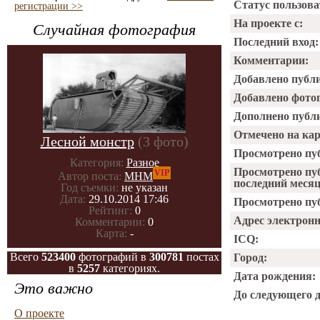
Статус пользова
регистрации >>
На проекте с:
Случайная фотография
Последний вход:
Комментарии:
Добавлено публ
Добавлено фото
Дополнено публ
Отмечено на ка
Лесной монстр
(3 фото)
Просмотрено пу
Категория:
Разное
Просмотрено пу
VIP
Автор поста:
МНМ
последний месяц
Год съемки:
не указан
Дата:
29.10.2014 17:46
Просмотрено пуб
Рейтинг:
0
Адрес электрон
Комментарии:
0
Карта:
-
ICQ:
Всего
523400
фотографий в
300781
постах
Город:
в
5257
категориях.
Дата рождения:
Это важно
До следующего 
О проекте