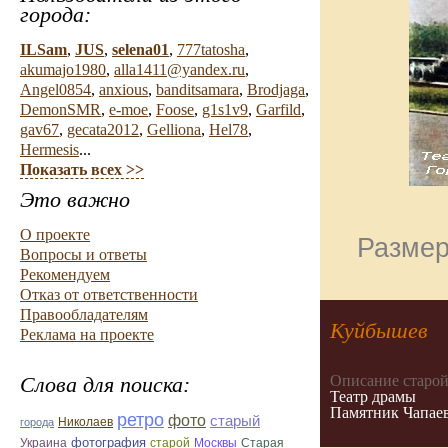
города:
ILSam
,
JUS
,
selena01
,
777tatosha
,
akumajo1980
,
alla1411@yandex.ru
,
Angel0854
,
anxious
,
banditsamara
,
Brodjaga
,
DemonSMR
,
e-moe
,
Foose
,
g1s1v9
,
Garfild
,
gav67
,
gecata2012
,
Gelliona
,
Hel78
,
Hermesis
...
Показать всех >>
Это важно
О проекте
Размер
Вопросы и ответы
Рекомендуем
Отказ от ответственности
Правообладателям
Куйбышев
Реклама на проекте
Описание старой
Слова для поиска:
Театр драмы
Памятник Чапае
ретро
фото
старый
Николаев
города
фотография
Украина
Старая
старой
Москвы