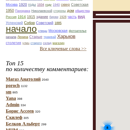
Москва
1920
годы
сквер
1934
году
1940
Советская
1950
дом
Панорама
Николаевской
стороны
общества
вид
1914
1915
здание
Россия
биржи
1928
часть
Собор
Успенский
Советский
1885
начало
улицы
Московская
фотоателье
Харьков
Старые
начала
Ленина
трамвай
столетия
улиц
старого
склад
магазин
Все ключевые слова >>
Топ 15
по количеству комментариев:
Магаз Анатолий
2040
poroch
1132
sm
865
Yana
398
Admin
334
Борис Ассеев
320
Скилеф
305
Белков Альберт
299
8