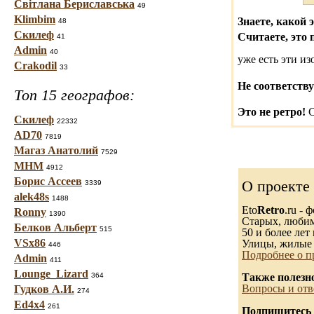
Світлана Бериславська
49
Klimbim
Знаете, какой 
48
Скилеф
Считаете, это 
41
Admin
40
уже есть эти и
Crakodil
33
Не соответству
Топ 15 географов:
Это не ретро!
С
Скилеф
22332
AD70
7819
Магаз Анатолий
7529
МНМ
4912
Борис Ассеев
О проекте
3339
alek48s
1488
Eto
Retro
.ru -
Ronny
1390
Старых, любимы
Белков Альберт
515
50 и более лет 
VSx86
Улицы, жилые 
446
Подробнее о п
Admin
411
Lounge_Lizard
364
Также полезн
Вопросы и отв
Гудков А.И.
274
Ed4x4
261
Подпишитесь 