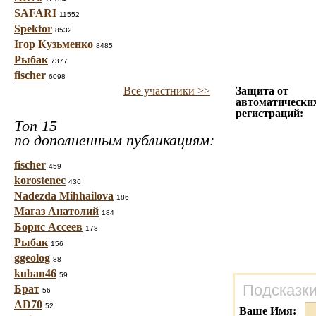
SAFARI
11552
Spektor
8532
Ігор Кузьменко
8485
Рыбак
7377
fischer
6098
Все участники >>
Защита от
автоматически
регистраций:
Топ 15
по дополненным публикациям:
fischer
459
korostenec
436
Nadezda Mihhailova
186
Магаз Анатолий
184
Борис Ассеев
178
Рыбак
156
ggeolog
88
kuban46
59
Подсказки
Брат
56
AD70
52
Ваше Имя: