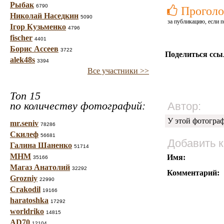
Рыбак
6790
Проголо
Николай Наседкин
5090
за публикацию, если п
Ігор Кузьменко
4796
fischer
4401
Борис Ассеев
3722
Поделиться ссы
alek48s
3394
Все участники >>
Топ 15
по количеству фотографий:
Автор:
У этой фотогра
mr.seniv
78286
Скилеф
56681
Добавить 
Галина Шаненко
51714
МНМ
Имя:
35166
Магаз Анатолий
32292
Комментарий:
Grozniy
22990
Crakodil
19166
haratoshka
17292
worldriko
14815
AD70
12104