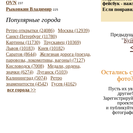
OVN
фейсбук - на
237
Рыковкин Владимир
Если понравил
225
Популярные города
Ретро открытки (24086)
Москва (12939)
Предыдуща
Санкт-Петербург (11780)
"
Ку
Картины (11730)
Трускавец (10369)
Львов (10183)
Киев (10182)
Саратов (8644)
Железная дорога (поезда,
паровозы, локомотивы, вагоны) (7127)
Кисловодск (7008)
Медали, ордена,
Остались 
значки (6274)
Луганск (5103)
фото
Калининград (5074)
Ретро
знаменитости (4542)
Гусев (4162)
Пусть их ув
все города >>
другие!
Зарегистрируй
проект
и публикуйт
фотограф