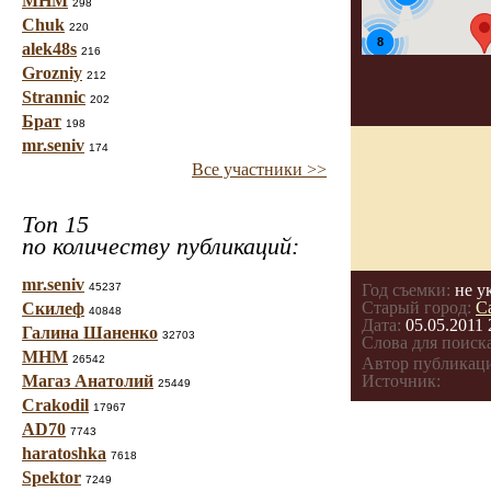
МНМ
298
Chuk
220
8
alek48s
216
Grozniy
212
Strannic
202
Брат
198
mr.seniv
174
Все участники >>
Топ 15
по количеству публикаций:
mr.seniv
45237
Год съемки:
не у
Старый город:
С
Скилеф
40848
Дата:
05.05.2011 
Галина Шаненко
32703
Слова для поиска
МНМ
26542
Автор публикац
Магаз Анатолий
Источник:
25449
Crakodil
17967
AD70
7743
haratoshka
7618
Spektor
7249