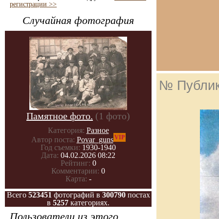
регистрации >>
Случайная фотография
№ Публи
Памятное фото.
(1 фото)
Категория:
Разное
VIP
Автор поста:
Povar_guns
Год съемки:
1930-1940
Дата:
04.02.2026 08:22
Рейтинг:
0
Комментарии:
0
Карта:
-
Всего
523451
фотографий в
300790
постах
в
5257
категориях.
Пользователи из этого