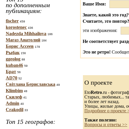
по дополненным
Ваше Имя:
публикациям:
Знаете, какой это год?
fischer
Считаете, это повтор
459
korostenec
436
эти изображения:
Nadezda Mihhailova
186
Магаз Анатолий
184
Не соответствует разд
Борис Ассеев
178
Это не ретро!
Сообщит
Рыбак
156
ggeolog
88
kuban46
59
Брат
56
AD70
52
О проекте
Світлана Бериславська
49
Klimbim
48
Eto
Retro
.ru - фотогра
Старых, любимых... та
Скилеф
41
и более лет назад.
Admin
40
Улицы, жилые дома, о
Crakodil
Подробнее о проекте 
33
Также полезно:
Топ 15 географов:
Вопросы и ответы >>