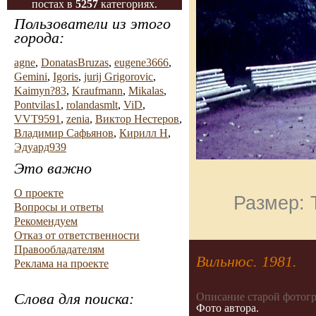
постах в
5257
категориях.
Пользователи из этого
города:
agne
,
DonatasBruzas
,
eugene3666
,
Gemini
,
Igoris
,
jurij Grigorovic
,
Kaimyn?83
,
Kraufmann
,
Mikalas
,
Pontvilas1
,
rolandasmlt
,
ViD
,
VVT9591
,
zenia
,
Виктор Нестеров
,
Владимир Сафьянов
,
Кирилл Н
,
Эдуард939
Это важно
О проекте
Размер: 
Вопросы и ответы
Рекомендуем
Отказ от ответственности
Правообладателям
Вильнюс. 1981.
Реклама на проекте
Слова для поиска:
Описание старой фотог
Фото автора.