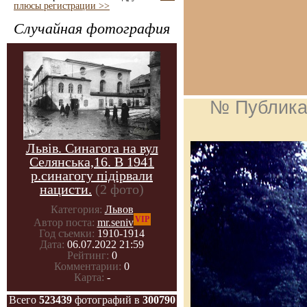
плюсы регистрации >>
Случайная фотография
№ Публика
Львів. Синагога на вул
Селянська,16. В 1941
р.синагогу підірвали
нацисти.
(2 фото)
Категория:
Львов
VIP
Автор поста:
mr.seniv
Год съемки:
1910-1914
Дата:
06.07.2022 21:59
Рейтинг:
0
Комментарии:
0
Карта:
-
Всего
523439
фотографий в
300790