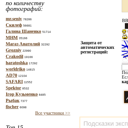
по количеству
фотографий:
mr.seniv
78286
BB
Скилеф
56681
Галина Шаненко
51714
МНМ
35166
Защита от
Магаз Анатолий
32292
автоматических
Grozniy
22990
регистраций:
Crakodil
19166
haratoshka
17292
worldriko
14815
По
AD70
12104
Ес
SAFARI
ка
11552
Spektor
8532
Ігор Кузьменко
8485
Рыбак
7377
fischer
6098
Все участники >>
Подсказки экс
Топ 15