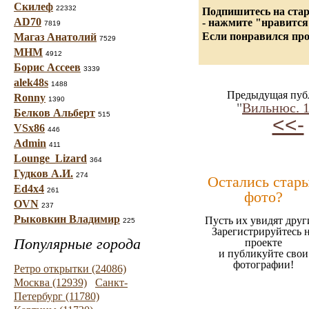
Скилеф
22332
Подпишитесь на стар
AD70
- нажмите "нравится
7819
Если понравился про
Магаз Анатолий
7529
МНМ
4912
Борис Ассеев
3339
alek48s
1488
Предыдущая пуб
Ronny
1390
"
Вильнюс. 1
Белков Альберт
515
<<-
VSx86
446
Admin
411
Lounge_Lizard
364
Гудков А.И.
274
Остались стар
Ed4x4
261
фото?
OVN
237
Рыковкин Владимир
Пусть их увидят друг
225
Зарегистрируйтесь 
Популярные города
проекте
и публикуйте свои
фотографии!
Ретро открытки (24086)
Москва (12939)
Санкт-
Петербург (11780)