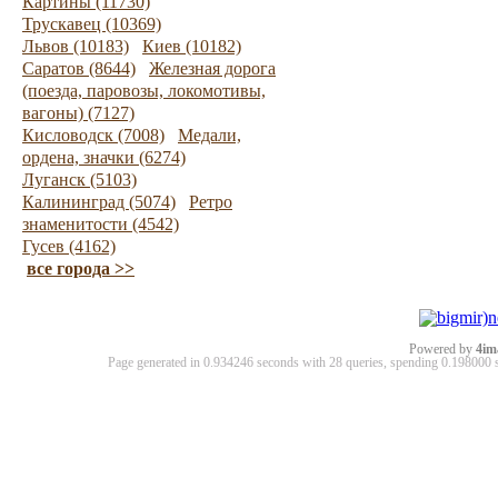
Картины (11730)
Трускавец (10369)
Львов (10183)
Киев (10182)
Саратов (8644)
Железная дорога
(поезда, паровозы, локомотивы,
вагоны) (7127)
Кисловодск (7008)
Медали,
ордена, значки (6274)
Луганск (5103)
Калининград (5074)
Ретро
знаменитости (4542)
Гусев (4162)
все города >>
Powered by
4im
Page generated in 0.934246 seconds with 28 queries, spending 0.19800