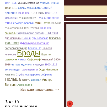
1934-1936
Лисхимкомбинат
старый Луганск
Старый
1900-1912
оформление фото
Кишинев
1900-1905
1914-1916
1900-1917
проспект
Уманский
Пушкинская ул.
Чуюна
Мира
студент Жеребак
Устя
Плятер
Великая
отечественная 1970
Урусов
1890-1900
банкетка
Владимирская область
1961-1963
Две женщины
Семья.
три человека
8 человек
1900-1916
Дубровицкое восстание
потребкооперация
Клевань-2
Николай
Броды
Кузнецов
Боратин
разведчик
чекист
Сафроноф
Уманский 1900-
1916
четыре мужчины
снаряды
1900-1915
велосипеды
транспаранты
Орда Наполеон
Клевань
Стубла
офицерское собрание
Польша
Австро-
власть
деревья
Венгрия
Александр ІІ
Все ключевые слова >>
Топ 15
по количеству