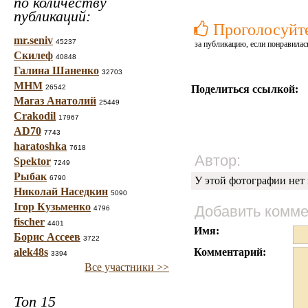
по количеству
публикаций:
Проголосуйт
mr.seniv
45237
за публикацию, если понравилас
Скилеф
40848
Галина Шаненко
32703
МНМ
26542
Поделиться ссылкой:
Магаз Анатолий
25449
Crakodil
17967
AD70
7743
haratoshka
7618
Автор:
Spektor
7249
Рыбак
6790
У этой фотографии нет
Николай Наседкин
5090
Ігор Кузьменко
Добавить комм
4796
fischer
4401
Имя:
Борис Ассеев
3722
alek48s
Комментарий:
3394
Все участники >>
Топ 15