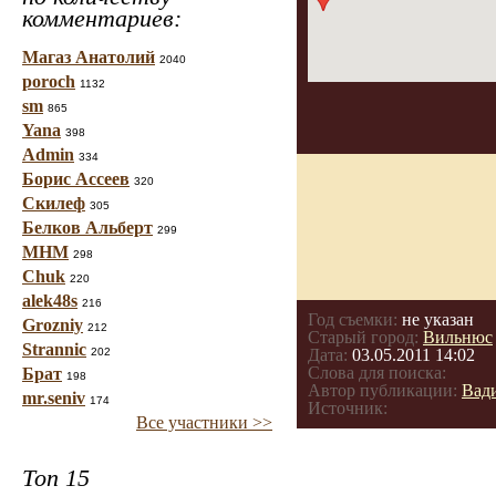
комментариев:
Магаз Анатолий
2040
poroch
1132
sm
865
Yana
398
Admin
334
Борис Ассеев
320
Скилеф
305
Белков Альберт
299
МНМ
298
Chuk
220
alek48s
216
Год съемки:
не указан
Grozniy
212
Старый город:
Вильнюс
Strannic
202
Дата:
03.05.2011 14:02
Слова для поиска:
Брат
198
Автор публикации:
Вад
mr.seniv
174
Источник:
Все участники >>
Топ 15