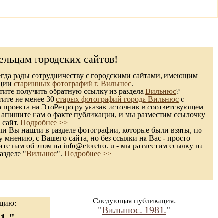
ельцам городских сайтов!
гда рады сотрудничеству с городскими сайтами, имеющим
кции
старинных фотографий г. Вильнюс
.
ите получить обратную ссылку из раздела
Вильнюс
?
тите не менее 30
старых фотографий города Вильнюс
с
 проекта на ЭтоРетро.ру указав источник в соответсвующем
Напишите нам о факте публикации, и мы разместим ссылочку
 сайт.
Подробнее >>
и Вы нашли в разделе фотографии, которые были взяты, по
 мнению, с Вашего сайта, но без ссылки на Вас - просто
те нам об этом на info@etoretro.ru - мы разместим ссылку на
азделе "
Вильнюс
".
Подробнее >>
Следующая публикация:
ацию:
"
Вильнюс. 1981.
"
1."