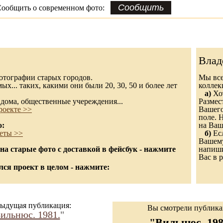
ообщить о современном фото:
Влад
 фотографии старых городов.
Мы все
х... таких, какими они были 20, 30, 50 и более лет
колле
а)
Хот
дома, общественные учереждения...
Размес
роекте >>
Вашего
поле. 
о:
на Ваш
еты >>
б)
Есл
Вашему
а старые фото с доставкой в фейсбук - нажмите
напиши
Вас в р
ся проект в целом - нажмите:
ыдущая публикация:
Вы смотрели публик
ильнюс. 1981.
"
"Вильнюс. 198