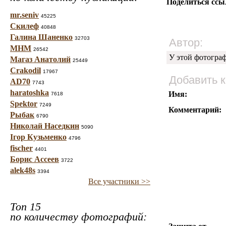
Поделиться ссы
mr.seniv
45225
Скилеф
40848
Галина Шаненко
32703
Автор:
МНМ
26542
У этой фотогра
Магаз Анатолий
25449
Crakodil
17967
Добавить 
AD70
7743
haratoshka
Имя:
7618
Spektor
7249
Комментарий:
Рыбак
6790
Николай Наседкин
5090
Ігор Кузьменко
4796
fischer
4401
Борис Ассеев
3722
alek48s
3394
Все участники >>
Топ 15
по количеству фотографий: