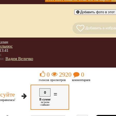
Добавить фото в этот 
казан
ильнюс
13:41
:
ии:
Вадим Величко
0
2920
0
голосов
просмотров
комментариев
0
=
суйте
В сумме
онравилась!
по всем
«лайкам»