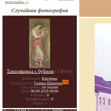
регистрации >>
Случайная фотография
Танцовщица с бубном
(1 фото)
Категория:
Картины
VIP
Автор поста:
Галина Шаненко
Год съемки:
не указан
Дата:
06.09.2019 09:06
Рейтинг:
0
Комментарии:
0
Карта:
-