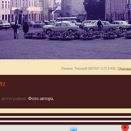
Размер: Текущий 900*557 (172.8 KB) |
Оригина
81.
 фотографии:
Фото автора.