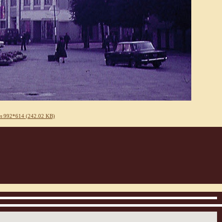
л 992*614 (242.02 KB)