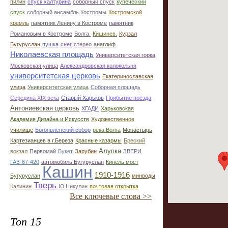
пилин
спуск халтурина
соборный спуск
купеческий
спуск
соборный ансамбль Костромы
Костромской
кремль
памятник Ленину в Костроме
памятник
Романовым в Костроме
Волга.
Кишинев.
Курзал
Бугуруслан
пушка
снег
стерео
анаглиф
Николаевская площадь
Университетская горка
Московская улица
Александровская колокольня
университетская церковь
Екатеринославская
улица
Университетская улица
Соборная площадь
Середина XIX века
Старый Харьков
Прибытие поезда
Антониевская церковь
ХГАДИ
Харьковская
Академия Дизайна и Искусств
Художественное
училище
Богоявленский собор
река Волга
Монастырь
Картезианцев в г.Береза
Красные казармы
Бреский
Алупка
вокзал
Первомай
Букет
Зарубин
ЗВЕРИ
ГАЗ-67-420
автомобиль Бугуруслан
Кинель мост
Кашин
1910-1916
Бугуруслан
минводы
Тверь
Калинин
Ю.Никулин
почтовая открытка
Все ключевые слова >>
Топ 15