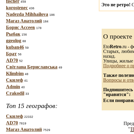
fischer
459
Это не ретро!
С
korostenec
436
Nadezda Mihhailova
186
Магаз Анатолий
184
Борис Ассеев
178
Рыбак
О проекте
156
ggeolog
88
Eto
Retro
.ru -
kuban46
59
Старых, любимы
Брат
56
назад.
AD70
Улицы, жилые 
52
Подробнее о п
Світлана Бериславська
49
Klimbim
48
Также полезн
Скилеф
Вопросы и отв
41
Admin
40
Подпишитесь н
Crakodil
"нравится":
33
Если понравил
Топ 15 географов:
Скилеф
22332
AD70
Пред
7819
"
В
Магаз Анатолий
7529