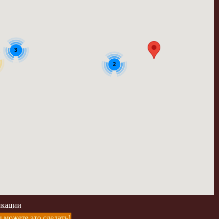
3
2
икации
 можете это сделать!