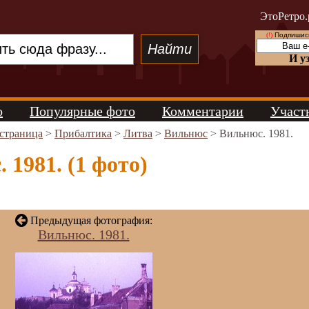
ЭтоРетро.
(!)
Подпишись
И у
о
Популярные фото
Комментарии
Участ
 страница
>
Прибалтика
>
Литва
>
Вильнюс
> Вильнюс. 1981.
 1981. (1 фото)
Предыдущая фотография:
Вильнюс. 1981.