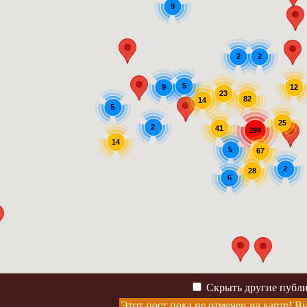
9
2
2
5
9
12
23
82
14
5
25
2
41
299
14
5
67
2
28
6
Скрыть другие публ
Этот пост пока не отмечен на карте!
Вы