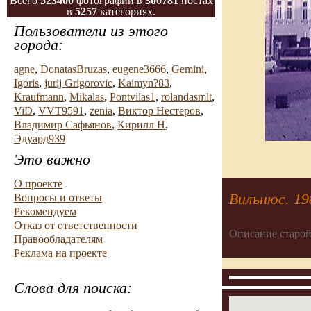
Всего
523400
фотографий в
300781
постах
в
5257
категориях.
Пользователи из этого
города:
agne
,
DonatasBruzas
,
eugene3666
,
Gemini
,
Igoris
,
jurij Grigorovic
,
Kaimyn?83
,
Kraufmann
,
Mikalas
,
Pontvilas1
,
rolandasmlt
,
ViD
,
VVT9591
,
zenia
,
Виктор Нестеров
,
Владимир Сафьянов
,
Кирилл Н
,
Эдуард939
Это важно
О проекте
Вильнюс. 19
Вопросы и ответы
Рекомендуем
Отказ от ответственности
Описание старой
Правообладателям
Реклама на проекте
Слова для поиска: