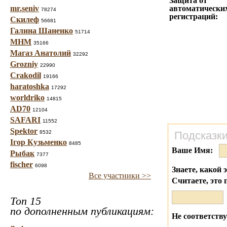
Защита от
mr.seniv
автоматически
78274
регистраций:
Скилеф
56681
Галина Шаненко
51714
МНМ
35166
Магаз Анатолий
32292
Grozniy
22990
Crakodil
19166
haratoshka
17292
worldriko
14815
AD70
12104
SAFARI
11552
Spektor
8532
Подсказки
Ігор Кузьменко
8485
Ваше Имя:
Рыбак
7377
fischer
6098
Знаете, какой 
Все участники >>
Считаете, это 
Топ 15
по дополненным публикациям:
Не соответству