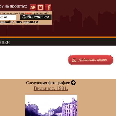
ру на проектах:
 на нашу рассылку
новых
публикаций!
знавай о них первым!
ники
Следующая фотография:
Вильнюс. 1981.