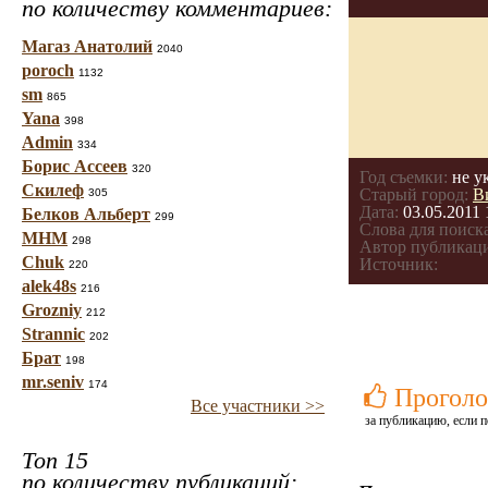
по количеству комментариев:
Магаз Анатолий
2040
poroch
1132
sm
865
Yana
398
Admin
334
Борис Ассеев
320
Год съемки:
не у
Скилеф
Старый город:
В
305
Дата:
03.05.2011 
Белков Альберт
299
Слова для поиска
МНМ
298
Автор публикац
Chuk
Источник:
220
alek48s
216
Grozniy
212
Strannic
202
Брат
198
mr.seniv
174
Проголо
Все участники >>
за публикацию, если п
Топ 15
по количеству публикаций: