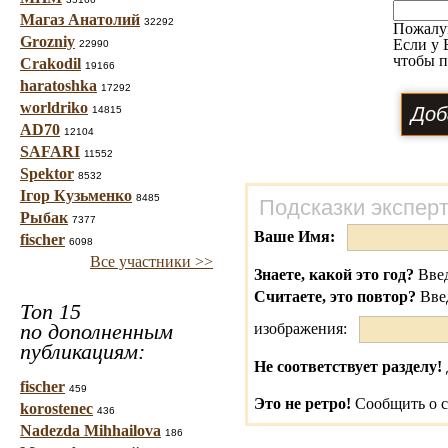
Магаз Анатолий
32292
Пожалу
Grozniy
Если у 
22990
чтобы п
Crakodil
19166
haratoshka
17292
worldriko
14815
AD70
12104
SAFARI
11552
Spektor
8532
Ігор Кузьменко
8485
Подсказки экспер
Рыбак
7377
Ваше Имя:
fischer
6098
Все участники >>
Знаете, какой это год?
Введ
Считаете, это повтор?
Вве
Топ 15
по дополненным
изображения:
публикациям:
Не соответствует разделу!
fischer
459
Это не ретро!
Сообщить о с
korostenec
436
Nadezda Mihhailova
186