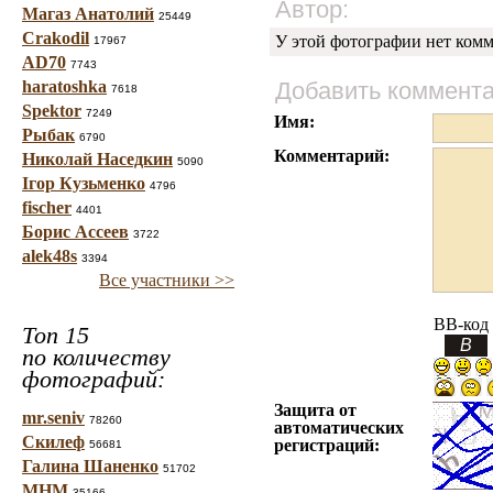
Автор:
Магаз Анатолий
25449
Crakodil
У этой фотографии нет комм
17967
AD70
7743
haratoshka
Добавить коммент
7618
Spektor
7249
Имя:
Рыбак
6790
Комментарий:
Николай Наседкин
5090
Ігор Кузьменко
4796
fischer
4401
Борис Ассеев
3722
alek48s
3394
Все участники >>
BB-код
Топ 15
по количеству
фотографий:
Защита от
mr.seniv
78260
автоматических
Скилеф
регистраций:
56681
Галина Шаненко
51702
МНМ
35166