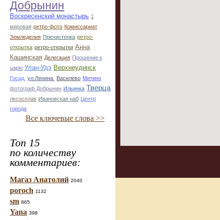
Добрынин
Воскресенский монастырь
1
мировая
ретро-фото
Комиссариат
Земледелия
Пречистенка
ретро-
Анна
открытка
ретро-открытки
Кашинская
Делегация
Прошение к
Улан-Удэ
Верхнеудинск
царю
Госад.
ул.Ленина.
Василево
Митино
Тверца
фотограф Добрынин
Ильинка
лесосплав
Ивановская наб
Центр
города
Все ключевые слова >>
Топ 15
по количеству
комментариев:
Магаз Анатолий
2040
poroch
1132
sm
865
Yana
398