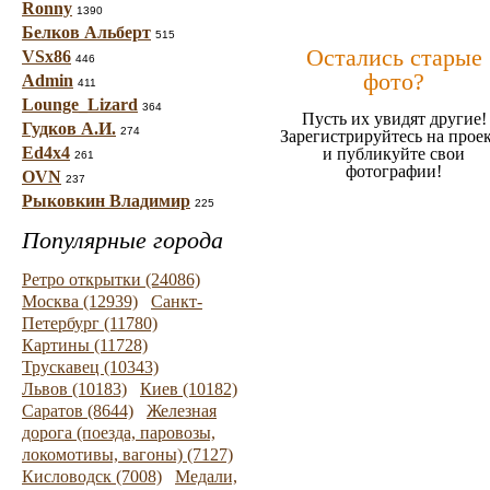
Ronny
1390
Белков Альберт
515
Остались старые
VSx86
446
фото?
Admin
411
Lounge_Lizard
364
Пусть их увидят другие!
Гудков А.И.
274
Зарегистрируйтесь на прое
Ed4x4
и публикуйте свои
261
фотографии!
OVN
237
Рыковкин Владимир
225
Популярные города
Ретро открытки (24086)
Москва (12939)
Санкт-
Петербург (11780)
Картины (11728)
Трускавец (10343)
Львов (10183)
Киев (10182)
Саратов (8644)
Железная
дорога (поезда, паровозы,
локомотивы, вагоны) (7127)
Кисловодск (7008)
Медали,