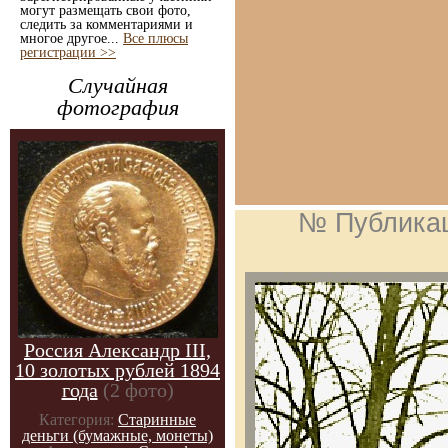
могут размещать свои фото,
следить за комментариями и
многое другое...
Все плюсы
регистрации >>
Случайная
фотография
№ Публика
Россия Александр III,
10 золотых рублей 1894
года
(2 фото)
Категория:
Старинные
деньги (бумажные, монеты)