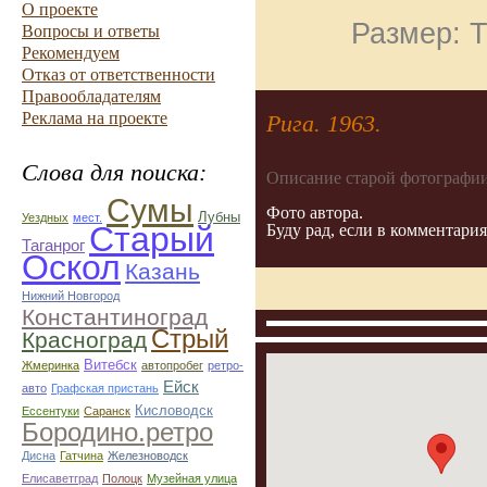
О проекте
Размер: Т
Вопросы и ответы
Рекомендуем
Отказ от ответственности
Правообладателям
Реклама на проекте
Рига. 1963.
Слова для поиска:
Описание старой фотографии
Сумы
Фото автора.
Лубны
Уездных
мест.
Старый
Буду рад, если в комментари
Таганрог
Оскол
Казань
Нижний Новгород
Константиноград
Стрый
Красноград
Витебск
Жмеринка
автопробег
ретро-
Ейск
авто
Графская пристань
Кисловодск
Ессентуки
Саранск
Бородино.ретро
Дисна
Гатчина
Железноводск
Елисаветград
Полоцк
Музейная улица