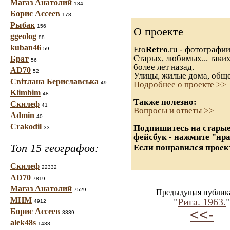
Магаз Анатолий
184
Борис Ассеев
178
Рыбак
156
О проекте
ggeolog
88
kuban46
Eto
Retro
.ru - фотографи
59
Старых, любимых... таких
Брат
56
более лет назад.
AD70
52
Улицы, жилые дома, обще
Світлана Бериславська
49
Подробнее о проекте >>
Klimbim
48
Также полезно:
Скилеф
41
Вопросы и ответы >>
Admin
40
Crakodil
Подпишитесь на старые
33
фейсбук - нажмите "нр
Топ 15 географов:
Если понравился проект
Скилеф
22332
AD70
7819
Магаз Анатолий
7529
Предыдущая публик
МНМ
"
Рига. 1963.
"
4912
<<-
Борис Ассеев
3339
alek48s
1488