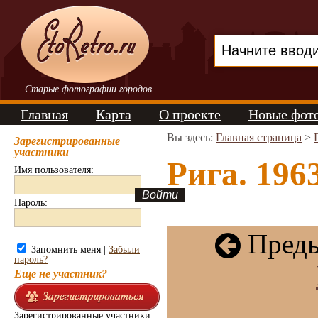
Старые фотографии городов
Главная
Карта
О проекте
Новые фот
Вы здесь:
Главная страница
>
Зарегистрированные
участники
Рига. 1963
Имя пользователя:
Пароль:
Преды
Запомнить меня |
Забыли
пароль?
Еще не участник?
Зарегистрированные участники