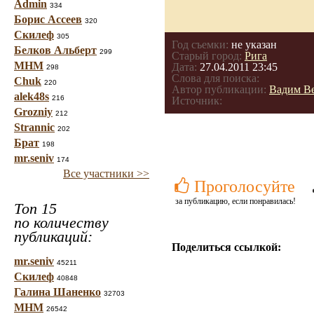
Admin
334
Борис Ассеев
320
Скилеф
305
Год съемки:
не указан
Белков Альберт
299
Старый город:
Рига
МНМ
Дата:
27.04.2011 23:45
298
Слова для поиска:
Chuk
220
Автор публикации:
Вадим В
alek48s
216
Источник:
Grozniy
212
Strannic
202
Брат
198
mr.seniv
174
Все участники >>
Проголосуйте
за публикацию, если понравилась!
Топ 15
по количеству
публикаций:
Поделиться ссылкой:
mr.seniv
45211
Скилеф
40848
Галина Шаненко
32703
МНМ
26542