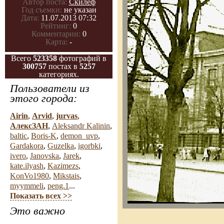
Автор поста:
Скилеф
Год съемки:
не указан
Дата:
11.07.2013 07:32
Рейтинг:
0
Комментарии:
0
Карта:
-
Всего
523358
фотографий в
300757
постах в
5257
категориях.
Пользователи из
этого города:
Airin
,
Arvid
,
jurvas
,
АлексЗАН
,
Aleksandr Kalinin
,
baltic
,
Boris-K
,
demon_uvp
,
Gardakora
,
Guzelka
,
igorbki
,
ivero
,
Janovska
,
Jarek
,
kate.ilyash
,
Kazimezs
,
KonVo1980
,
Mikstais
,
myymmeli
,
peng.1
...
Показать всех >>
Это важно