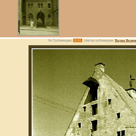
№ Публикации:
9195
(Автор публикации:
Вадим Велич