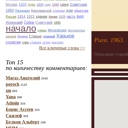
Москва
1920
годы
сквер
1934
году
1940
Советская
1950
дом
Панорама
Николаевской
стороны
общества
вид
1914
1915
здание
Россия
биржи
1928
часть
Собор
Успенский
Советский
1885
начало
улицы
Московская
фотоателье
Харьков
Старые
начала
Ленина
трамвай
Рига. 1963.
столетия
улиц
старого
склад
магазин
Все ключевые слова >>
Описание старой
Топ 15
по количеству комментариев:
Магаз Анатолий
2040
poroch
1132
sm
865
Yana
398
Admin
334
Борис Ассеев
320
Скилеф
305
Белков Альберт
299