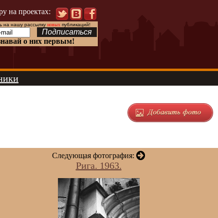
ру на проектах:
 на нашу рассылку
новых
публикаций!
знавай о них первым!
ники
Следующая фотография:
Рига. 1963.