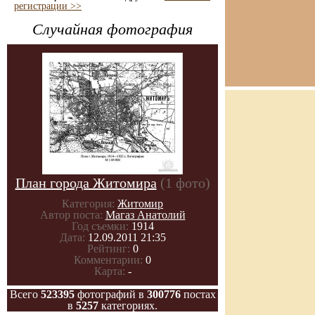
регистрации >>
Случайная фотография
План города Житомира
(1 фото)
Категория:
Житомир
Автор поста:
Магаз Анатолий
Год съемки:
1914
Дата:
12.09.2011 21:35
Рейтинг:
0
Комментарии:
0
Карта:
-
Всего
523395
фотографий в
300776
постах
в
5257
категориях.