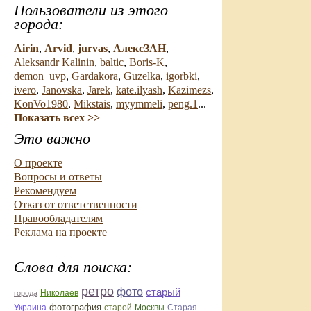
Пользователи из этого
города:
Airin
,
Arvid
,
jurvas
,
АлексЗАН
,
Aleksandr Kalinin
,
baltic
,
Boris-K
,
demon_uvp
,
Gardakora
,
Guzelka
,
igorbki
,
ivero
,
Janovska
,
Jarek
,
kate.ilyash
,
Kazimezs
,
KonVo1980
,
Mikstais
,
myymmeli
,
peng.1
...
Показать всех >>
Это важно
О проекте
Вопросы и ответы
Рекомендуем
Отказ от ответственности
Правообладателям
Реклама на проекте
Слова для поиска:
ретро
фото
старый
Николаев
города
фотография
Украина
Старая
старой
Москвы