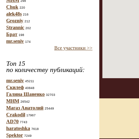
МНМ
298
Chuk
220
alek48s
216
Grozniy
212
Strannic
202
Брат
198
mr.seniv
174
Все участники >>
Топ 15
по количеству публикаций:
mr.seniv
45211
Скилеф
40848
Галина Шаненко
32703
МНМ
26542
Магаз Анатолий
25449
Crakodil
17967
AD70
7743
haratoshka
7618
Spektor
7249