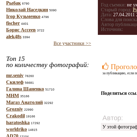
Рыбак
6790
Год съемки:
не у
Николай Наседкин
Старый город:
Р
5090
Дата:
27.04.2011 
Ігор Кузьменко
4796
Слова для поиска
fischer
Автор публикац
4401
Источник:
Борис Ассеев
3722
alek48s
3394
Все участники >>
Топ 15
по количеству фотографий:
Проголо
за публикацию, если п
mr.seniv
78260
Скилеф
56681
Галина Шаненко
51710
Поделиться ссы
МНМ
35166
Магаз Анатолий
32292
Grozniy
22990
Crakodil
Автор:
19166
haratoshka
17292
У этой фотогра
worldriko
14815
AD70
12104