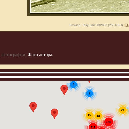
Размер: Текущий 580*803 (258.6 KB) |
Ор
 фотографии:
Фото автора.
4
2
21
15
18
156
111