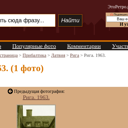
ЭтоРетро.
(!)
Подпишись
И у
о
Популярные фото
Комментарии
Участ
 страница
>
Прибалтика
>
Латвия
>
Рига
> Рига. 1963.
3. (1 фото)
Предыдущая фотография:
Рига. 1963.