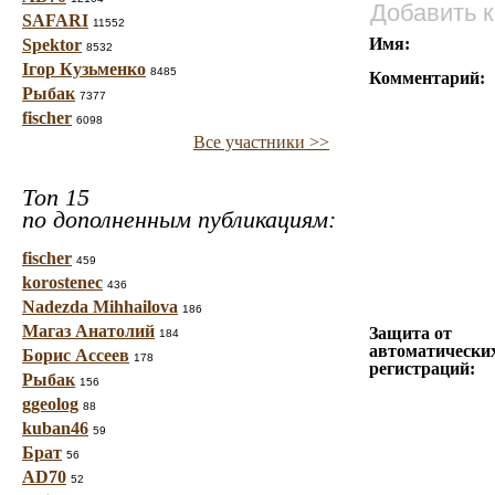
Добавить 
SAFARI
11552
Имя:
Spektor
8532
Ігор Кузьменко
8485
Комментарий:
Рыбак
7377
fischer
6098
Все участники >>
Топ 15
по дополненным публикациям:
fischer
459
korostenec
436
Nadezda Mihhailova
186
Магаз Анатолий
Защита от
184
автоматически
Борис Ассеев
178
регистраций:
Рыбак
156
ggeolog
88
kuban46
59
Брат
56
AD70
52