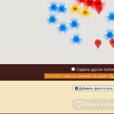
365
104
4
5
26
28
3
3
5
2
2
3
Скрыть другие публ
Этот пост пока не отмечен на карте!
Вы
Добавить фото в этот 