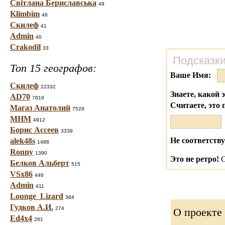
Світлана Бериславська
49
Klimbim
48
Скилеф
41
Admin
40
Crakodil
33
Подсказки
Топ 15 географов:
Ваше Имя:
Скилеф
22332
Знаете, какой 
AD70
7819
Считаете, это 
Магаз Анатолий
7529
МНМ
4912
Борис Ассеев
3339
Не соответству
alek48s
1488
Ronny
1390
Это не ретро!
С
Белков Альберт
515
VSx86
446
Admin
411
Lounge_Lizard
364
Гудков А.И.
274
О проекте
Ed4x4
261