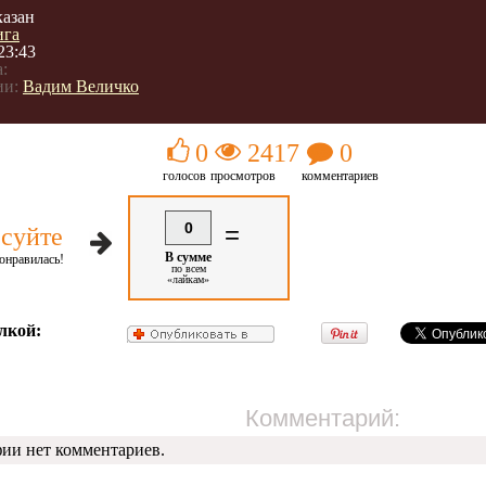
казан
ига
23:43
:
ии:
Вадим Величко
0
2417
0
голосов
просмотров
комментариев
0
=
суйте
В сумме
онравилась!
по всем
«лайкам»
лкой:
Комментарий:
фии нет комментариев.