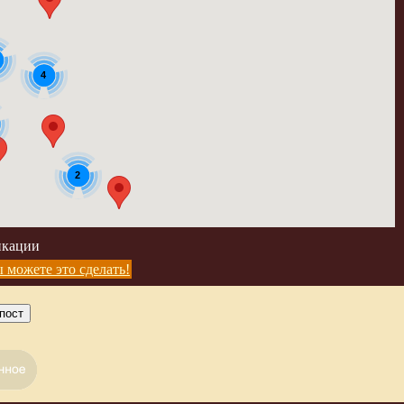
4
2
икации
 можете это сделать!
пост