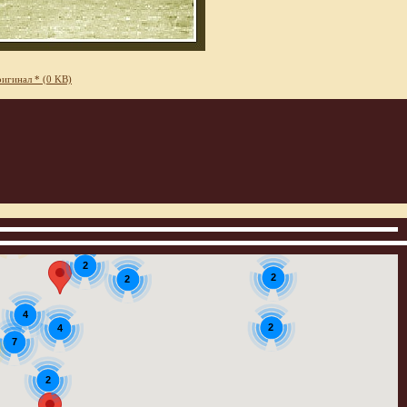
игинал * (0 KB)
16
2
2
2
4
2
4
7
2