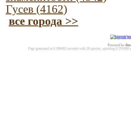
Гусев (4162)
все города >>
Powered by
4im
Page generated in 0.398402 seconds with 28 queries, spending 0.29100