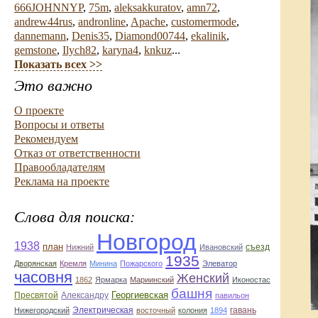
666JOHNNYP
,
75m
,
aleksakkuratov
,
amn72
,
andrew44rus
,
andronline
,
Apache
,
customermode
,
dannemann
,
Denis35
,
Diamond00744
,
ekalinik
,
gemstone
,
Ilych82
,
karyna4
,
knkuz
...
Показать всех >>
Это важно
О проекте
Вопросы и ответы
Рекомендуем
Отказ от ответственности
Правообладателям
Реклама на проекте
Слова для поиска:
Новгород
1938
план
съезд
Нижний
Ивановский
1935
Дворянская
Кремля
Минина
Пожарского
Элеватор
часовня
Женский
1862
Ярмарка
Мариинский
Иконостас
башня
Георгиевская
Пресвятой
Александру
павильон
Электрическая
гавань
Нижегородский
восточный
колония
1894