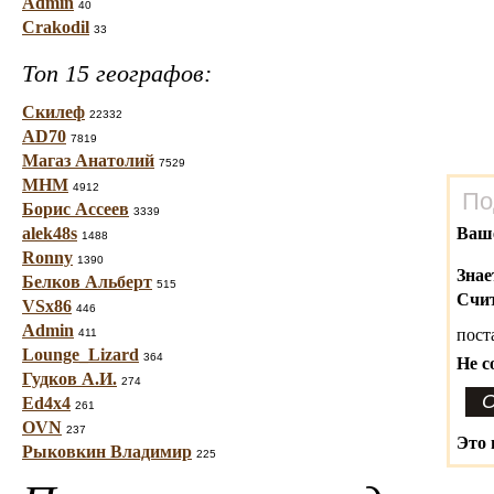
Admin
40
Crakodil
33
Топ 15 географов:
Скилеф
22332
AD70
7819
Магаз Анатолий
7529
МНМ
4912
По
Борис Ассеев
3339
alek48s
Ваш
1488
Ronny
1390
Знае
Белков Альберт
515
Счит
VSx86
446
Admin
пост
411
Lounge_Lizard
364
Не с
Гудков А.И.
274
Ed4x4
261
OVN
237
Это 
Рыковкин Владимир
225