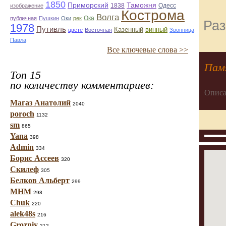
1850
Приморский
Таможня
1838
Одесс
изображение
Кострома
Волга
Ока
публичная
Пушкин
Оки
рек
Раз
1978
Путивль
Казенный
винный
цвете
Восточная
Звонница
Павла
Все ключевые слова >>
Пам
Топ 15
по количеству комментариев:
Описа
Магаз Анатолий
2040
poroch
1132
sm
865
Yana
398
Admin
334
Борис Ассеев
320
Скилеф
305
Белков Альберт
299
МНМ
298
Chuk
220
alek48s
216
Grozniy
212