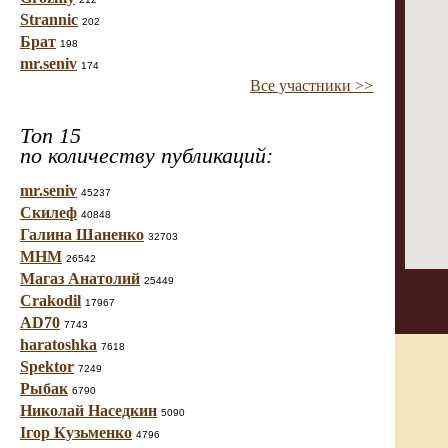
Strannic
202
Брат
198
mr.seniv
174
Все участники >>
Топ 15
по количеству публикаций:
mr.seniv
45237
Скилеф
40848
Галина Шаненко
32703
МНМ
26542
Магаз Анатолий
25449
Crakodil
17967
AD70
7743
haratoshka
7618
Spektor
7249
Рыбак
6790
Николай Наседкин
5090
Ігор Кузьменко
4796