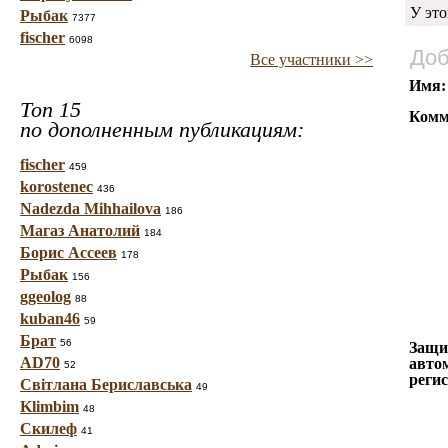
У это
Рыбак
7377
fischer
6098
Доб
Все участники >>
Имя:
Топ 15
Комм
по дополненным публикациям:
fischer
459
korostenec
436
Nadezda Mihhailova
186
Магаз Анатолий
184
Борис Ассеев
178
Рыбак
156
ggeolog
88
kuban46
59
Брат
56
Защи
AD70
авто
52
реги
Світлана Бериславська
49
Klimbim
48
Скилеф
41