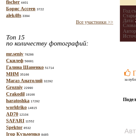
fischer
4401
Борис Ассеев
3722
Год с
alek48s
Стары
3394
Дата:
Все участники >>
Слова
Автор
Топ 15
Источ
по количеству фотографий:
mr.seniv
78286
Скилеф
56681
Галина Шаненко
51714
МНМ
35166
за публ
Магаз Анатолий
32292
Grozniy
22990
Crakodil
19166
Подел
haratoshka
17292
worldriko
14815
AD70
12104
SAFARI
11552
Spektor
8532
Авт
Ігор Кузьменко
8485