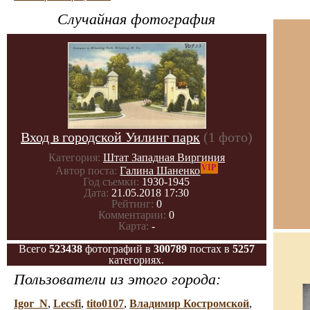
Случайная фотография
Вход в городской Уилинг парк
(1 фото)
Категория:
Штат Западная Виргиния
VIP
Автор поста:
Галина Шаненко
Год съемки:
1930-1945
Дата:
21.05.2018 17:30
Рейтинг:
0
Комментарии:
0
Карта:
-
Всего
523438
фотографий в
300789
постах в
5257
категориях.
Пользователи из этого города:
Igor_N
,
Lecsfi
,
tito0107
,
Владимир Костромской
,