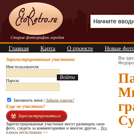
Старые фотографии городов
Главная
Карта
О проекте
Новые фот
Вы зде
Зарегистрированные участники
Федоро
Имя пользователя:
П
Пароль:
Ми
Запомнить меня |
Забыли пароль?
гр
Еще не участник?
Су
Зарегистрированные участники могут размещать свои
фото, следить за комментариями и многое другое...
Все
плюсы регистрации >>