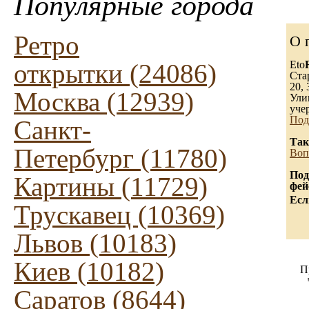
Популярные города
Ретро
О 
открытки (24086)
Eto
Ста
20, 
Москва (12939)
Ули
уче
Под
Санкт-
Так
Петербург (11780)
Воп
Под
Картины (11729)
фей
Есл
Трускавец (10369)
Львов (10183)
Киев (10182)
П
Саратов (8644)