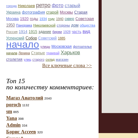
ретро
фото
старый
Николаев
города
фотография
Украина
Старая
старой
Москвы
Москва
1920
годы
сквер
1934
году
1940
Советская
1950
дом
Панорама
Николаевской
стороны
общества
вид
1914
1915
здание
Россия
биржи
1928
часть
Собор
Успенский
Советский
1885
начало
улицы
Московская
фотоателье
Харьков
Старые
начала
Ленина
трамвай
столетия
улиц
старого
склад
магазин
Все ключевые слова >>
Топ 15
по количеству комментариев:
Магаз Анатолий
2040
poroch
1132
sm
865
Yana
398
Admin
334
Борис Ассеев
320