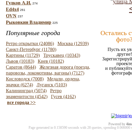
"
улица 
Гудков А.И.
274
Ed4x4
261
OVN
237
Рыковкин Владимир
225
Популярные города
Остались 
фото
Ретро открытки (24086)
Москва (12939)
Санкт-Петербург (11780)
Пусть их ув
другие!
Картины (11729)
Трускавец (10343)
Зарегистрируй
Львов (10183)
Киев (10182)
проект
Саратов (8644)
Железная дорога (поезда,
и публикуйт
паровозы, локомотивы, вагоны) (7127)
фотограф
Кисловодск (7008)
Медали, ордена,
значки (6274)
Луганск (5103)
Калининград (5074)
Ретро
знаменитости (4542)
Гусев (4162)
все города >>
Powered by
4im
Page generated in 0.158590 seconds with 28 queries, spending 0.06600