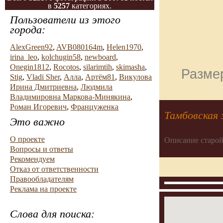
в
5257
категориях.
Пользователи из этого
города:
AlexGreen92
,
AVB080164m
,
Helen1970
,
irina_leo
,
kolchugin58
,
newboard
,
Onegin1812
,
Rocotos
,
silarimtih
,
skimasha
,
Размер
Stig
,
Vladi Sher
,
Алла
,
Артём81
,
Викулова
Ирина Дмитриевна
,
Людмила
Владимировна Маркова-Минякина
,
Роман Игоревич
,
Француженка
Тамбовская 
Это важно
О проекте
Описание старой
Вопросы и ответы
Рекомендуем
Отказ от ответственности
Правообладателям
Реклама на проекте
Слова для поиска: