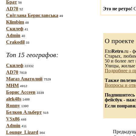
Брат
56
AD70
Это не ретро!
С
52
Світлана Бериславська
49
Klimbim
48
Скилеф
41
Admin
40
О проекте
Crakodil
33
Eto
Retro
.ru -
Топ 15 географов:
Старых, любимы
50 и более лет 
Скилеф
Улицы, жилые 
22332
Подробнее о п
AD70
7819
Магаз Анатолий
7529
Также полезн
Вопросы и отв
МНМ
4912
Борис Ассеев
3339
Подпишитесь 
alek48s
фейсбук - на
1488
Ronny
Если понравил
1390
Белков Альберт
515
VSx86
446
Admin
411
Предыдуща
Lounge_Lizard
364