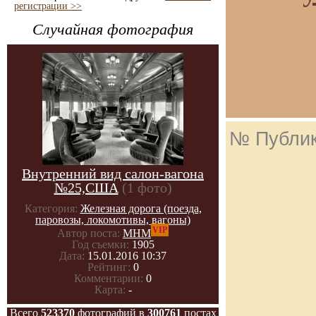
регистрации >>
Случайная фотография
№ Публи
Внутренний вид салон-вагона
№25,США
(1 фото)
Категория:
Железная дорога (поезда,
паровозы, локомотивы, вагоны)
VIP
Автор поста:
МНМ
Год съемки:
1905
Дата:
15.01.2016 10:37
Рейтинг:
0
Комментарии:
0
Карта:
-
Всего
523370
фотографий в
300761
постах