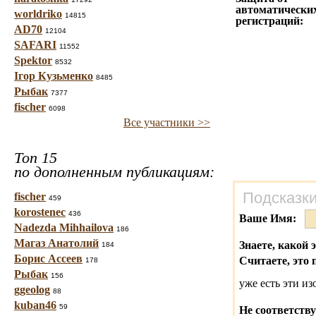
автоматически
worldriko
14815
регистраций:
AD70
12104
SAFARI
11552
Spektor
8532
Ігор Кузьменко
8485
Рыбак
7377
fischer
6098
Все участники >>
Топ 15
по дополненным публикациям:
Подсказки
fischer
459
korostenec
436
Ваше Имя:
Nadezda Mihhailova
186
Магаз Анатолий
Знаете, какой 
184
Борис Ассеев
Считаете, это 
178
Рыбак
156
уже есть эти и
ggeolog
88
kuban46
59
Не соответству