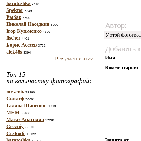
haratoshka
7618
Spektor
7249
Рыбак
6790
Николай Наседкин
Автор:
5090
Ігор Кузьменко
4796
У этой фотогра
fischer
4401
Борис Ассеев
3722
Добавить 
alek48s
3394
Имя:
Все участники >>
Комментарий:
Топ 15
по количеству фотографий:
mr.seniv
78260
Скилеф
56681
Галина Шаненко
51710
МНМ
35166
Магаз Анатолий
32292
Grozniy
22990
Crakodil
19166
haratoshka
Защита от
17292