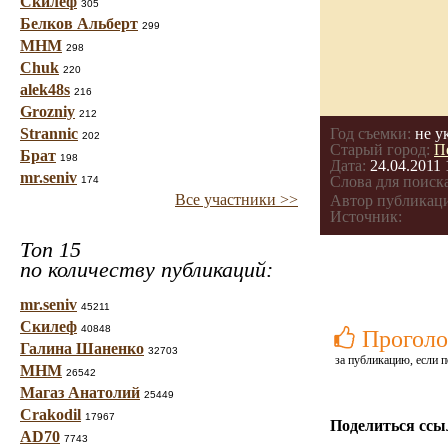
Скилеф
305
Белков Альберт
299
МНМ
298
Chuk
220
alek48s
216
Grozniy
212
Strannic
Год съемки:
не у
202
Старый город:
П
Брат
198
Дата:
24.04.2011 
mr.seniv
Слова для поиска
174
Все участники >>
Автор публикац
Источник:
Топ 15
по количеству публикаций:
mr.seniv
45211
Скилеф
40848
Проголо
Галина Шаненко
32703
за публикацию, если п
МНМ
26542
Магаз Анатолий
25449
Crakodil
17967
Поделиться ссы
AD70
7743