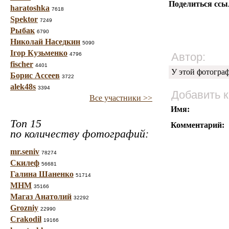
Поделиться ссы
haratoshka
7618
Spektor
7249
Рыбак
6790
Николай Наседкин
5090
Ігор Кузьменко
Автор:
4796
fischer
4401
У этой фотогра
Борис Ассеев
3722
alek48s
3394
Добавить 
Все участники >>
Имя:
Топ 15
Комментарий:
по количеству фотографий:
mr.seniv
78274
Скилеф
56681
Галина Шаненко
51714
МНМ
35166
Магаз Анатолий
32292
Grozniy
22990
Crakodil
19166