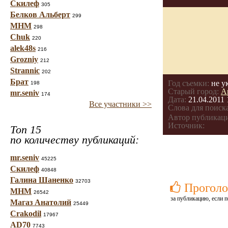
Скилеф
305
Белков Альберт
299
МНМ
298
Chuk
220
alek48s
216
Grozniy
212
Strannic
202
Брат
Год съемки:
не у
198
Старый город:
А
mr.seniv
174
Дата:
21.04.2011 
Все участники >>
Слова для поиска
Автор публикац
Источник:
Топ 15
по количеству публикаций:
mr.seniv
45225
Скилеф
40848
Галина Шаненко
32703
Проголо
МНМ
26542
за публикацию, если п
Магаз Анатолий
25449
Crakodil
17967
AD70
7743