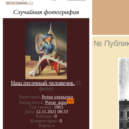
регистрации >>
Случайная фотография
№ Публи
Наш песочный человечек.
(1
фото)
Категория:
Ретро открытки
VIP
Автор поста:
Povar_guns
Год съемки:
1963
Дата:
12.11.2021 08:33
Рейтинг:
0
Комментарии:
0
Карта:
-