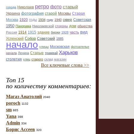
ретро
фото
старый
Николаев
города
фотография
Украина
Старая
старой
Москвы
Москва
1920
годы
сквер
1934
году
1940
Советская
1950
дом
Панорама
Николаевской
стороны
общества
вид
1914
1915
здание
Россия
биржи
1928
часть
Собор
Успенский
Советский
1885
начало
улицы
Московская
фотоателье
Харьков
Старые
начала
Ленина
трамвай
столетия
улиц
старого
склад
магазин
Все ключевые слова >>
Топ 15
по количеству комментариев:
Магаз Анатолий
2040
poroch
1132
sm
865
Yana
398
Admin
334
Борис Ассеев
320