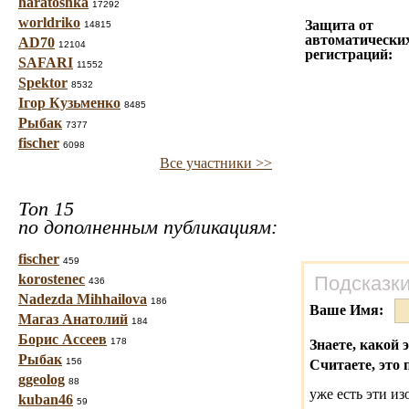
haratoshka
17292
worldriko
Защита от
14815
автоматически
AD70
12104
регистраций:
SAFARI
11552
Spektor
8532
Ігор Кузьменко
8485
Рыбак
7377
fischer
6098
Все участники >>
Топ 15
по дополненным публикациям:
fischer
459
korostenec
Подсказки
436
Nadezda Mihhailova
186
Ваше Имя:
Магаз Анатолий
184
Борис Ассеев
178
Знаете, какой 
Рыбак
156
Считаете, это 
ggeolog
88
уже есть эти и
kuban46
59