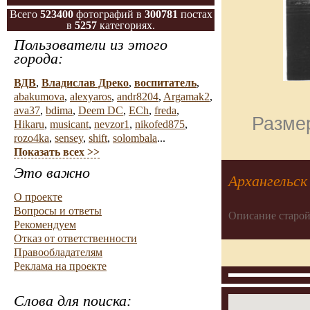
Всего
523400
фотографий в
300781
постах
в
5257
категориях.
Пользователи из этого
города:
ВДВ
,
Владислав Дреко
,
воспитатель
,
abakumova
,
alexyaros
,
andr8204
,
Argamak2
,
ava37
,
bdima
,
Deem DC
,
ECh
,
freda
,
Размер
Hikaru
,
musicant
,
nevzor1
,
nikofed875
,
rozo4ka
,
sensey
,
shift
,
solombala
...
Показать всех >>
Это важно
Архангельск
О проекте
Вопросы и ответы
Описание старой
Рекомендуем
Отказ от ответственности
Правообладателям
Реклама на проекте
Слова для поиска: