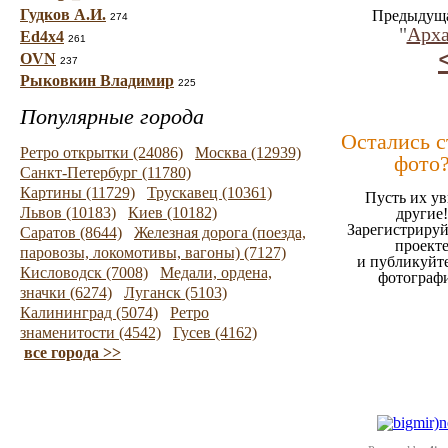
Гудков А.И.
Предыдуща
274
"
Арха
Ed4x4
261
OVN
237
Рыковкин Владимир
225
Популярные города
Остались 
Ретро открытки (24086)
Москва (12939)
фото
Санкт-Петербург (11780)
Картины (11729)
Трускавец (10361)
Пусть их ув
Львов (10183)
Киев (10182)
другие!
Зарегистрируй
Саратов (8644)
Железная дорога (поезда,
проект
паровозы, локомотивы, вагоны) (7127)
и публикуйт
Кисловодск (7008)
Медали, ордена,
фотограф
значки (6274)
Луганск (5103)
Калининград (5074)
Ретро
знаменитости (4542)
Гусев (4162)
все города >>