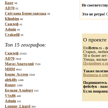
Брат
56
Не соответству
AD70
52
Світлана Бериславська
Это не ретро!
С
49
Klimbim
48
Скилеф
41
Admin
40
Crakodil
33
О проекте
Топ 15 географов:
Eto
Retro
.ru -
Старых, любимы
Скилеф
22332
50 и более лет 
AD70
Улицы, жилые 
7819
Подробнее о п
Магаз Анатолий
7529
МНМ
4912
Также полезн
Борис Ассеев
Вопросы и отв
3339
alek48s
1488
Подпишитесь 
Ronny
1390
фейсбук - на
Белков Альберт
Если понравил
515
VSx86
446
Admin
411
Lounge_Lizard
364