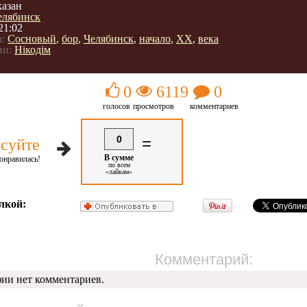
казан
елябинск
21:02
:
Сосновый
,
бор
,
Челябинск
,
начало
,
ХХ
,
века
ии:
Нікодім
0
6119
0
голосов
просмотров
комментариев
0
=
суйте
В сумме
онравилась!
по всем
«лайкам»
лкой:
Комментарий:
фии нет комментариев.