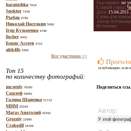
Год съемки:
не у
haratoshka
7618
Старый город:
Ч
Spektor
Дата:
15.04.2011 
7249
Слова для поиска
Рыбак
6790
Автор публикац
Николай Наседкин
5090
Источник:
Ігор Кузьменко
4796
fischer
4401
Борис Ассеев
3722
alek48s
3394
Все участники >>
Проголо
за публикацию, если п
Топ 15
по количеству фотографий:
mr.seniv
Поделиться ссы
78260
Скилеф
56681
Галина Шаненко
51710
МНМ
35166
Автор:
Магаз Анатолий
32292
Grozniy
У этой фотогра
22990
Crakodil
19166