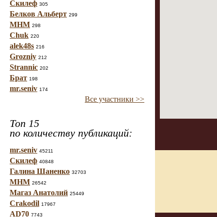
Скилеф
305
Белков Альберт
299
МНМ
298
Chuk
220
alek48s
216
Grozniy
212
Strannic
202
Брат
198
mr.seniv
174
Все участники >>
Топ 15
по количеству публикаций:
mr.seniv
45211
Скилеф
40848
Галина Шаненко
32703
МНМ
26542
Магаз Анатолий
25449
Crakodil
17967
AD70
7743