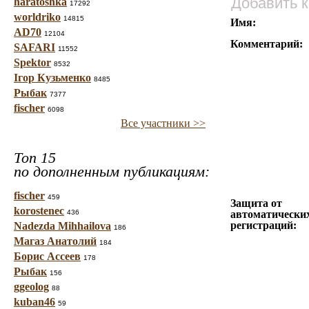
Добавить 
haratoshka
17292
worldriko
14815
Имя:
AD70
12104
Комментарий:
SAFARI
11552
Spektor
8532
Ігор Кузьменко
8485
Рыбак
7377
fischer
6098
Все участники >>
Топ 15
по дополненным публикациям:
fischer
459
Защита от
korostenec
436
автоматически
регистраций:
Nadezda Mihhailova
186
Магаз Анатолий
184
Борис Ассеев
178
Рыбак
156
ggeolog
88
kuban46
59