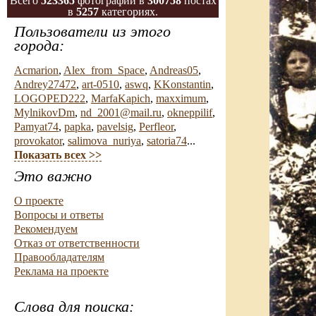
Всего
523365
фотографий в
300758
постах
в
5257
категориях.
Пользователи из этого
города:
Acmarion
,
Alex_from_Space
,
Andreas05
,
Andrey27472
,
art-0510
,
aswq
,
KKonstantin
,
LOGOPED222
,
MarfaKapich
,
maxximum
,
MylnikovDm
,
nd_2001@mail.ru
,
okneppilif
,
Pamyat74
,
papka
,
pavelsig
,
Perfleor
,
provokator
,
salimova_nuriya
,
satoria74
...
Показать всех >>
Это важно
О проекте
Вопросы и ответы
Рекомендуем
Отказ от ответственности
Правообладателям
Реклама на проекте
Слова для поиска: