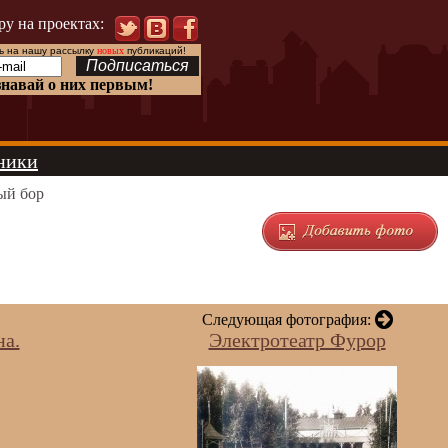
ру на проектах:
 на нашу рассылку
новых
публикаций!
знавай о них первым!
ники
ый бор
Следующая фотография:
на.
Электротеатр Фурор