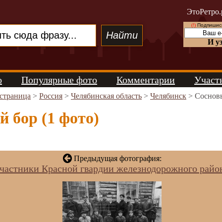
ЭтоРетро.
(!)
Подпишись
И у
о
Популярные фото
Комментарии
Участ
 страница
>
Россия
>
Челябинская область
>
Челябинск
> Соснов
 бор (1 фото)
Предыдущая фотография:
частники Красной гвардии железнодорожного райо