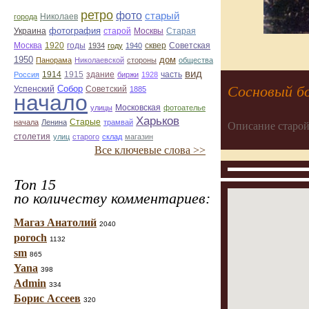
ретро
фото
старый
Николаев
города
фотография
Украина
Старая
старой
Москвы
Москва
1920
годы
сквер
1934
году
1940
Советская
1950
дом
Панорама
Николаевской
стороны
общества
вид
1914
1915
здание
Россия
биржи
1928
часть
Сосновый б
Собор
Успенский
Советский
1885
начало
улицы
Московская
фотоателье
Харьков
Старые
начала
Ленина
трамвай
Описание старой
столетия
улиц
старого
склад
магазин
Все ключевые слова >>
Топ 15
по количеству комментариев:
Магаз Анатолий
2040
poroch
1132
sm
865
Yana
398
Admin
334
Борис Ассеев
320