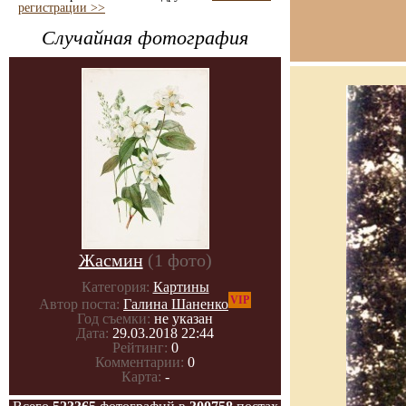
регистрации >>
Случайная фотография
Жасмин
(1 фото)
Категория:
Картины
VIP
Автор поста:
Галина Шаненко
Год съемки:
не указан
Дата:
29.03.2018 22:44
Рейтинг:
0
Комментарии:
0
Карта:
-