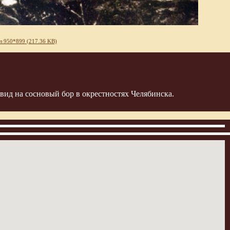
л 950*899 (217.36 KB)
вид на сосновый бор в окрестностях Челябинска.