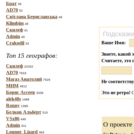
Брат
56
AD70
52
Світлана Бериславська
49
Klimbim
48
Скилеф
41
Подсказки
Admin
40
Ваше Имя:
Crakodil
33
Знаете, какой 
Топ 15 географов:
Считаете, это 
Скилеф
22332
AD70
7819
Магаз Анатолий
7529
Не соответству
МНМ
4912
Борис Ассеев
Это не ретро!
С
3339
alek48s
1488
Ronny
1390
Белков Альберт
515
VSx86
446
О проекте
Admin
411
Lounge_Lizard
364