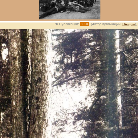
№ Публикации:
8650
(Автор публикации:
Нікодім
)