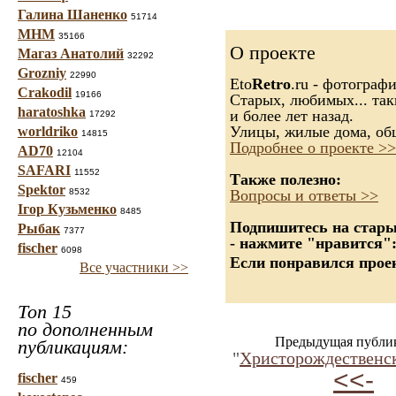
Галина Шаненко
51714
МНМ
35166
О проекте
Магаз Анатолий
32292
Grozniy
22990
Eto
Retro
.ru - фотограф
Crakodil
19166
Старых, любимых... так
haratoshka
и более лет назад.
17292
Улицы, жилые дома, об
worldriko
14815
Подробнее о проекте >>
AD70
12104
SAFARI
11552
Также полезно:
Spektor
8532
Вопросы и ответы >>
Ігор Кузьменко
8485
Подпишитесь на старые
Рыбак
7377
- нажмите "нравится"
fischer
6098
Если понравился проек
Все участники >>
Топ 15
по дополненным
Предыдущая публи
публикациям:
"
Христорождественс
<<-
fischer
459