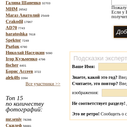
Галина Шаненко
32703
Пожалу
МНМ
26542
Если у 
Магаз Анатолий
25449
получит
Crakodil
17967
AD70
7743
haratoshka
7618
Spektor
7249
Рыбак
6790
Николай Наседкин
5090
Подсказки экспер
Ігор Кузьменко
4796
fischer
4401
Ваше Имя:
Борис Ассеев
3722
Знаете, какой это год?
Введ
alek48s
3394
Считаете, это повтор?
Вве
Все участники >>
изображения:
Топ 15
по количеству
Не соответствует разделу!
фотографий:
Это не ретро!
Сообщить о с
mr.seniv
78286
Скилеф
56681