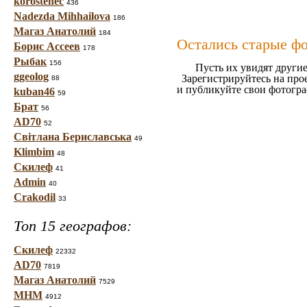
korostenec
436
Nadezda Mihhailova
186
Магаз Анатолий
184
Остались старые ф
Борис Ассеев
178
Рыбак
156
Пусть их увидят другие
ggeolog
Зарегистрируйтесь на про
88
и публикуйте свои фотогр
kuban46
59
Брат
56
AD70
52
Світлана Бериславська
49
Klimbim
48
Скилеф
41
Admin
40
Crakodil
33
Топ 15 географов:
Скилеф
22332
AD70
7819
Магаз Анатолий
7529
МНМ
4912