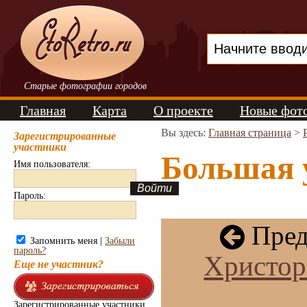
Старые фотографии городов
Главная
Карта
О проекте
Новые фот
Вы здесь:
Главная страница
>
Зарегистрированные
участники
Большая у
Имя пользователя:
Пароль:
Пред
Запомнить меня |
Забыли
пароль?
Христор
Еще не участник?
Зарегистрированные участники