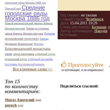
городские ряды Москва 1886 год
Средние
Панской ряд
городские ряды
Год съемки:
не указан
Москва 1886 год
Старый город:
Челябинск
Дата:
15.04.2011 19:29
Новый императорский дворец Крмель
Слова для поиска:
Большая
,
у
Москва рисунок
Терем со стороны
Автор публикации:
Нікодім
двора Крмель Москва рисунок
Полиция
Источник:
московский проспект
Горсад
Дружинин Крюковская
Жохово
Благовещенский монастырь
пилин
спуск халтурина
соборный спуск
купеческий спуск
соборный ансамбль
Проголосуйте
Костромы
Костромской кремль
Все ключевые слова >>
за публикацию, если понравилась!
Топ 15
по количеству
Поделиться ссылкой:
комментариев:
Магаз Анатолий
2040
poroch
1132