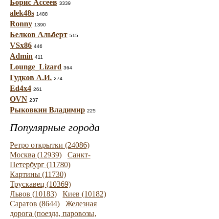
Борис Ассеев
3339
alek48s
1488
Ronny
1390
Белков Альберт
515
VSx86
446
Admin
411
Lounge_Lizard
364
Гудков А.И.
274
Ed4x4
261
OVN
237
Рыковкин Владимир
225
Популярные города
Ретро открытки (24086)
Москва (12939)
Санкт-
Петербург (11780)
Картины (11730)
Трускавец (10369)
Львов (10183)
Киев (10182)
Саратов (8644)
Железная
дорога (поезда, паровозы,