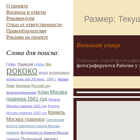
О проекте
Вопросы и ответы
Размер: Текущ
Рекомендуем
Отказ от ответственности
Правообладателям
Реклама на проекте
Большая улица
Слова для поиска:
Описание старой фотографии
Губин.
Пражский
курсы
Лен
фотографируются Рабочие у 
рококо
мощи
волоколамск
монастырь.нач.ХХ века.
1964 г.
Казаки
Ржев
Малюков Детский сад
план Москва
железнодорожники
гравюра 1661 год
Кремль
Москва гравюра 1661 год
Кремль
Кремль
Москва гравюра 1662 год
Москва гравюра
Сретенские
ворота Земляного города Москва
гравюра
Внутренность Кремля Москва
Потешный дворец
гравюра