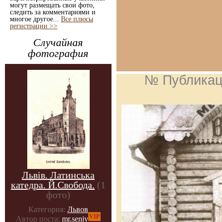
могут размещать свои фото,
следить за комментариями и
многое другое...
Все плюсы
регистрации >>
Случайная
фотография
№ Публикац
Львів. Латинська
катедра. Й.Свобода.
(1
фото)
Категория:
Львов
VIP
Автор поста:
mr.seniv