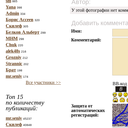
sm
Автор:
865
Yana
398
У этой фотографии нет комм
Admin
334
Борис Ассеев
320
Добавить коммент
Скилеф
305
Имя:
Белков Альберт
299
МНМ
298
Комментарий:
Chuk
220
alek48s
216
Grozniy
212
Strannic
202
Брат
198
mr.seniv
174
Все участники >>
BB-код
Топ 15
по количеству
Защита от
публикаций:
автоматических
регистраций:
mr.seniv
45237
Скилеф
40848