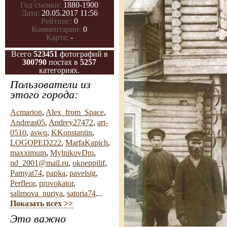
Год съемки:
1880-1900
Дата:
20.05.2017 11:56
Рейтинг:
0
Комментарии:
0
Карта:
-
Всего
523451
фотографий в
300790
постах в
5257
категориях.
Пользователи из
этого города:
Acmarion
,
Alex_from_Space
,
Andreas05
,
Andrey27472
,
art-
0510
,
aswq
,
KKonstantin
,
LOGOPED222
,
MarfaKapich
,
maxximum
,
MylnikovDm
,
nd_2001@mail.ru
,
okneppilif
,
Pamyat74
,
papka
,
pavelsig
,
Perfleor
,
provokator
,
salimova_nuriya
,
satoria74
...
Показать всех >>
Это важно