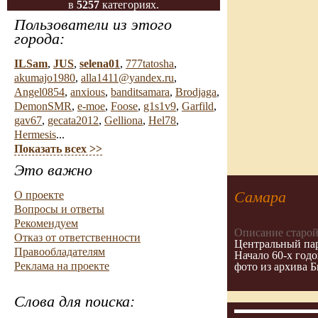
в
5257
категориях.
Пользователи из этого
города:
ILSam
,
JUS
,
selena01
,
777tatosha
,
akumajo1980
,
alla1411@yandex.ru
,
Angel0854
,
anxious
,
banditsamara
,
Brodjaga
,
DemonSMR
,
e-moe
,
Foose
,
g1s1v9
,
Garfild
,
gav67
,
gecata2012
,
Gelliona
,
Hel78
,
Hermesis
...
Показать всех >>
Это важно
Самара
О проекте
Вопросы и ответы
Рекомендуем
Описание старой
Отказ от ответственности
Центральный пар
Правообладателям
Начало 60-х годо
Реклама на проекте
фото из архива 
Слова для поиска: