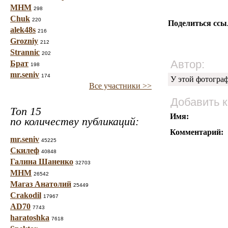
МНМ
298
Chuk
220
Поделиться ссы
alek48s
216
Grozniy
212
Strannic
202
Автор:
Брат
198
mr.seniv
174
У этой фотогра
Все участники >>
Добавить 
Топ 15
Имя:
по количеству публикаций:
Комментарий:
mr.seniv
45225
Скилеф
40848
Галина Шаненко
32703
МНМ
26542
Магаз Анатолий
25449
Crakodil
17967
AD70
7743
haratoshka
7618