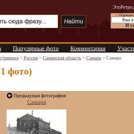
ЭтоРетро.
(!)
Подпишись
И у
о
Популярные фото
Комментарии
Участ
 страница
>
Россия
>
Самарская область
>
Самара
> Самара
1 фото)
Предыдущая фотография:
Самара