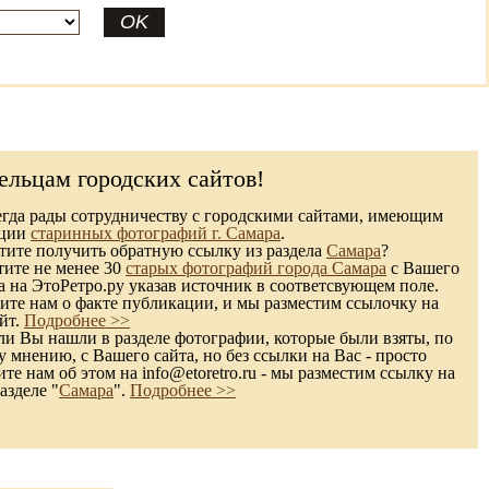
ельцам городских сайтов!
гда рады сотрудничеству с городскими сайтами, имеющим
кции
старинных фотографий г. Самара
.
ите получить обратную ссылку из раздела
Самара
?
тите не менее 30
старых фотографий города Самара
с Вашего
а на ЭтоРетро.ру указав источник в соответсвующем поле.
те нам о факте публикации, и мы разместим ссылочку на
йт.
Подробнее >>
и Вы нашли в разделе фотографии, которые были взяты, по
 мнению, с Вашего сайта, но без ссылки на Вас - просто
те нам об этом на info@etoretro.ru - мы разместим ссылку на
азделе "
Самара
".
Подробнее >>