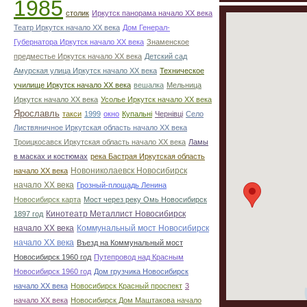
1985
столик
Иркутск панорама начало ХХ века
Театр Иркутск начало ХХ века
Дом Генерал-
Губернатора Иркутск начало ХХ века
Знаменское
предместье Иркутск начало ХХ века
Детский сад
Амурская улица Иркутск начало ХХ века
Техническое
училище Иркутск начало ХХ века
вешалка
Мельница
Иркутск начало ХХ века
Усолье Иркутск начало ХХ века
Ярославль
такси
1999
окно
Купальні
Чернівці
Село
Листвяничное Иркутская область начало ХХ века
Троицкосавск Иркутская область начало ХХ века
Ламы
в масках и костюмах
река Бастрая Иркутская область
Новониколаевск Новосибирск
начало ХХ века
начало ХХ века
Грозный-площадь Ленина
Новосибирск карта
Мост через реку Омь Новосибирск
Кинотеатр Металлист Новосибирск
1897 год
начало ХХ века
Коммунальный мост Новосибирск
начало ХХ века
Въезд на Коммунальный мост
Новосибирск 1960 год
Путепровод над Красным
Новосибирск 1960 год
Дом грузчика Новосибирск
начало ХХ века
Новосибирск Красный проспект
3
начало ХХ века
Новосибирск Дом Маштакова начало