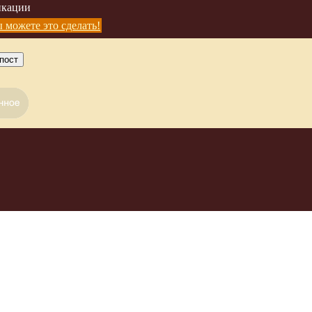
икации
 можете это сделать!
пост