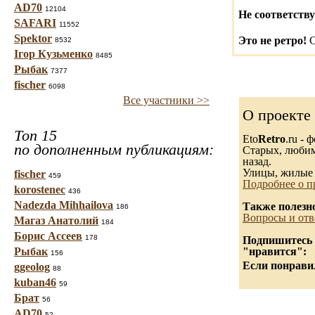
AD70
12104
Не соответству
SAFARI
11552
Spektor
Это не ретро!
С
8532
Ігор Кузьменко
8485
Рыбак
7377
fischer
6098
Все участники >>
О проекте
Топ 15
Eto
Retro
.ru -
по дополненным публикациям:
Старых, любимы
назад.
Улицы, жилые 
fischer
459
Подробнее о п
korostenec
436
Nadezda Mihhailova
Также полезн
186
Вопросы и отв
Магаз Анатолий
184
Борис Ассеев
178
Подпишитесь н
Рыбак
"нравится":
156
Если понравил
ggeolog
88
kuban46
59
Брат
56
AD70
52