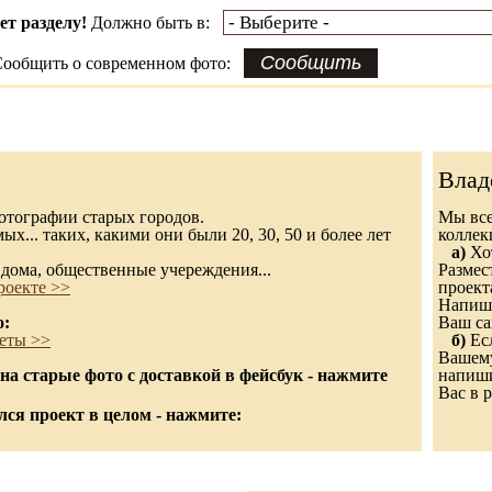
ет разделу!
Должно быть в:
ообщить о современном фото:
Влад
 фотографии старых городов.
Мы все
х... таких, какими они были 20, 30, 50 и более лет
колле
а)
Хот
дома, общественные учереждения...
Размес
роекте >>
проект
Напиши
о:
Ваш са
еты >>
б)
Есл
Вашему
а старые фото с доставкой в фейсбук - нажмите
напиши
Вас в р
ся проект в целом - нажмите: