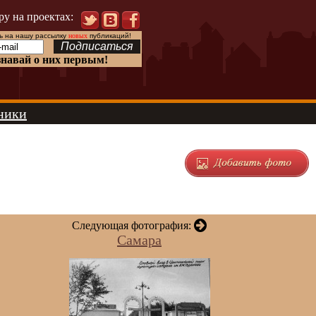
ру на проектах:
 на нашу рассылку
новых
публикаций!
знавай о них первым!
ники
Следующая фотография:
Самара