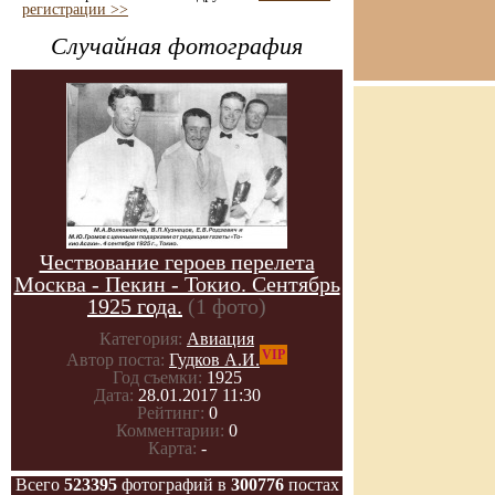
регистрации >>
Случайная фотография
Чествование героев перелета
Москва - Пекин - Токио. Сентябрь
1925 года.
(1 фото)
Категория:
Авиация
VIP
Автор поста:
Гудков А.И.
Год съемки:
1925
Дата:
28.01.2017 11:30
Рейтинг:
0
Комментарии:
0
Карта:
-
Всего
523395
фотографий в
300776
постах