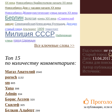
ХХ века
Новосибирск Крайисполком начало ХХ века
Новосибирск Дом с часами начало ХХ века
Новосибирск ДКоммунистическая улица начало ХХ века
Берлин
Золотая
конец ХІХ века
«Славянский
завод»
Семинарийская(Александра II)площадь
Дрезден
1809
старый город
Альтмаркт
транспорт
Милиция СССР
Набережная
город Царицын
улица
Все ключевые слова >>
Год съемки:
не у
Старый город:
С
Топ 15
Дата:
13.04.2011 
по количеству комментариев:
Слова для поиска
Автор публикац
Источник:
Магаз Анатолий
2040
poroch
1132
sm
865
Yana
398
Admin
334
Борис Ассеев
320
Проголо
Скилеф
305
за публикацию, если п
Белков Альберт
299