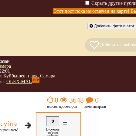
Скрыть другие публ
Этот пост пока не отмечен на карте!
Вы
Добавить фото в этот 
казан
амара
22:01
:
Куйбышев
,
парк
,
Самара
VIP
ии:
OLEX.MAL
0
3648
0
голосов
просмотров
комментариев
0
=
суйте
В сумме
онравилась!
по всем
«лайкам»