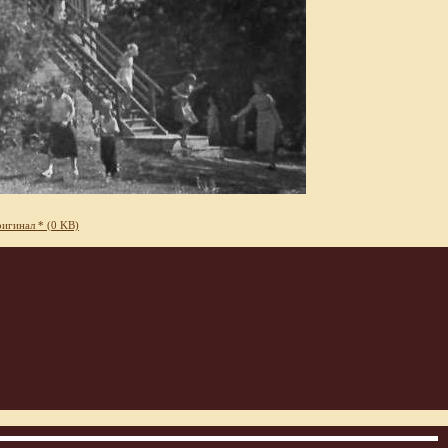
игинал * (0 KB)