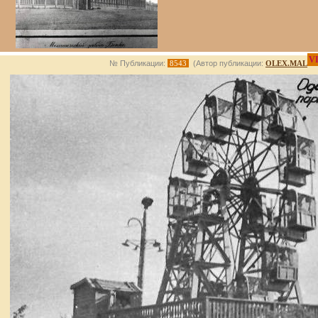
V
№ Публикации:
8543
(Автор публикации:
OLEX.MAL