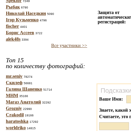
Spektor
7249
Рыбак
6790
Защита от
Николай Наседкин
5090
автоматически
Ігор Кузьменко
4796
регистраций:
fischer
4401
Борис Ассеев
3722
alek48s
3394
Все участники >>
Топ 15
по количеству фотографий:
mr.seniv
78274
Скилеф
56681
Галина Шаненко
Подсказки
51714
МНМ
35166
Ваше Имя:
Магаз Анатолий
32292
Grozniy
22990
Знаете, какой 
Crakodil
19166
Считаете, это 
haratoshka
17292
worldriko
14815