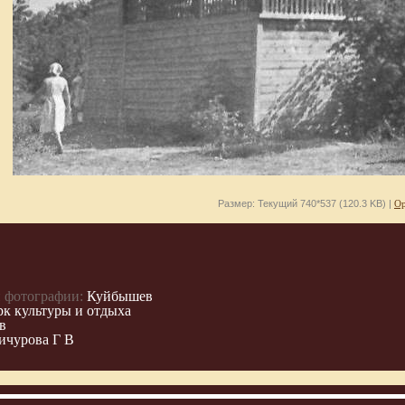
Размер: Текущий 740*537 (120.3 KB) |
Ор
 фотографии:
Куйбышев
к культуры и отдыха
в
Бичурова Г В