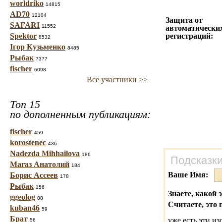
worldriko
14815
AD70
12104
Защита от
SAFARI
11552
автоматически
Spektor
регистраций:
8532
Ігор Кузьменко
8485
Рыбак
7377
fischer
6098
Все участники >>
Топ 15
по дополненным публикациям:
fischer
459
korostenec
436
Nadezda Mihhailova
186
Подсказки
Магаз Анатолий
184
Ваше Имя:
Борис Ассеев
178
Рыбак
156
Знаете, какой 
ggeolog
88
Считаете, это 
kuban46
59
Брат
уже есть эти и
56