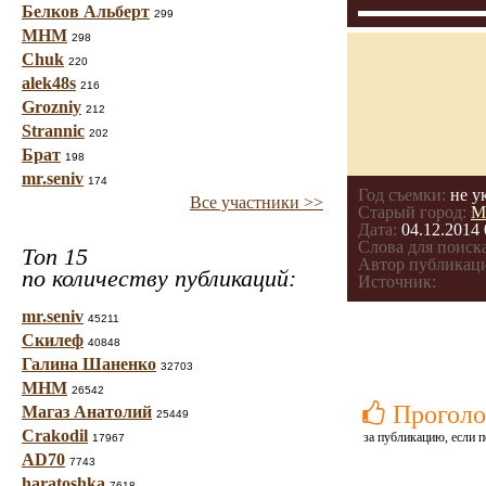
Белков Альберт
299
МНМ
298
Chuk
220
alek48s
216
Grozniy
212
Strannic
202
Брат
198
mr.seniv
174
Год съемки:
не у
Все участники >>
Старый город:
М
Дата:
04.12.2014 
Слова для поиска
Топ 15
Автор публикац
по количеству публикаций:
Источник:
mr.seniv
45211
Скилеф
40848
Галина Шаненко
32703
МНМ
26542
Проголо
Магаз Анатолий
25449
Crakodil
за публикацию, если п
17967
AD70
7743
haratoshka
7618