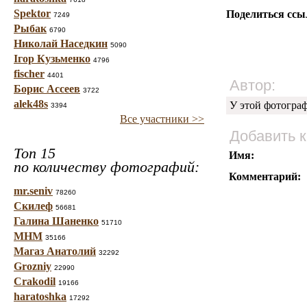
Spektor
Поделиться ссы
7249
Рыбак
6790
Николай Наседкин
5090
Ігор Кузьменко
4796
fischer
4401
Автор:
Борис Ассеев
3722
alek48s
У этой фотогра
3394
Все участники >>
Добавить 
Топ 15
Имя:
по количеству фотографий:
Комментарий:
mr.seniv
78260
Скилеф
56681
Галина Шаненко
51710
МНМ
35166
Магаз Анатолий
32292
Grozniy
22990
Crakodil
19166
haratoshka
17292