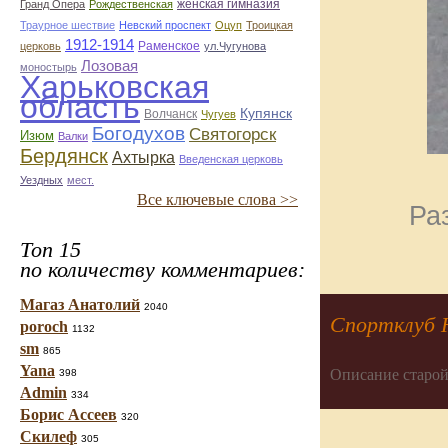
женская гимназия
Гранд Опера
Рождественская
Траурное шествие
Невский проспект
Оцуп
Троицкая
1912-1914
Раменское
церковь
ул.Чугунова
Лозовая
моностырь
Харьковская
область
Купянск
Волчанск
Чугуев
Богодухов
Святогорск
Изюм
Валки
Бердянск
Ахтырка
Введенская церковь
Уездных
мест.
Все ключевые слова >>
Ра
Топ 15
по количеству комментариев:
Магаз Анатолий
2040
Спортклуб 
poroch
1132
sm
865
Yana
Описание старой
398
Admin
334
Борис Ассеев
320
Скилеф
305