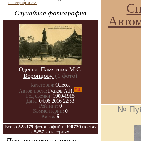
регистрации >>
Сп
Случайная фотография
Авто
Одесса. Памятник М.С.
Воронцову.
(1 фото)
Категория:
Одесса
VIP
Автор поста:
Гудков А.И.
Год съемки:
1900-1915
Дата:
04.06.2016 22:53
Рейтинг:
0
№ Пу
Комментарии:
0
Карта:
Всего
523379
фотографий в
300770
постах
в
5257
категориях.
Пользователи из этого