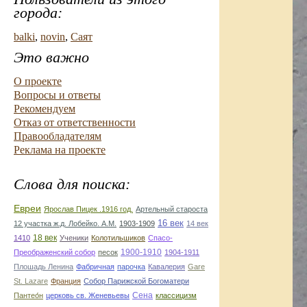
города:
balki
,
novin
,
Саят
Это важно
О проекте
Вопросы и ответы
Рекомендуем
Отказ от ответственности
Правообладателям
Реклама на проекте
Слова для поиска:
Евреи
Ярослав Пицек .1916 год.
Артельный староста
16 век
12 участка ж.д. Лобейко. А.М.
1903-1909
14 век
18 век
1410
Ученики
Колотильшиков
Спасо-
1900-1910
Преображенский собор
песок
1904-1911
Плошадь Ленина
Фабричная
парочка
Кавалерия
Gare
St. Lazare
Франция
Собор Парижской Богоматери
Сена
Пантео́н
церковь св. Женевьевы
классицизм