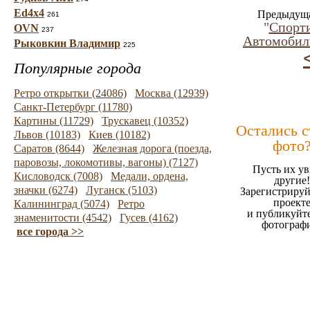
Ed4x4
Предыдуща
261
"
Спорт
OVN
237
Автомобил
Рыковкин Владимир
225
Популярные города
Ретро открытки (24086)
Москва (12939)
Санкт-Петербург (11780)
Картины (11729)
Трускавец (10352)
Остались 
Львов (10183)
Киев (10182)
фото
Саратов (8644)
Железная дорога (поезда,
паровозы, локомотивы, вагоны) (7127)
Пусть их ув
Кисловодск (7008)
Медали, ордена,
другие!
значки (6274)
Луганск (5103)
Зарегистрируй
проект
Калининград (5074)
Ретро
и публикуйт
знаменитости (4542)
Гусев (4162)
фотограф
все города >>