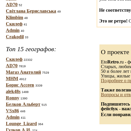
AD70
52
Не соответству
Світлана Бериславська
49
Klimbim
48
Это не ретро!
С
Скилеф
41
Admin
40
Crakodil
33
Топ 15 географов:
О проекте
Скилеф
22332
Eto
Retro
.ru -
AD70
Старых, любимы
7819
50 и более лет 
Магаз Анатолий
7529
Улицы, жилые 
МНМ
4912
Подробнее о п
Борис Ассеев
3339
Также полезн
alek48s
1488
Вопросы и отв
Ronny
1390
Подпишитесь 
Белков Альберт
515
фейсбук - на
VSx86
446
Если понравил
Admin
411
Lounge_Lizard
364
Гудков А.И.
274