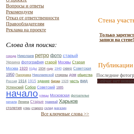
Вопросы и ответы
Рекомендуем
Отказ от ответственности
Стена участ
Правообладателям
Реклама на проекте
Только зарегис
записи на стене!
Слова для поиска:
ретро
фото
старый
Николаев
города
фотография
Украина
Старая
старой
Москвы
Публикации 
Москва
1920
годы
сквер
1934
году
1940
Советская
1950
дом
Последние фотогр
Панорама
Николаевской
стороны
общества
вид
Сейчас нет новых
1914
1915
здание
Россия
биржи
1928
часть
Собор
Успенский
Советский
1885
начало
улицы
Московская
фотоателье
Харьков
Старые
начала
Ленина
трамвай
столетия
улиц
старого
склад
магазин
Все ключевые слова >>