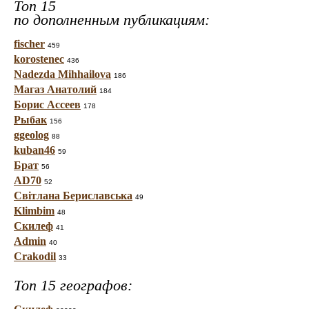
Топ 15
по дополненным публикациям:
fischer
459
korostenec
436
Nadezda Mihhailova
186
Магаз Анатолий
184
Борис Ассеев
178
Рыбак
156
ggeolog
88
kuban46
59
Брат
56
AD70
52
Світлана Бериславська
49
Klimbim
48
Скилеф
41
Admin
40
Crakodil
33
Топ 15 географов: