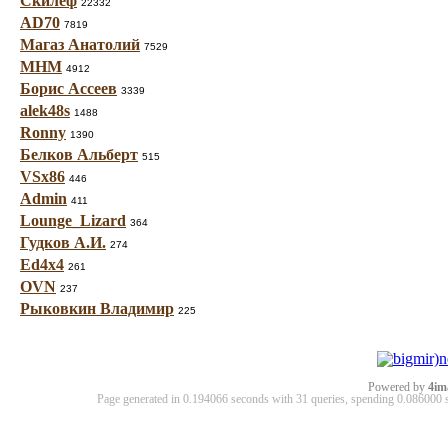
Скилеф
22332
AD70
7819
Магаз Анатолий
7529
МНМ
4912
Борис Ассеев
3339
alek48s
1488
Ronny
1390
Белков Альберт
515
VSx86
446
Admin
411
Lounge_Lizard
364
Гудков А.И.
274
Ed4x4
261
OVN
237
Рыковкин Владимир
225
Powered by
4im
Page generated in 0.194066 seconds with 31 queries, spending 0.08600