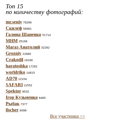
Топ 15
по количеству фотографий:
mr.seniv
78286
Скилеф
56681
Галина Шаненко
51714
МНМ
35166
Магаз Анатолий
32292
Grozniy
22990
Crakodil
19166
haratoshka
17292
worldriko
14815
AD70
12104
SAFARI
11552
Spektor
8532
Ігор Кузьменко
8485
Рыбак
7377
fischer
6098
Все участники >>