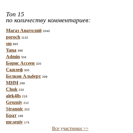
Топ 15
по количеству комментариев:
Магаз Анатолий
2040
poroch
1132
sm
865
Yana
398
Admin
334
Борис Ассеев
320
Скилеф
305
Белков Альберт
299
МНМ
298
Chuk
220
alek48s
216
Grozniy
212
Strannic
202
Брат
198
mr.seniv
174
Все участники >>