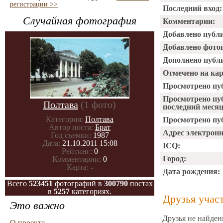
регистрации >>
Последний вход:
Случайная фотография
Комментарии:
Добавлено публ
Добавлено фото
Дополнено публ
Отмечено на ка
Просмотрено пу
Просмотрено пу
Полтава
(1 фото)
последний месяц
Категория:
Полтава
Просмотрено пуб
Автор поста:
Брат
Адрес электрон
Год съемки:
1987
Дата:
21.10.2011 15:08
ICQ:
Рейтинг:
0
Город:
Комментарии:
0
Карта:
-
Дата рождения:
Всего
523451
фотографий в
300790
постах
в
5257
категориях.
Друзья учас
Это важно
Друзья не найден
О проекте