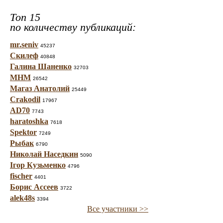
Топ 15
по количеству публикаций:
mr.seniv
45237
Скилеф
40848
Галина Шаненко
32703
МНМ
26542
Магаз Анатолий
25449
Crakodil
17967
AD70
7743
haratoshka
7618
Spektor
7249
Рыбак
6790
Николай Наседкин
5090
Ігор Кузьменко
4796
fischer
4401
Борис Ассеев
3722
alek48s
3394
Все участники >>