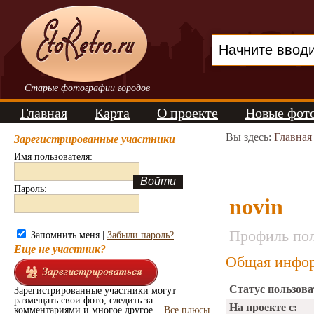
Старые фотографии городов
Главная
Карта
О проекте
Новые фот
Вы здесь:
Главная
Зарегистрированные участники
Имя пользователя:
Пароль:
novin
Профиль пол
Запомнить меня |
Забыли пароль?
Еще не участник?
Общая инфор
Статус пользова
Зарегистрированные участники могут
размещать свои фото, следить за
На проекте с:
комментариями и многое другое...
Все плюсы