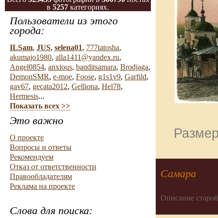
в
5257
категориях.
Пользователи из этого
города:
ILSam
,
JUS
,
selena01
,
777tatosha
,
akumajo1980
,
alla1411@yandex.ru
,
Angel0854
,
anxious
,
banditsamara
,
Brodjaga
,
DemonSMR
,
e-moe
,
Foose
,
g1s1v9
,
Garfild
,
gav67
,
gecata2012
,
Gelliona
,
Hel78
,
Hermesis
...
Показать всех >>
Это важно
Размер
О проекте
Вопросы и ответы
Рекомендуем
Отказ от ответственности
Самара
Правообладателям
Реклама на проекте
Описание старой
Слова для поиска: