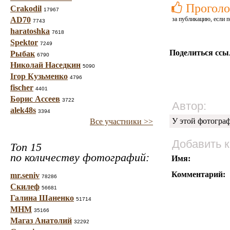
Проголо
Crakodil
17967
AD70
за публикацию, если п
7743
haratoshka
7618
Spektor
7249
Поделиться ссы
Рыбак
6790
Николай Наседкин
5090
Ігор Кузьменко
4796
fischer
4401
Борис Ассеев
3722
Автор:
alek48s
3394
У этой фотогра
Все участники >>
Добавить 
Топ 15
по количеству фотографий:
Имя:
Комментарий:
mr.seniv
78286
Скилеф
56681
Галина Шаненко
51714
МНМ
35166
Магаз Анатолий
32292