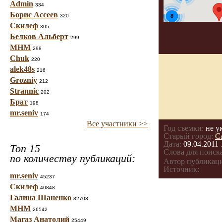
Admin
334
Борис Ассеев
320
8
Скилеф
305
Белков Альберт
299
МНМ
298
Chuk
220
alek48s
216
Grozniy
212
Strannic
202
Брат
198
mr.seniv
174
Все участники >>
Год съемки:
не у
Старый город:
С
Дата:
09.04.2011 
Топ 15
Слова для поиска
по количеству публикаций:
Автор публикац
Источник:
mr.seniv
45237
Скилеф
40848
Галина Шаненко
32703
МНМ
26542
Магаз Анатолий
25449