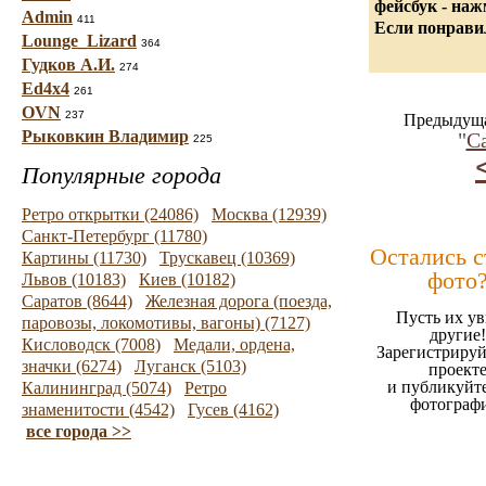
фейсбук - на
Admin
411
Если понравил
Lounge_Lizard
364
Гудков А.И.
274
Ed4x4
261
OVN
237
Предыдуща
Рыковкин Владимир
"
С
225
Популярные города
Ретро открытки (24086)
Москва (12939)
Санкт-Петербург (11780)
Остались 
Картины (11730)
Трускавец (10369)
фото
Львов (10183)
Киев (10182)
Саратов (8644)
Железная дорога (поезда,
Пусть их ув
паровозы, локомотивы, вагоны) (7127)
другие!
Кисловодск (7008)
Медали, ордена,
Зарегистрируй
значки (6274)
Луганск (5103)
проект
и публикуйт
Калининград (5074)
Ретро
фотограф
знаменитости (4542)
Гусев (4162)
все города >>