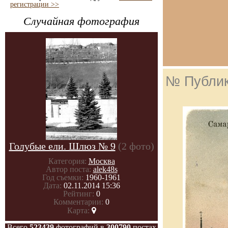
регистрации >>
Случайная фотография
№ Публи
Голубые ели. Шлюз № 9
(2 фото)
Категория:
Москва
Автор поста:
alek48s
Год съемки:
1960-1961
Дата:
02.11.2014 15:36
Рейтинг:
0
Комментарии:
0
Карта:
Всего
523439
фотографий в
300790
постах