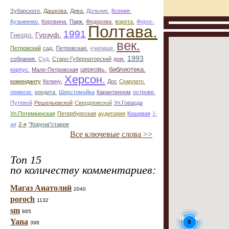
Зубарского.
Дашкова.
Дива.
Дольник.
Ксения.
Кузьменко.
Коровина.
Парк.
Федорова.
ворота.
Форос.
Полтава.
1991
Гурзуф.
Гнездо.
век.
Петровский
сад.
Петровская.
училище.
1993
собрания.
Суд.
Старо-Губернаторский
дом.
церковь.
библиотека.
корпус.
Мало-Петровская
Херсон.
коменданту
Келину.
Дос
Скарлато.
привозе.
кредита.
Шерстомойка
Карантинном
острове.
Путевой
Решельевской
Свердловской
Ул.Говарда
Ул.Потемкинская
Петербургская
аудитория
Кошевая
1-
ая
2-я
"Коруна"старое
Все ключевые слова >>
Топ 15
по количеству комментариев:
Магаз Анатолий
2040
poroch
1132
sm
865
Yana
8
398