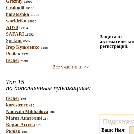
Grozniy
22990
Crakodil
19166
haratoshka
17292
worldriko
14815
AD70
12104
SAFARI
11552
Защита от
Spektor
автоматически
8532
регистраций:
Ігор Кузьменко
8485
Рыбак
7377
fischer
6098
Все участники >>
Топ 15
по дополненным публикациям:
fischer
459
korostenec
436
Nadezda Mihhailova
186
Магаз Анатолий
184
Подсказки
Борис Ассеев
178
Ваше Имя:
Рыбак
156