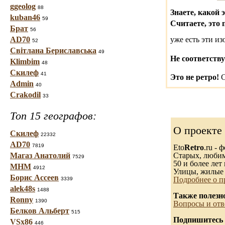
ggeolog
88
Знаете, какой 
kuban46
59
Считаете, это 
Брат
56
AD70
уже есть эти и
52
Світлана Бериславська
49
Не соответству
Klimbim
48
Скилеф
41
Это не ретро!
С
Admin
40
Crakodil
33
Топ 15 географов:
О проекте
Скилеф
22332
AD70
7819
Eto
Retro
.ru -
Магаз Анатолий
Старых, любимы
7529
50 и более лет 
МНМ
4912
Улицы, жилые 
Борис Ассеев
Подробнее о п
3339
alek48s
1488
Также полезн
Ronny
1390
Вопросы и отв
Белков Альберт
515
Подпишитесь 
VSx86
446