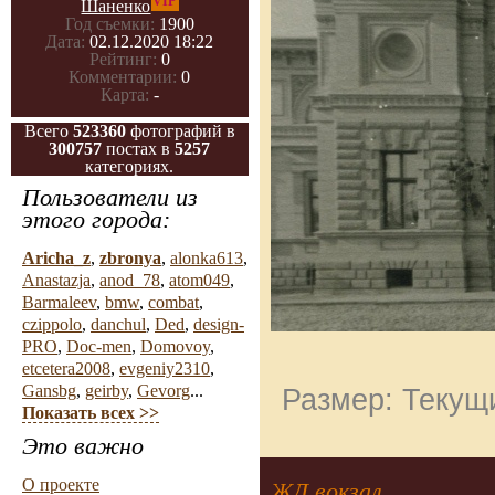
VIP
Шаненко
Год съемки:
1900
Дата:
02.12.2020 18:22
Рейтинг:
0
Комментарии:
0
Карта:
-
Всего
523360
фотографий в
300757
постах в
5257
категориях.
Пользователи из
этого города:
Aricha_z
,
zbronya
,
alonka613
,
Anastazja
,
anod_78
,
atom049
,
Barmaleev
,
bmw
,
combat
,
czippolo
,
danchul
,
Ded
,
design-
PRO
,
Doc-men
,
Domovoy
,
etcetera2008
,
evgeniy2310
,
Gansbg
,
geirby
,
Gevorg
...
Размер: Текущи
Показать всех >>
Это важно
О проекте
ЖД вокзал