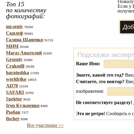
Пожалу
Топ 15
Если у 
по количеству
получит
фотографий:
mr.seniv
78260
Скилеф
56681
Галина Шаненко
51710
МНМ
35166
Магаз Анатолий
Подсказки экспер
32292
Grozniy
22990
Ваше Имя:
Crakodil
19166
haratoshka
17292
Знаете, какой это год?
Введ
worldriko
14815
Считаете, это повтор?
Вве
AD70
12104
изображения:
SAFARI
11552
Spektor
8532
Не соответствует разделу!
Ігор Кузьменко
8485
Рыбак
7377
Это не ретро!
Сообщить о с
fischer
6098
Все участники >>