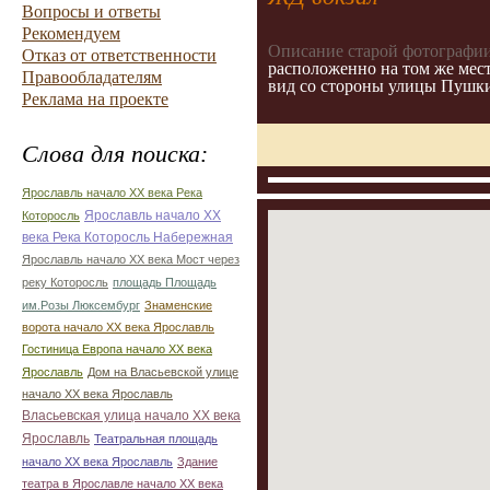
Вопросы и ответы
Рекомендуем
Описание старой фотографии
Отказ от ответственности
расположенно на том же месте
Правообладателям
вид со стороны улицы Пушки
Реклама на проекте
Слова для поиска:
Ярославль начало ХХ века Река
Ярославль начало ХХ
Которосль
века Река Которосль Набережная
Ярославль начало ХХ века Мост через
реку Которосль
площадь Площадь
им.Розы Люксембург
Знаменские
ворота начало ХХ века Ярославль
Гостиница Европа начало ХХ века
Ярославль
Дом на Власьевской улице
начало ХХ века Ярославль
Власьевская улица начало ХХ века
Ярославль
Театральная площадь
начало ХХ века Ярославль
Здание
театра в Ярославле начало ХХ века