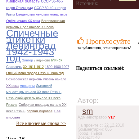
Киевская область
СССР 30-40-х
Источник:
годов Сталинрад
СССР 30-40-х годов
Крым
Введенский женский монастырь
Орёл начало ХХ века
Богоявленская
церковь Орёл начало ХХ века
Спичечные
этикетки
Проголосуйте
Ленинград
за публикацию, если понравилась!
1942-1943
год
Минск
Зингер
Людиново
Свислочь
XX 1911 1912
1899 1900 1907
Поделиться ссылкой:
Общий план города Рязани 1904 год
Вознесенская церковь Рязань начало
ХХ века
женщины
Льговский
монастырь начало ХХ века Рязань
Рязанский кремль начало ХХ века
Автор:
Рязань
Соборная площадь начало ХХ
sm
века Рязань
первая мировая
1-ая
Администратор
VIP
мировая
Все ключевые слова >>
На проекте с: 22.12.2010
Комментарии: 865
Город: Львов
Топ 15
Возраст: 48