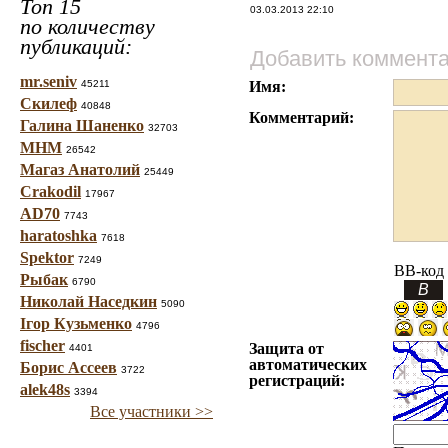
Топ 15
03.03.2013 22:10
по количеству
публикаций:
Добавить коммент
mr.seniv
45211
Имя:
Скилеф
40848
Комментарий:
Галина Шаненко
32703
МНМ
26542
Магаз Анатолий
25449
Crakodil
17967
AD70
7743
haratoshka
7618
Spektor
7249
BB-код
Рыбак
6790
Николай Наседкин
5090
Ігор Кузьменко
4796
fischer
Защита от
4401
автоматических
Борис Ассеев
3722
регистраций:
alek48s
3394
Все участники >>