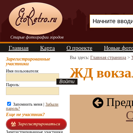
Старые фотографии городов
Главная
Карта
О проекте
Новые фот
Вы здесь:
Главная страница
>
Зарегистрированные
участники
ЖД вокзал
Имя пользователя:
Пароль:
Пред
Запомнить меня |
Забыли
пароль?
С
Еще не участник?
Зарегистрированные участники