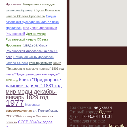
Ярославль
Театральная площадь
Казанский бульвар
Сад на Казанском
начало ХХ века Ярославль
Сад на
Казанском бульваре начало ХХ века
Ярославль
Угол улиц Стрелецкой и
Романовской
Дом на улице
Романовской начало ХХ века
Свадьба
Ярославль
Улица
Романовская Ярославль начало ХХ
века
Пожарная часть Ярославль
начало ХХ века
конструктивизм
Книга
"Придворные дамские наряды" 1801 год
Книга "Придворные дамские наряды"
Книга "Придворные
1831 год
дамские наряды" 1831 год
мир моды декабрь-
январь 1829 год
1977
Мемориал
Год съемки:
не указан
дореволюционная
ул. Полицейская.
Старый город:
Одесса
Дата:
17.03.2011 01:01
СССР 30-40-х годов Московская
Слова для поиска:
СССР 30-40-х годов
область
Автор публикации:
kravshik