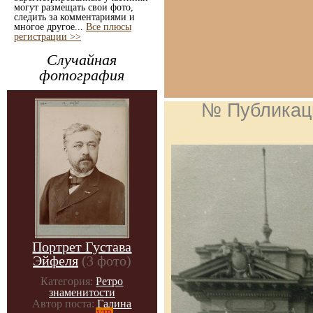
могут размещать свои фото,
следить за комментариями и
многое другое...
Все плюсы
регистрации >>
Случайная
фотография
№ Публикац
Портрет Густава
Эйфеля
(3 фото)
Категория:
Ретро
знаменитости
Автор поста:
Галина