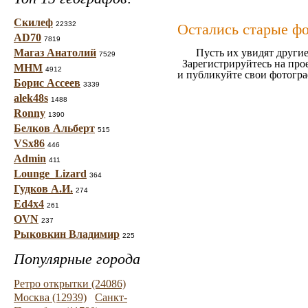
Скилеф
22332
Остались старые ф
AD70
7819
Магаз Анатолий
Пусть их увидят другие
7529
Зарегистрируйтесь на про
МНМ
4912
и публикуйте свои фотогр
Борис Ассеев
3339
alek48s
1488
Ronny
1390
Белков Альберт
515
VSx86
446
Admin
411
Lounge_Lizard
364
Гудков А.И.
274
Ed4x4
261
OVN
237
Рыковкин Владимир
225
Популярные города
Ретро открытки (24086)
Москва (12939)
Санкт-