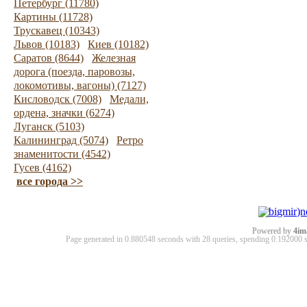
Петербург (11780)
Картины (11728)
Трускавец (10343)
Львов (10183)
Киев (10182)
Саратов (8644)
Железная
дорога (поезда, паровозы,
локомотивы, вагоны) (7127)
Кисловодск (7008)
Медали,
ордена, значки (6274)
Луганск (5103)
Калининград (5074)
Ретро
знаменитости (4542)
Гусев (4162)
все города >>
Powered by
4im
Page generated in 0.880548 seconds with 28 queries, spending 0.19200