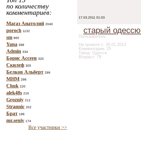
по количеству
комментариев:
17.03.2011 01:03
Магаз Анатолий
2040
старый одессю
poroch
1132
Пользователь
sm
865
Yana
На проекте с: 26.01.2013
398
Комментарии: 25
Admin
334
Город: Одесса
Возраст: 79
Борис Ассеев
320
Скилеф
305
Белков Альберт
299
МНМ
298
Chuk
220
alek48s
216
Grozniy
212
Strannic
202
Брат
198
mr.seniv
174
Все участники >>