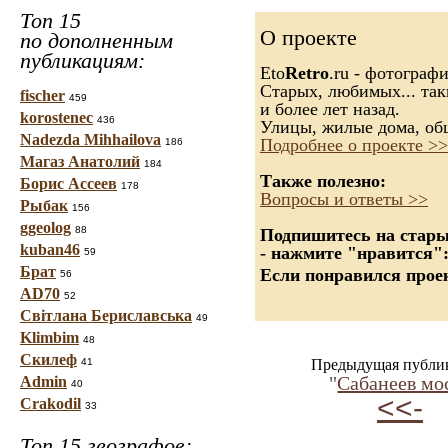
Топ 15
О проекте
по дополненным
публикациям:
Eto
Retro
.ru - фотограф
Старых, любимых... так
fischer
459
и более лет назад.
korostenec
436
Улицы, жилые дома, об
Nadezda Mihhailova
Подробнее о проекте >>
186
Магаз Анатолий
184
Также полезно:
Борис Ассеев
178
Вопросы и ответы >>
Рыбак
156
ggeolog
88
Подпишитесь на старые
kuban46
- нажмите "нравится"
59
Брат
Если понравился проек
56
AD70
52
Світлана Бериславська
49
Klimbim
48
Скилеф
41
Предыдущая публи
"
Сабанеев мо
Admin
40
<<-
Crakodil
33
Топ 15 географов: