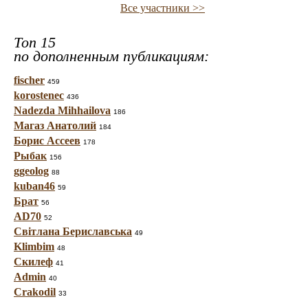
Все участники >>
Топ 15
по дополненным публикациям:
fischer
459
korostenec
436
Nadezda Mihhailova
186
Магаз Анатолий
184
Борис Ассеев
178
Рыбак
156
ggeolog
88
kuban46
59
Брат
56
AD70
52
Світлана Бериславська
49
Klimbim
48
Скилеф
41
Admin
40
Crakodil
33