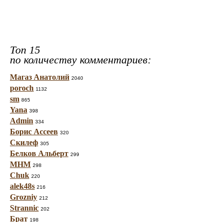
Топ 15
по количеству комментариев:
Магаз Анатолий
2040
poroch
1132
sm
865
Yana
398
Admin
334
Борис Ассеев
320
Скилеф
305
Белков Альберт
299
МНМ
298
Chuk
220
alek48s
216
Grozniy
212
Strannic
202
Брат
198