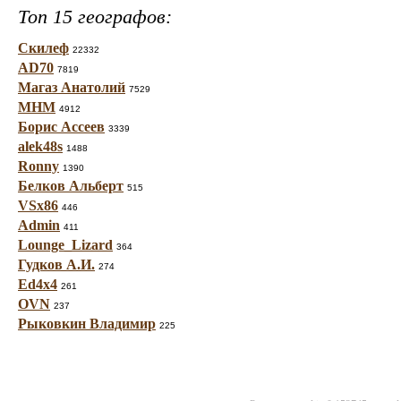
Топ 15 географов:
Скилеф
22332
AD70
7819
Магаз Анатолий
7529
МНМ
4912
Борис Ассеев
3339
alek48s
1488
Ronny
1390
Белков Альберт
515
VSx86
446
Admin
411
Lounge_Lizard
364
Гудков А.И.
274
Ed4x4
261
OVN
237
Рыковкин Владимир
225