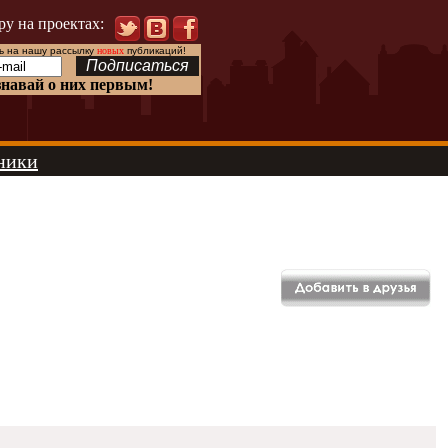
ру на проектах:
 на нашу рассылку
новых
публикаций!
знавай о них первым!
ники