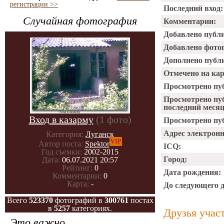
регистрации >>
Последний вход:
Случайная фотография
Комментарии:
Добавлено публ
Добавлено фото
Дополнено публ
Отмечено на ка
Просмотрено пу
Просмотрено пу
последний месяц
Вход в казарму
(1 фото)
Просмотрено пуб
Адрес электрон
Категория:
Луганск
VIP
Автор поста:
Spektor
ICQ:
Год съемки:
2002-2015
Город:
Дата:
06.07.2021 20:57
Рейтинг:
0
Дата рождения:
Комментарии:
0
Карта:
-
До следующего 
Всего
523370
фотографий в
300761
постах
в
5257
категориях.
Друзья учас
Это важно