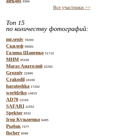
alek48s
3394
Все участники >>
Топ 15
по количеству фотографий:
mr.seniv
78260
Скилеф
56681
Галина Шаненко
51710
МНМ
35166
Магаз Анатолий
32292
Grozniy
22990
Crakodil
19166
haratoshka
17292
worldriko
14815
AD70
12104
SAFARI
11552
Spektor
8532
Ігор Кузьменко
8485
Рыбак
7377
fischer
6098