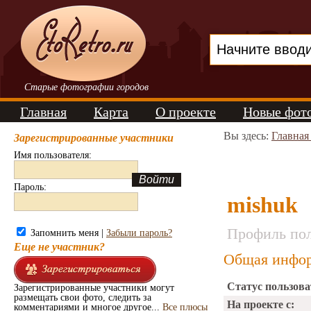
Старые фотографии городов
Главная
Карта
О проекте
Новые фот
Вы здесь:
Главная
Зарегистрированные участники
Имя пользователя:
Пароль:
mishuk
Профиль пол
Запомнить меня |
Забыли пароль?
Еще не участник?
Общая инфор
Статус пользова
Зарегистрированные участники могут
размещать свои фото, следить за
На проекте с:
комментариями и многое другое...
Все плюсы