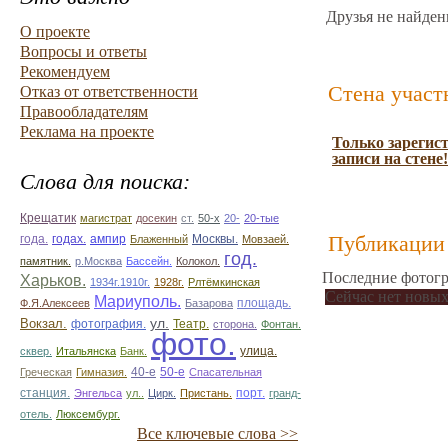
Друзья не найден
О проекте
Вопросы и ответы
Рекомендуем
Стена участ
Отказ от ответственности
Правообладателям
Реклама на проекте
Только зарегис
записи на стене!
Слова для поиска:
Крещатик
магистрат
досекин
ст.
50-х
20-
20-тые
Публикации 
ампир
года.
годах.
Блаженный
Москвы.
Мовзаей.
год.
памятник.
р.Москва
Бассейн.
Колокол.
Последние фотогр
Харьков.
1934г.1910г.
1928г.
Рлтёмкинская
Сейчас нет новых
Мариуполь.
площадь.
Ф.Я.Алексеев
Базарова
ул.
Вокзал.
фотография.
Театр.
сторона.
Фонтан.
фото.
улица.
сквер.
Итальянска
Банк.
50-е
Греческая
Гимназия.
40-е
Спасательная
станция.
Энгельса
ул..
Цирк.
Пристань.
порт.
гранд-
отель.
Люксембург.
Все ключевые слова >>