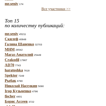
mr.seniv
174
Все участники >>
Топ 15
по количеству публикаций:
mr.seniv
45211
Скилеф
40848
Галина Шаненко
32703
МНМ
26542
Магаз Анатолий
25449
Crakodil
17967
AD70
7743
haratoshka
7618
Spektor
7249
Рыбак
6790
Николай Наседкин
5090
Ігор Кузьменко
4796
fischer
4401
Борис Ассеев
3722