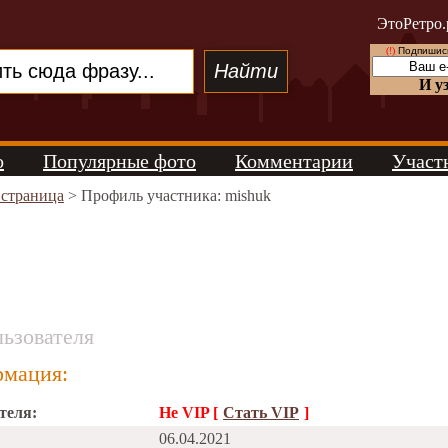
ЭтоРетро.
(!)
Подпишись
И у
о
Популярные фото
Комментарии
Участ
 страница
> Профиль участника: mishuk
ьзователя
мация:
теля:
Не VIP [
Стать VIP
]
06.04.2021