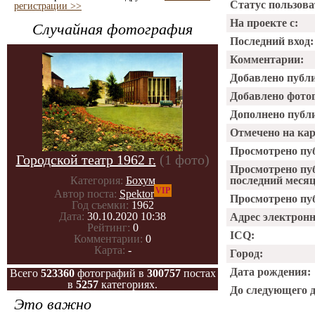
Статус пользова
регистрации >>
На проекте с:
Случайная фотография
Последний вход:
Комментарии:
Добавлено публ
Добавлено фото
Дополнено публ
Отмечено на ка
Просмотрено пу
Городской театр 1962 г.
(1 фото)
Просмотрено пу
Категория:
Бохум
последний месяц
VIP
Автор поста:
Spektor
Просмотрено пуб
Год съемки:
1962
Дата:
30.10.2020 10:38
Адрес электрон
Рейтинг:
0
ICQ:
Комментарии:
0
Карта:
-
Город:
Дата рождения:
Всего
523360
фотографий в
300757
постах
в
5257
категориях.
До следующего 
Это важно