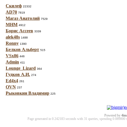
Скилеф
22332
AD70
7819
Магаз Анатолий
7529
МНМ
4912
Борис Ассеев
3339
alek48s
1488
Ronny
1390
Белков Альберт
515
VSx86
446
Admin
411
Lounge_Lizard
364
Гудков А.И.
274
Ed4x4
261
OVN
237
Рыковкин Владимир
225
Powered by
4im
Page generated in 0.242183 seconds with 31 queries, spending 0.08900