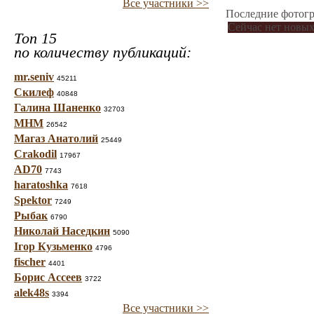
Все участники >>
Последние фотогр
Сейчас нет новых
Топ 15
по количеству публикаций:
mr.seniv
45211
Скилеф
40848
Галина Шаненко
32703
МНМ
26542
Магаз Анатолий
25449
Crakodil
17967
AD70
7743
haratoshka
7618
Spektor
7249
Рыбак
6790
Николай Наседкин
5090
Ігор Кузьменко
4796
fischer
4401
Борис Ассеев
3722
alek48s
3394
Все участники >>