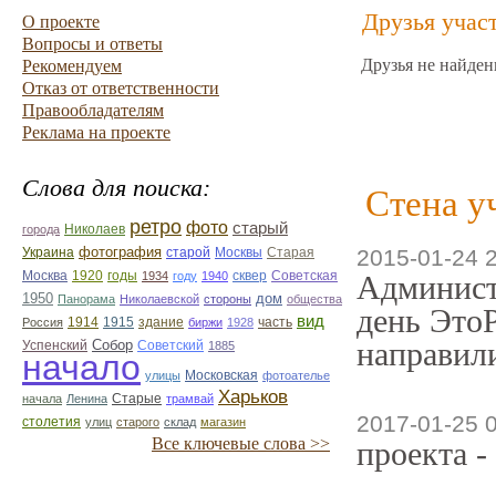
Друзья учас
О проекте
Вопросы и ответы
Друзья не найден
Рекомендуем
Отказ от ответственности
Правообладателям
Реклама на проекте
Слова для поиска:
Стена у
ретро
фото
старый
Николаев
города
фотография
Украина
Старая
2015-01-24 
старой
Москвы
Москва
1920
годы
сквер
1934
году
1940
Советская
Админист
1950
дом
Панорама
Николаевской
стороны
общества
день ЭтоР
вид
1914
1915
здание
Россия
биржи
1928
часть
направили
Собор
Успенский
Советский
1885
начало
улицы
Московская
фотоателье
Харьков
Старые
начала
Ленина
трамвай
2017-01-25 
столетия
улиц
старого
склад
магазин
Все ключевые слова >>
проекта -