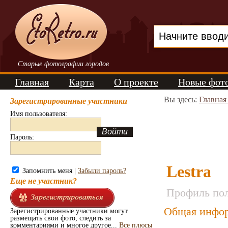
Старые фотографии городов
Главная
Карта
О проекте
Новые фот
Вы здесь:
Главная
Зарегистрированные участники
Имя пользователя:
Пароль:
Lestra
Запомнить меня |
Забыли пароль?
Еще не участник?
Профиль пол
Общая инфор
Зарегистрированные участники могут
размещать свои фото, следить за
комментариями и многое другое...
Все плюсы