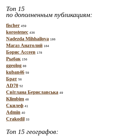
Топ 15
по дополненным публикациям:
fischer
459
korostenec
436
Nadezda Mihhailova
186
Магаз Анатолий
184
Борис Ассеев
178
Рыбак
156
ggeolog
88
kuban46
59
Брат
56
AD70
52
Світлана Бериславська
49
Klimbim
48
Скилеф
41
Admin
40
Crakodil
33
Топ 15 географов: