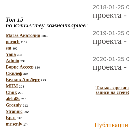
2018-01-25 
проекта -
Топ 15
по количеству комментариев:
2019-01-25 
Магаз Анатолий
2040
проекта -
poroch
1132
sm
865
Yana
398
2020-01-25 
Admin
334
проекта -
Борис Ассеев
320
Скилеф
305
Белков Альберт
299
МНМ
298
Только зарегис
Chuk
записи на стене!
220
alek48s
216
Grozniy
212
Strannic
202
Брат
198
Публикации 
mr.seniv
174