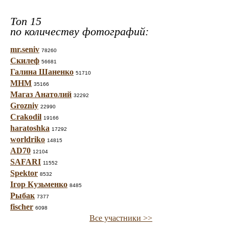
Топ 15
по количеству фотографий:
mr.seniv
78260
Скилеф
56681
Галина Шаненко
51710
МНМ
35166
Магаз Анатолий
32292
Grozniy
22990
Crakodil
19166
haratoshka
17292
worldriko
14815
AD70
12104
SAFARI
11552
Spektor
8532
Ігор Кузьменко
8485
Рыбак
7377
fischer
6098
Все участники >>