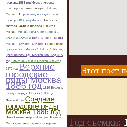
гравюра 1886 год Москва
Красная
площадь картина гравюра 1886 год
Москва
Петровский дворец картина
гравюра 1886 год Москва
Тверская
застава картина гравюра 1886 год
Москва
Москва-река Кремль Москва
1886 год 1823 год
Вид каменного моста
Москва 1886 год 1825 год
Пресненские
пруда и мост Москва 1886 год 1825 год
Красная площадь Москва 1886 год 1872
год
Биржа на Ильине Москва 1886 год
Верхние
Этот пост п
1872 год
городские
ряды Москва
1886 год
1816
Верхние
городские ряды Москва 1886 год
Средние
Панской ряд
городские ряды
Москва 1886 год
Новый императорский дворец Крмель
Год съемки:
1
Москва рисунок
Терем со стороны