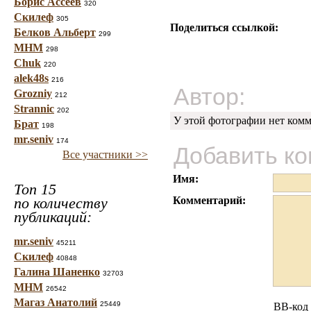
Борис Ассеев
320
Скилеф
305
Поделиться ссылкой:
Белков Альберт
299
МНМ
298
Chuk
220
alek48s
216
Автор:
Grozniy
212
Strannic
202
У этой фотографии нет комм
Брат
198
mr.seniv
174
Добавить к
Все участники >>
Имя:
Топ 15
по количеству
Комментарий:
публикаций:
mr.seniv
45211
Скилеф
40848
Галина Шаненко
32703
МНМ
26542
Магаз Анатолий
25449
BB-код