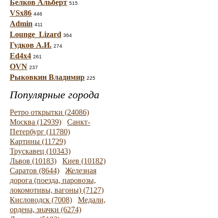
Белков Альберт
515
VSx86
446
Admin
411
Lounge_Lizard
364
Гудков А.И.
274
Ed4x4
261
OVN
237
Рыковкин Владимир
225
Популярные города
Ретро открытки (24086)
Москва (12939)
Санкт-
Петербург (11780)
Картины (11729)
Трускавец (10343)
Львов (10183)
Киев (10182)
Саратов (8644)
Железная
дорога (поезда, паровозы,
локомотивы, вагоны) (7127)
Кисловодск (7008)
Медали,
ордена, значки (6274)