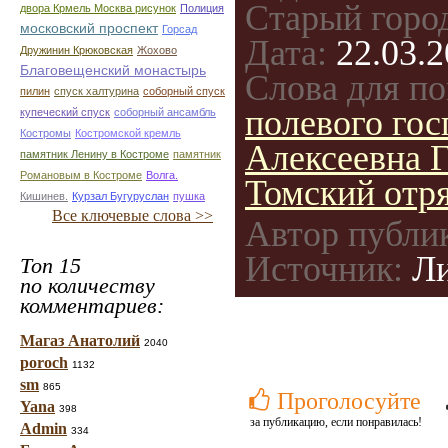
Старый горо
двора Крмель Москва рисунок
Полиция
московский проспект
Горсад
Дата:
22.03.2
Дружинин Крюковская
Жохово
Благовещенский монастырь
Слова для по
пилин
спуск халтурина
соборный спуск
полевого гос
купеческий спуск
соборный ансамбль
Костромы
Костромской кремль
Алексеевна 
памятник Ленину в Костроме
памятник
Романовым в Костроме
Волга.
Томский отр
Кишинев.
Курзал Бугуруслан
пушка
Все ключевые слова >>
Автор публи
Источник:
Ли
Топ 15
по количеству
комментариев:
Магаз Анатолий
2040
poroch
1132
sm
865
Проголосуйте
Yana
398
за публикацию, если понравилась!
Admin
334