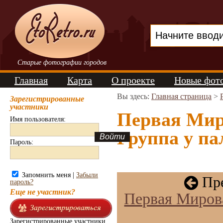
Старые фотографии городов
Главная
Карта
О проекте
Новые фот
Вы здесь:
Главная страница
>
Зарегистрированные
участники
Первая Мир
Имя пользователя:
Группа у па
Пароль:
Запомнить меня |
Забыли
Пре
пароль?
Еще не участник?
Первая Мирова
Зарегистрированные участники