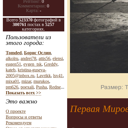
Рейтинг:
0
Комментарии:
0
Карта:
-
Всего
523370
фотографий в
300761
постах в
5257
категориях.
Пользователи из
этого города:
Tomded
,
Борис Ослин
,
alkolru
,
andrei78
,
attis56
,
elensi
,
eugen51
,
evgen_tsk
,
Greddy
,
kateb
,
kristina-guseva-
2005@inbox.ru
,
Lavrikk
,
lsv41
,
mixa01
,
mizar
,
murukos
,
Размер: Т
pm626
,
poexali
,
Pusha
,
Redne
...
Показать всех >>
Это важно
Первая Миров
О проекте
Вопросы и ответы
Рекомендуем