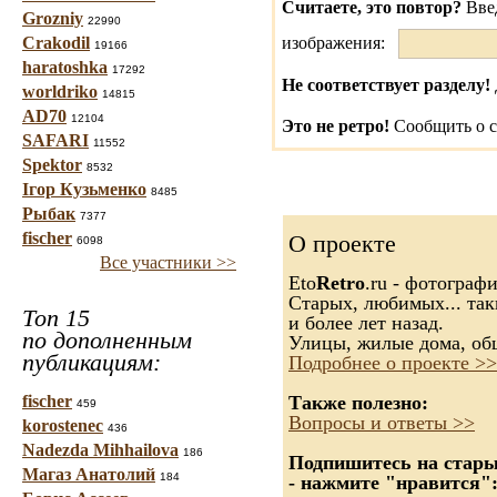
Считаете, это повтор?
Вве
Grozniy
22990
Crakodil
изображения:
19166
haratoshka
17292
Не соответствует разделу!
worldriko
14815
AD70
12104
Это не ретро!
Сообщить о с
SAFARI
11552
Spektor
8532
Ігор Кузьменко
8485
Рыбак
7377
fischer
О проекте
6098
Все участники >>
Eto
Retro
.ru - фотограф
Старых, любимых... так
Топ 15
и более лет назад.
по дополненным
Улицы, жилые дома, об
публикациям:
Подробнее о проекте >>
fischer
Также полезно:
459
Вопросы и ответы >>
korostenec
436
Nadezda Mihhailova
186
Подпишитесь на старые
Магаз Анатолий
184
- нажмите "нравится"