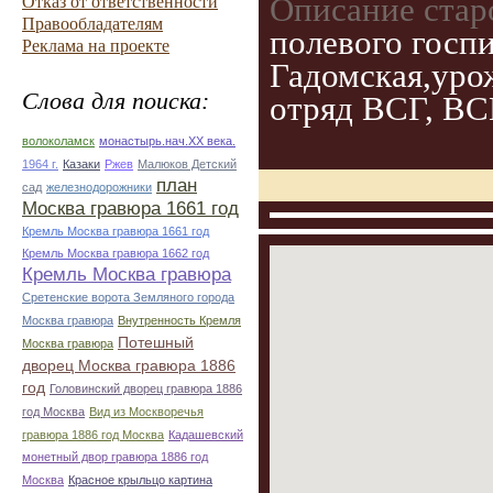
Описание стар
Отказ от ответственности
Правообладателям
полевого госп
Реклама на проекте
Гадомская,уро
Слова для поиска:
отряд ВСГ, ВС
волоколамск
монастырь.нач.ХХ века.
1964 г.
Казаки
Ржев
Малюков Детский
план
сад
железнодорожники
Москва гравюра 1661 год
Кремль Москва гравюра 1661 год
Кремль Москва гравюра 1662 год
Кремль Москва гравюра
Сретенские ворота Земляного города
Москва гравюра
Внутренность Кремля
Потешный
Москва гравюра
дворец Москва гравюра 1886
год
Головинский дворец гравюра 1886
год Москва
Вид из Москворечья
гравюра 1886 год Москва
Кадашевский
монетный двор гравюра 1886 год
Москва
Красное крыльцо картина