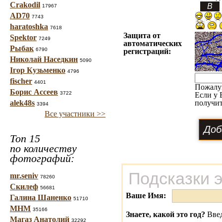
Crakodil
17967
AD70
7743
haratoshka
7618
Защита от
Spektor
7249
автоматических
Рыбак
6790
регистраций:
Николай Наседкин
5090
Ігор Кузьменко
4796
fischer
4401
Пожалу
Борис Ассеев
3722
Если у 
alek48s
получит
3394
Все участники >>
Топ 15
по количеству
фотографий:
Подсказки 
mr.seniv
78260
Скилеф
56681
Ваше Имя:
Галина Шаненко
51710
МНМ
35166
Знаете, какой это год?
Введ
Магаз Анатолий
32292