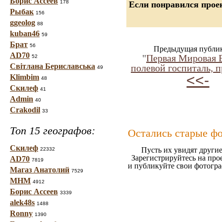
Борис Ассеев
178
Если понравился проек
Рыбак
156
ggeolog
88
kuban46
59
Брат
56
Предыдущая публи
AD70
"
Первая Мировая 
52
Світлана Бериславська
полевой госпиталь, п
49
<<-
Klimbim
48
Скилеф
41
Admin
40
Crakodil
33
Топ 15 географов:
Остались старые ф
Скилеф
Пусть их увидят другие
22332
Зарегистрируйтесь на про
AD70
7819
и публикуйте свои фотогр
Магаз Анатолий
7529
МНМ
4912
Борис Ассеев
3339
alek48s
1488
Ronny
1390