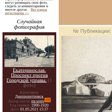
могут размещать свои фото,
следить за комментариями и
многое другое...
Все плюсы
регистрации >>
Случайная
фотография
№ Публикации
Екатеринослав.
Проспект против
Городской управы.
(1
фото)
Категория:
Днепропетровск
VIP
Автор поста:
mr.seniv
Год съемки:
1900-1920
Дата:
01.05.2021 15:37