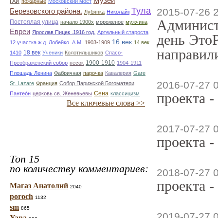
Музей
ГАИ
пожарные
Московский мост
Тула
2015-07-26 
Березовского района.
Лубянка
Николайii
Админист
Постоялая улица
начало 1900х
мороженое
мужчина
Евреи
Ярослав Пицек .1916 год.
Артельный староста
день ЭтоР
16 век
12 участка ж.д. Лобейко. А.М.
1903-1909
14 век
направили
18 век
1410
Ученики
Колотильшиков
Спасо-
1900-1910
Преображенский собор
песок
1904-1911
Плошадь Ленина
Фабричная
парочка
Кавалерия
Gare
2016-07-27 
St. Lazare
Франция
Собор Парижской Богоматери
Сена
проекта -
Пантео́н
церковь св. Женевьевы
классицизм
Все ключевые слова >>
2017-07-27 
проекта -
Топ 15
по количеству комментариев:
2018-07-27 
проекта -
Магаз Анатолий
2040
poroch
1132
sm
865
2019-07-27 
Yana