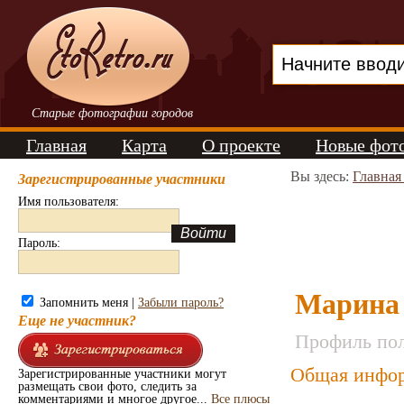
Старые фотографии городов
Главная
Карта
О проекте
Новые фот
Вы здесь:
Главная
Зарегистрированные участники
Имя пользователя:
Пароль:
Марина 
Запомнить меня |
Забыли пароль?
Еще не участник?
Профиль пол
Общая инфор
Зарегистрированные участники могут
размещать свои фото, следить за
комментариями и многое другое...
Все плюсы