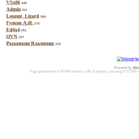
VSx86
446
Admin
411
Lounge_Lizard
364
Гудков А.И.
274
Ed4x4
261
OVN
237
Рыковкин Владимир
225
Powered by
4im
Page generated in 0.982498 seconds with 31 queries, spending 0.15200