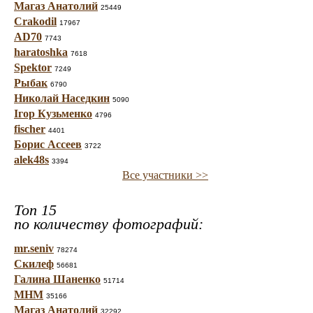
Магаз Анатолий
25449
Crakodil
17967
AD70
7743
haratoshka
7618
Spektor
7249
Рыбак
6790
Николай Наседкин
5090
Ігор Кузьменко
4796
fischer
4401
Борис Ассеев
3722
alek48s
3394
Все участники >>
Топ 15
по количеству фотографий:
mr.seniv
78274
Скилеф
56681
Галина Шаненко
51714
МНМ
35166
Магаз Анатолий
32292