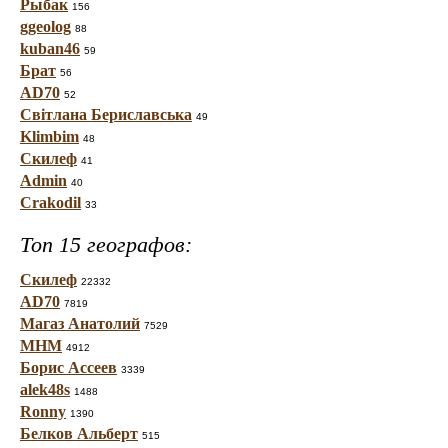
Рыбак
156
ggeolog
88
kuban46
59
Брат
56
AD70
52
Світлана Бериславська
49
Klimbim
48
Скилеф
41
Admin
40
Crakodil
33
Топ 15 географов:
Скилеф
22332
AD70
7819
Магаз Анатолий
7529
МНМ
4912
Борис Ассеев
3339
alek48s
1488
Ronny
1390
Белков Альберт
515