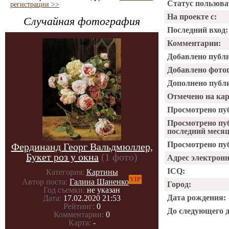
Статус пользова
регистрации >>
На проекте с:
Случайная фотография
Последний вход:
Комментарии:
Добавлено публ
Добавлено фото
Дополнено публ
Отмечено на ка
Просмотрено пу
Просмотрено пу
последний месяц
Просмотрено пуб
Фердинанд Георг Вальдмюллер,
Букет роз у окна
(1 фото)
Адрес электрон
ICQ:
Категория:
Картины
VIP
Автор поста:
Галина Шаненко
Город:
Год съемки:
не указан
Дата рождения:
Дата:
17.02.2020 21:53
Рейтинг:
0
До следующего 
Комментарии:
0
Карта:
-