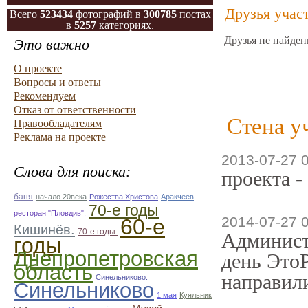
Друзья учас
Всего
523434
фотографий в
300785
постах
в
5257
категориях.
Друзья не найден
Это важно
О проекте
Вопросы и ответы
Рекомендуем
Отказ от ответственности
Стена у
Правообладателям
Реклама на проекте
2013-07-27 
Слова для поиска:
проекта -
баня
начало 20века
Рожества Христова
Аракчеев
70-е годы
ресторан "Пловдив".
2014-07-27 
60-е
Кишинёв.
70-е годы.
Админист
годы
Днепропетровская
день ЭтоР
область
направили
Синельниково.
Синельниково
1 мая
Куяльник