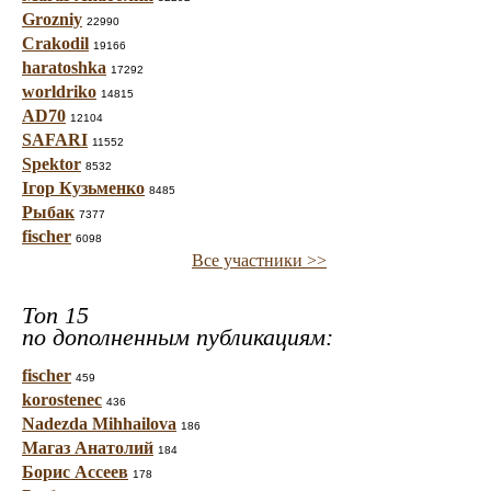
Grozniy
22990
Crakodil
19166
haratoshka
17292
worldriko
14815
AD70
12104
SAFARI
11552
Spektor
8532
Ігор Кузьменко
8485
Рыбак
7377
fischer
6098
Все участники >>
Топ 15
по дополненным публикациям:
fischer
459
korostenec
436
Nadezda Mihhailova
186
Магаз Анатолий
184
Борис Ассеев
178