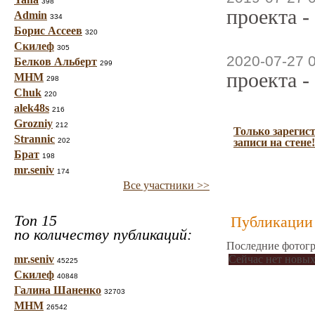
398
проекта -
Admin
334
Борис Ассеев
320
Скилеф
305
2020-07-27 
Белков Альберт
299
проекта -
МНМ
298
Chuk
220
alek48s
216
Grozniy
212
Только зарегис
Strannic
202
записи на стене!
Брат
198
mr.seniv
174
Все участники >>
Топ 15
Публикации 
по количеству публикаций:
Последние фотогр
mr.seniv
Сейчас нет новых
45225
Скилеф
40848
Галина Шаненко
32703
МНМ
26542