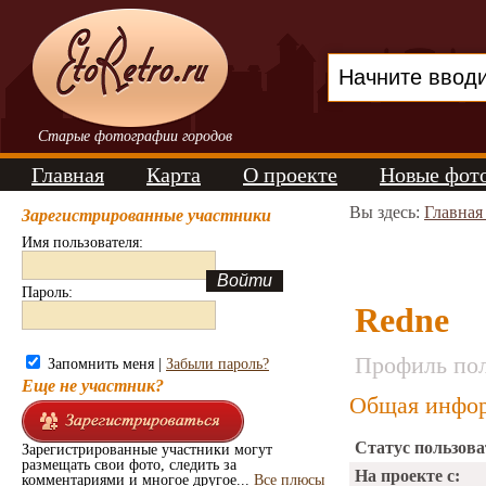
Старые фотографии городов
Главная
Карта
О проекте
Новые фот
Вы здесь:
Главная
Зарегистрированные участники
Имя пользователя:
Пароль:
Redne
Профиль пол
Запомнить меня |
Забыли пароль?
Еще не участник?
Общая инфор
Статус пользова
Зарегистрированные участники могут
размещать свои фото, следить за
На проекте с:
комментариями и многое другое...
Все плюсы