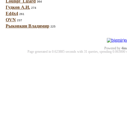
Lounge_Lizard
364
Гудков А.И.
274
Ed4x4
261
OVN
237
Рыковкин Владимир
225
Powered by
4im
Page generated in 0.623885 seconds with 31 queries, spending 0.06300