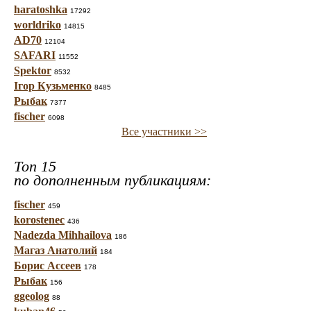
haratoshka
17292
worldriko
14815
AD70
12104
SAFARI
11552
Spektor
8532
Ігор Кузьменко
8485
Рыбак
7377
fischer
6098
Все участники >>
Топ 15
по дополненным публикациям:
fischer
459
korostenec
436
Nadezda Mihhailova
186
Магаз Анатолий
184
Борис Ассеев
178
Рыбак
156
ggeolog
88