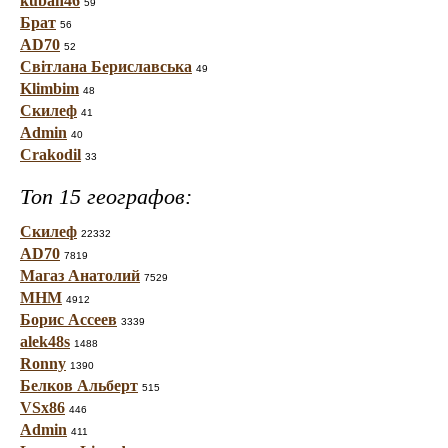
kuban46
59
Брат
56
AD70
52
Світлана Бериславська
49
Klimbim
48
Скилеф
41
Admin
40
Crakodil
33
Топ 15 географов:
Скилеф
22332
AD70
7819
Магаз Анатолий
7529
МНМ
4912
Борис Ассеев
3339
alek48s
1488
Ronny
1390
Белков Альберт
515
VSx86
446
Admin
411