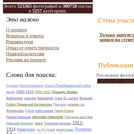
Всего
523365
фотографий в
300758
постах
в
5257
категориях.
Это важно
Стена участ
О проекте
Только зарегис
Вопросы и ответы
записи на стене!
Рекомендуем
Отказ от ответственности
Правообладателям
Реклама на проекте
Публикации 
Слова для поиска:
Последние фотогр
Сейчас нет новых
Ученики
Колотильшиков
Спасо-Преображенский собор
1900-1910
песок
1904-1911
Плошадь Ленина
Фабричная
парочка
Кавалерия
Gare St. Lazare
Франция
Собор Парижской Богоматери
Пантео́н
церковь св.
Сена
Женевьевы
классицизм
Гранд Опера
женская гимназия
Рождественская
Траурное шествие
1912-
Невский проспект
Оцуп
Троицкая церковь
1914
Лозовая
Раменское
ул.Чугунова
моностырь