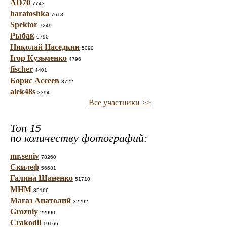
AD70
7743
haratoshka
7618
Spektor
7249
Рыбак
6790
Николай Наседкин
5090
Ігор Кузьменко
4796
fischer
4401
Борис Ассеев
3722
alek48s
3394
Все участники >>
Топ 15
по количеству фотографий:
mr.seniv
78260
Скилеф
56681
Галина Шаненко
51710
МНМ
35166
Магаз Анатолий
32292
Grozniy
22990
Crakodil
19166