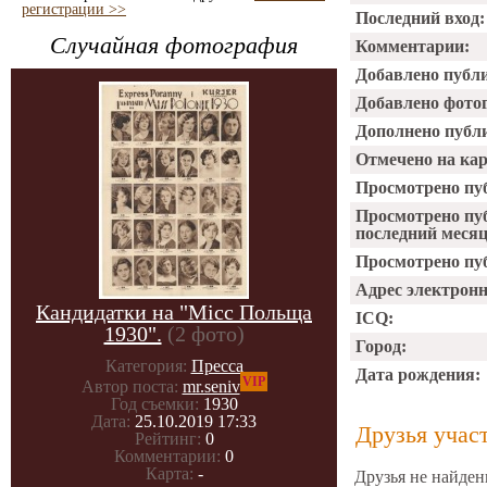
регистрации >>
Последний вход:
Случайная фотография
Комментарии:
Добавлено публ
Добавлено фото
Дополнено публ
Отмечено на ка
Просмотрено пу
Просмотрено пу
последний месяц
Просмотрено пуб
Адрес электрон
Кандидатки на "Місс Польща
ICQ:
1930".
(2 фото)
Город:
Категория:
Пресса
Дата рождения:
VIP
Автор поста:
mr.seniv
Год съемки:
1930
Дата:
25.10.2019 17:33
Друзья учас
Рейтинг:
0
Комментарии:
0
Карта:
-
Друзья не найден