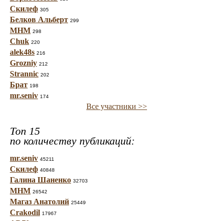
Скилеф
305
Белков Альберт
299
МНМ
298
Chuk
220
alek48s
216
Grozniy
212
Strannic
202
Брат
198
mr.seniv
174
Все участники >>
Топ 15
по количеству публикаций:
mr.seniv
45211
Скилеф
40848
Галина Шаненко
32703
МНМ
26542
Магаз Анатолий
25449
Crakodil
17967