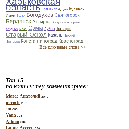
Харьковская
область
Купянск
Волчанск
Чугуев
Богодухов
Святогорск
Изюм
Валки
Бердянск
Ахтырка
Введенская церковь
Сумы
Таганрог
Лубны
Уездных
мест.
Старый Оскол
Казань
Нижний
Константиноград
Красноград
Новгород
Все ключевые слова >>
Топ 15
по количеству комментариев:
Магаз Анатолий
2040
poroch
1132
sm
865
Yana
398
Admin
334
Борис Ассеев
320