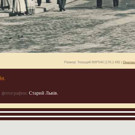
Размер: Текущий 808*540 (178.1 KB) |
Оригина
в.
 фотографии:
Старий Львів.