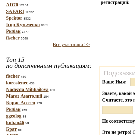
регистраций:
AD70
12104
SAFARI
11552
Spektor
8532
Ігор Кузьменко
8485
Рыбак
7377
fischer
6098
Все участники >>
Топ 15
по дополненным публикациям:
Подсказки
fischer
459
Ваше Имя:
korostenec
436
Nadezda Mihhailova
186
Знаете, какой 
Магаз Анатолий
184
Считаете, это 
Борис Ассеев
178
Рыбак
156
ggeolog
88
Не соответству
kuban46
59
Брат
56
Это не ретро!
С