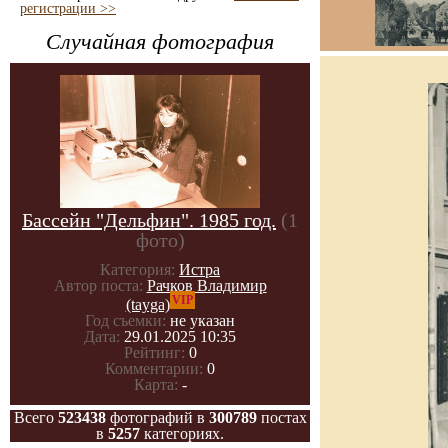
регистрации >>
Случайная фотография
Бассейн "Дельфин". 1985 год.
(1
фото)
Категория:
Истра
Автор поста:
Рачков Владимир
VIP
(tayga)
Год съемки:
не указан
Дата:
29.01.2025 10:35
Рейтинг:
0
Комментарии:
0
Карта:
-
Всего
523438
фотографий в
300789
постах
в
5257
категориях.