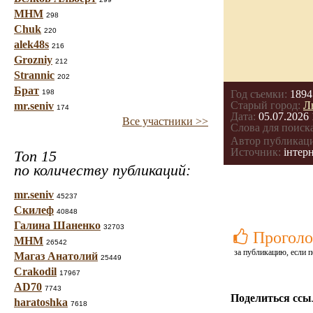
МНМ
298
Chuk
220
alek48s
216
Grozniy
212
Strannic
202
Брат
198
Год съемки:
1894
Старый город:
Л
mr.seniv
174
Дата:
05.07.2026 
Все участники >>
Слова для поиска
Автор публикац
Источник:
інтерн
Топ 15
по количеству публикаций:
mr.seniv
45237
Скилеф
40848
Галина Шаненко
32703
Проголо
МНМ
26542
за публикацию, если п
Магаз Анатолий
25449
Crakodil
17967
AD70
7743
Поделиться ссы
haratoshka
7618