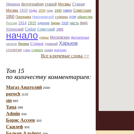
фотография
Украина
Старая
старой
Москвы
Москва
1920
годы
сквер
1934
году
1940
Советская
1950
дом
Панорама
Николаевской
стороны
общества
вид
1914
1915
здание
Россия
биржи
1928
часть
Собор
Успенский
Советский
1885
начало
улицы
Московская
фотоателье
Харьков
Старые
начала
Ленина
трамвай
столетия
улиц
старого
склад
магазин
Все ключевые слова >>
Топ 15
по количеству комментариев:
Магаз Анатолий
2040
poroch
1132
sm
865
Yana
398
Admin
334
Борис Ассеев
320
Скилеф
305
Белков Альберт
299