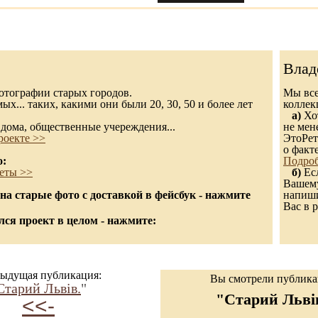
Влад
 фотографии старых городов.
Мы все
х... таких, какими они были 20, 30, 50 и более лет
колле
а)
Хот
дома, общественные учереждения...
не мен
роекте >>
ЭтоРет
о факт
о:
Подроб
еты >>
б)
Есл
Вашему
а старые фото с доставкой в фейсбук - нажмите
напиши
Вас в р
ся проект в целом - нажмите:
ыдущая публикация:
Вы смотрели публик
Старий Львів.
"
"Старий Льві
<<-