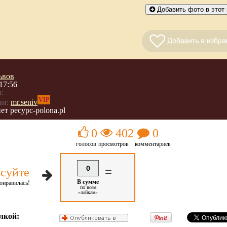
Добавить фото в этот 
ьвов
17:56
:
VIP
ии:
mr.seniv
ет ресурс-роlona.pl
0
402
0
голосов
просмотров
комментариев
0
=
суйте
В сумме
онравилась!
по всем
«лайкам»
лкой: