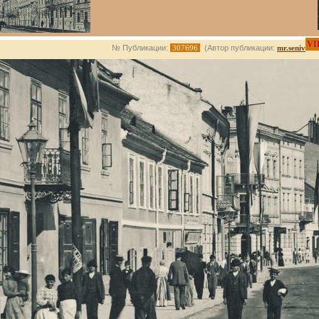
VI
№ Публикации:
307696
(Автор публикации:
mr.seniv