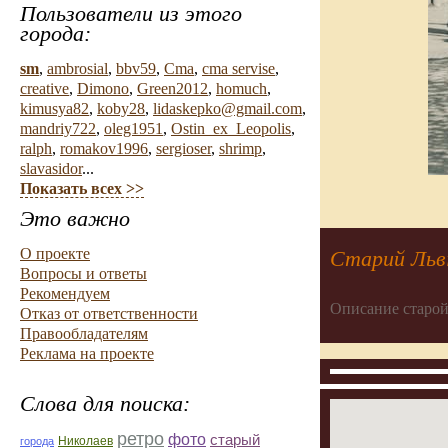
Пользователи из этого
города:
sm
,
ambrosial
,
bbv59
,
Cma
,
cma servise
,
creative
,
Dimono
,
Green2012
,
homuch
,
kimusya82
,
koby28
,
lidaskepko@gmail.com
,
mandriy722
,
oleg1951
,
Ostin_ex_Leopolis
,
ralph
,
romakov1996
,
sergioser
,
shrimp
,
slavasidor
...
Показать всех >>
Это важно
О проекте
Старий Льві
Вопросы и ответы
Рекомендуем
Описание старой
Отказ от ответственности
Правообладателям
Реклама на проекте
Слова для поиска:
ретро
фото
старый
Николаев
города