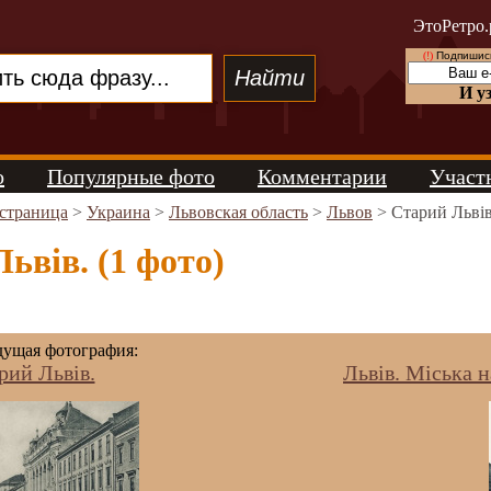
ЭтоРетро.
(!)
Подпишись
И у
о
Популярные фото
Комментарии
Участ
 страница
>
Украина
>
Львовская область
>
Львов
> Старий Львів
ьвів. (1 фото)
ущая фотография:
рий Львів.
Львів. Міська 