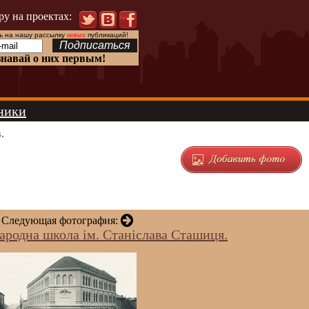
ру на проектах:
 на нашу рассылку
новых
публикаций!
знавай о них первым!
ники
.
Следующая фотография:
народна школа ім. Станіслава Сташиця.