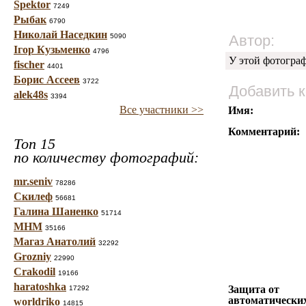
Spektor
7249
Рыбак
6790
Николай Наседкин
5090
Автор:
Ігор Кузьменко
4796
У этой фотогра
fischer
4401
Борис Ассеев
3722
Добавить 
alek48s
3394
Все участники >>
Имя:
Комментарий:
Топ 15
по количеству фотографий:
mr.seniv
78286
Скилеф
56681
Галина Шаненко
51714
МНМ
35166
Магаз Анатолий
32292
Grozniy
22990
Crakodil
19166
haratoshka
Защита от
17292
автоматически
worldriko
14815