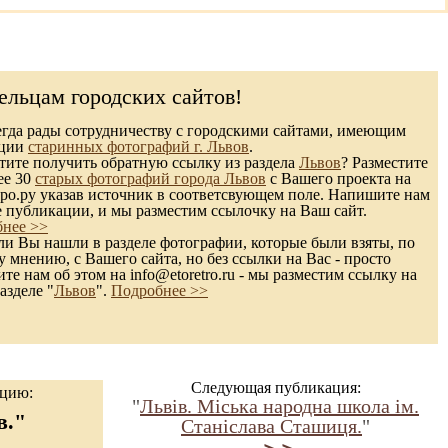
ельцам городских сайтов!
гда рады сотрудничеству с городскими сайтами, имеющим
кции
старинных фотографий г. Львов
.
ите получить обратную ссылку из раздела
Львов
? Разместите
ее 30
старых фотографий города Львов
с Вашего проекта на
ро.ру указав источник в соответсвующем поле. Напишите нам
е публикации, и мы разместим ссылочку на Ваш сайт.
нее >>
и Вы нашли в разделе фотографии, которые были взяты, по
 мнению, с Вашего сайта, но без ссылки на Вас - просто
те нам об этом на info@etoretro.ru - мы разместим ссылку на
азделе "
Львов
".
Подробнее >>
Следующая публикация:
ацию:
"
Львів. Міська народна школа ім.
в."
Станіслава Сташиця.
"