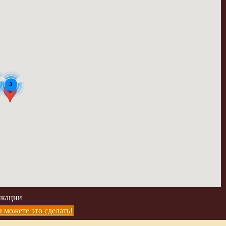
3
икации
 можете это сделать!