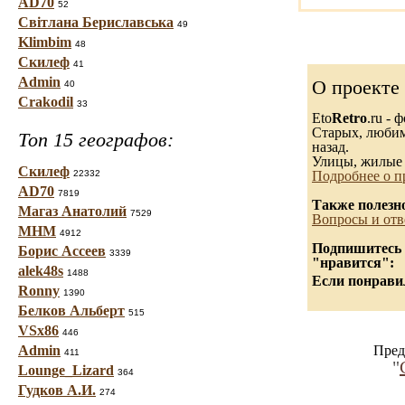
AD70
52
Світлана Бериславська
49
Klimbim
48
Скилеф
41
Admin
О проекте
40
Crakodil
33
Eto
Retro
.ru -
Старых, любимы
Топ 15 географов:
назад.
Улицы, жилые 
Скилеф
22332
Подробнее о п
AD70
7819
Также полезн
Магаз Анатолий
7529
Вопросы и отв
МНМ
4912
Подпишитесь н
Борис Ассеев
3339
"нравится":
alek48s
1488
Если понравил
Ronny
1390
Белков Альберт
515
VSx86
446
Admin
Пред
411
"
Lounge_Lizard
364
Гудков А.И.
274