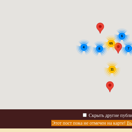
6
65
4
7
8
11
Скрыть другие публ
Этот пост пока не отмечен на карте!
Вы