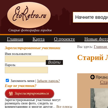
Старые фотографии городов
Главная
Карта
О проекте
Новые фот
Вы здесь:
Главная
Зарегистрированные участники
Имя пользователя:
Старий Л
Пароль:
Предыд
Запомнить меня |
Забыли пароль?
Ста
Еще не участник?
Зарегистрированные участники могут
размещать свои фото, следить за
комментариями и многое другое...
Все плюсы