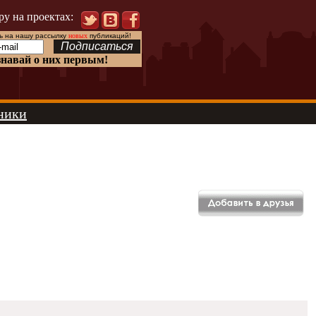
ру на проектах:
 на нашу рассылку
новых
публикаций!
знавай о них первым!
ники