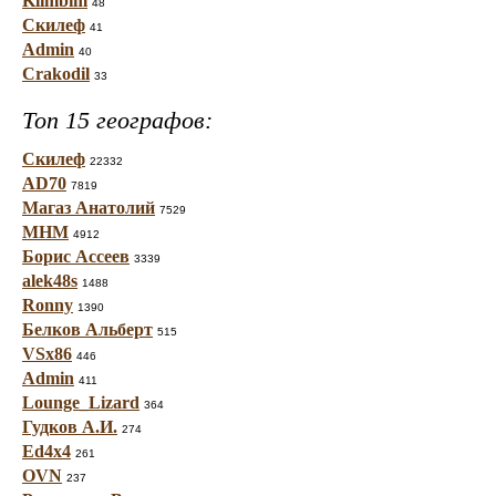
Klimbim
48
Скилеф
41
Admin
40
Crakodil
33
Топ 15 географов:
Скилеф
22332
AD70
7819
Магаз Анатолий
7529
МНМ
4912
Борис Ассеев
3339
alek48s
1488
Ronny
1390
Белков Альберт
515
VSx86
446
Admin
411
Lounge_Lizard
364
Гудков А.И.
274
Ed4x4
261
OVN
237