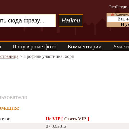
ЭтоРетро.
(!)
Подпишись
И у
о
Популярные фото
Комментарии
Участ
 страница
> Профиль участника: боря
ьзователя
мация:
теля:
Не VIP [
Стать VIP
]
07.02.2012