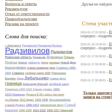
Вопросы и ответы
Друзья не найден
Рекомендуем
Отказ от ответственности
Правообладателям
Стена участ
Реклама на проекте
-
E
2014-01-17 01:30:02
Слова для поиска:
сюрприз - подроб
-
E
2015-01-16 23:30:02
г. Акмолинск
Радзивилов Радивилов Волынь
сюрприз - подроб
Радзивилов
Радивилов
-
E
2017-01-17 00:30:02
Дубровица
Ровенская область
Горынь
Радивилiв
Полесье
Ковель
райцентр
лиски
околица
Новый Двор
-
E
2018-01-17 00:30:02
Красноуфимск
старое пожарное депо
Славянск 1890-
-
E
2019-01-17 00:30:01
1925
Славянск
соленое озеро 1920
Ровенщина
Дебальцево
Воробин
Орда
старые фото
-
E
2020-01-17 00:30:01
граница
Александр Невский
литейный завод
Пожарные.1900-1910 Здание управы
1900-
Только зарегис
1910.Пожарные
Луганск В 20-г.здесь построят
записи на стене!
д.к.Ленина
1912 Адрес
1934-1936
Лисхимкомбинат
Старый
старый Луганск
1900-1912
оформление фото
Кишинев
1900-1905
1914-1916
1900-1917 Уманский