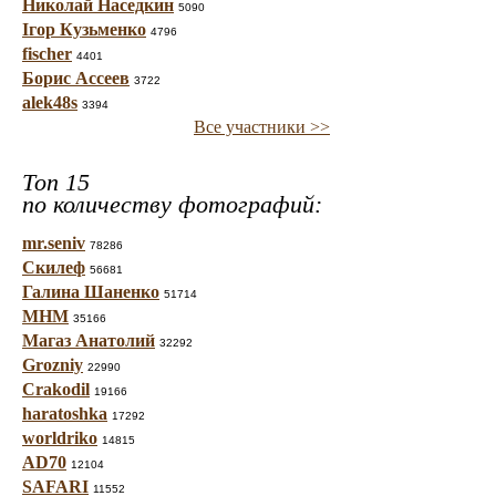
Николай Наседкин
5090
Ігор Кузьменко
4796
fischer
4401
Борис Ассеев
3722
alek48s
3394
Все участники >>
Топ 15
по количеству фотографий:
mr.seniv
78286
Скилеф
56681
Галина Шаненко
51714
МНМ
35166
Магаз Анатолий
32292
Grozniy
22990
Crakodil
19166
haratoshka
17292
worldriko
14815
AD70
12104
SAFARI
11552