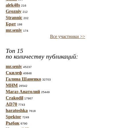
alek48s
216
Grozniy
212
Strannic
202
Брат
198
mr.seniv
174
Все участники >>
Топ 15
по количеству публикаций:
mr.seniv
45237
Скилеф
40848
Галина Шаненко
32703
МНМ
26542
Магаз Анатолий
25449
Crakodil
17967
AD70
7743
haratoshka
7618
Spektor
7249
Рыбак
6790