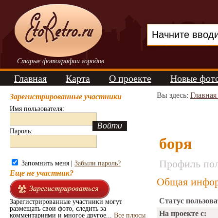
Старые фотографии городов
Главная
Карта
О проекте
Новые фот
Вы здесь:
Главная
Зарегистрированные участники
Имя пользователя:
Пароль:
боря
Профиль пол
Запомнить меня |
Забыли пароль?
Еще не участник?
Общая инфор
Статус пользова
Зарегистрированные участники могут
размещать свои фото, следить за
На проекте с:
комментариями и многое другое...
Все плюсы