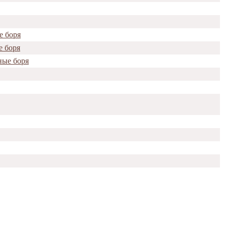
е боря
е боря
ные боря