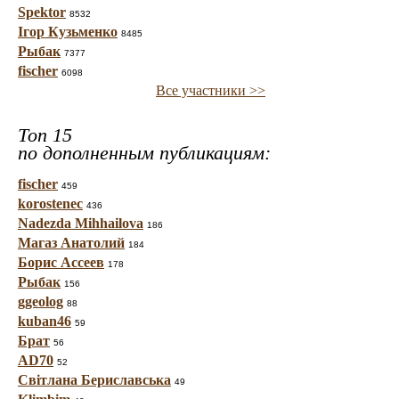
Spektor
8532
Ігор Кузьменко
8485
Рыбак
7377
fischer
6098
Все участники >>
Топ 15
по дополненным публикациям:
fischer
459
korostenec
436
Nadezda Mihhailova
186
Магаз Анатолий
184
Борис Ассеев
178
Рыбак
156
ggeolog
88
kuban46
59
Брат
56
AD70
52
Світлана Бериславська
49