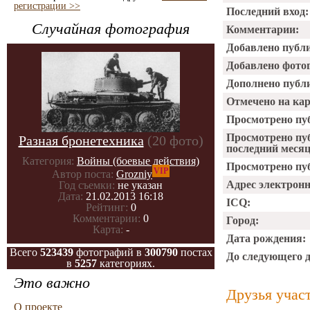
регистрации >>
Последний вход:
Случайная фотография
Комментарии:
Добавлено публ
Добавлено фото
Дополнено публ
Отмечено на ка
Просмотрено пу
Просмотрено пу
Разная бронетехника
(20 фото)
последний месяц
Категория:
Войны (боевые действия)
Просмотрено пуб
VIP
Автор поста:
Grozniy
Адрес электрон
Год съемки:
не указан
Дата:
21.02.2013 16:18
ICQ:
Рейтинг:
0
Комментарии:
0
Город:
Карта:
-
Дата рождения:
Всего
523439
фотографий в
300790
постах
До следующего 
в
5257
категориях.
Это важно
Друзья учас
О проекте