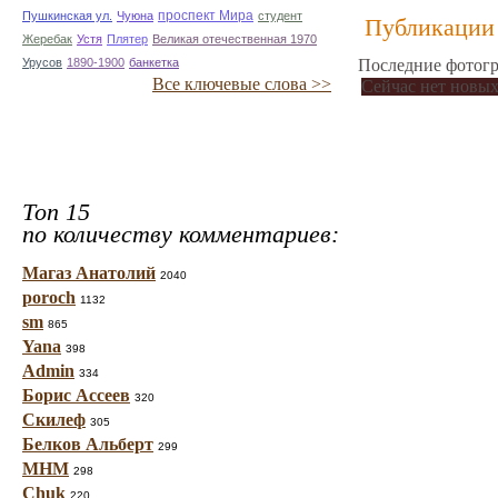
проспект Мира
Пушкинская ул.
Чуюна
студент
Публикации 
Жеребак
Устя
Плятер
Великая отечественная 1970
Урусов
1890-1900
банкетка
Последние фотогр
Все ключевые слова >>
Сейчас нет новых
Топ 15
по количеству комментариев:
Магаз Анатолий
2040
poroch
1132
sm
865
Yana
398
Admin
334
Борис Ассеев
320
Скилеф
305
Белков Альберт
299
МНМ
298
Chuk
220