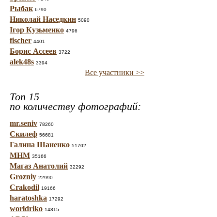
Рыбак
6790
Николай Наседкин
5090
Ігор Кузьменко
4796
fischer
4401
Борис Ассеев
3722
alek48s
3394
Все участники >>
Топ 15
по количеству фотографий:
mr.seniv
78260
Скилеф
56681
Галина Шаненко
51702
МНМ
35166
Магаз Анатолий
32292
Grozniy
22990
Crakodil
19166
haratoshka
17292
worldriko
14815