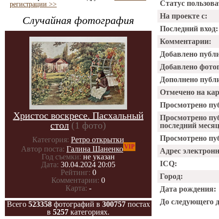
Статус пользова
регистрации >>
На проекте с:
Случайная фотография
Последний вход:
Комментарии:
Добавлено публ
Добавлено фото
Дополнено публ
Отмечено на ка
Просмотрено пу
Христос воскресе. Пасхальный
Просмотрено пу
стол
(1 фото)
последний месяц
Просмотрено пуб
Категория:
Ретро открытки
VIP
Автор поста:
Галина Шаненко
Адрес электрон
Год съемки:
не указан
ICQ:
Дата:
30.04.2024 20:05
Рейтинг:
0
Город:
Комментарии:
0
Карта:
-
Дата рождения:
До следующего 
Всего
523358
фотографий в
300757
постах
в
5257
категориях.