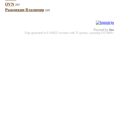
OVN
237
Рыковкин Владимир
225
Powered by
4im
Page generated in 0.169422 seconds with 31 queries, spending 0.07400