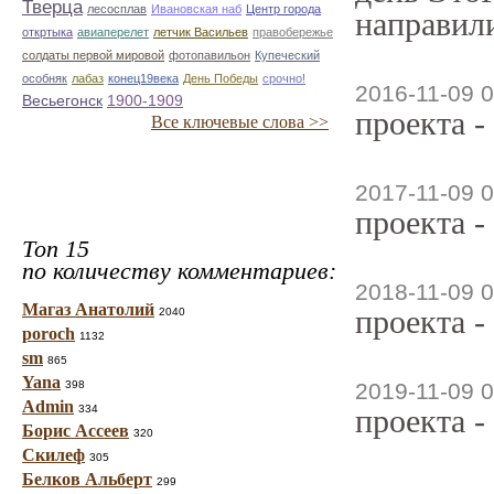
Тверца
лесосплав
Ивановская наб
Центр города
направили
откртыка
авиаперелет
летчик Васильев
правобережье
солдаты первой мировой
фотопавильон
Купеческий
особняк
лабаз
конец19века
День Победы
срочно!
2016-11-09 0
Весьегонск
1900-1909
проекта -
Все ключевые слова >>
2017-11-09 0
проекта -
Топ 15
по количеству комментариев:
2018-11-09 0
Магаз Анатолий
проекта -
2040
poroch
1132
sm
865
Yana
398
2019-11-09 0
Admin
334
проекта -
Борис Ассеев
320
Скилеф
305
Белков Альберт
299