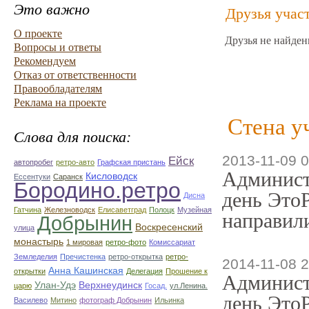
Это важно
Друзья учас
О проекте
Друзья не найден
Вопросы и ответы
Рекомендуем
Отказ от ответственности
Правообладателям
Реклама на проекте
Стена у
Слова для поиска:
2013-11-09 0
Ейск
автопробег
ретро-авто
Графская пристань
Админист
Кисловодск
Ессентуки
Саранск
Бородино.ретро
день ЭтоР
Дисна
Гатчина
Железноводск
Елисаветград
Полоцк
Музейная
направили
Добрынин
Воскресенский
улица
монастырь
1 мировая
ретро-фото
Комиссариат
Земледелия
Пречистенка
ретро-открытка
ретро-
2014-11-08 2
Анна Кашинская
открытки
Делегация
Прошение к
Админист
Улан-Удэ
Верхнеудинск
царю
Госад.
ул.Ленина.
день ЭтоР
Василево
Митино
фотограф Добрынин
Ильинка