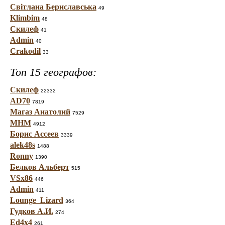
Світлана Бериславська
49
Klimbim
48
Скилеф
41
Admin
40
Crakodil
33
Топ 15 географов:
Скилеф
22332
AD70
7819
Магаз Анатолий
7529
МНМ
4912
Борис Ассеев
3339
alek48s
1488
Ronny
1390
Белков Альберт
515
VSx86
446
Admin
411
Lounge_Lizard
364
Гудков А.И.
274
Ed4x4
261