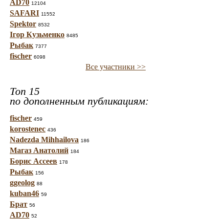
AD70
12104
SAFARI
11552
Spektor
8532
Ігор Кузьменко
8485
Рыбак
7377
fischer
6098
Все участники >>
Топ 15
по дополненным публикациям:
fischer
459
korostenec
436
Nadezda Mihhailova
186
Магаз Анатолий
184
Борис Ассеев
178
Рыбак
156
ggeolog
88
kuban46
59
Брат
56
AD70
52