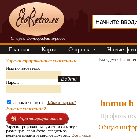
Старые фотографии городов
Главная
Карта
О проекте
Новые фот
Вы здесь:
Главная
Зарегистрированные участники
Имя пользователя:
Пароль:
homuch
Запомнить меня |
Забыли пароль?
Еще не участник?
Профиль пол
Общая инфор
Зарегистрированные участники могут
размещать свои фото, следить за
комментариями и многое другое...
Все плюсы