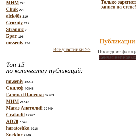
Только зарегис
МНМ
298
записи на стене!
Chuk
220
alek48s
216
Grozniy
212
Strannic
202
Брат
198
Публикации 
mr.seniv
174
Все участники >>
Последние фотогр
Сейчас нет новых
Топ 15
по количеству публикаций:
mr.seniv
45211
Скилеф
40848
Галина Шаненко
32703
МНМ
26542
Магаз Анатолий
25449
Crakodil
17967
AD70
7743
haratoshka
7618
Spektor
7249