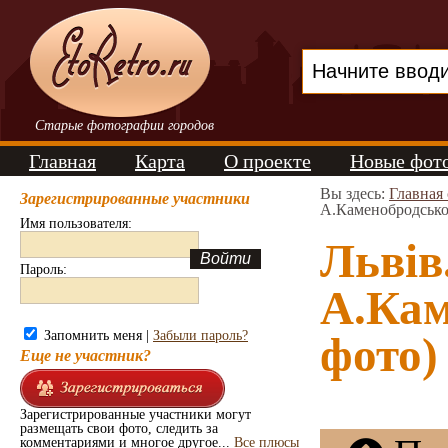
Старые фотографии городов
Главная
Карта
О проекте
Новые фот
Вы здесь:
Главная
Зарегистрированные участники
А.Каменобродсько
Имя пользователя:
Львів
Пароль:
А.Кам
Запомнить меня |
Забыли пароль?
фото)
Еще не участник?
Зарегистрированные участники могут
размещать свои фото, следить за
комментариями и многое другое...
Все плюсы