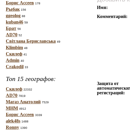
Борис Ассеев
178
Имя:
Рыбак
156
ggeolog
Комментарий:
88
kuban46
59
Брат
56
AD70
52
Світлана Бериславська
49
Klimbim
48
Скилеф
41
Admin
40
Crakodil
33
Топ 15 географов:
Защита от
автоматически
Скилеф
22332
регистраций:
AD70
7819
Магаз Анатолий
7529
МНМ
4912
Борис Ассеев
3339
alek48s
1488
Ronny
1390