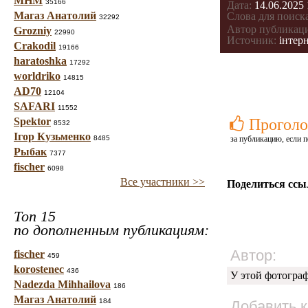
МНМ
35166
Дата:
14.06.2025 
Магаз Анатолий
Слова для поиска
32292
Автор публикац
Grozniy
22990
Источник:
інтерн
Crakodil
19166
haratoshka
17292
worldriko
14815
AD70
12104
SAFARI
11552
Spektor
Проголо
8532
Ігор Кузьменко
8485
за публикацию, если п
Рыбак
7377
fischer
6098
Все участники >>
Поделиться ссы
Топ 15
по дополненным публикациям:
Автор:
fischer
459
korostenec
436
У этой фотогра
Nadezda Mihhailova
186
Магаз Анатолий
184
Добавить 