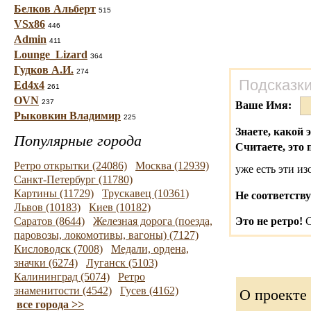
Белков Альберт
515
VSx86
446
Admin
411
Lounge_Lizard
364
Гудков А.И.
274
Подсказки
Ed4x4
261
OVN
237
Ваше Имя:
Рыковкин Владимир
225
Знаете, какой 
Популярные города
Считаете, это 
Ретро открытки (24086)
Москва (12939)
уже есть эти и
Санкт-Петербург (11780)
Картины (11729)
Трускавец (10361)
Не соответству
Львов (10183)
Киев (10182)
Саратов (8644)
Железная дорога (поезда,
Это не ретро!
С
паровозы, локомотивы, вагоны) (7127)
Кисловодск (7008)
Медали, ордена,
значки (6274)
Луганск (5103)
Калининград (5074)
Ретро
знаменитости (4542)
Гусев (4162)
О проекте
все города >>