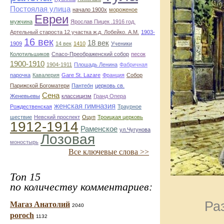
Постоялая улица
начало 1900х
мороженое
Евреи
мужчина
Ярослав Пицек .1916 год.
Артельный староста 12 участка ж.д. Лобейко. А.М.
1903-
16 век
18 век
1909
14 век
1410
Ученики
Колотильшиков
Спасо-Преображенский собор
песок
1900-1910
1904-1911
Плошадь Ленина
Фабричная
парочка
Кавалерия
Gare St. Lazare
Франция
Собор
Парижской Богоматери
Пантео́н
церковь св.
Сена
Женевьевы
классицизм
Гранд Опера
женская гимназия
Рождественская
Траурное
шествие
Невский проспект
Оцуп
Троицкая церковь
1912-1914
Раменское
ул.Чугунова
Лозовая
моностырь
Все ключевые слова >>
Топ 15
по количеству комментариев:
Ра
Магаз Анатолий
2040
poroch
1132