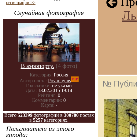
Пре
регистрации >>
Ль
Случайная фотография
В аэропорту.
(4 фото)
Категория:
Россия
VIP
Автор поста:
Povar_guns
№ Публи
Год съемки:
не указан
Дата:
18.02.2015 19:14
Рейтинг:
0
Комментарии:
0
Карта:
-
Всего
523399
фотографий в
300780
постах
в
5257
категориях.
Пользователи из этого
города: