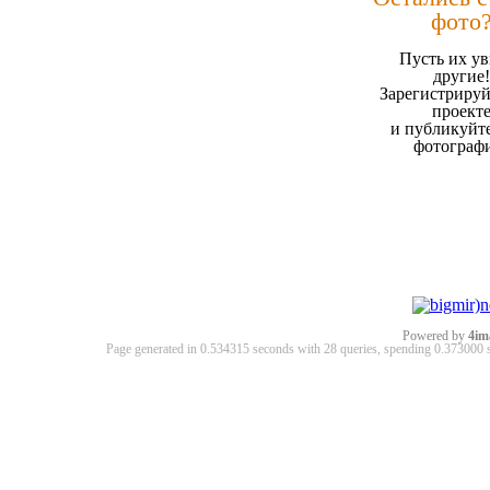
фото
Пусть их ув
другие!
Зарегистрируй
проект
и публикуйт
фотограф
Powered by
4im
Page generated in 0.534315 seconds with 28 queries, spending 0.37300