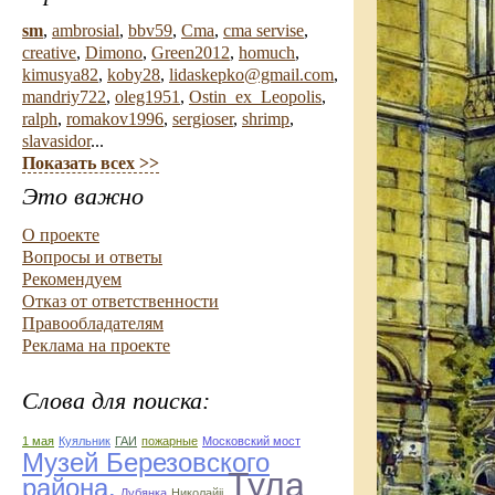
sm
,
ambrosial
,
bbv59
,
Cma
,
cma servise
,
creative
,
Dimono
,
Green2012
,
homuch
,
kimusya82
,
koby28
,
lidaskepko@gmail.com
,
mandriy722
,
oleg1951
,
Ostin_ex_Leopolis
,
ralph
,
romakov1996
,
sergioser
,
shrimp
,
slavasidor
...
Показать всех >>
Это важно
О проекте
Вопросы и ответы
Рекомендуем
Отказ от ответственности
Правообладателям
Реклама на проекте
Слова для поиска:
1 мая
Куяльник
ГАИ
пожарные
Московский мост
Музей Березовского
Тула
района.
Лубянка
Николайii