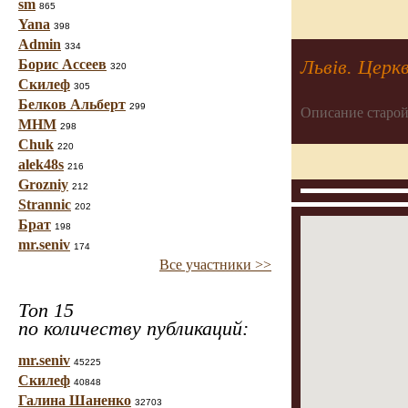
sm
865
Yana
398
Admin
334
Львів. Церк
Борис Ассеев
320
Скилеф
305
Белков Альберт
299
Описание старой
МНМ
298
Chuk
220
alek48s
216
Grozniy
212
Strannic
202
Брат
198
mr.seniv
174
Все участники >>
Топ 15
по количеству публикаций:
mr.seniv
45225
Скилеф
40848
Галина Шаненко
32703