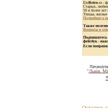
Eto
Retro
.ru -
Старых, любимы
50 и более лет 
Улицы, жилые 
Подробнее о п
Также полезн
Вопросы и отв
Подпишитесь 
фейсбук - на
Если понравил
Предыдуща
"
Львів. Мі
Остались 