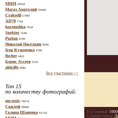
МНМ
26542
Магаз Анатолий
25449
Crakodil
17967
AD70
7743
haratoshka
7618
Spektor
7249
Рыбак
6790
Николай Наседкин
5090
Ігор Кузьменко
4796
fischer
4401
Борис Ассеев
3722
alek48s
3394
Все участники >>
Топ 15
по количеству фотографий:
mr.seniv
78274
Скилеф
56681
Год съемки:
1900
Галина Шаненко
51714
Старый город:
Л