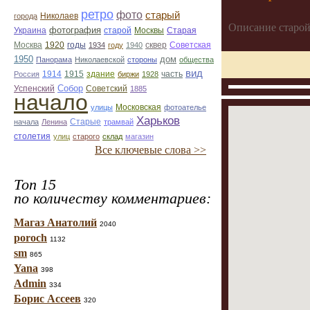
ретро
фото
старый
Николаев
города
Описание старой
фотография
Украина
Старая
старой
Москвы
Москва
1920
годы
сквер
1934
году
1940
Советская
1950
дом
Панорама
Николаевской
стороны
общества
вид
1914
1915
здание
Россия
биржи
1928
часть
Собор
Успенский
Советский
1885
начало
улицы
Московская
фотоателье
Харьков
Старые
начала
Ленина
трамвай
столетия
улиц
старого
склад
магазин
Все ключевые слова >>
Топ 15
по количеству комментариев:
Магаз Анатолий
2040
poroch
1132
sm
865
Yana
398
Admin
334
Борис Ассеев
320