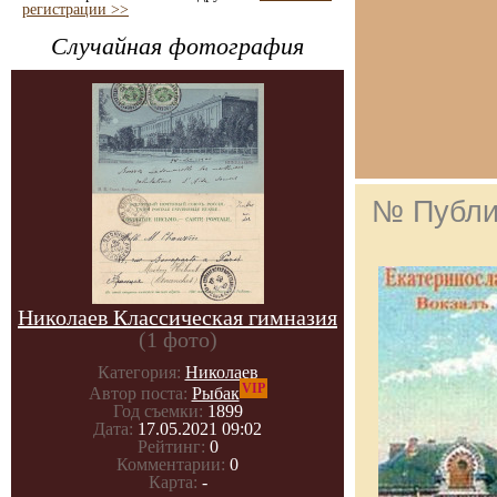
регистрации >>
Случайная фотография
№ Публи
Николаев Классическая гимназия
(1 фото)
Категория:
Николаев
VIP
Автор поста:
Рыбак
Год съемки:
1899
Дата:
17.05.2021 09:02
Рейтинг:
0
Комментарии:
0
Карта:
-