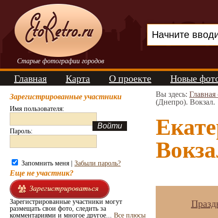
Старые фотографии городов
Главная
Карта
О проекте
Новые фот
Вы здесь:
Главная
Зарегистрированные участники
(Днепро). Вокзал.
Имя пользователя:
Екате
Пароль:
Вокза
Запомнить меня |
Забыли пароль?
Еще не участник?
Зарегистрированные участники могут
Празд
размещать свои фото, следить за
комментариями и многое другое...
Все плюсы