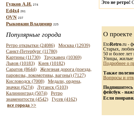
Это не ретро!
С
Гудков А.И.
274
Ed4x4
261
OVN
237
Рыковкин Владимир
225
О проекте
Популярные города
Eto
Retro
.ru -
Ретро открытки (24086)
Москва (12939)
Старых, любимы
Санкт-Петербург (11780)
50 и более лет 
Картины (11730)
Трускавец (10369)
Улицы, жилые 
Львов (10183)
Киев (10182)
Подробнее о п
Саратов (8644)
Железная дорога (поезда,
Также полезн
паровозы, локомотивы, вагоны) (7127)
Вопросы и отв
Кисловодск (7008)
Медали, ордена,
значки (6274)
Луганск (5103)
Подпишитесь 
фейсбук - на
Калининград (5074)
Ретро
Если понравил
знаменитости (4542)
Гусев (4162)
все города >>