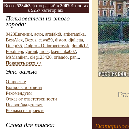
Всего
523463
фотографий в
300791
постах
в
5257
категориях.
Пользователи из этого
города:
0423Евгений
,
actor
,
artefakt8
,
artkeramika
,
BestAlex
,
Bezus
,
cawa59
,
distort
,
djulietta
,
Dnepr35
,
Dnipro - Dnipropetrovsk
,
domik12
,
Foxdnepr
,
guront
,
iriola
,
ksenichka007
,
MsManiken
,
oleg123420
,
orlando
,
pan
...
Показать всех >>
Это важно
О проекте
Вопросы и ответы
Ра
Рекомендуем
Отказ от ответственности
Правообладателям
Реклама на проекте
Слова для поиска:
Екатериносл