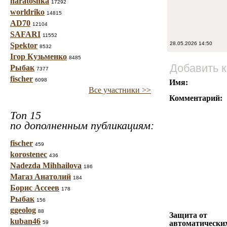
haratoshka
17292
worldriko
14815
AD70
12104
SAFARI
11552
28.05.2026 14:50
Spektor
8532
Ігор Кузьменко
8485
Добавить 
Рыбак
7377
fischer
6098
Имя:
Все участники >>
Комментарий:
Топ 15
по дополненным публикациям:
fischer
459
korostenec
436
Nadezda Mihhailova
186
Магаз Анатолий
184
Борис Ассеев
178
Рыбак
156
ggeolog
88
Защита от
kuban46
автоматически
59