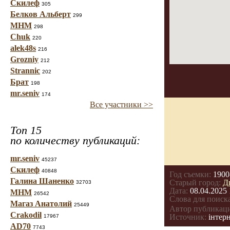
Скилеф
305
Белков Альберт
299
МНМ
298
Chuk
220
alek48s
216
Grozniy
212
Strannic
202
Брат
198
mr.seniv
174
Все участники >>
Топ 15
по количеству публикаций:
mr.seniv
45237
Скилеф
40848
Год съемки:
1900
Галина Шаненко
Старый город:
Д
32703
Дата:
08.04.2025 
МНМ
26542
Слова для поиска
Магаз Анатолий
25449
Автор публикац
Crakodil
Источник:
інтерн
17967
AD70
7743