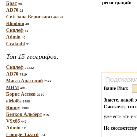
регистраций:
Брат
56
AD70
52
Світлана Бериславська
49
Klimbim
48
Скилеф
41
Admin
40
Crakodil
33
Топ 15 географов:
Скилеф
22332
AD70
7819
Подсказки
Магаз Анатолий
7529
МНМ
Ваше Имя:
4912
Борис Ассеев
3339
Знаете, какой 
alek48s
1488
Считаете, это 
Ronny
1390
Белков Альберт
515
уже есть эти и
VSx86
446
Admin
Не соответству
411
Lounge_Lizard
364