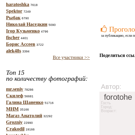
haratoshka
7618
Spektor
7249
Рыбак
6790
Николай Наседкин
5090
Проголо
Ігор Кузьменко
4796
за публикацию, если п
fischer
4401
Борис Ассеев
3722
alek48s
3394
Поделиться ссы
Все участники >>
Топ 15
по количеству фотографий:
Автор:
mr.seniv
78286
forotohe
Скилеф
56681
Галина Шаненко
Гость
51716
Город:
МНМ
35166
Возраст:
Магаз Анатолий
32292
Grozniy
22990
Crakodil
19166