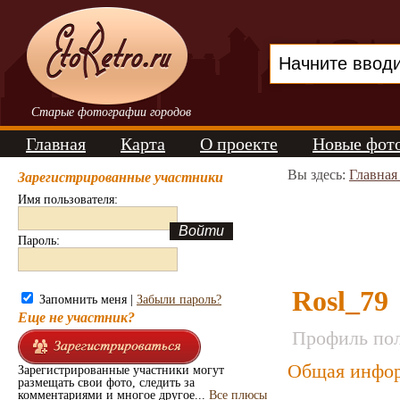
Старые фотографии городов
Главная
Карта
О проекте
Новые фот
Вы здесь:
Главная
Зарегистрированные участники
Имя пользователя:
Пароль:
Rosl_79
Запомнить меня |
Забыли пароль?
Еще не участник?
Профиль пол
Общая инфор
Зарегистрированные участники могут
размещать свои фото, следить за
комментариями и многое другое...
Все плюсы