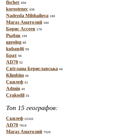
fischer
459
korostenec
436
Nadezda Mihhailova
186
Магаз Анатолий
184
Борис Ассеев
178
Рыбак
156
ggeolog
88
kuban46
59
Брат
56
AD70
52
Світлана Бериславська
49
Klimbim
48
Скилеф
41
Admin
40
Crakodil
33
Топ 15 географов:
Скилеф
22332
AD70
7819
Магаз Анатолий
7529