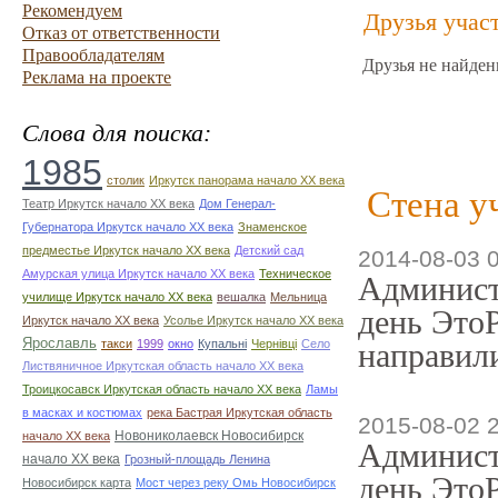
Рекомендуем
Друзья учас
Отказ от ответственности
Правообладателям
Друзья не найден
Реклама на проекте
Слова для поиска:
1985
столик
Иркутск панорама начало ХХ века
Стена у
Театр Иркутск начало ХХ века
Дом Генерал-
Губернатора Иркутск начало ХХ века
Знаменское
предместье Иркутск начало ХХ века
Детский сад
2014-08-03 
Амурская улица Иркутск начало ХХ века
Техническое
Админист
училище Иркутск начало ХХ века
вешалка
Мельница
день ЭтоР
Иркутск начало ХХ века
Усолье Иркутск начало ХХ века
Ярославль
такси
1999
окно
Купальні
Чернівці
Село
направили
Листвяничное Иркутская область начало ХХ века
Троицкосавск Иркутская область начало ХХ века
Ламы
в масках и костюмах
река Бастрая Иркутская область
2015-08-02 
Новониколаевск Новосибирск
начало ХХ века
Админист
начало ХХ века
Грозный-площадь Ленина
день ЭтоР
Новосибирск карта
Мост через реку Омь Новосибирск