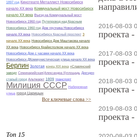
Кинотеатр Металлист Новосибирск
1897 год
направили
начало ХХ века
Коммунальный мост Новосибирск
начало ХХ века
Въезд на Коммунальный мост
Новосибирск 1960 год
Путепровод над Красным
2016-08-03 
Новосибирск 1960 год
Дом грузчика Новосибирск
проекта -
начало ХХ века
Новосибирск Красный проспект
3
начало ХХ века
Новосибирск Дом Маштакова начало
ХХ века
Новосибирск Крайисполком начало ХХ века
2017-08-03 
Новосибирск Дом с часами начало ХХ века
проекта -
Новосибирск ДКоммунистическая улица начало ХХ века
Берлин
Золотая
конец ХІХ века
«Славянский
завод»
Семинарийская(Александра II)площадь
Дрезден
1809
старый город
Альтмаркт
транспорт
2018-08-03 
Милиция СССР
проекта -
Набережная
город Царицын
улица
Все ключевые слова >>
2019-08-03 
проекта -
Топ 15
2020-08-03 