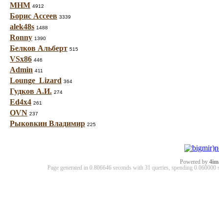
МНМ
4912
Борис Ассеев
3339
alek48s
1488
Ronny
1390
Белков Альберт
515
VSx86
446
Admin
411
Lounge_Lizard
364
Гудков А.И.
274
Ed4x4
261
OVN
237
Рыковкин Владимир
225
Powered by
4im
Page generated in 0.806646 seconds with 31 queries, spending 0.06000