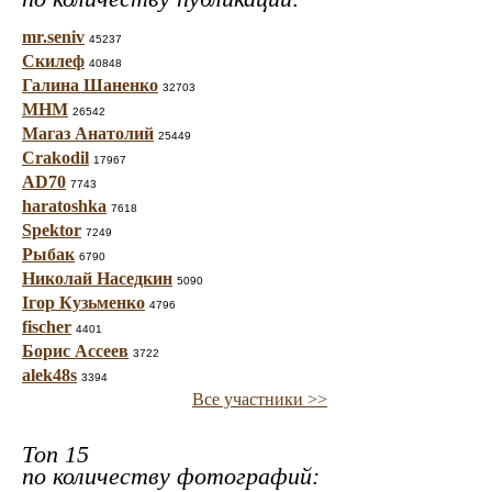
mr.seniv
45237
Скилеф
40848
Галина Шаненко
32703
МНМ
26542
Магаз Анатолий
25449
Crakodil
17967
AD70
7743
haratoshka
7618
Spektor
7249
Рыбак
6790
Николай Наседкин
5090
Ігор Кузьменко
4796
fischer
4401
Борис Ассеев
3722
alek48s
3394
Все участники >>
Топ 15
по количеству фотографий: