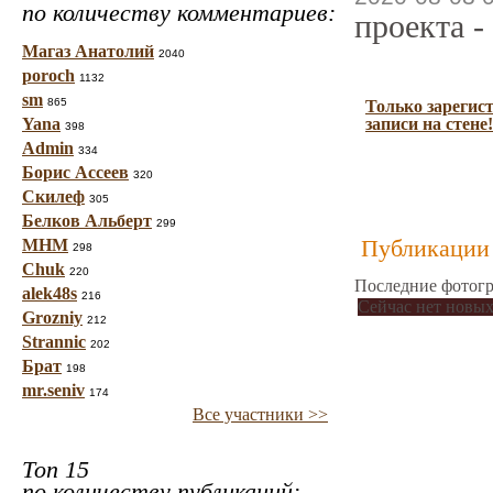
по количеству комментариев:
проекта -
Магаз Анатолий
2040
poroch
1132
sm
865
Только зарегис
Yana
записи на стене!
398
Admin
334
Борис Ассеев
320
Скилеф
305
Белков Альберт
299
Публикации 
МНМ
298
Chuk
220
Последние фотогр
alek48s
216
Сейчас нет новых
Grozniy
212
Strannic
202
Брат
198
mr.seniv
174
Все участники >>
Топ 15
по количеству публикаций: