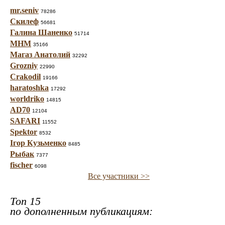
mr.seniv
78286
Скилеф
56681
Галина Шаненко
51714
МНМ
35166
Магаз Анатолий
32292
Grozniy
22990
Crakodil
19166
haratoshka
17292
worldriko
14815
AD70
12104
SAFARI
11552
Spektor
8532
Ігор Кузьменко
8485
Рыбак
7377
fischer
6098
Все участники >>
Топ 15
по дополненным публикациям: