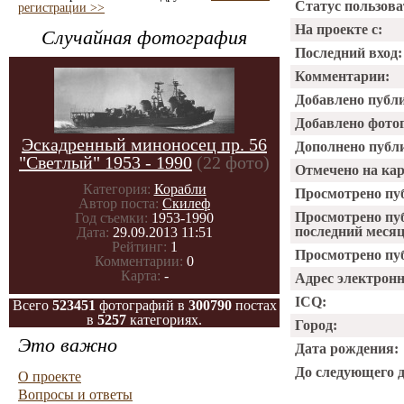
Статус пользова
регистрации >>
На проекте с:
Случайная фотография
Последний вход:
Комментарии:
Добавлено публ
Добавлено фото
Эскадренный миноносец пр. 56
Дополнено публ
"Светлый" 1953 - 1990
(22 фото)
Отмечено на ка
Категория:
Корабли
Просмотрено пу
Автор поста:
Скилеф
Просмотрено пу
Год съемки:
1953-1990
последний месяц
Дата:
29.09.2013 11:51
Рейтинг:
1
Просмотрено пуб
Комментарии:
0
Карта:
-
Адрес электрон
ICQ:
Всего
523451
фотографий в
300790
постах
в
5257
категориях.
Город:
Это важно
Дата рождения:
До следующего 
О проекте
Вопросы и ответы